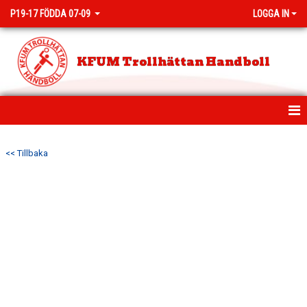
P19-17 FÖDDA 07-09
LOGGA IN
KFUM Trollhättan Handboll
HEM
<< Tillbaka
NYHETER
KALENDER
MATCHER
TRUPPEN
BILDGALLERI