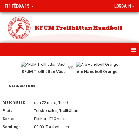
F11 FÖDDA 15
LOGGA IN
KFUM Trollhättan Handboll
HEM
vs
KFUM Trollhättan Väst
Ale Handboll Orange
NYHETER
INFORMATION
KALENDER
Matchstart:
MATCHER
sön 22 mars, 10:00
Plats:
Torsbohallen, Trollhättan
TRUPPEN
Serie:
Flickor - F10 Väst
Samling:
09:00, Torsbohallen
BILDGALLERI