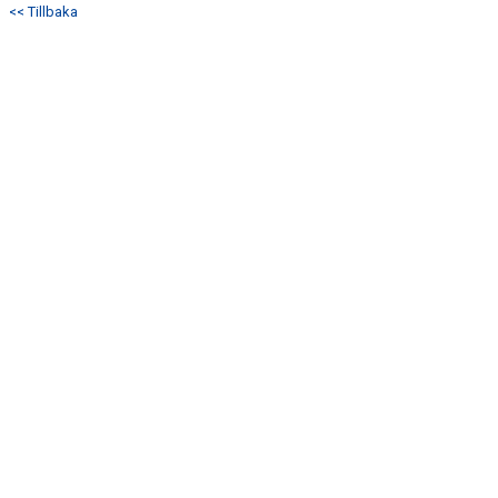
<< Tillbaka
DOKUMENT
KONTAKT