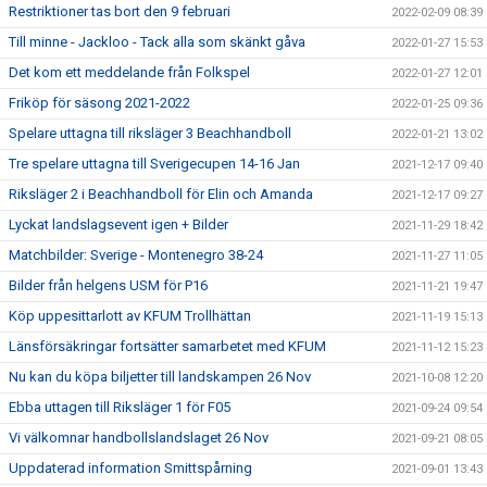
Restriktioner tas bort den 9 februari
2022-02-09 08:39
Till minne - Jackloo - Tack alla som skänkt gåva
2022-01-27 15:53
Det kom ett meddelande från Folkspel
2022-01-27 12:01
Friköp för säsong 2021-2022
2022-01-25 09:36
Spelare uttagna till riksläger 3 Beachhandboll
2022-01-21 13:02
Tre spelare uttagna till Sverigecupen 14-16 Jan
2021-12-17 09:40
Riksläger 2 i Beachhandboll för Elin och Amanda
2021-12-17 09:27
Lyckat landslagsevent igen + Bilder
2021-11-29 18:42
Matchbilder: Sverige - Montenegro 38-24
2021-11-27 11:05
Bilder från helgens USM för P16
2021-11-21 19:47
Köp uppesittarlott av KFUM Trollhättan
2021-11-19 15:13
Länsförsäkringar fortsätter samarbetet med KFUM
2021-11-12 15:23
Nu kan du köpa biljetter till landskampen 26 Nov
2021-10-08 12:20
Ebba uttagen till Riksläger 1 för F05
2021-09-24 09:54
Vi välkomnar handbollslandslaget 26 Nov
2021-09-21 08:05
Uppdaterad information Smittspårning
2021-09-01 13:43