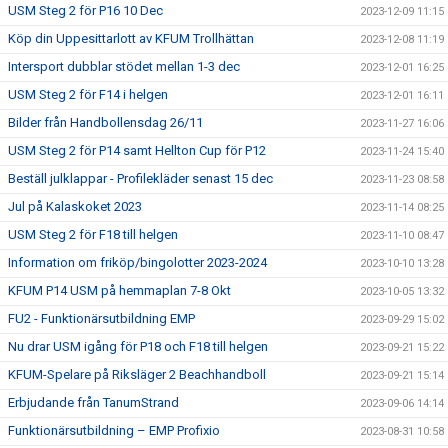
USM Steg 2 för P16 10 Dec
2023-12-09 11:15
Köp din Uppesittarlott av KFUM Trollhättan
2023-12-08 11:19
Intersport dubblar stödet mellan 1-3 dec
2023-12-01 16:25
USM Steg 2 för F14 i helgen
2023-12-01 16:11
Bilder från Handbollensdag 26/11
2023-11-27 16:06
USM Steg 2 för P14 samt Hellton Cup för P12
2023-11-24 15:40
Beställ julklappar - Profilekläder senast 15 dec
2023-11-23 08:58
Jul på Kalaskoket 2023
2023-11-14 08:25
USM Steg 2 för F18 till helgen
2023-11-10 08:47
Information om friköp/bingolotter 2023-2024
2023-10-10 13:28
KFUM P14 USM på hemmaplan 7-8 Okt
2023-10-05 13:32
FU2 - Funktionärsutbildning EMP
2023-09-29 15:02
Nu drar USM igång för P18 och F18 till helgen
2023-09-21 15:22
KFUM-Spelare på Riksläger 2 Beachhandboll
2023-09-21 15:14
Erbjudande från TanumStrand
2023-09-06 14:14
Funktionärsutbildning – EMP Profixio
2023-08-31 10:58