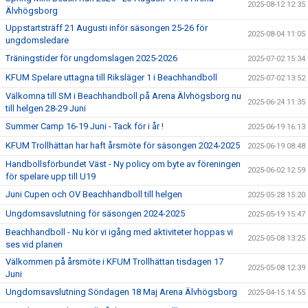
2025-08-12 12:35
Älvhögsborg
Uppstartsträff 21 Augusti inför säsongen 25-26 för
2025-08-04 11:05
ungdomsledare
Träningstider för ungdomslagen 2025-2026
2025-07-02 15:34
KFUM Spelare uttagna till Riksläger 1 i Beachhandboll
2025-07-02 13:52
Välkomna till SM i Beachhandboll på Arena Älvhögsborg nu
2025-06-24 11:35
till helgen 28-29 Juni
Summer Camp 16-19 Juni - Tack för i år !
2025-06-19 16:13
KFUM Trollhättan har haft årsmöte för säsongen 2024-2025
2025-06-19 08:48
Handbollsförbundet Väst - Ny policy om byte av föreningen
2025-06-02 12:59
för spelare upp till U19
Juni Cupen och OV Beachhandboll till helgen
2025-05-28 15:20
Ungdomsavslutning för säsongen 2024-2025
2025-05-19 15:47
Beachhandboll - Nu kör vi igång med aktiviteter hoppas vi
2025-05-08 13:25
ses vid planen
Välkommen på årsmöte i KFUM Trollhättan tisdagen 17
2025-05-08 12:39
Juni
Ungdomsavslutning Söndagen 18 Maj Arena Älvhögsborg
2025-04-15 14:55