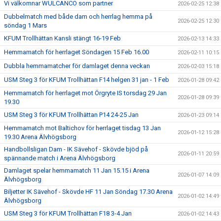
Vi välkomnar WULCANCO som partner
2026-02-25 12:38
Dubbelmatch med både dam och herrlag hemma på
2026-02-25 12:30
söndag 1 Mars
KFUM Trollhättan Kansli stängt 16-19 Feb
2026-02-13 14:33
Hemmamatch för herrlaget Söndagen 15 Feb 16.00
2026-02-11 10:15
Dubbla hemmamatcher för damlaget denna veckan
2026-02-03 15:18
USM Steg 3 för KFUM Trollhättan F14 helgen 31 jan - 1 Feb
2026-01-28 09:42
Hemmamatch för herrlaget mot Örgryte IS torsdag 29 Jan
2026-01-28 09:39
19.30
USM Steg 3 för KFUM Trollhättan P14 24-25 Jan
2026-01-23 09:14
Hemmamatch mot Baltichov för herrlaget tisdag 13 Jan
2026-01-12 15:28
19.30 Arena Älvhögsborg
Handbollsligan Dam - IK Sävehof - Skövde bjöd på
2026-01-11 20:59
spännande match i Arena Älvhögsborg
Damlaget spelar hemmamatch 11 Jan 15.15 i Arena
2026-01-07 14:09
Älvhögsborg
Biljetter IK Sävehof - Skövde HF 11 Jan Söndag 17.30 Arena
2026-01-02 14:49
Älvhögsborg
USM Steg 3 för KFUM Trollhättan F18 3-4 Jan
2026-01-02 14:43