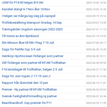
USM för P14 till helgen 8-9 Okt
2022-10-05 16:54
Kansliet stängt 6-7 Nov åter 10 Nov
2022-10-05 16:49
I helgen var många lag iväg på cupspel
2022-09-19 19:16
Profilebeställning Intersport Onsdag 14 Sep
2022-09-07 13:35
Träningstider Ungdom säsongen 2022-2023
2022-07-31 11:10
Till minne av Ann Björklund
2022-07-19 19:55
Elin Nilsson åker till EM i Prag 7-10 Juli
2022-07-06 09:17
Dags för Partille Cup 5-9 Juli
2022-06-30 10:20
Hemköp Hjortmossen förlänger som partner
2022-06-30 10:11
IQR förlänger som partner till KFUM Trollhättan
2022-06-30 09:54
F16 landslaget till Trollhättan, helgen 2-3 Juli
2022-06-27 17:30
Dags för Juni Cupen // 17-19 Juni //
2022-06-16 16:06
Rapport från årsmötet den 13 juni
2022-06-14 11:01
Premier - Ny partner till KFUM Trollhättan
2022-06-03 09:03
Svensk Fastighetsförmedling ny partner
2022-06-01 16:36
Beachhandboll: Cup-premiär för P11
2022-05-29 17:39