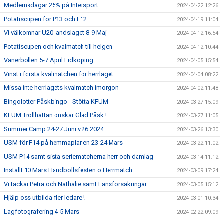
Medlemsdagar 25% på Intersport
2024-04-22 12:26
Potatiscupen för P13 och F12
2024-04-19 11:04
Vi välkomnar U20 landslaget 8-9 Maj
2024-04-12 16:54
Potatiscupen och kvalmatch till helgen
2024-04-12 10:44
Vänerbollen 5-7 April Lidköping
2024-04-05 15:54
Vinst i första kvalmatchen för herrlaget
2024-04-04 08:22
Missa inte herrlagets kvalmatch imorgon
2024-04-02 11:48
Bingolotter Påskbingo - Stötta KFUM
2024-03-27 15:09
KFUM Trollhättan önskar Glad Påsk !
2024-03-27 11:05
Summer Camp 24-27 Juni v.26 2024
2024-03-26 13:30
USM för F14 på hemmaplanen 23-24 Mars
2024-03-22 11:02
USM P14 samt sista seriematcherna herr och damlag
2024-03-14 11:12
Inställt 10 Mars Handbollsfesten o Herrmatch
2024-03-09 17:24
Vi tackar Petra och Nathalie samt Länsförsäkringar
2024-03-05 15:12
Hjälp oss utbilda fler ledare !
2024-03-01 10:34
Lagfotografering 4-5 Mars
2024-02-22 09:09