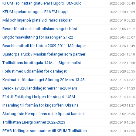
KFUM Trollhättan gratulerar Hugo till SM-Guld
2022-05-24 08:49
KFUM-spelare uttagna i F16 EM-trupp
2022-05-20 10:59
Mål och linjer på plats vid Paradisskolan
2022-05-19 08:22
Resor för att se handbollslandslaget i höst
2022-05-05 16:12
Ungdomsavslutning för säsongen 21-22
2022-05-04 20:07
Beachhandboll för födda 2009-2011- Måndagar
2022-04-26 10:49
Sjuntorps Truck / Maskin förlänger som partner
2022-03-24 13:10
Trollhättans Idrottsgala 14 Maj - Signe finalist
2022-03-22 10:50
Förlust med uddamålet för damlaget
2022-03-20 20:35
Kvalmatch för damlaget Söndag 20 Mars 13.45
2022-03-14 14:37
Besök av U20 landslaget herrar 18-20 Mars
2022-03-14 14:23
F14 till Enköping i helgen för steg 4 i USM
2022-03-14 14:15
Insamling till förmån för krigsoffer i Ukraina
2022-03-03 11:27
Skobag från Kempa finns och köpa på kansliet
2022-03-02 08:35
Trollhättan Energi partner 2022-2023
2022-02-10 15:24
PEAB förlänger som partner till KFUM Trollhättan
2022-02-10 14:55