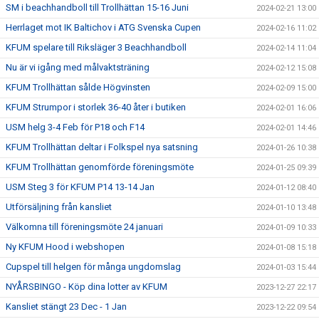
SM i beachhandboll till Trollhättan 15-16 Juni
2024-02-21 13:00
Herrlaget mot IK Baltichov i ATG Svenska Cupen
2024-02-16 11:02
KFUM spelare till Riksläger 3 Beachhandboll
2024-02-14 11:04
Nu är vi igång med målvaktsträning
2024-02-12 15:08
KFUM Trollhättan sålde Högvinsten
2024-02-09 15:00
KFUM Strumpor i storlek 36-40 åter i butiken
2024-02-01 16:06
USM helg 3-4 Feb för P18 och F14
2024-02-01 14:46
KFUM Trollhättan deltar i Folkspel nya satsning
2024-01-26 10:38
KFUM Trollhättan genomförde föreningsmöte
2024-01-25 09:39
USM Steg 3 för KFUM P14 13-14 Jan
2024-01-12 08:40
Utförsäljning från kansliet
2024-01-10 13:48
Välkomna till föreningsmöte 24 januari
2024-01-09 10:33
Ny KFUM Hood i webshopen
2024-01-08 15:18
Cupspel till helgen för många ungdomslag
2024-01-03 15:44
NYÅRSBINGO - Köp dina lotter av KFUM
2023-12-27 22:17
Kansliet stängt 23 Dec - 1 Jan
2023-12-22 09:54