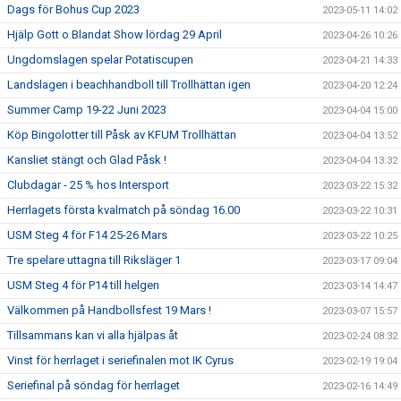
Dags för Bohus Cup 2023
2023-05-11 14:02
Hjälp Gott o Blandat Show lördag 29 April
2023-04-26 10:26
Ungdomslagen spelar Potatiscupen
2023-04-21 14:33
Landslagen i beachhandboll till Trollhättan igen
2023-04-20 12:24
Summer Camp 19-22 Juni 2023
2023-04-04 15:00
Köp Bingolotter till Påsk av KFUM Trollhättan
2023-04-04 13:52
Kansliet stängt och Glad Påsk !
2023-04-04 13:32
Clubdagar - 25 % hos Intersport
2023-03-22 15:32
Herrlagets första kvalmatch på söndag 16.00
2023-03-22 10:31
USM Steg 4 för F14 25-26 Mars
2023-03-22 10:25
Tre spelare uttagna till Riksläger 1
2023-03-17 09:04
USM Steg 4 för P14 till helgen
2023-03-14 14:47
Välkommen på Handbollsfest 19 Mars !
2023-03-07 15:57
Tillsammans kan vi alla hjälpas åt
2023-02-24 08:32
Vinst för herrlaget i seriefinalen mot IK Cyrus
2023-02-19 19:04
Seriefinal på söndag för herrlaget
2023-02-16 14:49