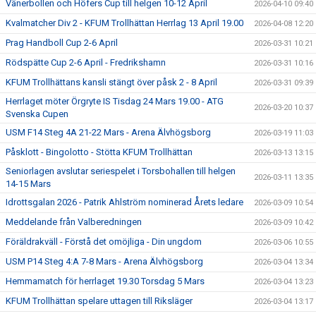
Vänerbollen och Höfers Cup till helgen 10-12 April
2026-04-10 09:40
Kvalmatcher Div 2 - KFUM Trollhättan Herrlag 13 April 19.00
2026-04-08 12:20
Prag Handboll Cup 2-6 April
2026-03-31 10:21
Rödspätte Cup 2-6 April - Fredrikshamn
2026-03-31 10:16
KFUM Trollhättans kansli stängt över påsk 2 - 8 April
2026-03-31 09:39
Herrlaget möter Örgryte IS Tisdag 24 Mars 19.00 - ATG
2026-03-20 10:37
Svenska Cupen
USM F14 Steg 4A 21-22 Mars - Arena Älvhögsborg
2026-03-19 11:03
Påsklott - Bingolotto - Stötta KFUM Trollhättan
2026-03-13 13:15
Seniorlagen avslutar seriespelet i Torsbohallen till helgen
2026-03-11 13:35
14-15 Mars
Idrottsgalan 2026 - Patrik Ahlström nominerad Årets ledare
2026-03-09 10:54
Meddelande från Valberedningen
2026-03-09 10:42
Föräldrakväll - Förstå det omöjliga - Din ungdom
2026-03-06 10:55
USM P14 Steg 4:A 7-8 Mars - Arena Älvhögsborg
2026-03-04 13:34
Hemmamatch för herrlaget 19.30 Torsdag 5 Mars
2026-03-04 13:23
KFUM Trollhättan spelare uttagen till Riksläger
2026-03-04 13:17