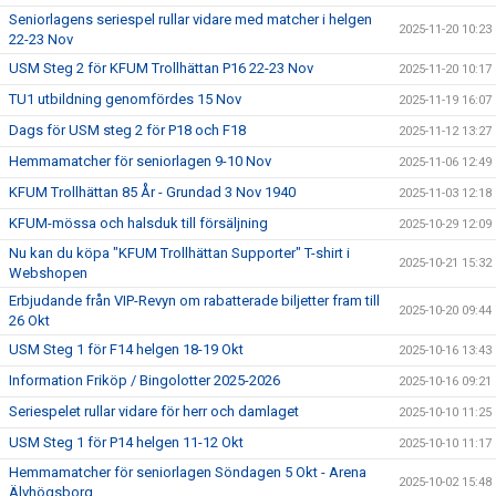
Seniorlagens seriespel rullar vidare med matcher i helgen
2025-11-20 10:23
22-23 Nov
USM Steg 2 för KFUM Trollhättan P16 22-23 Nov
2025-11-20 10:17
TU1 utbildning genomfördes 15 Nov
2025-11-19 16:07
Dags för USM steg 2 för P18 och F18
2025-11-12 13:27
Hemmamatcher för seniorlagen 9-10 Nov
2025-11-06 12:49
KFUM Trollhättan 85 År - Grundad 3 Nov 1940
2025-11-03 12:18
KFUM-mössa och halsduk till försäljning
2025-10-29 12:09
Nu kan du köpa "KFUM Trollhättan Supporter" T-shirt i
2025-10-21 15:32
Webshopen
Erbjudande från VIP-Revyn om rabatterade biljetter fram till
2025-10-20 09:44
26 Okt
USM Steg 1 för F14 helgen 18-19 Okt
2025-10-16 13:43
Information Friköp / Bingolotter 2025-2026
2025-10-16 09:21
Seriespelet rullar vidare för herr och damlaget
2025-10-10 11:25
USM Steg 1 för P14 helgen 11-12 Okt
2025-10-10 11:17
Hemmamatcher för seniorlagen Söndagen 5 Okt - Arena
2025-10-02 15:48
Älvhögsborg