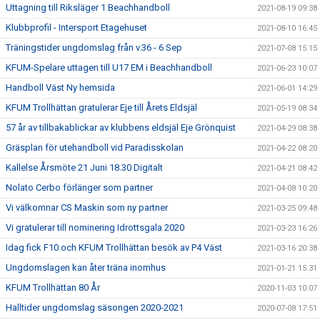
Uttagning till Riksläger 1 Beachhandboll
2021-08-19 09:38
Klubbprofil - Intersport Etagehuset
2021-08-10 16:45
Träningstider ungdomslag från v.36 - 6 Sep
2021-07-08 15:15
KFUM-Spelare uttagen till U17 EM i Beachhandboll
2021-06-23 10:07
Handboll Väst Ny hemsida
2021-06-01 14:29
KFUM Trollhättan gratulerar Eje till Årets Eldsjäl
2021-05-19 08:34
57 år av tillbakablickar av klubbens eldsjäl Eje Grönquist
2021-04-29 08:38
Gräsplan för utehandboll vid Paradisskolan
2021-04-22 08:20
Kallelse Årsmöte 21 Juni 18.30 Digitalt
2021-04-21 08:42
Nolato Cerbo förlänger som partner
2021-04-08 10:20
Vi välkomnar CS Maskin som ny partner
2021-03-25 09:48
Vi gratulerar till nominering Idrottsgala 2020
2021-03-23 16:26
Idag fick F10 och KFUM Trollhättan besök av P4 Väst
2021-03-16 20:38
Ungdomslagen kan åter träna inomhus
2021-01-21 15:31
KFUM Trollhättan 80 År
2020-11-03 10:07
Halltider ungdomslag säsongen 2020-2021
2020-07-08 17:51