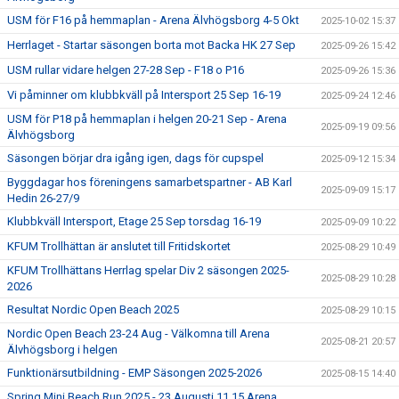
USM för F16 på hemmaplan - Arena Älvhögsborg 4-5 Okt
2025-10-02 15:37
Herrlaget - Startar säsongen borta mot Backa HK 27 Sep
2025-09-26 15:42
USM rullar vidare helgen 27-28 Sep - F18 o P16
2025-09-26 15:36
Vi påminner om klubbkväll på Intersport 25 Sep 16-19
2025-09-24 12:46
USM för P18 på hemmaplan i helgen 20-21 Sep - Arena
2025-09-19 09:56
Älvhögsborg
Säsongen börjar dra igång igen, dags för cupspel
2025-09-12 15:34
Byggdagar hos föreningens samarbetspartner - AB Karl
2025-09-09 15:17
Hedin 26-27/9
Klubbkväll Intersport, Etage 25 Sep torsdag 16-19
2025-09-09 10:22
KFUM Trollhättan är anslutet till Fritidskortet
2025-08-29 10:49
KFUM Trollhättans Herrlag spelar Div 2 säsongen 2025-
2025-08-29 10:28
2026
Resultat Nordic Open Beach 2025
2025-08-29 10:15
Nordic Open Beach 23-24 Aug - Välkomna till Arena
2025-08-21 20:57
Älvhögsborg i helgen
Funktionärsutbildning - EMP Säsongen 2025-2026
2025-08-15 14:40
Spring Mini Beach Run 2025 - 23 Augusti 11.15 Arena