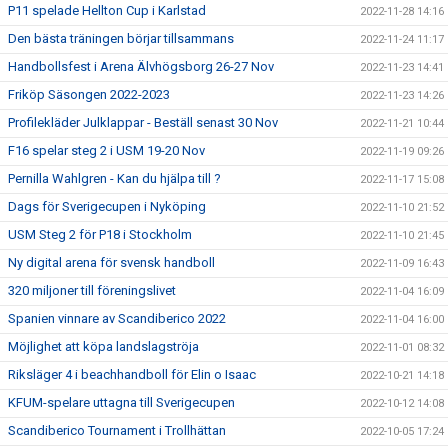
P11 spelade Hellton Cup i Karlstad
2022-11-28 14:16
Den bästa träningen börjar tillsammans
2022-11-24 11:17
Handbollsfest i Arena Älvhögsborg 26-27 Nov
2022-11-23 14:41
Friköp Säsongen 2022-2023
2022-11-23 14:26
Profilekläder Julklappar - Beställ senast 30 Nov
2022-11-21 10:44
F16 spelar steg 2 i USM 19-20 Nov
2022-11-19 09:26
Pernilla Wahlgren - Kan du hjälpa till ?
2022-11-17 15:08
Dags för Sverigecupen i Nyköping
2022-11-10 21:52
USM Steg 2 för P18 i Stockholm
2022-11-10 21:45
Ny digital arena för svensk handboll
2022-11-09 16:43
320 miljoner till föreningslivet
2022-11-04 16:09
Spanien vinnare av Scandiberico 2022
2022-11-04 16:00
Möjlighet att köpa landslagströja
2022-11-01 08:32
Riksläger 4 i beachhandboll för Elin o Isaac
2022-10-21 14:18
KFUM-spelare uttagna till Sverigecupen
2022-10-12 14:08
Scandiberico Tournament i Trollhättan
2022-10-05 17:24