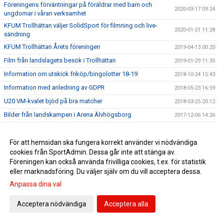
Föreningens förväntningar på föräldrar med barn och
2020-03-17 09:24
ungdomar i våran verksamhet
KFUM Trollhättan väljer SolidSport för filmning och live-
2020-01-21 11:28
sändning
KFUM Trollhättan Årets föreningen
2019-04-13 00:20
Film från landslagets besök i Trollhättan
2019-01-29 11:35
Information om utskick friköp/bingolotter 18-19
2018-10-24 15:43
Information med anledning av GDPR
2018-05-23 16:59
U20 VM-kvalet bjöd på bra matcher
2018-03-25 20:12
Bilder från landskampen i Arena Älvhögsborg
2017-12-06 14:26
Landslaget träffade våra ungdomsspelare
2017-11-28 22:00
Stort tack för igår !
För att hemsidan ska fungera korrekt använder vi nödvändiga
2017-11-28 16:01
cookies från SportAdmin. Dessa går inte att stänga av.
Föreningens gamla matchtröjor i Zambia
2017-10-02 10:49
Föreningen kan också använda frivilliga cookies, t.ex. för statistik
eller marknadsföring. Du väljer själv om du vill acceptera dessa.
Anpassa dina val
Cookie-inställningar
Gå till Webbversion
Acceptera nödvändiga
Acceptera alla