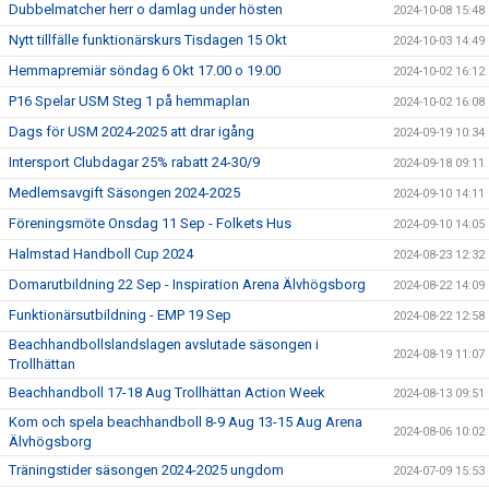
Dubbelmatcher herr o damlag under hösten
2024-10-08 15:48
Nytt tillfälle funktionärskurs Tisdagen 15 Okt
2024-10-03 14:49
Hemmapremiär söndag 6 Okt 17.00 o 19.00
2024-10-02 16:12
P16 Spelar USM Steg 1 på hemmaplan
2024-10-02 16:08
Dags för USM 2024-2025 att drar igång
2024-09-19 10:34
Intersport Clubdagar 25% rabatt 24-30/9
2024-09-18 09:11
Medlemsavgift Säsongen 2024-2025
2024-09-10 14:11
Föreningsmöte Onsdag 11 Sep - Folkets Hus
2024-09-10 14:05
Halmstad Handboll Cup 2024
2024-08-23 12:32
Domarutbildning 22 Sep - Inspiration Arena Älvhögsborg
2024-08-22 14:09
Funktionärsutbildning - EMP 19 Sep
2024-08-22 12:58
Beachhandbollslandslagen avslutade säsongen i
2024-08-19 11:07
Trollhättan
Beachhandboll 17-18 Aug Trollhättan Action Week
2024-08-13 09:51
Kom och spela beachhandboll 8-9 Aug 13-15 Aug Arena
2024-08-06 10:02
Älvhögsborg
Träningstider säsongen 2024-2025 ungdom
2024-07-09 15:53