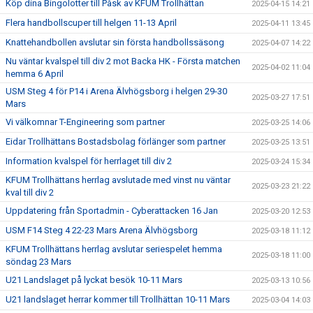
Köp dina Bingolotter till Påsk av KFUM Trollhättan
2025-04-15 14:21
Flera handbollscuper till helgen 11-13 April
2025-04-11 13:45
Knattehandbollen avslutar sin första handbollssäsong
2025-04-07 14:22
Nu väntar kvalspel till div 2 mot Backa HK - Första matchen
2025-04-02 11:04
hemma 6 April
USM Steg 4 för P14 i Arena Älvhögsborg i helgen 29-30
2025-03-27 17:51
Mars
Vi välkomnar T-Engineering som partner
2025-03-25 14:06
Eidar Trollhättans Bostadsbolag förlänger som partner
2025-03-25 13:51
Information kvalspel för herrlaget till div 2
2025-03-24 15:34
KFUM Trollhättans herrlag avslutade med vinst nu väntar
2025-03-23 21:22
kval till div 2
Uppdatering från Sportadmin - Cyberattacken 16 Jan
2025-03-20 12:53
USM F14 Steg 4 22-23 Mars Arena Älvhögsborg
2025-03-18 11:12
KFUM Trollhättans herrlag avslutar seriespelet hemma
2025-03-18 11:00
söndag 23 Mars
U21 Landslaget på lyckat besök 10-11 Mars
2025-03-13 10:56
U21 landslaget herrar kommer till Trollhättan 10-11 Mars
2025-03-04 14:03