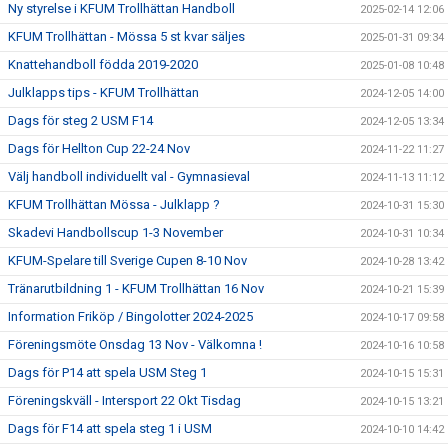
Ny styrelse i KFUM Trollhättan Handboll
2025-02-14 12:06
KFUM Trollhättan - Mössa 5 st kvar säljes
2025-01-31 09:34
Knattehandboll födda 2019-2020
2025-01-08 10:48
Julklapps tips - KFUM Trollhättan
2024-12-05 14:00
Dags för steg 2 USM F14
2024-12-05 13:34
Dags för Hellton Cup 22-24 Nov
2024-11-22 11:27
Välj handboll individuellt val - Gymnasieval
2024-11-13 11:12
KFUM Trollhättan Mössa - Julklapp ?
2024-10-31 15:30
Skadevi Handbollscup 1-3 November
2024-10-31 10:34
KFUM-Spelare till Sverige Cupen 8-10 Nov
2024-10-28 13:42
Tränarutbildning 1 - KFUM Trollhättan 16 Nov
2024-10-21 15:39
Information Friköp / Bingolotter 2024-2025
2024-10-17 09:58
Föreningsmöte Onsdag 13 Nov - Välkomna !
2024-10-16 10:58
Dags för P14 att spela USM Steg 1
2024-10-15 15:31
Föreningskväll - Intersport 22 Okt Tisdag
2024-10-15 13:21
Dags för F14 att spela steg 1 i USM
2024-10-10 14:42