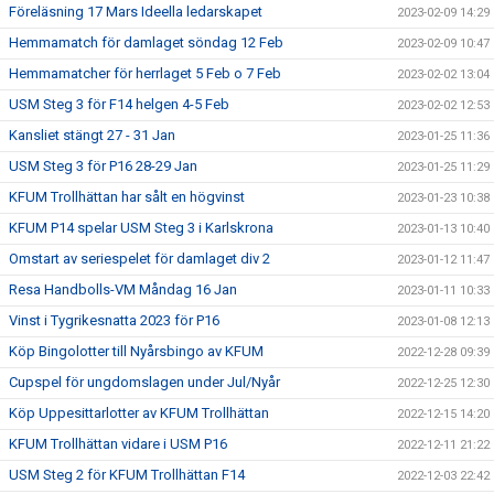
Föreläsning 17 Mars Ideella ledarskapet
2023-02-09 14:29
Hemmamatch för damlaget söndag 12 Feb
2023-02-09 10:47
Hemmamatcher för herrlaget 5 Feb o 7 Feb
2023-02-02 13:04
USM Steg 3 för F14 helgen 4-5 Feb
2023-02-02 12:53
Kansliet stängt 27 - 31 Jan
2023-01-25 11:36
USM Steg 3 för P16 28-29 Jan
2023-01-25 11:29
KFUM Trollhättan har sålt en högvinst
2023-01-23 10:38
KFUM P14 spelar USM Steg 3 i Karlskrona
2023-01-13 10:40
Omstart av seriespelet för damlaget div 2
2023-01-12 11:47
Resa Handbolls-VM Måndag 16 Jan
2023-01-11 10:33
Vinst i Tygrikesnatta 2023 för P16
2023-01-08 12:13
Köp Bingolotter till Nyårsbingo av KFUM
2022-12-28 09:39
Cupspel för ungdomslagen under Jul/Nyår
2022-12-25 12:30
Köp Uppesittarlotter av KFUM Trollhättan
2022-12-15 14:20
KFUM Trollhättan vidare i USM P16
2022-12-11 21:22
USM Steg 2 för KFUM Trollhättan F14
2022-12-03 22:42