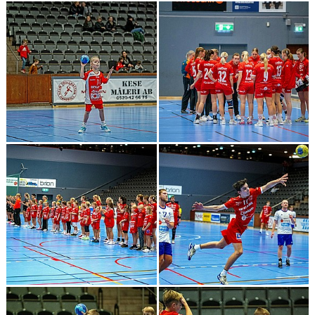
KALENDER
HEMMAMATCHER
BILDGALLERI
MATCHER
BLI MEDLEM
FÖRSÄKRING HANDBOLL
TRÄNINGSTID UNGDOM 2627
VISION
SPONSORPAKET
STYRELSEN
MINA SIDOR