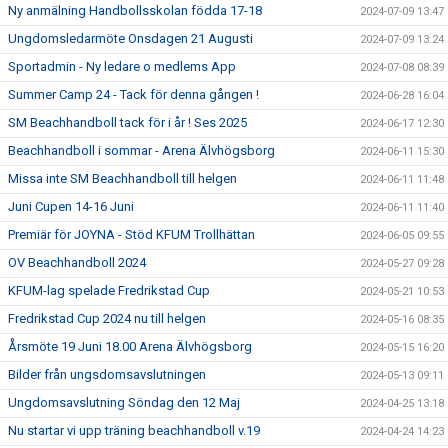
Ny anmälning Handbollsskolan födda 17-18
2024-07-09 13:47
Ungdomsledarmöte Onsdagen 21 Augusti
2024-07-09 13:24
Sportadmin - Ny ledare o medlems App
2024-07-08 08:39
Summer Camp 24 - Tack för denna gången !
2024-06-28 16:04
SM Beachhandboll tack för i år ! Ses 2025
2024-06-17 12:30
Beachhandboll i sommar - Arena Älvhögsborg
2024-06-11 15:30
Missa inte SM Beachhandboll till helgen
2024-06-11 11:48
Juni Cupen 14-16 Juni
2024-06-11 11:40
Premiär för JOYNA - Stöd KFUM Trollhättan
2024-06-05 09:55
OV Beachhandboll 2024
2024-05-27 09:28
KFUM-lag spelade Fredrikstad Cup
2024-05-21 10:53
Fredrikstad Cup 2024 nu till helgen
2024-05-16 08:35
Årsmöte 19 Juni 18.00 Arena Älvhögsborg
2024-05-15 16:20
Bilder från ungsdomsavslutningen
2024-05-13 09:11
Ungdomsavslutning Söndag den 12 Maj
2024-04-25 13:18
Nu startar vi upp träning beachhandboll v.19
2024-04-24 14:23