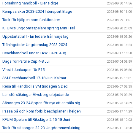
Försäkring handboll - Gjensidige
2023-08-30 14:56
Kempas skor 2023-2024 Intersport Etage
2023-08-30 11:00
Tack för hjälpen som funktionärer
2023-08-29 11:01
KFUM:s ungdomsspelare sprang Mini Trail
2023-08-20 20:03
Uppstartsträff - En ledare från varje lag
2023-08-18 09:26
Träningstider Ungdomslag 2023-2024
2023-08-16 14:24
Beachhandboll under TAW 19-20 Aug
2023-07-17 16:58
Dags för Partille Cup 4-8 Juli
2023-07-04 09:59
Vinst i Junicupen för F15
2023-06-19 08:56
SM-Beachhandboll 17-18 Juni Kalmar
2023-06-15 15:01
Resa till Handbolls VM tisdagen 5 Dec
2023-06-07 08:35
Länsförsäkringar Älvsborg erbjudande
2023-05-29 09:29
Säsongen 23-24 öppen för nya att anmäla sig
2023-05-23 14:39
Passa på och kom förbi beachplanen i helgen
2023-05-17 14:29
KFUM-Spelare till Riksläger 2 15-18 Juni
2023-05-15 10:03
Tack för säsongen 22-23 Ungdomsavslutning
2023-05-11 14:28