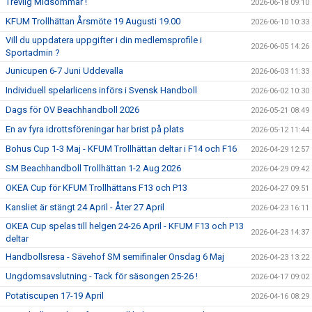
Trevlig Midsommar !
2026-06-18 09:10
KFUM Trollhättan Årsmöte 19 Augusti 19.00
2026-06-10 10:33
Vill du uppdatera uppgifter i din medlemsprofile i
2026-06-05 14:26
Sportadmin ?
Junicupen 6-7 Juni Uddevalla
2026-06-03 11:33
Individuell spelarlicens införs i Svensk Handboll
2026-06-02 10:30
Dags för OV Beachhandboll 2026
2026-05-21 08:49
En av fyra idrottsföreningar har brist på plats
2026-05-12 11:44
Bohus Cup 1-3 Maj - KFUM Trollhättan deltar i F14 och F16
2026-04-29 12:57
SM Beachhandboll Trollhättan 1-2 Aug 2026
2026-04-29 09:42
OKEA Cup för KFUM Trollhättans F13 och P13
2026-04-27 09:51
Kansliet är stängt 24 April - Åter 27 April
2026-04-23 16:11
OKEA Cup spelas till helgen 24-26 April - KFUM F13 och P13
2026-04-23 14:37
deltar
Handbollsresa - Sävehof SM semifinaler Onsdag 6 Maj
2026-04-23 13:22
Ungdomsavslutning - Tack för säsongen 25-26 !
2026-04-17 09:02
Potatiscupen 17-19 April
2026-04-16 08:29