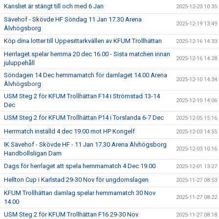
Kansliet är stängt till och med 6 Jan
2025-12-23 10:35
Sävehof - Skövde HF Söndag 11 Jan 17.30 Arena
2025-12-19 13:49
Älvhögsborg
Köp dina lotter till Uppesittarkvällen av KFUM Trollhättan
2025-12-16 14:33
Herrlaget spelar hemma 20 dec 16.00 - Sista matchen innan
2025-12-16 14:28
juluppehåll
Söndagen 14 Dec hemmamatch för damlaget 14.00 Arena
2025-12-10 14:34
Älvhögsborg
USM Steg 2 för KFUM Trollhättan F14 i Strömstad 13-14
2025-12-10 14:06
Dec
USM Steg 2 för KFUM Trollhättan P14 i Torslanda 6-7 Dec
2025-12-05 15:16
Herrmatch inställd 4 dec 19.00 mot HP Kongelf
2025-12-03 14:55
IK Sävehof - Skövde HF - 11 Jan 17.30 Arena Älvhögsborg
2025-12-03 10:16
Handbollsligan Dam
Dags för herrlaget att spela hemmamatch 4 Dec 19.00
2025-12-01 13:27
Hellton Cup i Karlstad 29-30 Nov för ungdomslagen
2025-11-27 08:53
KFUM Trollhättan damlag spelar hemmamatch 30 Nov
2025-11-27 08:22
14.00
USM Steg 2 för KFUM Trollhättan F16 29-30 Nov
2025-11-27 08:18