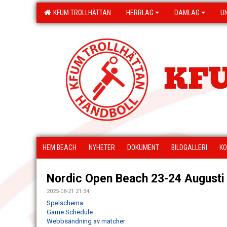
KFUM TROLLHÄTTAN
HERRLAG
DAMLAG
U
KFU
HEM BEACH
NYHETER
DOKUMENT
BILDGALLERI
KO
Nordic Open Beach 23-24 Augusti
2025-08-21 21:34
Spelschema
Game Schedule
Webbsändning av matcher