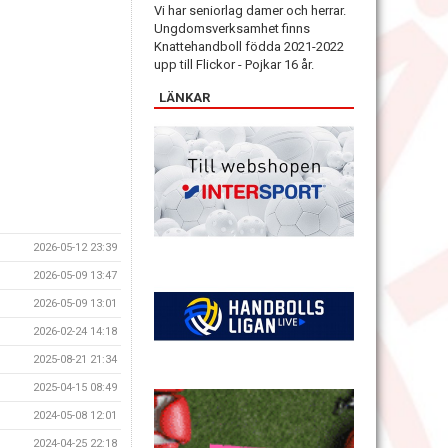
Vi har seniorlag damer och herrar.
Ungdomsverksamhet finns
Knattehandboll födda 2021-2022
upp till Flickor - Pojkar 16 år.
LÄNKAR
2026-05-12 23:39
2026-05-09 13:47
2026-05-09 13:01
2026-02-24 14:18
2025-08-21 21:34
2025-04-15 08:49
2024-05-08 12:01
2024-04-25 22:18