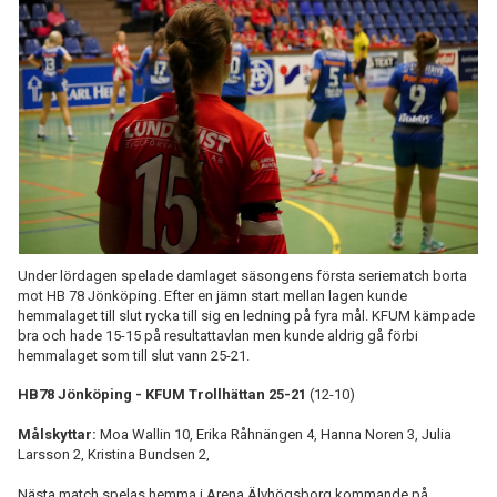
KONTAKT
MATCHER
STATISTIK
Under lördagen spelade damlaget säsongens första seriematch borta
mot HB 78 Jönköping. Efter en jämn start mellan lagen kunde
hemmalaget till slut rycka till sig en ledning på fyra mål. KFUM kämpade
bra och hade 15-15 på resultattavlan men kunde aldrig gå förbi
hemmalaget som till slut vann 25-21.
HB78 Jönköping - KFUM Trollhättan 25-21
(12-10)
Målskyttar:
Moa Wallin 10, Erika Råhnängen 4, Hanna Noren 3, Julia
Larsson 2, Kristina Bundsen 2,
Nästa match spelas hemma i Arena Älvhögsborg kommande på