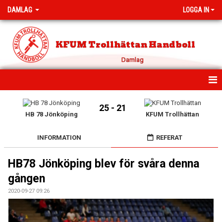
DAMLAG
LOGGA IN
KFUM Trollhättan Handboll
Damlag
HEM
25 - 21
HB 78 Jönköping
KFUM Trollhättan
NYHETER
INFORMATION
REFERAT
KALENDER
HB78 Jönköping blev för svåra denna
TRUPPEN
gången
BILDGALLERI
2020-09-27 09:26
DOKUMENT