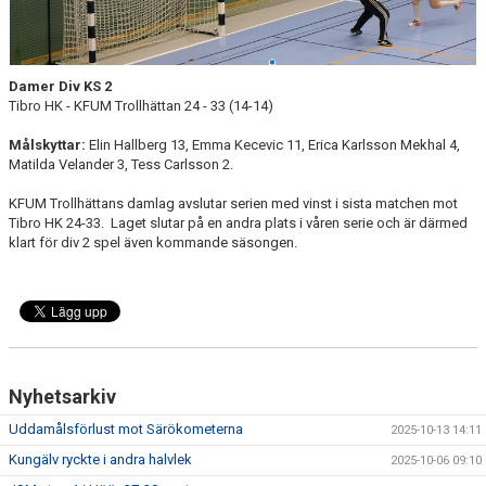
KONTAKT
MATCHER
Damer Div KS 2
STATISTIK
Tibro HK - KFUM Trollhättan 24 - 33 (14-14)
Målskyttar:
Elin Hallberg 13, Emma Kecevic 11, Erica Karlsson Mekhal 4,
Matilda Velander 3, Tess Carlsson 2.
KFUM Trollhättans damlag avslutar serien med vinst i sista matchen mot
Tibro HK 24-33. Laget slutar på en andra plats i våren serie och är därmed
klart för div 2 spel även kommande säsongen.
Nyhetsarkiv
Uddamålsförlust mot Särökometerna
2025-10-13 14:11
Kungälv ryckte i andra halvlek
2025-10-06 09:10