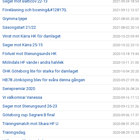
Seger mot Balticov 22-13
2021-09-24 18:54
Föreläsning och boxning&#128170;
2021-09-12 15:57
Grymma tjejer
2021-08-05 20:00
Säsongstart 21/22
2021-08-02 20:14
Vinst mot Kärra HK för damlaget
2020-10-23 09:49
Seger mot Kärra 25-15
2020-10-22 23:15
Förlust mot Stenungsunds HK
2020-10-18 19:44
Mölndals HF vände i andra halvlek
2020-10-11 21:00
ÖHK Göteborg lite för starka för damlaget
2020-10-04 20:20
HB78 Jönköping blev för svåra denna gången
2020-09-27 09:26
Seriepremiär 2020
2020-09-26 08:24
Vi välkomnar Vanessa
2020-09-16 17:12
Seger mot Stenungsund 26-23
2020-09-12 21:26
Göteborg cup Segrare B final
2020-09-06 17:37
Träningsmatch mot Skara HF U
2020-08-31 09:22
Träningsdag
2020-08-29 15:33