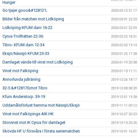
Hunger
Go tjejer gooo&#128121;
2020-03-12 21:17
Bilder från matchen mot Lidköping
2020-03-01 22:23
Lidköping-KFUM dam 16-22
2020-03-01 22:09
Cyrus-Trollhättan 22-36
2020-02-22 18:51
Tibro- KFUM dam 12-34
2020-02-02 19:14
Eksjö/Nässjö-KFUM 23-33
2020-01-25 17:28
Damlaget vände till vinst mot Lidköping
2020-01-19 20:38
Vinst mot Falköping
2020-01-13 11:11
Annorlunda julträning
2019-12-26 18:17
32-5 &#128170;mot Tibro
2019-12-08 08:39
Kfum Anderstorp. 39-19
2019-12-01 19:28
Uddamålsförlust hemma mot Nässjö/Eksjö
2019-11-11 09:12
Vinst mot Falköpings AIK HK
2019-10-27 20:53
Storvinst mot IK Cyrus för damlaget
2019-10-13 20:26
Skövde HF U försvåra i första seriematchen
2019-10-01 16:01