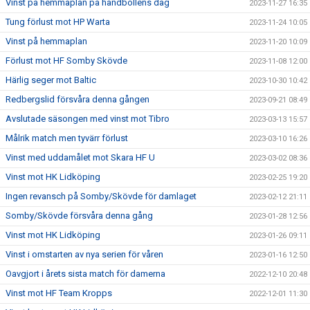
Vinst på hemmaplan på handbollens dag
2023-11-27 16:35
Tung förlust mot HP Warta
2023-11-24 10:05
Vinst på hemmaplan
2023-11-20 10:09
Förlust mot HF Somby Skövde
2023-11-08 12:00
Härlig seger mot Baltic
2023-10-30 10:42
Redbergslid försvåra denna gången
2023-09-21 08:49
Avslutade säsongen med vinst mot Tibro
2023-03-13 15:57
Målrik match men tyvärr förlust
2023-03-10 16:26
Vinst med uddamålet mot Skara HF U
2023-03-02 08:36
Vinst mot HK Lidköping
2023-02-25 19:20
Ingen revansch på Somby/Skövde för damlaget
2023-02-12 21:11
Somby/Skövde försvåra denna gång
2023-01-28 12:56
Vinst mot HK Lidköping
2023-01-26 09:11
Vinst i omstarten av nya serien för våren
2023-01-16 12:50
Oavgjort i årets sista match för damerna
2022-12-10 20:48
Vinst mot HF Team Kropps
2022-12-01 11:30