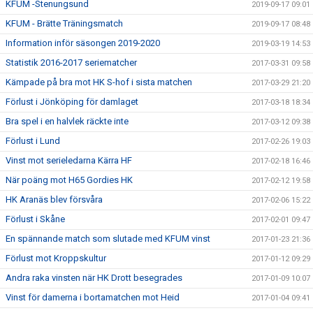
KFUM -Stenungsund
2019-09-17 09:01
KFUM - Brätte Träningsmatch
2019-09-17 08:48
Information inför säsongen 2019-2020
2019-03-19 14:53
Statistik 2016-2017 seriematcher
2017-03-31 09:58
Kämpade på bra mot HK S-hof i sista matchen
2017-03-29 21:20
Förlust i Jönköping för damlaget
2017-03-18 18:34
Bra spel i en halvlek räckte inte
2017-03-12 09:38
Förlust i Lund
2017-02-26 19:03
Vinst mot serieledarna Kärra HF
2017-02-18 16:46
När poäng mot H65 Gordies HK
2017-02-12 19:58
HK Aranäs blev försvåra
2017-02-06 15:22
Förlust i Skåne
2017-02-01 09:47
En spännande match som slutade med KFUM vinst
2017-01-23 21:36
Förlust mot Kroppskultur
2017-01-12 09:29
Andra raka vinsten när HK Drott besegrades
2017-01-09 10:07
Vinst för damerna i bortamatchen mot Heid
2017-01-04 09:41