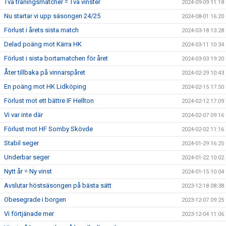
Två träningsmatcher = Två vinster
2024-09-09 11:18
Nu startar vi upp säsongen 24/25
2024-08-01 16:20
Förlust i årets sista match
2024-03-18 13:28
Delad poäng mot Kärra HK
2024-03-11 10:34
Förlust i sista bortamatchen för året
2024-03-03 19:20
Åter tillbaka på vinnarspåret
2024-02-29 10:43
En poäng mot HK Lidköping
2024-02-15 17:50
Förlust mot ett bättre IF Hellton
2024-02-12 17:09
Vi var inte där
2024-02-07 09:16
Förlust mot HF Somby Skövde
2024-02-02 11:16
Stabil seger
2024-01-29 16:25
Underbar seger
2024-01-22 10:02
Nytt år = Ny vinst
2024-01-15 10:04
Avslutar höstsäsongen på bästa sätt
2023-12-18 08:38
Obesegrade i borgen
2023-12-07 09:25
Vi förtjänade mer
2023-12-04 11:06