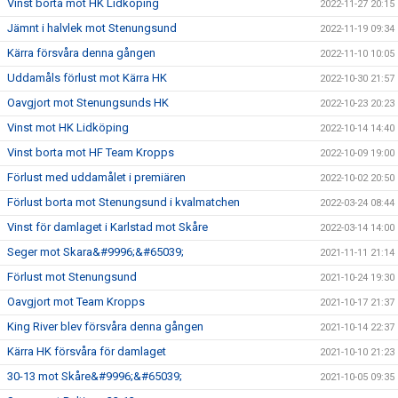
Vinst borta mot HK Lidköping
2022-11-27 20:15
Jämnt i halvlek mot Stenungsund
2022-11-19 09:34
Kärra försvåra denna gången
2022-11-10 10:05
Uddamåls förlust mot Kärra HK
2022-10-30 21:57
Oavgjort mot Stenungsunds HK
2022-10-23 20:23
Vinst mot HK Lidköping
2022-10-14 14:40
Vinst borta mot HF Team Kropps
2022-10-09 19:00
Förlust med uddamålet i premiären
2022-10-02 20:50
Förlust borta mot Stenungsund i kvalmatchen
2022-03-24 08:44
Vinst för damlaget i Karlstad mot Skåre
2022-03-14 14:00
Seger mot Skara&#9996;&#65039;
2021-11-11 21:14
Förlust mot Stenungsund
2021-10-24 19:30
Oavgjort mot Team Kropps
2021-10-17 21:37
King River blev försvåra denna gången
2021-10-14 22:37
Kärra HK försvåra för damlaget
2021-10-10 21:23
30-13 mot Skåre&#9996;&#65039;
2021-10-05 09:35