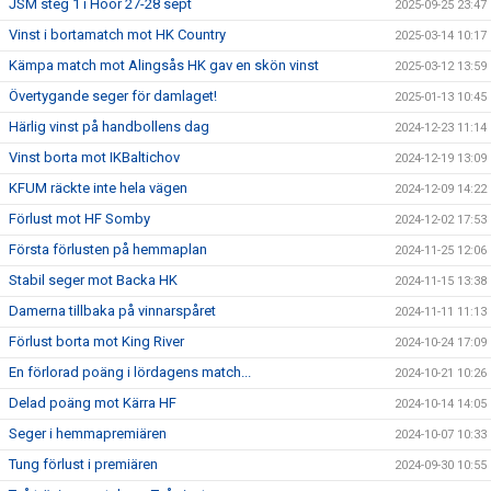
JSM steg 1 i Höör 27-28 sept
2025-09-25 23:47
Vinst i bortamatch mot HK Country
2025-03-14 10:17
Kämpa match mot Alingsås HK gav en skön vinst
2025-03-12 13:59
Övertygande seger för damlaget!
2025-01-13 10:45
Härlig vinst på handbollens dag
2024-12-23 11:14
Vinst borta mot IKBaltichov
2024-12-19 13:09
KFUM räckte inte hela vägen
2024-12-09 14:22
Förlust mot HF Somby
2024-12-02 17:53
Första förlusten på hemmaplan
2024-11-25 12:06
Stabil seger mot Backa HK
2024-11-15 13:38
Damerna tillbaka på vinnarspåret
2024-11-11 11:13
Förlust borta mot King River
2024-10-24 17:09
En förlorad poäng i lördagens match...
2024-10-21 10:26
Delad poäng mot Kärra HF
2024-10-14 14:05
Seger i hemmapremiären
2024-10-07 10:33
Tung förlust i premiären
2024-09-30 10:55