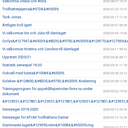
Välkomna Oliwia och Anna
2020-08-07 18:37
Trollhättetjejerna&#9728;&#65039;
2020-07-25 10:37
Tack Jonas
2020-05-17 17:24
Äntligen boll igen!
2020-05-07 08:20
Vi välkomnar Iris och Julia till damlaget
2020-05-05 14:56
Gofys&#127947;&#65039;&#8205;&#9792;&#65039;&#128170;&#127939;&
Vi välkomnar Kristina och Caroline till damlaget
2020-04-17 08:42
Uppstart 2020/21
2020-04-06 08:17
Statistik seriespel 19-20
2020-03-31 11:18
Gokväll med bästa&#10084;&#65039;
2020-03-28 23:12
Solsken-&#128692;&#8205;&#9792;&#65039; Avslutning
2020-03-28 12:30
Träningsprogram för uppehållsperioden finns nu under
2020-03-22 19:03
dokument
&#129351;&#127801;&#129351;&#127801;&#129351;&#127801;&#129351;
Serieseger 2019-2020
2020-03-15 09:24
Serieseger för KFUM Trollhättans Damer
2020-03-14 16:39
Grymmaste laget&#129395;rutin&#10084;&#65039;Ung
2020-03-13 22:17