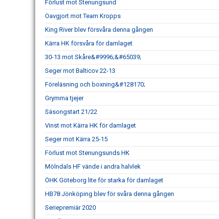
Förlust mot Stenungsund
Oavgjort mot Team Kropps
King River blev försvåra denna gången
Kärra HK försvåra för damlaget
30-13 mot Skåre&#9996;&#65039;
Seger mot Balticov 22-13
Föreläsning och boxning&#128170;
Grymma tjejer
Säsongstart 21/22
Vinst mot Kärra HK för damlaget
Seger mot Kärra 25-15
Förlust mot Stenungsunds HK
Mölndals HF vände i andra halvlek
ÖHK Göteborg lite för starka för damlaget
HB78 Jönköping blev för svåra denna gången
Seriepremiär 2020