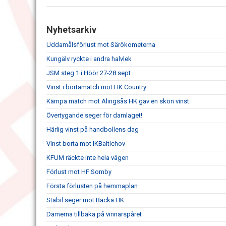
Nyhetsarkiv
Uddamålsförlust mot Särökometerna
Kungälv ryckte i andra halvlek
JSM steg 1 i Höör 27-28 sept
Vinst i bortamatch mot HK Country
Kämpa match mot Alingsås HK gav en skön vinst
Övertygande seger för damlaget!
Härlig vinst på handbollens dag
Vinst borta mot IKBaltichov
KFUM räckte inte hela vägen
Förlust mot HF Somby
Första förlusten på hemmaplan
Stabil seger mot Backa HK
Damerna tillbaka på vinnarspåret