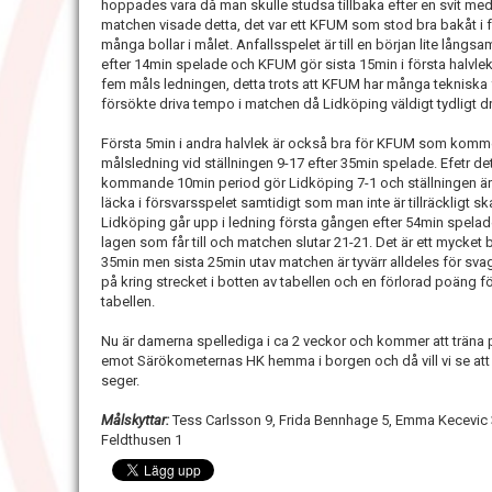
hoppades vara då man skulle studsa tillbaka efter en svit me
matchen visade detta, det var ett KFUM som stod bra bakåt i 
många bollar i målet. Anfallsspelet är till en början lite långsam
efter 14min spelade och KFUM gör sista 15min i första halvlek
fem måls ledningen, detta trots att KFUM har många tekniska f
försökte driva tempo i matchen då Lidköping väldigt tydligt 
Första 5min i andra halvlek är också bra för KFUM som kommer 
målsledning vid ställningen 9-17 efter 35min spelade. Efetr 
kommande 10min period gör Lidköping 7-1 och ställningen är
läcka i försvarsspelet samtidigt som man inte är tillräckligt skar
Lidköping går upp i ledning första gången efter 54min spelade
lagen som får till och matchen slutar 21-21. Det är ett mycke
35min men sista 25min utav matchen är tyvärr alldeles för sv
på kring strecket i botten av tabellen och en förlorad poäng fö
tabellen.
Nu är damerna spellediga i ca 2 veckor och kommer att träna på
emot Särökometernas HK hemma i borgen och då vill vi se att alla
seger.
Målskyttar:
Tess Carlsson 9, Frida Bennhage 5, Emma Kecevic 3,
Feldthusen 1