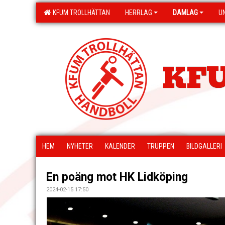
KFUM TROLLHÄTTAN
HERRLAG
DAMLAG
U
KFU
HEM
NYHETER
KALENDER
TRUPPEN
BILDGALLERI
En poäng mot HK Lidköping
2024-02-15 17:50