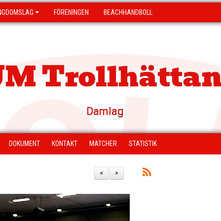
NGDOMSLAG
FÖRENINGEN
BEACHHANDBOLL
M Trollhättan
Damlag
DOKUMENT
KONTAKT
MATCHER
STATISTIK
<
>