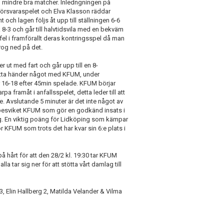
d mindre bra matcher. Inledngningen på
försvaraspelet och Elva Klasson räddar
t och lagen följs åt upp till ställningen 6-6
 8-3 och går till halvtidsvila med en bekväm
el i framförallt deras kontringsspel då man
drog ned på det.
ut med fart och går upp till en 8-
detta händer något med KFUM, under
 16-18 efter 45min spelade. KFUM börjar
pa framåt i anfallsspelet, detta leder till att
. Avslutande 5 minuter är det inte något av
t besviket KFUM som gör en godkänd insats i
ag. En viktig poäng för Lidköping som kämpar
r KFUM som trots det har kvar sin 6:e plats i
 hårt för att den 28/2 kl. 19:30 tar KFUM
 tar sig ner för att stötta vårt damlag till
 Elin Hallberg 2, Matilda Velander & Vilma