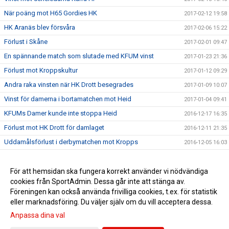
När poäng mot H65 Gordies HK
2017-02-12 19:58
HK Aranäs blev försvåra
2017-02-06 15:22
Förlust i Skåne
2017-02-01 09:47
En spännande match som slutade med KFUM vinst
2017-01-23 21:36
Förlust mot Kroppskultur
2017-01-12 09:29
Andra raka vinsten när HK Drott besegrades
2017-01-09 10:07
Vinst för damerna i bortamatchen mot Heid
2017-01-04 09:41
KFUMs Damer kunde inte stoppa Heid
2016-12-17 16:35
Förlust mot HK Drott för damlaget
2016-12-11 21:35
Uddamålsförlust i derbymatchen mot Kropps
2016-12-05 16:03
Uddamålsförlust mot Åhus Handboll
2016-11-20 21:42
Damerna föll borta mot HK Aranäs
För att hemsidan ska fungera korrekt använder vi nödvändiga
2016-11-15 15:28
cookies från SportAdmin. Dessa går inte att stänga av.
HK Farmen försvåra för damlaget
2016-10-22 20:39
Föreningen kan också använda frivilliga cookies, t.ex. för statistik
eller marknadsföring. Du väljer själv om du vill acceptera dessa.
Anpassa dina val