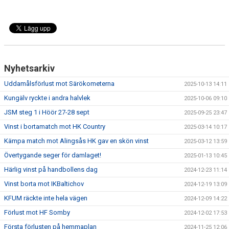
KONTAKT
MATCHER
STATISTIK
Nyhetsarkiv
Uddamålsförlust mot Särökometerna
2025-10-13 14:11
Kungälv ryckte i andra halvlek
2025-10-06 09:10
JSM steg 1 i Höör 27-28 sept
2025-09-25 23:47
Vinst i bortamatch mot HK Country
2025-03-14 10:17
Kämpa match mot Alingsås HK gav en skön vinst
2025-03-12 13:59
Övertygande seger för damlaget!
2025-01-13 10:45
Härlig vinst på handbollens dag
2024-12-23 11:14
Vinst borta mot IKBaltichov
2024-12-19 13:09
KFUM räckte inte hela vägen
2024-12-09 14:22
Förlust mot HF Somby
2024-12-02 17:53
Första förlusten på hemmaplan
2024-11-25 12:06