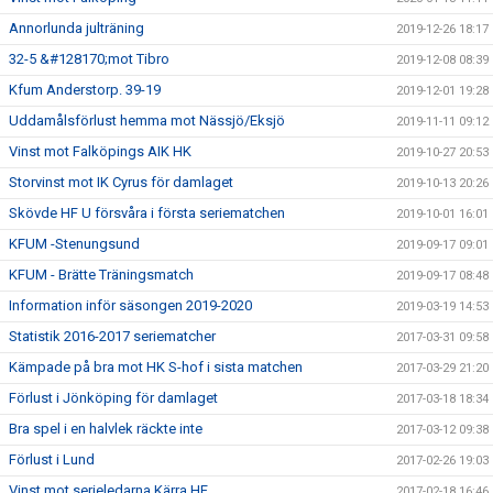
Annorlunda julträning
2019-12-26 18:17
32-5 &#128170;mot Tibro
2019-12-08 08:39
Kfum Anderstorp. 39-19
2019-12-01 19:28
Uddamålsförlust hemma mot Nässjö/Eksjö
2019-11-11 09:12
Vinst mot Falköpings AIK HK
2019-10-27 20:53
Storvinst mot IK Cyrus för damlaget
2019-10-13 20:26
Skövde HF U försvåra i första seriematchen
2019-10-01 16:01
KFUM -Stenungsund
2019-09-17 09:01
KFUM - Brätte Träningsmatch
2019-09-17 08:48
Information inför säsongen 2019-2020
2019-03-19 14:53
Statistik 2016-2017 seriematcher
2017-03-31 09:58
Kämpade på bra mot HK S-hof i sista matchen
2017-03-29 21:20
Förlust i Jönköping för damlaget
2017-03-18 18:34
Bra spel i en halvlek räckte inte
2017-03-12 09:38
Förlust i Lund
2017-02-26 19:03
Vinst mot serieledarna Kärra HF
2017-02-18 16:46