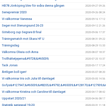
HB78 Jönköping blev för svåra denna gången
2020-09-27 09:26
Seriepremiär 2020
2020-09-26 08:24
Vi välkomnar Vanessa
2020-09-16 17:12
Seger mot Stenungsund 26-23
2020-09-12 21:26
Göteborg cup Segrare B final
2020-09-06 17:37
Träningsmatch mot Skara HF U
2020-08-31 09:22
Träningsdag
2020-08-29 15:33
Välkomna Oliwia och Anna
2020-08-07 18:37
Trollhättetjejerna&#9728;&#65039;
2020-07-25 10:37
Tack Jonas
2020-05-17 17:24
Äntligen boll igen!
2020-05-07 08:20
Vi välkomnar Iris och Julia till damlaget
2020-05-05 14:56
Gofys&#127947;&#65039;&#8205;&#9792;&#65039;&#128170;&#127939;&
Vi välkomnar Kristina och Caroline till damlaget
2020-04-17 08:42
Uppstart 2020/21
2020-04-06 08:17
Statistik seriespel 19-20
2020-03-31 11:18