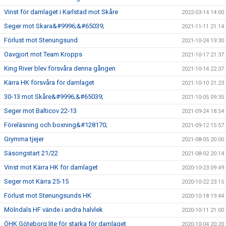
Vinst för damlaget i Karlstad mot Skåre
2022-03-14 14:00
Seger mot Skara&#9996;&#65039;
2021-11-11 21:14
Förlust mot Stenungsund
2021-10-24 19:30
Oavgjort mot Team Kropps
2021-10-17 21:37
King River blev försvåra denna gången
2021-10-14 22:37
Kärra HK försvåra för damlaget
2021-10-10 21:23
30-13 mot Skåre&#9996;&#65039;
2021-10-05 09:35
Seger mot Balticov 22-13
2021-09-24 18:54
Föreläsning och boxning&#128170;
2021-09-12 15:57
Grymma tjejer
2021-08-05 20:00
Säsongstart 21/22
2021-08-02 20:14
Vinst mot Kärra HK för damlaget
2020-10-23 09:49
Seger mot Kärra 25-15
2020-10-22 23:15
Förlust mot Stenungsunds HK
2020-10-18 19:44
Mölndals HF vände i andra halvlek
2020-10-11 21:00
ÖHK Göteborg lite för starka för damlaget
2020-10-04 20:20