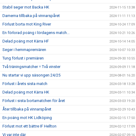
Stabil seger mot Backa HK
2024-11-15 13:38
Damerna tillbaka på vinnarspåret
2024-11-11 11:13
Förlust borta mot King River
2024-10-24 17:09
En förlorad poäng i lördagens match...
2024-10-21 10:26
Delad poäng mot Kärra HF
2024-10-14 14:05
Seger i hemmapremiären
2024-10-07 10:33
Tung förlust i premiären
2024-09-30 10:55
Två träningsmatcher = Två vinster
2024-09-09 11:18
Nu startar vi upp säsongen 24/25
2024-08-01 16:20
Förlust i årets sista match
2024-03-18 13:28
Delad poäng mot Kärra HK
2024-03-11 10:34
Förlust i sista bortamatchen för året
2024-03-03 19:20
Åter tillbaka på vinnarspåret
2024-02-29 10:43
En poäng mot HK Lidköping
2024-02-15 17:50
Förlust mot ett bättre IF Hellton
2024-02-12 17:09
Vi var inte där
2024-02-07 09:16