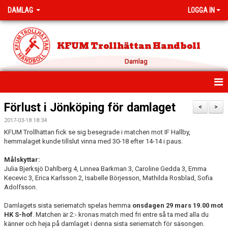
DAMLAG
LOGGA IN
KFUM Trollhättan Handboll
Damlag
HEM
Förlust i Jönköping för damlaget
<
>
2017-03-18 18:34
NYHETER
KFUM Trollhättan fick se sig besegrade i matchen mot IF Hallby,
hemmalaget kunde tillslut vinna med 30-18 efter 14-14 i paus.
KALENDER
Målskyttar:
TRUPPEN
Julia Bjerksjö Dahlberg 4, Linnea Barkman 3, Caroline Gedda 3, Emma
Kecevic 3, Erica Karlsson 2, Isabelle Börjesson, Mathilda Rosblad, Sofia
Adolfsson.
BILDGALLERI
Damlagets sista seriematch spelas hemma
onsdagen 29 mars 19.00 mot
DOKUMENT
HK S-hof
. Matchen är 2:- kronas match med fri entre så ta med alla du
känner och heja på damlaget i denna sista seriematch för säsongen.