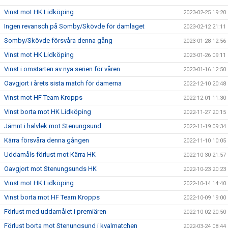
Vinst mot HK Lidköping
2023-02-25 19:20
Ingen revansch på Somby/Skövde för damlaget
2023-02-12 21:11
Somby/Skövde försvåra denna gång
2023-01-28 12:56
Vinst mot HK Lidköping
2023-01-26 09:11
Vinst i omstarten av nya serien för våren
2023-01-16 12:50
Oavgjort i årets sista match för damerna
2022-12-10 20:48
Vinst mot HF Team Kropps
2022-12-01 11:30
Vinst borta mot HK Lidköping
2022-11-27 20:15
Jämnt i halvlek mot Stenungsund
2022-11-19 09:34
Kärra försvåra denna gången
2022-11-10 10:05
Uddamåls förlust mot Kärra HK
2022-10-30 21:57
Oavgjort mot Stenungsunds HK
2022-10-23 20:23
Vinst mot HK Lidköping
2022-10-14 14:40
Vinst borta mot HF Team Kropps
2022-10-09 19:00
Förlust med uddamålet i premiären
2022-10-02 20:50
Förlust borta mot Stenungsund i kvalmatchen
2022-03-24 08:44