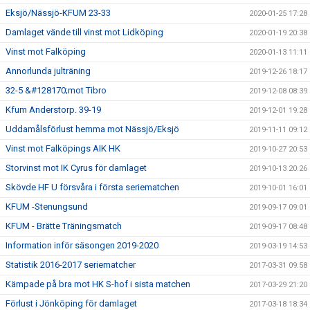
Eksjö/Nässjö-KFUM 23-33
2020-01-25 17:28
Damlaget vände till vinst mot Lidköping
2020-01-19 20:38
Vinst mot Falköping
2020-01-13 11:11
Annorlunda julträning
2019-12-26 18:17
32-5 &#128170;mot Tibro
2019-12-08 08:39
Kfum Anderstorp. 39-19
2019-12-01 19:28
Uddamålsförlust hemma mot Nässjö/Eksjö
2019-11-11 09:12
Vinst mot Falköpings AIK HK
2019-10-27 20:53
Storvinst mot IK Cyrus för damlaget
2019-10-13 20:26
Skövde HF U försvåra i första seriematchen
2019-10-01 16:01
KFUM -Stenungsund
2019-09-17 09:01
KFUM - Brätte Träningsmatch
2019-09-17 08:48
Information inför säsongen 2019-2020
2019-03-19 14:53
Statistik 2016-2017 seriematcher
2017-03-31 09:58
Kämpade på bra mot HK S-hof i sista matchen
2017-03-29 21:20
Förlust i Jönköping för damlaget
2017-03-18 18:34