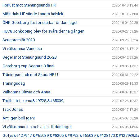
Förlust mot Stenungsunds HK
2020-10-18 19:44
Mölndals HF vände i andra halvlek
2020-10-11 21:00
ÖHK Göteborg lite för starka för damlaget
2020-10-04 20:20
HB78 Jönköping blev för svåra denna gången
2020-09-27 09:26
Seriepremiär 2020
2020-09-26 08:24
Vi välkomnar Vanessa
2020-09-16 17:12
Seger mot Stenungsund 26-23
2020-09-12 21:26
Göteborg cup Segrare B final
2020-09-06 17:37
Träningsmatch mot Skara HF U
2020-08-31 09:22
Träningsdag
2020-08-29 15:33
Välkomna Oliwia och Anna
2020-08-07 18:37
Trollhättetjejerna&#9728;&#65039;
2020-07-25 10:37
Tack Jonas
2020-05-17 17:24
Äntligen boll igen!
2020-05-07 08:20
Vi välkomnar Iris och Julia till damlaget
2020-05-05 14:56
Gofys&#127947;&#65039;&#8205;&#9792;&#65039;&#128170;&#127939;&