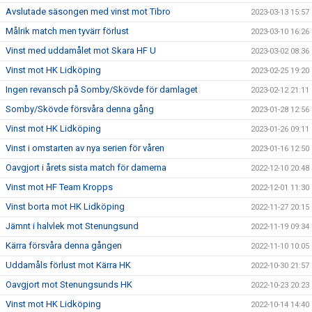
Avslutade säsongen med vinst mot Tibro
2023-03-13 15:57
Målrik match men tyvärr förlust
2023-03-10 16:26
Vinst med uddamålet mot Skara HF U
2023-03-02 08:36
Vinst mot HK Lidköping
2023-02-25 19:20
Ingen revansch på Somby/Skövde för damlaget
2023-02-12 21:11
Somby/Skövde försvåra denna gång
2023-01-28 12:56
Vinst mot HK Lidköping
2023-01-26 09:11
Vinst i omstarten av nya serien för våren
2023-01-16 12:50
Oavgjort i årets sista match för damerna
2022-12-10 20:48
Vinst mot HF Team Kropps
2022-12-01 11:30
Vinst borta mot HK Lidköping
2022-11-27 20:15
Jämnt i halvlek mot Stenungsund
2022-11-19 09:34
Kärra försvåra denna gången
2022-11-10 10:05
Uddamåls förlust mot Kärra HK
2022-10-30 21:57
Oavgjort mot Stenungsunds HK
2022-10-23 20:23
Vinst mot HK Lidköping
2022-10-14 14:40