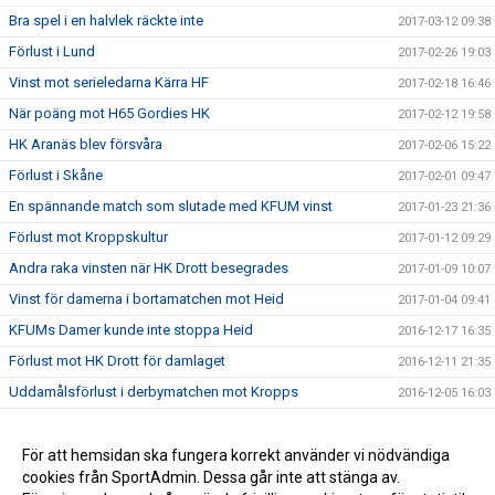
Bra spel i en halvlek räckte inte
2017-03-12 09:38
Förlust i Lund
2017-02-26 19:03
Vinst mot serieledarna Kärra HF
2017-02-18 16:46
När poäng mot H65 Gordies HK
2017-02-12 19:58
HK Aranäs blev försvåra
2017-02-06 15:22
Förlust i Skåne
2017-02-01 09:47
En spännande match som slutade med KFUM vinst
2017-01-23 21:36
Förlust mot Kroppskultur
2017-01-12 09:29
Andra raka vinsten när HK Drott besegrades
2017-01-09 10:07
Vinst för damerna i bortamatchen mot Heid
2017-01-04 09:41
KFUMs Damer kunde inte stoppa Heid
2016-12-17 16:35
Förlust mot HK Drott för damlaget
2016-12-11 21:35
Uddamålsförlust i derbymatchen mot Kropps
2016-12-05 16:03
Uddamålsförlust mot Åhus Handboll
2016-11-20 21:42
Damerna föll borta mot HK Aranäs
För att hemsidan ska fungera korrekt använder vi nödvändiga
2016-11-15 15:28
cookies från SportAdmin. Dessa går inte att stänga av.
HK Farmen försvåra för damlaget
2016-10-22 20:39