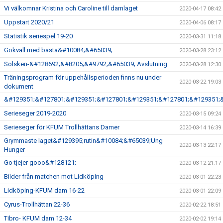
Vi välkomnar Kristina och Caroline till damlaget
2020-04-17 08:42
Uppstart 2020/21
2020-04-06 08:17
Statistik seriespel 19-20
2020-03-31 11:18
Gokväll med bästa&#10084;&#65039;
2020-03-28 23:12
Solsken-&#128692;&#8205;&#9792;&#65039; Avslutning
2020-03-28 12:30
Träningsprogram för uppehållsperioden finns nu under
2020-03-22 19:03
dokument
&#129351;&#127801;&#129351;&#127801;&#129351;&#127801;&#129351;
Serieseger 2019-2020
2020-03-15 09:24
Serieseger för KFUM Trollhättans Damer
2020-03-14 16:39
Grymmaste laget&#129395;rutin&#10084;&#65039;Ung
2020-03-13 22:17
Hunger
Go tjejer gooo&#128121;
2020-03-12 21:17
Bilder från matchen mot Lidköping
2020-03-01 22:23
Lidköping-KFUM dam 16-22
2020-03-01 22:09
Cyrus-Trollhättan 22-36
2020-02-22 18:51
Tibro- KFUM dam 12-34
2020-02-02 19:14