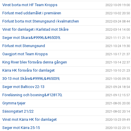
Vinst borta mot HF Team Kropps
2022-10-09 19:00
Förlust med uddamålet i premiären
2022-10-02 20:50
Förlust borta mot Stenungsund i kvalmatchen
2022-03-24 08:44
Vinst för damlaget i Karlstad mot Skåre
2022-03-14 14:00
Seger mot Skara&#9996;&#65039;
2021-11-11 21:14
Förlust mot Stenungsund
2021-10-24 19:30
Oavgjort mot Team Kropps
2021-10-17 21:37
King River blev försvåra denna gången
2021-10-14 22:37
Kärra HK försvåra för damlaget
2021-10-10 21:23
30-13 mot Skåre&#9996;&#65039;
2021-10-05 09:35
Seger mot Balticov 22-13
2021-09-24 18:54
Föreläsning och boxning&#128170;
2021-09-12 15:57
Grymma tjejer
2021-08-05 20:00
Säsongstart 21/22
2021-08-02 20:14
Vinst mot Kärra HK för damlaget
2020-10-23 09:49
Seger mot Kärra 25-15
2020-10-22 23:15