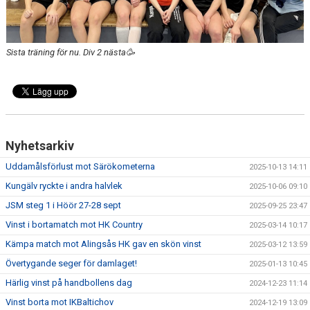
KONTAKT
MATCHER
Sista träning för nu. Div 2 nästa🥳
STATISTIK
Nyhetsarkiv
Uddamålsförlust mot Särökometerna
2025-10-13 14:11
Kungälv ryckte i andra halvlek
2025-10-06 09:10
JSM steg 1 i Höör 27-28 sept
2025-09-25 23:47
Vinst i bortamatch mot HK Country
2025-03-14 10:17
Kämpa match mot Alingsås HK gav en skön vinst
2025-03-12 13:59
Övertygande seger för damlaget!
2025-01-13 10:45
Härlig vinst på handbollens dag
2024-12-23 11:14
Vinst borta mot IKBaltichov
2024-12-19 13:09