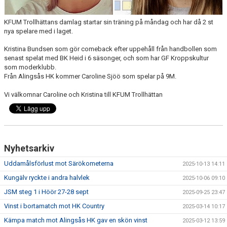
KONTAKT
KFUM Trollhättans damlag startar sin träning på måndag och har då 2 st
MATCHER
nya spelare med i laget.
Kristina Bundsen som gör comeback efter uppehåll från handbollen som
STATISTIK
senast spelat med BK Heid i 6 säsonger, och som har GF Kroppskultur
som moderklubb.
Från Alingsås HK kommer Caroline Sjöö som spelar på 9M.
Vi välkomnar Caroline och Kristina till KFUM Trollhättan
Nyhetsarkiv
Uddamålsförlust mot Särökometerna
2025-10-13 14:11
Kungälv ryckte i andra halvlek
2025-10-06 09:10
JSM steg 1 i Höör 27-28 sept
2025-09-25 23:47
Vinst i bortamatch mot HK Country
2025-03-14 10:17
Kämpa match mot Alingsås HK gav en skön vinst
2025-03-12 13:59