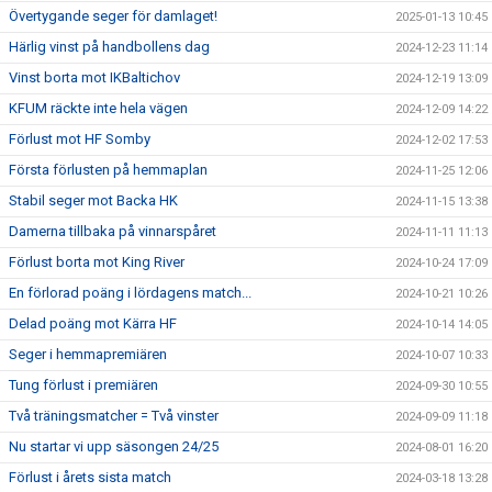
Övertygande seger för damlaget!
2025-01-13 10:45
Härlig vinst på handbollens dag
2024-12-23 11:14
Vinst borta mot IKBaltichov
2024-12-19 13:09
KFUM räckte inte hela vägen
2024-12-09 14:22
Förlust mot HF Somby
2024-12-02 17:53
Första förlusten på hemmaplan
2024-11-25 12:06
Stabil seger mot Backa HK
2024-11-15 13:38
Damerna tillbaka på vinnarspåret
2024-11-11 11:13
Förlust borta mot King River
2024-10-24 17:09
En förlorad poäng i lördagens match...
2024-10-21 10:26
Delad poäng mot Kärra HF
2024-10-14 14:05
Seger i hemmapremiären
2024-10-07 10:33
Tung förlust i premiären
2024-09-30 10:55
Två träningsmatcher = Två vinster
2024-09-09 11:18
Nu startar vi upp säsongen 24/25
2024-08-01 16:20
Förlust i årets sista match
2024-03-18 13:28