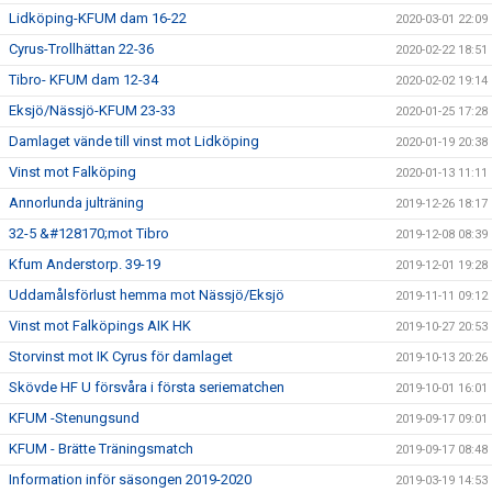
Lidköping-KFUM dam 16-22
2020-03-01 22:09
Cyrus-Trollhättan 22-36
2020-02-22 18:51
Tibro- KFUM dam 12-34
2020-02-02 19:14
Eksjö/Nässjö-KFUM 23-33
2020-01-25 17:28
Damlaget vände till vinst mot Lidköping
2020-01-19 20:38
Vinst mot Falköping
2020-01-13 11:11
Annorlunda julträning
2019-12-26 18:17
32-5 &#128170;mot Tibro
2019-12-08 08:39
Kfum Anderstorp. 39-19
2019-12-01 19:28
Uddamålsförlust hemma mot Nässjö/Eksjö
2019-11-11 09:12
Vinst mot Falköpings AIK HK
2019-10-27 20:53
Storvinst mot IK Cyrus för damlaget
2019-10-13 20:26
Skövde HF U försvåra i första seriematchen
2019-10-01 16:01
KFUM -Stenungsund
2019-09-17 09:01
KFUM - Brätte Träningsmatch
2019-09-17 08:48
Information inför säsongen 2019-2020
2019-03-19 14:53