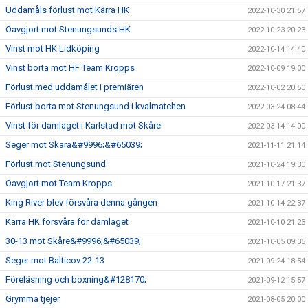
Uddamåls förlust mot Kärra HK
2022-10-30 21:57
Oavgjort mot Stenungsunds HK
2022-10-23 20:23
Vinst mot HK Lidköping
2022-10-14 14:40
Vinst borta mot HF Team Kropps
2022-10-09 19:00
Förlust med uddamålet i premiären
2022-10-02 20:50
Förlust borta mot Stenungsund i kvalmatchen
2022-03-24 08:44
Vinst för damlaget i Karlstad mot Skåre
2022-03-14 14:00
Seger mot Skara&#9996;&#65039;
2021-11-11 21:14
Förlust mot Stenungsund
2021-10-24 19:30
Oavgjort mot Team Kropps
2021-10-17 21:37
King River blev försvåra denna gången
2021-10-14 22:37
Kärra HK försvåra för damlaget
2021-10-10 21:23
30-13 mot Skåre&#9996;&#65039;
2021-10-05 09:35
Seger mot Balticov 22-13
2021-09-24 18:54
Föreläsning och boxning&#128170;
2021-09-12 15:57
Grymma tjejer
2021-08-05 20:00