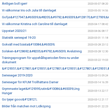
Äntligen boll igen!
2020-05-07 08:20
Vi välkomnar Iris och Julia till damlaget
2020-05-05 14:56
Gofys&#127947;&#65039;&#8205;&#9792;&#65039;&#128170;&#127939;&
Vi välkomnar Kristina och Caroline till damlaget
2020-04-17 08:42
Uppstart 2020/21
2020-04-06 08:17
Statistik seriespel 19-20
2020-03-31 11:18
Gokväll med bästa&#10084;&#65039;
2020-03-28 23:12
Solsken-&#128692;&#8205;&#9792;&#65039; Avslutning
2020-03-28 12:30
Träningsprogram för uppehållsperioden finns nu under
2020-03-22 19:03
dokument
&#129351;&#127801;&#129351;&#127801;&#129351;&#127801;&#129351;
Serieseger 2019-2020
2020-03-15 09:24
Serieseger för KFUM Trollhättans Damer
2020-03-14 16:39
Grymmaste laget&#129395;rutin&#10084;&#65039;Ung
2020-03-13 22:17
Hunger
Go tjejer gooo&#128121;
2020-03-12 21:17
Bilder från matchen mot Lidköping
2020-03-01 22:23