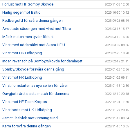
Förlust mot HF Somby Skövde
2023-11-08 12:00
Härlig seger mot Baltic
2023-10-30 10:42
Redbergslid försvåra denna gången
2023-09-21 08:49
Avslutade säsongen med vinst mot Tibro
2023-03-13 15:57
Målrik match men tyvärr förlust
2023-03-10 16:26
Vinst med uddamålet mot Skara HF U
2023-03-02 08:36
Vinst mot HK Lidköping
2023-02-25 19:20
Ingen revansch på Somby/Skövde för damlaget
2023-02-12 21:11
Somby/Skövde försvåra denna gång
2023-01-28 12:56
Vinst mot HK Lidköping
2023-01-26 09:11
Vinst i omstarten av nya serien för våren
2023-01-16 12:50
Oavgjort i årets sista match för damerna
2022-12-10 20:48
Vinst mot HF Team Kropps
2022-12-01 11:30
Vinst borta mot HK Lidköping
2022-11-27 20:15
Jämnt i halvlek mot Stenungsund
2022-11-19 09:34
Kärra försvåra denna gången
2022-11-10 10:05