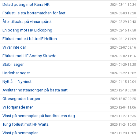
Delad poäng mot Kärra HK
2024-03-11 10:34
Förlust i sista bortamatchen för året
2024-03-03 19:20
Åter tillbaka på vinnarspåret
2024-02-29 10:43
En poäng mot HK Lidköping
2024-02-15 17:50
Förlust mot ett bättre IF Hellton
2024-02-12 17:09
Vi var inte där
2024-02-07 09:16
Förlust mot HF Somby Skövde
2024-02-02 11:16
Stabil seger
2024-01-29 16:25
Underbar seger
2024-01-22 10:02
Nytt år = Ny vinst
2024-01-15 10:04
Avslutar höstsäsongen på bästa sätt
2023-12-18 08:38
Obesegrade i borgen
2023-12-07 09:25
Vi förtjänade mer
2023-12-04 11:06
Vinst på hemmaplan på handbollens dag
2023-11-27 16:35
Tung förlust mot HP Warta
2023-11-24 10:05
Vinst på hemmaplan
2023-11-20 10:09