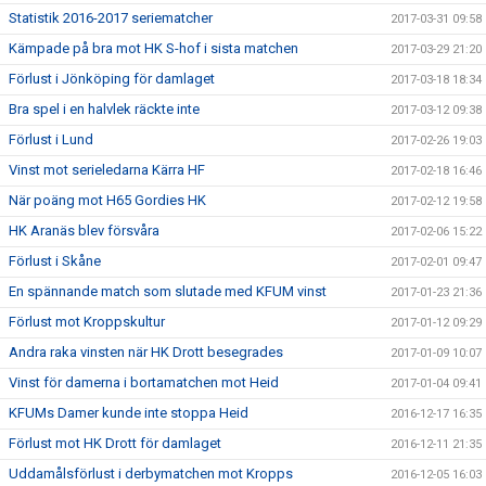
Statistik 2016-2017 seriematcher
2017-03-31 09:58
Kämpade på bra mot HK S-hof i sista matchen
2017-03-29 21:20
Förlust i Jönköping för damlaget
2017-03-18 18:34
Bra spel i en halvlek räckte inte
2017-03-12 09:38
Förlust i Lund
2017-02-26 19:03
Vinst mot serieledarna Kärra HF
2017-02-18 16:46
När poäng mot H65 Gordies HK
2017-02-12 19:58
HK Aranäs blev försvåra
2017-02-06 15:22
Förlust i Skåne
2017-02-01 09:47
En spännande match som slutade med KFUM vinst
2017-01-23 21:36
Förlust mot Kroppskultur
2017-01-12 09:29
Andra raka vinsten när HK Drott besegrades
2017-01-09 10:07
Vinst för damerna i bortamatchen mot Heid
2017-01-04 09:41
KFUMs Damer kunde inte stoppa Heid
2016-12-17 16:35
Förlust mot HK Drott för damlaget
2016-12-11 21:35
Uddamålsförlust i derbymatchen mot Kropps
2016-12-05 16:03