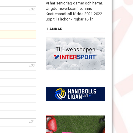
Vi har seniorlag damer och herrar.
Ungdomsverksamhet finns
v.32
Knattehandboll födda 2021-2022
upp till Flickor - Pojkar 16 år.
LÄNKAR
v.33
v.34