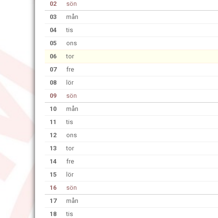
02
sön
03
mån
04
tis
05
ons
06
tor
07
fre
08
lör
09
sön
10
mån
11
tis
12
ons
13
tor
14
fre
15
lör
16
sön
17
mån
18
tis