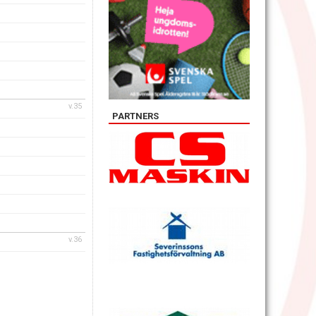
v.35
PARTNERS
v.36