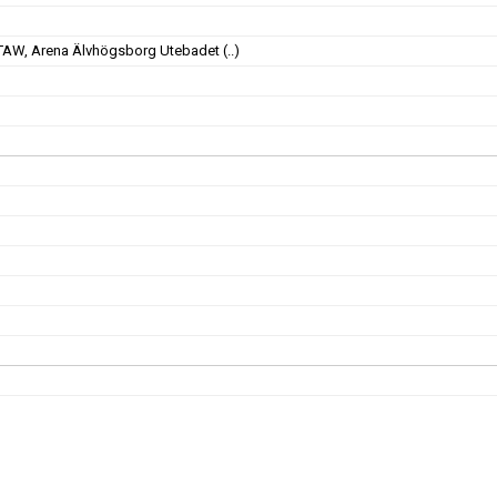
 TAW, Arena Älvhögsborg Utebadet
(..)