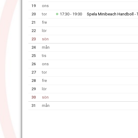
19
ons
20
tor
17:30 - 19:00
Spela Minibeach Handboll -
21
fre
22
lör
23
sön
24
mån
25
tis
26
ons
27
tor
28
fre
29
lör
30
sön
31
mån