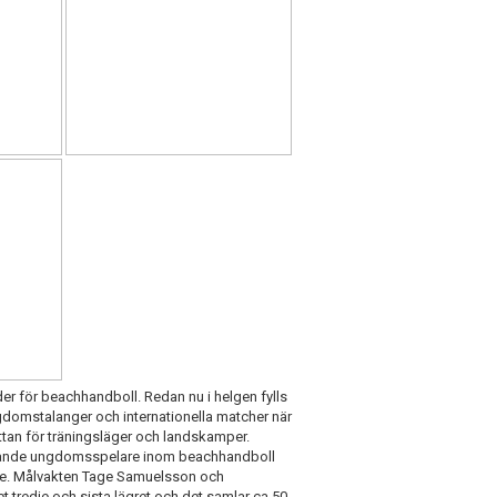
der för beachhandboll. Redan nu i helgen fylls
domstalanger och internationella matcher när
tan för träningsläger och landskamper.
lovande ungdomsspelare inom beachhandboll
are. Målvakten Tage Samuelsson och
det tredje och sista lägret och det samlar ca 50