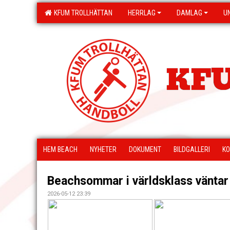
KFUM TROLLHÄTTAN
HERRLAG
DAMLAG
U
KFU
HEM BEACH
NYHETER
DOKUMENT
BILDGALLERI
KO
Beachsommar i världsklass väntar 
2026-05-12 23:39