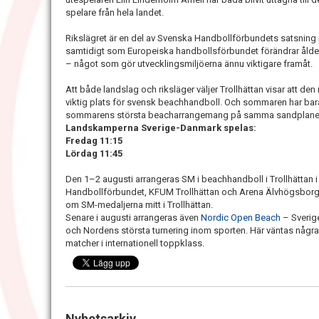
spelare från hela landet.
Rikslägret är en del av Svenska Handbollförbundets satsni
samtidigt som Europeiska handbollsförbundet förändrar ålder
– något som gör utvecklingsmiljöerna ännu viktigare framåt.
Att både landslag och riksläger väljer Trollhättan visar att d
viktig plats för svensk beachhandboll. Och sommaren har bara
sommarens största beacharrangemang på samma sandplane
Landskamperna Sverige-Danmark spelas:
Fredag 11:15
Lördag 11:45
Den 1–2 augusti arrangeras SM i beachhandboll i Trollhättan
Handbollförbundet, KFUM Trollhättan och Arena Älvhögsborg.
om SM-medaljerna mitt i Trollhättan.
Senare i augusti arrangeras även
Nordic Open Beach
– Sverig
och Nordens största turnering inom sporten. Här väntas några a
matcher i internationell toppklass.
Nyhetsarkiv