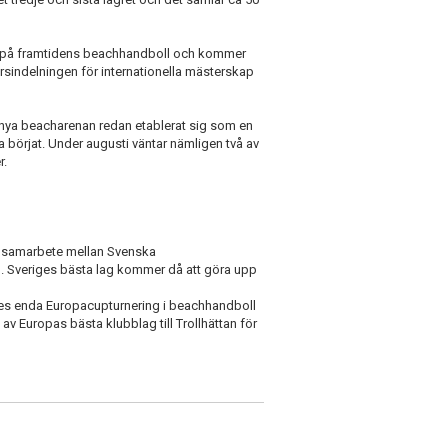
ng på framtidens beachhandboll och kommer
sindelningen för internationella mästerskap
en nya beacharenan redan etablerat sig som en
 börjat. Under augusti väntar nämligen två av
r.
 i samarbete mellan Svenska
 Sveriges bästa lag kommer då att göra upp
es enda Europacupturnering i beachhandboll
v Europas bästa klubblag till Trollhättan för