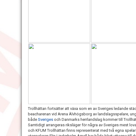
Trollhättan fortsätter att växa som en av Sveriges ledande stä
beacharenan vid Arena Älvhögsborg av landslagsspelare, ung
både
Sveriges
och Danmarks herrlandslag kommer till Trollhät
Samtidigt arrangeras riksläger för några av Sveriges mest 
och KFUM Trollhättan finns representerat med två egna spel
utespelaren Elin Linderholm Arnell har båda blivit uttagna till 