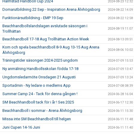
Halmstad Handboll Cup 2024
2024-08-23 12:32
Domarutbildning 22 Sep - Inspiration Arena Älvhögsborg
2024-08-22 14:09
Funktionärsutbildning - EMP 19 Sep
2024-08-22 12:58
Beachhandbollslandslagen avslutade säsongen i
2024-08-19 11:07
Trollhättan
Beachhandboll 17-18 Aug Trollhättan Action Week
2024-08-13 09:51
Kom och spela beachhandboll 8-9 Aug 13-15 Aug Arena
2024-08-06 10:02
Älvhögsborg
Träningstider säsongen 2024-2025 ungdom
2024-07-09 15:53
Ny anmälning Handbollsskolan födda 17-18
2024-07-09 13:47
Ungdomsledarmöte Onsdagen 21 Augusti
2024-07-09 13:24
Sportadmin - Ny ledare o medlems App
2024-07-08 08:39
Summer Camp 24 - Tack för denna gången !
2024-06-28 16:04
SM Beachhandboll tack för i år ! Ses 2025
2024-06-17 12:30
Beachhandboll i sommar - Arena Älvhögsborg
2024-06-11 15:30
Missa inte SM Beachhandboll till helgen
2024-06-11 11:48
Juni Cupen 14-16 Juni
2024-06-11 11:40