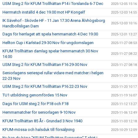
USM Steg 2 för KFUM Trollhättan P14 i Torslanda 6-7 Dec
2025-12-05 15:16
Herrmatch inställd 4 dec 19.00 mot HP Kongelf
2025-12-03 14:55
IK Sävehof - Skövde HF - 11 Jan 17.30 Arena Älvhögsborg
2025-12-03 10:16
Handbollsligan Dam
Dags för herrlaget att spela hemmamatch 4 Dec 19.00
2025-12-01 13:27
Hellton Cup i Karlstad 29-30 Nov för ungdomslagen
2025-11-27 08:53
KFUM Trollhättan damlag spelar hemmamatch 30 Nov
2025-11-27 08:22
14.00
USM Steg 2 för KFUM Trollhättan F16 29-30 Nov
2025-11-27 08:18
Seniorlagens seriespel rullar vidare med matcher i helgen
2025-11-20 10:23
22-23 Nov
USM Steg 2 för KFUM Trollhättan P16 22-23 Nov
2025-11-20 10:17
TU1 utbildning genomfördes 15 Nov
2025-11-19 16:07
Dags för USM steg 2 för P18 och F18
2025-11-12 13:27
Hemmamatcher för seniorlagen 9-10 Nov
2025-11-06 12:49
KFUM Trollhättan 85 År - Grundad 3 Nov 1940
2025-11-03 12:18
KFUM-mössa och halsduk till försäljning
2025-10-29 12:09
Nu kan du köpa "KFUM Trollhättan Supporter" T-shirt i