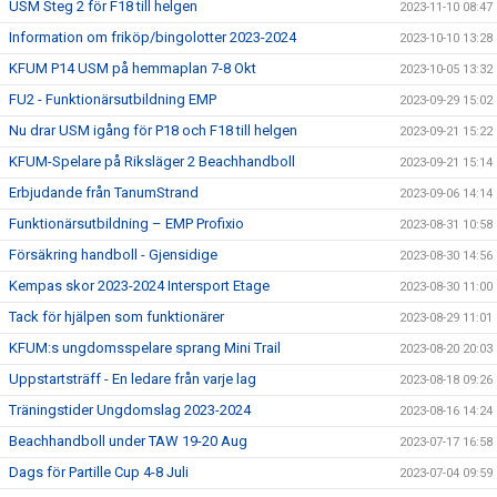
USM Steg 2 för F18 till helgen
2023-11-10 08:47
Information om friköp/bingolotter 2023-2024
2023-10-10 13:28
KFUM P14 USM på hemmaplan 7-8 Okt
2023-10-05 13:32
FU2 - Funktionärsutbildning EMP
2023-09-29 15:02
Nu drar USM igång för P18 och F18 till helgen
2023-09-21 15:22
KFUM-Spelare på Riksläger 2 Beachhandboll
2023-09-21 15:14
Erbjudande från TanumStrand
2023-09-06 14:14
Funktionärsutbildning – EMP Profixio
2023-08-31 10:58
Försäkring handboll - Gjensidige
2023-08-30 14:56
Kempas skor 2023-2024 Intersport Etage
2023-08-30 11:00
Tack för hjälpen som funktionärer
2023-08-29 11:01
KFUM:s ungdomsspelare sprang Mini Trail
2023-08-20 20:03
Uppstartsträff - En ledare från varje lag
2023-08-18 09:26
Träningstider Ungdomslag 2023-2024
2023-08-16 14:24
Beachhandboll under TAW 19-20 Aug
2023-07-17 16:58
Dags för Partille Cup 4-8 Juli
2023-07-04 09:59