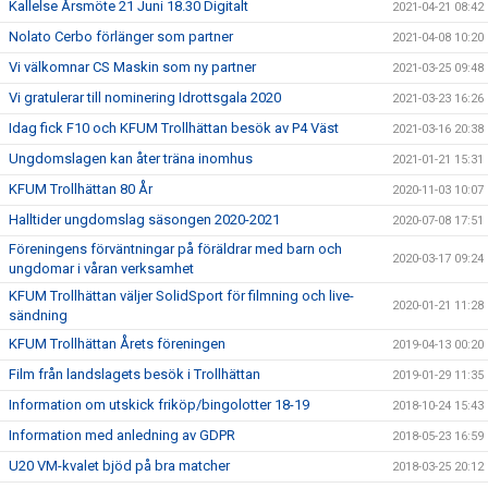
Kallelse Årsmöte 21 Juni 18.30 Digitalt
2021-04-21 08:42
Nolato Cerbo förlänger som partner
2021-04-08 10:20
Vi välkomnar CS Maskin som ny partner
2021-03-25 09:48
Vi gratulerar till nominering Idrottsgala 2020
2021-03-23 16:26
Idag fick F10 och KFUM Trollhättan besök av P4 Väst
2021-03-16 20:38
Ungdomslagen kan åter träna inomhus
2021-01-21 15:31
KFUM Trollhättan 80 År
2020-11-03 10:07
Halltider ungdomslag säsongen 2020-2021
2020-07-08 17:51
Föreningens förväntningar på föräldrar med barn och
2020-03-17 09:24
ungdomar i våran verksamhet
KFUM Trollhättan väljer SolidSport för filmning och live-
2020-01-21 11:28
sändning
KFUM Trollhättan Årets föreningen
2019-04-13 00:20
Film från landslagets besök i Trollhättan
2019-01-29 11:35
Information om utskick friköp/bingolotter 18-19
2018-10-24 15:43
Information med anledning av GDPR
2018-05-23 16:59
U20 VM-kvalet bjöd på bra matcher
2018-03-25 20:12