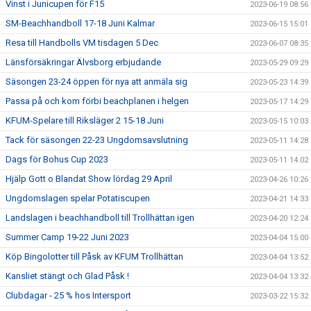
Vinst i Junicupen för F15
2023-06-19 08:56
SM-Beachhandboll 17-18 Juni Kalmar
2023-06-15 15:01
Resa till Handbolls VM tisdagen 5 Dec
2023-06-07 08:35
Länsförsäkringar Älvsborg erbjudande
2023-05-29 09:29
Säsongen 23-24 öppen för nya att anmäla sig
2023-05-23 14:39
Passa på och kom förbi beachplanen i helgen
2023-05-17 14:29
KFUM-Spelare till Riksläger 2 15-18 Juni
2023-05-15 10:03
Tack för säsongen 22-23 Ungdomsavslutning
2023-05-11 14:28
Dags för Bohus Cup 2023
2023-05-11 14:02
Hjälp Gott o Blandat Show lördag 29 April
2023-04-26 10:26
Ungdomslagen spelar Potatiscupen
2023-04-21 14:33
Landslagen i beachhandboll till Trollhättan igen
2023-04-20 12:24
Summer Camp 19-22 Juni 2023
2023-04-04 15:00
Köp Bingolotter till Påsk av KFUM Trollhättan
2023-04-04 13:52
Kansliet stängt och Glad Påsk !
2023-04-04 13:32
Clubdagar - 25 % hos Intersport
2023-03-22 15:32