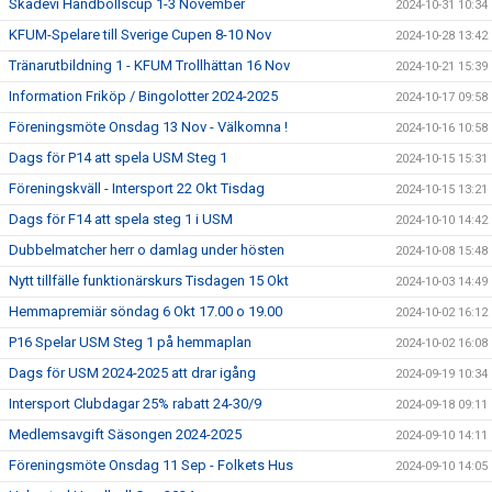
Skadevi Handbollscup 1-3 November
2024-10-31 10:34
KFUM-Spelare till Sverige Cupen 8-10 Nov
2024-10-28 13:42
Tränarutbildning 1 - KFUM Trollhättan 16 Nov
2024-10-21 15:39
Information Friköp / Bingolotter 2024-2025
2024-10-17 09:58
Föreningsmöte Onsdag 13 Nov - Välkomna !
2024-10-16 10:58
Dags för P14 att spela USM Steg 1
2024-10-15 15:31
Föreningskväll - Intersport 22 Okt Tisdag
2024-10-15 13:21
Dags för F14 att spela steg 1 i USM
2024-10-10 14:42
Dubbelmatcher herr o damlag under hösten
2024-10-08 15:48
Nytt tillfälle funktionärskurs Tisdagen 15 Okt
2024-10-03 14:49
Hemmapremiär söndag 6 Okt 17.00 o 19.00
2024-10-02 16:12
P16 Spelar USM Steg 1 på hemmaplan
2024-10-02 16:08
Dags för USM 2024-2025 att drar igång
2024-09-19 10:34
Intersport Clubdagar 25% rabatt 24-30/9
2024-09-18 09:11
Medlemsavgift Säsongen 2024-2025
2024-09-10 14:11
Föreningsmöte Onsdag 11 Sep - Folkets Hus
2024-09-10 14:05