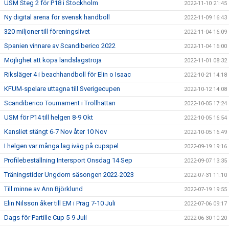
USM Steg 2 för P18 i Stockholm
2022-11-10 21:45
Ny digital arena för svensk handboll
2022-11-09 16:43
320 miljoner till föreningslivet
2022-11-04 16:09
Spanien vinnare av Scandiberico 2022
2022-11-04 16:00
Möjlighet att köpa landslagströja
2022-11-01 08:32
Riksläger 4 i beachhandboll för Elin o Isaac
2022-10-21 14:18
KFUM-spelare uttagna till Sverigecupen
2022-10-12 14:08
Scandiberico Tournament i Trollhättan
2022-10-05 17:24
USM för P14 till helgen 8-9 Okt
2022-10-05 16:54
Kansliet stängt 6-7 Nov åter 10 Nov
2022-10-05 16:49
I helgen var många lag iväg på cupspel
2022-09-19 19:16
Profilebeställning Intersport Onsdag 14 Sep
2022-09-07 13:35
Träningstider Ungdom säsongen 2022-2023
2022-07-31 11:10
Till minne av Ann Björklund
2022-07-19 19:55
Elin Nilsson åker till EM i Prag 7-10 Juli
2022-07-06 09:17
Dags för Partille Cup 5-9 Juli
2022-06-30 10:20