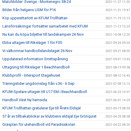
Matchbilder: Sverige - Montenegro 38-24
2021-11-27 11:05
Bilder från helgens USM för P16
2021-11-21 19:47
Köp uppesittarlott av KFUM Trollhättan
2021-11-19 15:13
Länsförsäkringar fortsätter samarbetet med KFUM
2021-11-12 15:23
Nu kan du köpa biljetter till landskampen 26 Nov
2021-10-08 12:20
Ebba uttagen till Riksläger 1 för F05
2021-09-24 09:54
Vi välkomnar handbollslandslaget 26 Nov
2021-09-21 08:05
Uppdaterad information Smittspårning
2021-09-01 13:43
Uttagning till Riksläger 1 Beachhandboll
2021-08-19 09:38
Klubbprofil - Intersport Etagehuset
2021-08-10 16:45
Träningstider ungdomslag från v.36 - 6 Sep
2021-07-08 15:15
KFUM-Spelare uttagen till U17 EM i Beachhandboll
2021-06-23 10:07
Handboll Väst Ny hemsida
2021-06-01 14:29
KFUM Trollhättan gratulerar Eje till Årets Eldsjäl
2021-05-19 08:34
57 år av tillbakablickar av klubbens eldsjäl Eje Grönquist
2021-04-29 08:38
Gräsplan för utehandboll vid Paradisskolan
2021-04-22 08:20