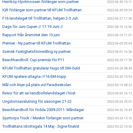
Hemköp Hjortmossen förlänger som partner
2022-06-30 10:11
IQR förlänger som partner till KFUM Trollhättan
2022-06-30 09:54
F16 landslaget till Trollhättan, helgen 2-3 Juli
2022-06-27 17:30
Dags för Juni Cupen // 17-19 Juni //
2022-06-16 16:06
Rapport från årsmötet den 13 juni
2022-06-14 11:01
Premier - Ny partner till KFUM Trollhättan
2022-06-03 09:03
Svensk Fastighetsförmedling ny partner
2022-06-01 16:36
Beachhandboll: Cup-premiär för P11
2022-05-29 17:39
KFUM Trollhättan gratulerar Hugo till SM-Guld
2022-05-24 08:49
KFUM-spelare uttagna i F16 EM-trupp
2022-05-20 10:59
Mål och linjer på plats vid Paradisskolan
2022-05-19 08:22
Resor för att se handbollslandslaget i höst
2022-05-05 16:12
Ungdomsavslutning för säsongen 21-22
2022-05-04 20:07
Beachhandboll för födda 2009-2011- Måndagar
2022-04-26 10:49
Sjuntorps Truck / Maskin förlänger som partner
2022-03-24 13:10
Trollhättans Idrottsgala 14 Maj - Signe finalist
2022-03-22 10:50