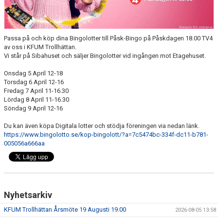
KALENDER
HEMMAMATCHER
Passa på och köp dina Bingolotter till Påsk-Bingo på Påskdagen 18.00 TV4
BILDGALLERI
av oss i KFUM Trollhättan.
Vi står på Sibahuset och säljer Bingolotter vid ingången mot Etagehuset.
MATCHER
Onsdag 5 April 12-18
Torsdag 6 April 12-16
BLI MEDLEM
Fredag 7 April 11-16.30
Lördag 8 April 11-16.30
Söndag 9 April 12-16
FÖRSÄKRING HANDBOLL
Du kan även köpa Digitala lotter och stödja föreningen via nedan länk.
TRÄNINGSTID UNGDOM 2627
https://www.bingolotto.se/kop-bingolott/?a=7c5474bc-334f-dc11-b781-
005056a666aa
VISION
SPONSORPAKET
STYRELSEN
Nyhetsarkiv
KFUM Trollhättan Årsmöte 19 Augusti 19.00
2026-08-05 13:58
MINA SIDOR