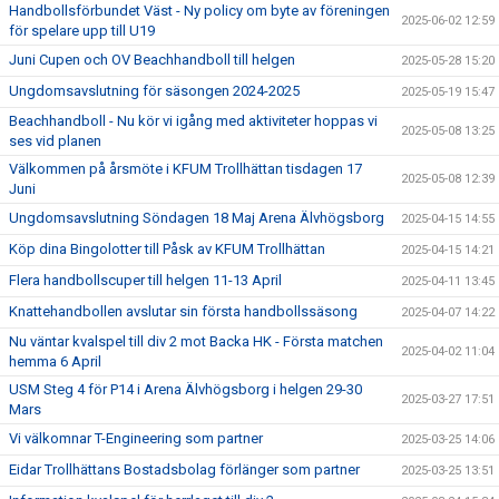
Handbollsförbundet Väst - Ny policy om byte av föreningen
2025-06-02 12:59
för spelare upp till U19
Juni Cupen och OV Beachhandboll till helgen
2025-05-28 15:20
Ungdomsavslutning för säsongen 2024-2025
2025-05-19 15:47
Beachhandboll - Nu kör vi igång med aktiviteter hoppas vi
2025-05-08 13:25
ses vid planen
Välkommen på årsmöte i KFUM Trollhättan tisdagen 17
2025-05-08 12:39
Juni
Ungdomsavslutning Söndagen 18 Maj Arena Älvhögsborg
2025-04-15 14:55
Köp dina Bingolotter till Påsk av KFUM Trollhättan
2025-04-15 14:21
Flera handbollscuper till helgen 11-13 April
2025-04-11 13:45
Knattehandbollen avslutar sin första handbollssäsong
2025-04-07 14:22
Nu väntar kvalspel till div 2 mot Backa HK - Första matchen
2025-04-02 11:04
hemma 6 April
USM Steg 4 för P14 i Arena Älvhögsborg i helgen 29-30
2025-03-27 17:51
Mars
Vi välkomnar T-Engineering som partner
2025-03-25 14:06
Eidar Trollhättans Bostadsbolag förlänger som partner
2025-03-25 13:51