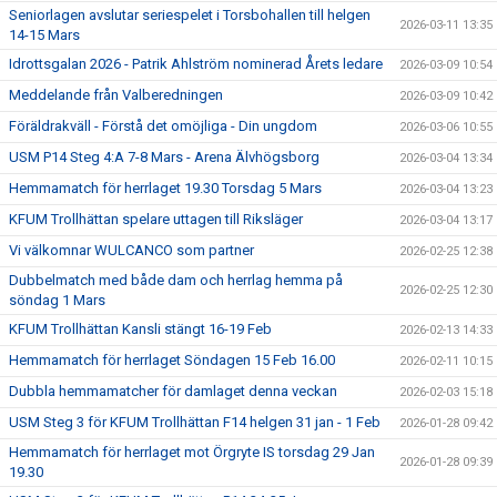
Seniorlagen avslutar seriespelet i Torsbohallen till helgen
2026-03-11 13:35
14-15 Mars
Idrottsgalan 2026 - Patrik Ahlström nominerad Årets ledare
2026-03-09 10:54
Meddelande från Valberedningen
2026-03-09 10:42
Föräldrakväll - Förstå det omöjliga - Din ungdom
2026-03-06 10:55
USM P14 Steg 4:A 7-8 Mars - Arena Älvhögsborg
2026-03-04 13:34
Hemmamatch för herrlaget 19.30 Torsdag 5 Mars
2026-03-04 13:23
KFUM Trollhättan spelare uttagen till Riksläger
2026-03-04 13:17
Vi välkomnar WULCANCO som partner
2026-02-25 12:38
Dubbelmatch med både dam och herrlag hemma på
2026-02-25 12:30
söndag 1 Mars
KFUM Trollhättan Kansli stängt 16-19 Feb
2026-02-13 14:33
Hemmamatch för herrlaget Söndagen 15 Feb 16.00
2026-02-11 10:15
Dubbla hemmamatcher för damlaget denna veckan
2026-02-03 15:18
USM Steg 3 för KFUM Trollhättan F14 helgen 31 jan - 1 Feb
2026-01-28 09:42
Hemmamatch för herrlaget mot Örgryte IS torsdag 29 Jan
2026-01-28 09:39
19.30