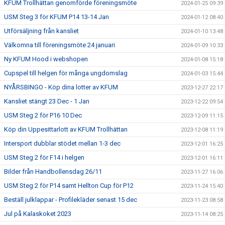
KFUM Trollhättan genomförde föreningsmöte
2024-01-25 09:39
USM Steg 3 för KFUM P14 13-14 Jan
2024-01-12 08:40
Utförsäljning från kansliet
2024-01-10 13:48
Välkomna till föreningsmöte 24 januari
2024-01-09 10:33
Ny KFUM Hood i webshopen
2024-01-08 15:18
Cupspel till helgen för många ungdomslag
2024-01-03 15:44
NYÅRSBINGO - Köp dina lotter av KFUM
2023-12-27 22:17
Kansliet stängt 23 Dec - 1 Jan
2023-12-22 09:54
USM Steg 2 för P16 10 Dec
2023-12-09 11:15
Köp din Uppesittarlott av KFUM Trollhättan
2023-12-08 11:19
Intersport dubblar stödet mellan 1-3 dec
2023-12-01 16:25
USM Steg 2 för F14 i helgen
2023-12-01 16:11
Bilder från Handbollensdag 26/11
2023-11-27 16:06
USM Steg 2 för P14 samt Hellton Cup för P12
2023-11-24 15:40
Beställ julklappar - Profilekläder senast 15 dec
2023-11-23 08:58
Jul på Kalaskoket 2023
2023-11-14 08:25