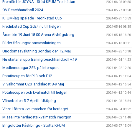
Premiär för JOYNA - Stöd KFUM Trollhättan
2024-06-05 09:55
OV Beachhandboll 2024
2024-05-27 09:28
KFUM-lag spelade Fredrikstad Cup
2024-05-21 10:53
Fredrikstad Cup 2024 nu till helgen
2024-05-16 08:35
Årsmöte 19 Juni 18.00 Arena Älvhögsborg
2024-05-15 16:20
Bilder från ungsdomsavslutningen
2024-05-13 09:11
Ungdomsavslutning Söndag den 12 Maj
2024-04-25 13:18
Nu startar vi upp träning beachhandboll v.19
2024-04-24 14:23
Medlemsdagar 25% på Intersport
2024-04-22 12:26
Potatiscupen för P13 och F12
2024-04-19 11:04
Vi välkomnar U20 landslaget 8-9 Maj
2024-04-12 16:54
Potatiscupen och kvalmatch till helgen
2024-04-12 10:44
Vänerbollen 5-7 April Lidköping
2024-04-05 15:54
Vinst i första kvalmatchen för herrlaget
2024-04-04 08:22
Missa inte herrlagets kvalmatch imorgon
2024-04-02 11:48
Bingolotter Påskbingo - Stötta KFUM
2024-03-27 15:09