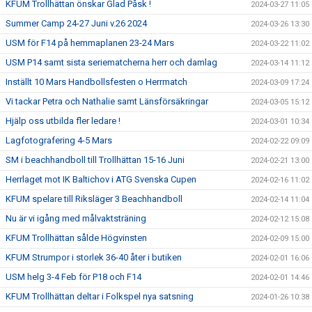
KFUM Trollhättan önskar Glad Påsk !
2024-03-27 11:05
Summer Camp 24-27 Juni v.26 2024
2024-03-26 13:30
USM för F14 på hemmaplanen 23-24 Mars
2024-03-22 11:02
USM P14 samt sista seriematcherna herr och damlag
2024-03-14 11:12
Inställt 10 Mars Handbollsfesten o Herrmatch
2024-03-09 17:24
Vi tackar Petra och Nathalie samt Länsförsäkringar
2024-03-05 15:12
Hjälp oss utbilda fler ledare !
2024-03-01 10:34
Lagfotografering 4-5 Mars
2024-02-22 09:09
SM i beachhandboll till Trollhättan 15-16 Juni
2024-02-21 13:00
Herrlaget mot IK Baltichov i ATG Svenska Cupen
2024-02-16 11:02
KFUM spelare till Riksläger 3 Beachhandboll
2024-02-14 11:04
Nu är vi igång med målvaktsträning
2024-02-12 15:08
KFUM Trollhättan sålde Högvinsten
2024-02-09 15:00
KFUM Strumpor i storlek 36-40 åter i butiken
2024-02-01 16:06
USM helg 3-4 Feb för P18 och F14
2024-02-01 14:46
KFUM Trollhättan deltar i Folkspel nya satsning
2024-01-26 10:38