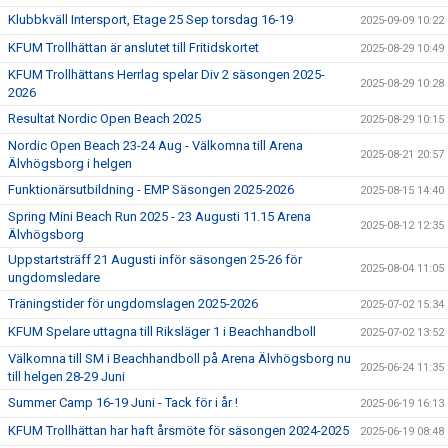
Klubbkväll Intersport, Etage 25 Sep torsdag 16-19
2025-09-09 10:22
KFUM Trollhättan är anslutet till Fritidskortet
2025-08-29 10:49
KFUM Trollhättans Herrlag spelar Div 2 säsongen 2025-
2025-08-29 10:28
2026
Resultat Nordic Open Beach 2025
2025-08-29 10:15
Nordic Open Beach 23-24 Aug - Välkomna till Arena
2025-08-21 20:57
Älvhögsborg i helgen
Funktionärsutbildning - EMP Säsongen 2025-2026
2025-08-15 14:40
Spring Mini Beach Run 2025 - 23 Augusti 11.15 Arena
2025-08-12 12:35
Älvhögsborg
Uppstartsträff 21 Augusti inför säsongen 25-26 för
2025-08-04 11:05
ungdomsledare
Träningstider för ungdomslagen 2025-2026
2025-07-02 15:34
KFUM Spelare uttagna till Riksläger 1 i Beachhandboll
2025-07-02 13:52
Välkomna till SM i Beachhandboll på Arena Älvhögsborg nu
2025-06-24 11:35
till helgen 28-29 Juni
Summer Camp 16-19 Juni - Tack för i år !
2025-06-19 16:13
KFUM Trollhättan har haft årsmöte för säsongen 2024-2025
2025-06-19 08:48