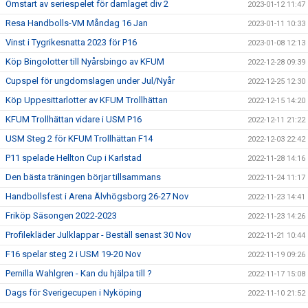
Omstart av seriespelet för damlaget div 2
2023-01-12 11:47
Resa Handbolls-VM Måndag 16 Jan
2023-01-11 10:33
Vinst i Tygrikesnatta 2023 för P16
2023-01-08 12:13
Köp Bingolotter till Nyårsbingo av KFUM
2022-12-28 09:39
Cupspel för ungdomslagen under Jul/Nyår
2022-12-25 12:30
Köp Uppesittarlotter av KFUM Trollhättan
2022-12-15 14:20
KFUM Trollhättan vidare i USM P16
2022-12-11 21:22
USM Steg 2 för KFUM Trollhättan F14
2022-12-03 22:42
P11 spelade Hellton Cup i Karlstad
2022-11-28 14:16
Den bästa träningen börjar tillsammans
2022-11-24 11:17
Handbollsfest i Arena Älvhögsborg 26-27 Nov
2022-11-23 14:41
Friköp Säsongen 2022-2023
2022-11-23 14:26
Profilekläder Julklappar - Beställ senast 30 Nov
2022-11-21 10:44
F16 spelar steg 2 i USM 19-20 Nov
2022-11-19 09:26
Pernilla Wahlgren - Kan du hjälpa till ?
2022-11-17 15:08
Dags för Sverigecupen i Nyköping
2022-11-10 21:52