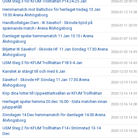
USM Steg 3 för KFUM Trollhättan P14 24-25 Jan
2026-01-23 09:14
Hemmamatch mot Baltichov för herrlaget tisdag 13 Jan
2026-01-12 15:28
19.30 Arena Älvhögsborg
Handbollsligan Dam - IK Sävehof - Skövde bjöd på
2026-01-11 20:59
spännande match i Arena Älvhögsborg
Damlaget spelar hemmamatch 11 Jan 15.15 i Arena
2026-01-07 14:09
Älvhögsborg
Biljetter IK Sävehof - Skövde HF 11 Jan Söndag 17.30 Arena
2026-01-02 14:49
Älvhögsborg
USM Steg 3 för KFUM Trollhättan F18 3-4 Jan
2026-01-02 14:43
Kansliet är stängt till och med 6 Jan
2025-12-23 10:35
Sävehof - Skövde HF Söndag 11 Jan 17.30 Arena
2025-12-19 13:49
Älvhögsborg
Köp dina lotter till Uppesittarkvällen av KFUM Trollhättan
2025-12-16 14:33
Herrlaget spelar hemma 20 dec 16.00 - Sista matchen innan
2025-12-16 14:28
juluppehåll
Söndagen 14 Dec hemmamatch för damlaget 14.00 Arena
2025-12-10 14:34
Älvhögsborg
USM Steg 2 för KFUM Trollhättan F14 i Strömstad 13-14
2025-12-10 14:06
Dec