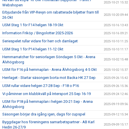
2025-10-21 15:32
Webshopen
Erbjudande från VIP-Revyn om rabatterade biljetter fram till
2025-10-20 09:44
26 Okt
USM Steg 1 för F14 helgen 18-19 Okt
2025-10-16 13:43
Information Friköp / Bingolotter 2025-2026
2025-10-16 09:21
Seriespelet rullar vidare för herr och damlaget
2025-10-10 11:25
USM Steg 1 för P14 helgen 11-12 Okt
2025-10-10 11:17
Hemmamatcher för seniorlagen Söndagen 5 Okt - Arena
2025-10-02 15:48
Älvhögsborg
USM för F16 på hemmaplan - Arena Älvhögsborg 4-5 Okt
2025-10-02 15:37
Herrlaget - Startar säsongen borta mot Backa HK 27 Sep
2025-09-26 15:42
USM rullar vidare helgen 27-28 Sep - F18 o P16
2025-09-26 15:36
Vi påminner om klubbkväll på Intersport 25 Sep 16-19
2025-09-24 12:46
USM för P18 på hemmaplan i helgen 20-21 Sep - Arena
2025-09-19 09:56
Älvhögsborg
Säsongen börjar dra igång igen, dags för cupspel
2025-09-12 15:34
Byggdagar hos föreningens samarbetspartner - AB Karl
2025-09-09 15:17
Hedin 26-27/9