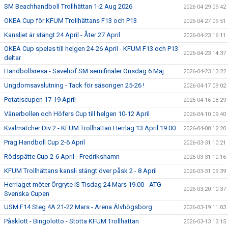
SM Beachhandboll Trollhättan 1-2 Aug 2026
2026-04-29 09:42
OKEA Cup för KFUM Trollhättans F13 och P13
2026-04-27 09:51
Kansliet är stängt 24 April - Åter 27 April
2026-04-23 16:11
OKEA Cup spelas till helgen 24-26 April - KFUM F13 och P13
2026-04-23 14:37
deltar
Handbollsresa - Sävehof SM semifinaler Onsdag 6 Maj
2026-04-23 13:22
Ungdomsavslutning - Tack för säsongen 25-26 !
2026-04-17 09:02
Potatiscupen 17-19 April
2026-04-16 08:29
Vänerbollen och Höfers Cup till helgen 10-12 April
2026-04-10 09:40
Kvalmatcher Div 2 - KFUM Trollhättan Herrlag 13 April 19.00
2026-04-08 12:20
Prag Handboll Cup 2-6 April
2026-03-31 10:21
Rödspätte Cup 2-6 April - Fredrikshamn
2026-03-31 10:16
KFUM Trollhättans kansli stängt över påsk 2 - 8 April
2026-03-31 09:39
Herrlaget möter Örgryte IS Tisdag 24 Mars 19.00 - ATG
2026-03-20 10:37
Svenska Cupen
USM F14 Steg 4A 21-22 Mars - Arena Älvhögsborg
2026-03-19 11:03
Påsklott - Bingolotto - Stötta KFUM Trollhättan
2026-03-13 13:15