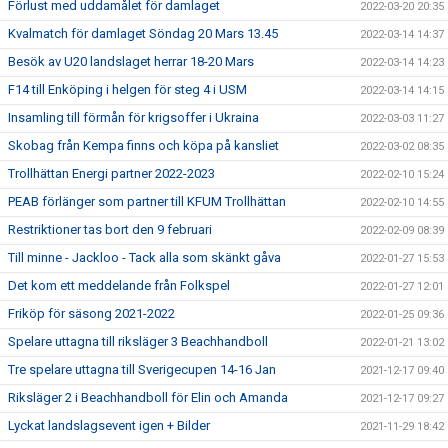
Förlust med uddamålet för damlaget
2022-03-20 20:35
Kvalmatch för damlaget Söndag 20 Mars 13.45
2022-03-14 14:37
Besök av U20 landslaget herrar 18-20 Mars
2022-03-14 14:23
F14 till Enköping i helgen för steg 4 i USM
2022-03-14 14:15
Insamling till förmån för krigsoffer i Ukraina
2022-03-03 11:27
Skobag från Kempa finns och köpa på kansliet
2022-03-02 08:35
Trollhättan Energi partner 2022-2023
2022-02-10 15:24
PEAB förlänger som partner till KFUM Trollhättan
2022-02-10 14:55
Restriktioner tas bort den 9 februari
2022-02-09 08:39
Till minne - Jackloo - Tack alla som skänkt gåva
2022-01-27 15:53
Det kom ett meddelande från Folkspel
2022-01-27 12:01
Friköp för säsong 2021-2022
2022-01-25 09:36
Spelare uttagna till riksläger 3 Beachhandboll
2022-01-21 13:02
Tre spelare uttagna till Sverigecupen 14-16 Jan
2021-12-17 09:40
Riksläger 2 i Beachhandboll för Elin och Amanda
2021-12-17 09:27
Lyckat landslagsevent igen + Bilder
2021-11-29 18:42