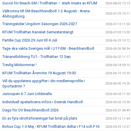
Succé för Beach-SM i Trollhättan – stark insats av KFUM
2026-08-03 13:13
Välkomna till SM Beachhandboll 1-2 Augusti - Arena
2026-07-29 10:11
Älvhögsborg
Träningstider Ungdom Säsongen 2026-2027
2026-07-13 11:50
KFUM Trollhättan Kansliet Semesterstängt
2026-07-03 13:05
Partille Cup 2026 29 Juni till 4 Juli
2026-06-29 10:12
Tage ska vakta Sveriges mål i U17-EM - Beachhandboll
2026-06-26 08:34
Tränarutbildning TU1 - Trollhättan 12 Sep
2026-06-22 11:17
Trevlig Midsommar !
2026-06-18 09:10
KFUM Trollhättan Årsmöte 19 Augusti 19.00
2026-06-10 10:33
Vill du uppdatera uppgifter i din medlemsprofile i
2026-06-05 14:26
Sportadmin ?
Junicupen 6-7 Juni Uddevalla
2026-06-03 11:33
Individuell spelarlicens införs i Svensk Handboll
2026-06-02 10:30
Dags för OV Beachhandboll 2026
2026-05-21 08:49
En av fyra idrottsföreningar har brist på plats
2026-05-12 11:44
Bohus Cup 1-3 Maj - KFUM Trollhättan deltar i F14 och F16
2026-04-29 12:57