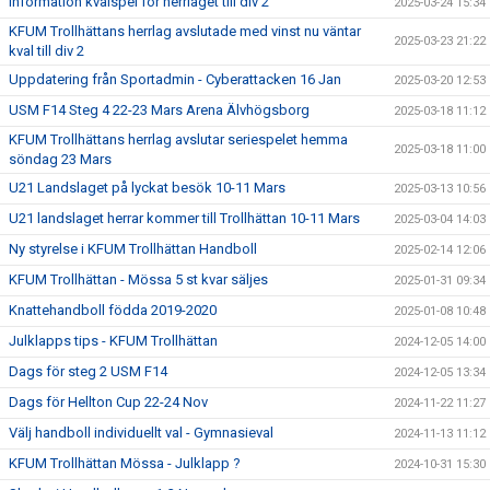
Information kvalspel för herrlaget till div 2
2025-03-24 15:34
KFUM Trollhättans herrlag avslutade med vinst nu väntar
2025-03-23 21:22
kval till div 2
Uppdatering från Sportadmin - Cyberattacken 16 Jan
2025-03-20 12:53
USM F14 Steg 4 22-23 Mars Arena Älvhögsborg
2025-03-18 11:12
KFUM Trollhättans herrlag avslutar seriespelet hemma
2025-03-18 11:00
söndag 23 Mars
U21 Landslaget på lyckat besök 10-11 Mars
2025-03-13 10:56
U21 landslaget herrar kommer till Trollhättan 10-11 Mars
2025-03-04 14:03
Ny styrelse i KFUM Trollhättan Handboll
2025-02-14 12:06
KFUM Trollhättan - Mössa 5 st kvar säljes
2025-01-31 09:34
Knattehandboll födda 2019-2020
2025-01-08 10:48
Julklapps tips - KFUM Trollhättan
2024-12-05 14:00
Dags för steg 2 USM F14
2024-12-05 13:34
Dags för Hellton Cup 22-24 Nov
2024-11-22 11:27
Välj handboll individuellt val - Gymnasieval
2024-11-13 11:12
KFUM Trollhättan Mössa - Julklapp ?
2024-10-31 15:30