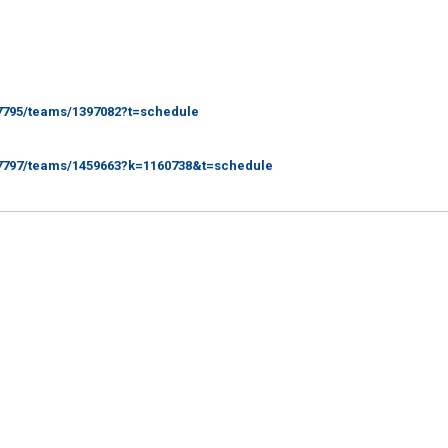
17795/teams/1397082?t=schedule
17797/teams/1459663?k=1160738&t=schedule