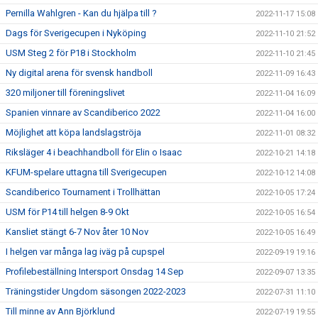
Pernilla Wahlgren - Kan du hjälpa till ?
2022-11-17 15:08
Dags för Sverigecupen i Nyköping
2022-11-10 21:52
USM Steg 2 för P18 i Stockholm
2022-11-10 21:45
Ny digital arena för svensk handboll
2022-11-09 16:43
320 miljoner till föreningslivet
2022-11-04 16:09
Spanien vinnare av Scandiberico 2022
2022-11-04 16:00
Möjlighet att köpa landslagströja
2022-11-01 08:32
Riksläger 4 i beachhandboll för Elin o Isaac
2022-10-21 14:18
KFUM-spelare uttagna till Sverigecupen
2022-10-12 14:08
Scandiberico Tournament i Trollhättan
2022-10-05 17:24
USM för P14 till helgen 8-9 Okt
2022-10-05 16:54
Kansliet stängt 6-7 Nov åter 10 Nov
2022-10-05 16:49
I helgen var många lag iväg på cupspel
2022-09-19 19:16
Profilebeställning Intersport Onsdag 14 Sep
2022-09-07 13:35
Träningstider Ungdom säsongen 2022-2023
2022-07-31 11:10
Till minne av Ann Björklund
2022-07-19 19:55