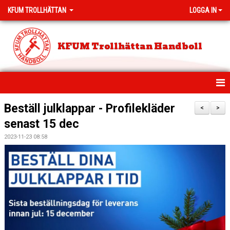
KFUM TROLLHÄTTAN
LOGGA IN
KFUM Trollhättan Handboll
HEM
Beställ julklappar - Profilekläder
<
>
senast 15 dec
NYHETER
2023-11-23 08:58
MEDLEMSAVGIFTER
PROVA PÅ HANDBOLL
KLUBBSHOP
KLASSHANDBOLL