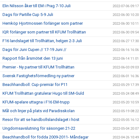
Elin Nilsson åker till EM i Prag 7-10 Juli
2022-07-06 09:17
Dags för Partille Cup 5-9 Juli
2022-06-30 10:20
Hemköp Hjortmossen förlänger som partner
2022-06-30 10:11
IQR förlänger som partner till KFUM Trollhättan
2022-06-30 09:54
F16 landslaget till Trollhättan, helgen 2-3 Juli
2022-06-27 17:30
Dags för Juni Cupen // 17-19 Juni //
2022-06-16 16:06
Rapport från årsmötet den 13 juni
2022-06-14 11:01
Premier - Ny partner till KFUM Trollhättan
2022-06-03 09:03
Svensk Fastighetsförmedling ny partner
2022-06-01 16:36
Beachhandboll: Cup-premiär för P11
2022-05-29 17:39
KFUM Trollhättan gratulerar Hugo till SM-Guld
2022-05-24 08:49
KFUM-spelare uttagna i F16 EM-trupp
2022-05-20 10:59
Mål och linjer på plats vid Paradisskolan
2022-05-19 08:22
Resor för att se handbollslandslaget i höst
2022-05-05 16:12
Ungdomsavslutning för säsongen 21-22
2022-05-04 20:07
Beachhandboll för födda 2009-2011- Måndagar
2022-04-26 10:49