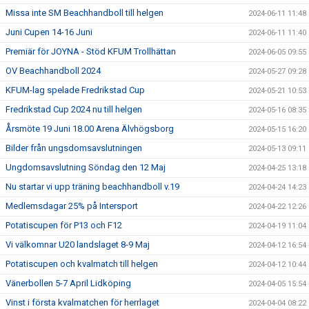
Missa inte SM Beachhandboll till helgen
2024-06-11 11:48
Juni Cupen 14-16 Juni
2024-06-11 11:40
Premiär för JOYNA - Stöd KFUM Trollhättan
2024-06-05 09:55
OV Beachhandboll 2024
2024-05-27 09:28
KFUM-lag spelade Fredrikstad Cup
2024-05-21 10:53
Fredrikstad Cup 2024 nu till helgen
2024-05-16 08:35
Årsmöte 19 Juni 18.00 Arena Älvhögsborg
2024-05-15 16:20
Bilder från ungsdomsavslutningen
2024-05-13 09:11
Ungdomsavslutning Söndag den 12 Maj
2024-04-25 13:18
Nu startar vi upp träning beachhandboll v.19
2024-04-24 14:23
Medlemsdagar 25% på Intersport
2024-04-22 12:26
Potatiscupen för P13 och F12
2024-04-19 11:04
Vi välkomnar U20 landslaget 8-9 Maj
2024-04-12 16:54
Potatiscupen och kvalmatch till helgen
2024-04-12 10:44
Vänerbollen 5-7 April Lidköping
2024-04-05 15:54
Vinst i första kvalmatchen för herrlaget
2024-04-04 08:22