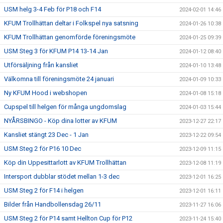
USM helg 3-4 Feb för P18 och F14
2024-02-01 14:46
KFUM Trollhättan deltar i Folkspel nya satsning
2024-01-26 10:38
KFUM Trollhättan genomförde föreningsmöte
2024-01-25 09:39
USM Steg 3 för KFUM P14 13-14 Jan
2024-01-12 08:40
Utförsäljning från kansliet
2024-01-10 13:48
Välkomna till föreningsmöte 24 januari
2024-01-09 10:33
Ny KFUM Hood i webshopen
2024-01-08 15:18
Cupspel till helgen för många ungdomslag
2024-01-03 15:44
NYÅRSBINGO - Köp dina lotter av KFUM
2023-12-27 22:17
Kansliet stängt 23 Dec - 1 Jan
2023-12-22 09:54
USM Steg 2 för P16 10 Dec
2023-12-09 11:15
Köp din Uppesittarlott av KFUM Trollhättan
2023-12-08 11:19
Intersport dubblar stödet mellan 1-3 dec
2023-12-01 16:25
USM Steg 2 för F14 i helgen
2023-12-01 16:11
Bilder från Handbollensdag 26/11
2023-11-27 16:06
USM Steg 2 för P14 samt Hellton Cup för P12
2023-11-24 15:40