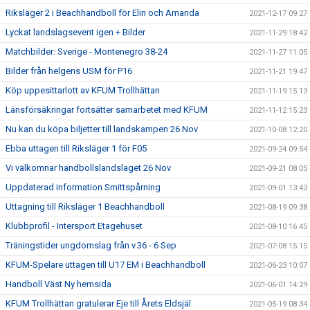
Riksläger 2 i Beachhandboll för Elin och Amanda
2021-12-17 09:27
Lyckat landslagsevent igen + Bilder
2021-11-29 18:42
Matchbilder: Sverige - Montenegro 38-24
2021-11-27 11:05
Bilder från helgens USM för P16
2021-11-21 19:47
Köp uppesittarlott av KFUM Trollhättan
2021-11-19 15:13
Länsförsäkringar fortsätter samarbetet med KFUM
2021-11-12 15:23
Nu kan du köpa biljetter till landskampen 26 Nov
2021-10-08 12:20
Ebba uttagen till Riksläger 1 för F05
2021-09-24 09:54
Vi välkomnar handbollslandslaget 26 Nov
2021-09-21 08:05
Uppdaterad information Smittspårning
2021-09-01 13:43
Uttagning till Riksläger 1 Beachhandboll
2021-08-19 09:38
Klubbprofil - Intersport Etagehuset
2021-08-10 16:45
Träningstider ungdomslag från v.36 - 6 Sep
2021-07-08 15:15
KFUM-Spelare uttagen till U17 EM i Beachhandboll
2021-06-23 10:07
Handboll Väst Ny hemsida
2021-06-01 14:29
KFUM Trollhättan gratulerar Eje till Årets Eldsjäl
2021-05-19 08:34