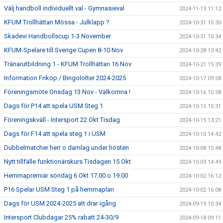
Välj handboll individuellt val - Gymnasieval
2024-11-13 11:12
KFUM Trollhättan Mössa - Julklapp ?
2024-10-31 15:30
Skadevi Handbollscup 1-3 November
2024-10-31 10:34
KFUM-Spelare till Sverige Cupen 8-10 Nov
2024-10-28 13:42
Tränarutbildning 1 - KFUM Trollhättan 16 Nov
2024-10-21 15:39
Information Friköp / Bingolotter 2024-2025
2024-10-17 09:58
Föreningsmöte Onsdag 13 Nov - Välkomna !
2024-10-16 10:58
Dags för P14 att spela USM Steg 1
2024-10-15 15:31
Föreningskväll - Intersport 22 Okt Tisdag
2024-10-15 13:21
Dags för F14 att spela steg 1 i USM
2024-10-10 14:42
Dubbelmatcher herr o damlag under hösten
2024-10-08 15:48
Nytt tillfälle funktionärskurs Tisdagen 15 Okt
2024-10-03 14:49
Hemmapremiär söndag 6 Okt 17.00 o 19.00
2024-10-02 16:12
P16 Spelar USM Steg 1 på hemmaplan
2024-10-02 16:08
Dags för USM 2024-2025 att drar igång
2024-09-19 10:34
Intersport Clubdagar 25% rabatt 24-30/9
2024-09-18 09:11