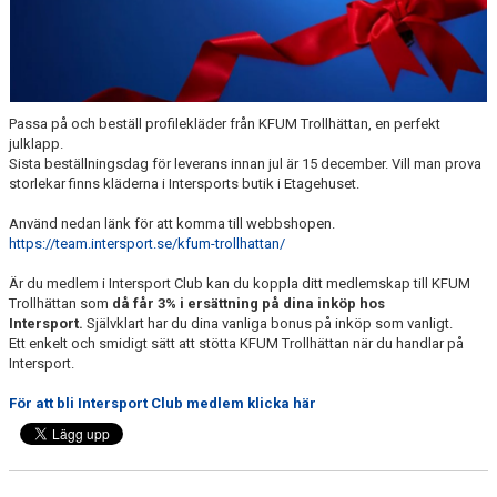
KALENDER
HEMMAMATCHER
BILDGALLERI
Passa på och beställ profilekläder från KFUM Trollhättan, en perfekt
julklapp.
MATCHER
Sista beställningsdag för leverans innan jul är 15 december. Vill man prova
storlekar finns kläderna i Intersports butik i Etagehuset.
BLI MEDLEM
Använd nedan länk för att komma till webbshopen.
https://team.intersport.se/kfum-trollhattan/
FÖRSÄKRING HANDBOLL
Är du medlem i Intersport Club kan du koppla ditt medlemskap till KFUM
TRÄNINGSTID UNGDOM 2627
Trollhättan som
då får 3% i ersättning på dina inköp hos
Intersport.
Självklart har du dina vanliga bonus på inköp som vanligt.
Ett enkelt och smidigt sätt att stötta KFUM Trollhättan när du handlar på
VISION
Intersport.
SPONSORPAKET
För att bli Intersport Club medlem klicka här
STYRELSEN
MINA SIDOR