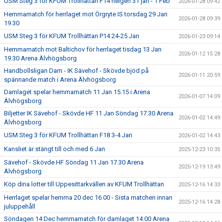
USM Steg 3 för KFUM Trollhättan F14 helgen 31 jan - 1 Feb
2026-01-28 09:42
Hemmamatch för herrlaget mot Örgryte IS torsdag 29 Jan
2026-01-28 09:39
19.30
USM Steg 3 för KFUM Trollhättan P14 24-25 Jan
2026-01-23 09:14
Hemmamatch mot Baltichov för herrlaget tisdag 13 Jan
2026-01-12 15:28
19.30 Arena Älvhögsborg
Handbollsligan Dam - IK Sävehof - Skövde bjöd på
2026-01-11 20:59
spännande match i Arena Älvhögsborg
Damlaget spelar hemmamatch 11 Jan 15.15 i Arena
2026-01-07 14:09
Älvhögsborg
Biljetter IK Sävehof - Skövde HF 11 Jan Söndag 17.30 Arena
2026-01-02 14:49
Älvhögsborg
USM Steg 3 för KFUM Trollhättan F18 3-4 Jan
2026-01-02 14:43
Kansliet är stängt till och med 6 Jan
2025-12-23 10:35
Sävehof - Skövde HF Söndag 11 Jan 17.30 Arena
2025-12-19 13:49
Älvhögsborg
Köp dina lotter till Uppesittarkvällen av KFUM Trollhättan
2025-12-16 14:33
Herrlaget spelar hemma 20 dec 16.00 - Sista matchen innan
2025-12-16 14:28
juluppehåll
Söndagen 14 Dec hemmamatch för damlaget 14.00 Arena