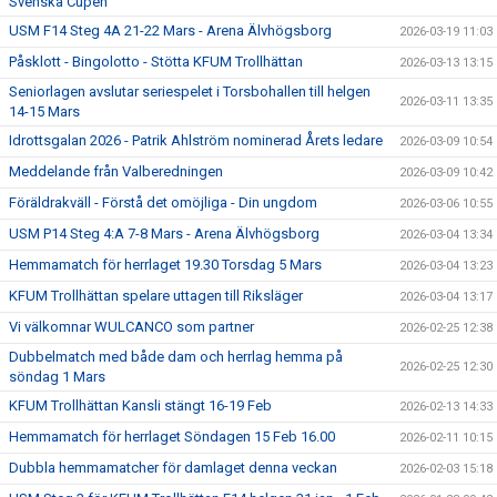
Svenska Cupen
USM F14 Steg 4A 21-22 Mars - Arena Älvhögsborg
2026-03-19 11:03
Påsklott - Bingolotto - Stötta KFUM Trollhättan
2026-03-13 13:15
Seniorlagen avslutar seriespelet i Torsbohallen till helgen
2026-03-11 13:35
14-15 Mars
Idrottsgalan 2026 - Patrik Ahlström nominerad Årets ledare
2026-03-09 10:54
Meddelande från Valberedningen
2026-03-09 10:42
Föräldrakväll - Förstå det omöjliga - Din ungdom
2026-03-06 10:55
USM P14 Steg 4:A 7-8 Mars - Arena Älvhögsborg
2026-03-04 13:34
Hemmamatch för herrlaget 19.30 Torsdag 5 Mars
2026-03-04 13:23
KFUM Trollhättan spelare uttagen till Riksläger
2026-03-04 13:17
Vi välkomnar WULCANCO som partner
2026-02-25 12:38
Dubbelmatch med både dam och herrlag hemma på
2026-02-25 12:30
söndag 1 Mars
KFUM Trollhättan Kansli stängt 16-19 Feb
2026-02-13 14:33
Hemmamatch för herrlaget Söndagen 15 Feb 16.00
2026-02-11 10:15
Dubbla hemmamatcher för damlaget denna veckan
2026-02-03 15:18