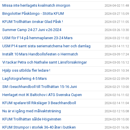
Missa inte herrlagets kvalmatch imorgon
2024-04-02 11:48
Bingolotter Påskbingo - Stötta KFUM
2024-03-27 15:09
KFUM Trollhättan önskar Glad Påsk !
2024-03-27 11:05
Summer Camp 24-27 Juni v.26 2024
2024-03-26 13:30
USM för F14 på hemmaplanen 23-24 Mars
2024-03-22 11:02
USM P14 samt sista seriematcherna herr och damlag
2024-03-14 11:12
Inställt 10 Mars Handbollsfesten o Herrmatch
2024-03-09 17:24
Vi tackar Petra och Nathalie samt Länsförsäkringar
2024-03-05 15:12
Hjälp oss utbilda fler ledare !
2024-03-01 10:34
Lagfotografering 4-5 Mars
2024-02-22 09:09
SM i beachhandboll till Trollhättan 15-16 Juni
2024-02-21 13:00
Herrlaget mot IK Baltichov i ATG Svenska Cupen
2024-02-16 11:02
KFUM spelare till Riksläger 3 Beachhandboll
2024-02-14 11:04
Nu är vi igång med målvaktsträning
2024-02-12 15:08
KFUM Trollhättan sålde Högvinsten
2024-02-09 15:00
KFUM Strumpor i storlek 36-40 åter i butiken
2024-02-01 16:06