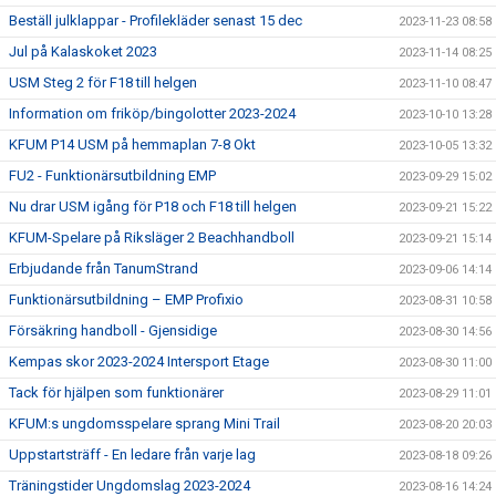
Beställ julklappar - Profilekläder senast 15 dec
2023-11-23 08:58
Jul på Kalaskoket 2023
2023-11-14 08:25
USM Steg 2 för F18 till helgen
2023-11-10 08:47
Information om friköp/bingolotter 2023-2024
2023-10-10 13:28
KFUM P14 USM på hemmaplan 7-8 Okt
2023-10-05 13:32
FU2 - Funktionärsutbildning EMP
2023-09-29 15:02
Nu drar USM igång för P18 och F18 till helgen
2023-09-21 15:22
KFUM-Spelare på Riksläger 2 Beachhandboll
2023-09-21 15:14
Erbjudande från TanumStrand
2023-09-06 14:14
Funktionärsutbildning – EMP Profixio
2023-08-31 10:58
Försäkring handboll - Gjensidige
2023-08-30 14:56
Kempas skor 2023-2024 Intersport Etage
2023-08-30 11:00
Tack för hjälpen som funktionärer
2023-08-29 11:01
KFUM:s ungdomsspelare sprang Mini Trail
2023-08-20 20:03
Uppstartsträff - En ledare från varje lag
2023-08-18 09:26
Träningstider Ungdomslag 2023-2024
2023-08-16 14:24