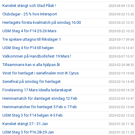
Kansliet stängt och Glad Påsk !
2023-04-04 13:32
Clubdagar - 25 % hos Intersport
2023-03-22 15:32
Herrlagets första kvalmatch på söndag 16.00
2023-03-22 10:31
USM Steg 4 för F14 25-26 Mars
2023-03-22 10:25
Tre spelare uttagna till Riksläger 1
2023-03-17 09:04
USM Steg 4 för P14 till helgen
2023-03-14 14:47
Välkommen på Handbollsfest 19 Mars !
2023-03-07 15:57
Tillsammans kan vi alla hjälpas åt
2023-02-24 08:32
Vinst för herrlaget i seriefinalen mot IK Cyrus
2023-02-19 19:04
Seriefinal på söndag för herrlaget
2023-02-16 14:49
Föreläsning 17 Mars Ideella ledarskapet
2023-02-09 14:29
Hemmamatch för damlaget söndag 12 Feb
2023-02-09 10:47
Hemmamatcher för herrlaget 5 Feb o 7 Feb
2023-02-02 13:04
USM Steg 3 för F14 helgen 4-5 Feb
2023-02-02 12:53
Kansliet stängt 27 - 31 Jan
2023-01-25 11:36
USM Steg 3 för P16 28-29 Jan
2023-01-25 11:29