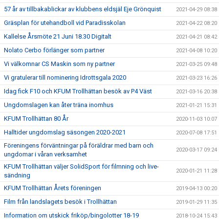
57 år av tillbakablickar av klubbens eldsjäl Eje Grönquist
2021-04-29 08:38
Gräsplan för utehandboll vid Paradisskolan
2021-04-22 08:20
Kallelse Årsmöte 21 Juni 18.30 Digitalt
2021-04-21 08:42
Nolato Cerbo förlänger som partner
2021-04-08 10:20
Vi välkomnar CS Maskin som ny partner
2021-03-25 09:48
Vi gratulerar till nominering Idrottsgala 2020
2021-03-23 16:26
Idag fick F10 och KFUM Trollhättan besök av P4 Väst
2021-03-16 20:38
Ungdomslagen kan åter träna inomhus
2021-01-21 15:31
KFUM Trollhättan 80 År
2020-11-03 10:07
Halltider ungdomslag säsongen 2020-2021
2020-07-08 17:51
Föreningens förväntningar på föräldrar med barn och
2020-03-17 09:24
ungdomar i våran verksamhet
KFUM Trollhättan väljer SolidSport för filmning och live-
2020-01-21 11:28
sändning
KFUM Trollhättan Årets föreningen
2019-04-13 00:20
Film från landslagets besök i Trollhättan
2019-01-29 11:35
Information om utskick friköp/bingolotter 18-19
2018-10-24 15:43