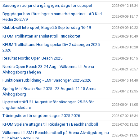
Säsongen börjar dra igång igen, dags för cupspel
2025-09-12 15:34
Byggdagar hos föreningens samarbetspartner - AB Karl
2025-09-09 15:17
Hedin 26-27/9
Klubbkväll Intersport, Etage 25 Sep torsdag 16-19
2025-09-09 10:22
KFUM Trollhättan är anslutet till Fritidskortet
2025-08-29 10:49
KFUM Trollhättans Herrlag spelar Div 2 säsongen 2025-
2025-08-29 10:28
2026
Resultat Nordic Open Beach 2025
2025-08-29 10:15
Nordic Open Beach 23-24 Aug - Välkomna till Arena
2025-08-21 20:57
Älvhögsborg i helgen
Funktionärsutbildning - EMP Säsongen 2025-2026
2025-08-15 14:40
Spring Mini Beach Run 2025 - 23 Augusti 11.15 Arena
2025-08-12 12:35
Älvhögsborg
Uppstartsträff 21 Augusti inför säsongen 25-26 för
2025-08-04 11:05
ungdomsledare
Träningstider för ungdomslagen 2025-2026
2025-07-02 15:34
KFUM Spelare uttagna till Riksläger 1 i Beachhandboll
2025-07-02 13:52
Välkomna till SM i Beachhandboll på Arena Älvhögsborg nu
2025-06-24 11:35
till helgen 28-29 Juni