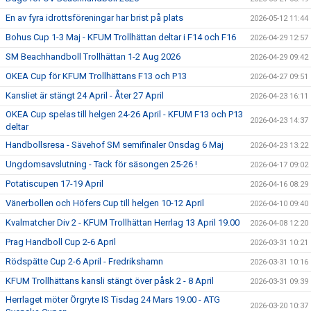
En av fyra idrottsföreningar har brist på plats
2026-05-12 11:44
Bohus Cup 1-3 Maj - KFUM Trollhättan deltar i F14 och F16
2026-04-29 12:57
SM Beachhandboll Trollhättan 1-2 Aug 2026
2026-04-29 09:42
OKEA Cup för KFUM Trollhättans F13 och P13
2026-04-27 09:51
Kansliet är stängt 24 April - Åter 27 April
2026-04-23 16:11
OKEA Cup spelas till helgen 24-26 April - KFUM F13 och P13
2026-04-23 14:37
deltar
Handbollsresa - Sävehof SM semifinaler Onsdag 6 Maj
2026-04-23 13:22
Ungdomsavslutning - Tack för säsongen 25-26 !
2026-04-17 09:02
Potatiscupen 17-19 April
2026-04-16 08:29
Vänerbollen och Höfers Cup till helgen 10-12 April
2026-04-10 09:40
Kvalmatcher Div 2 - KFUM Trollhättan Herrlag 13 April 19.00
2026-04-08 12:20
Prag Handboll Cup 2-6 April
2026-03-31 10:21
Rödspätte Cup 2-6 April - Fredrikshamn
2026-03-31 10:16
KFUM Trollhättans kansli stängt över påsk 2 - 8 April
2026-03-31 09:39
Herrlaget möter Örgryte IS Tisdag 24 Mars 19.00 - ATG
2026-03-20 10:37