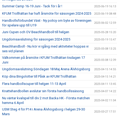
Summer Camp 16-19 Juni - Tack för i år !
2025-06-19 16:13
KFUM Trollhättan har haft årsmöte för säsongen 2024-2025
2025-06-19 08:48
Handbollsförbundet Väst - Ny policy om byte av föreningen
2025-06-02 12:59
för spelare upp till U19
Juni Cupen och OV Beachhandboll till helgen
2025-05-28 15:20
Ungdomsavslutning för säsongen 2024-2025
2025-05-19 15:47
Beachhandboll - Nu kör vi igång med aktiviteter hoppas vi
2025-05-08 13:25
ses vid planen
Välkommen på årsmöte i KFUM Trollhättan tisdagen 17
2025-05-08 12:39
Juni
Ungdomsavslutning Söndagen 18 Maj Arena Älvhögsborg
2025-04-15 14:55
Köp dina Bingolotter till Påsk av KFUM Trollhättan
2025-04-15 14:21
Flera handbollscuper till helgen 11-13 April
2025-04-11 13:45
Knattehandbollen avslutar sin första handbollssäsong
2025-04-07 14:22
Nu väntar kvalspel till div 2 mot Backa HK - Första matchen
2025-04-02 11:04
hemma 6 April
USM Steg 4 för P14 i Arena Älvhögsborg i helgen 29-30
2025-03-27 17:51
Mars