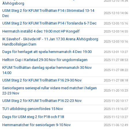
2025-12-10 14:34
Älvhögsborg
USM Steg 2 för KFUM Trollhättan F14 i Strömstad 13-14
2025-12-10 14:06
Dec
USM Steg 2 för KFUM Trollhättan P14 i Torslanda 6-7 Dec
2025-12-05 15:16
Herrmatch inställd 4 dec 19.00 mot HP Kongelf
2025-12-03 14:55
IK Sävehof - Skövde HF - 11 Jan 17.30 Arena Älvhögsborg
2025-12-03 10:16
Handbollsligan Dam
Dags för herrlaget att spela hemmamatch 4 Dec 19.00
2025-12-01 13:27
Hellton Cup i Karlstad 29-30 Nov för ungdomslagen
2025-11-27 08:53
KFUM Trollhättan damlag spelar hemmamatch 30 Nov
2025-11-27 08:22
14.00
USM Steg 2 för KFUM Trollhättan F16 29-30 Nov
2025-11-27 08:18
Seniorlagens seriespel rullar vidare med matcher i helgen
2025-11-20 10:23
22-23 Nov
USM Steg 2 för KFUM Trollhättan P16 22-23 Nov
2025-11-20 10:17
TU1 utbildning genomfördes 15 Nov
2025-11-19 16:07
Dags för USM steg 2 för P18 och F18
2025-11-12 13:27
Hemmamatcher för seniorlagen 9-10 Nov
2025-11-06 12:49