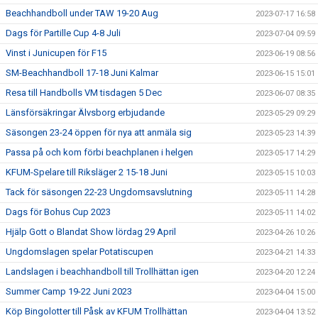
Beachhandboll under TAW 19-20 Aug
2023-07-17 16:58
Dags för Partille Cup 4-8 Juli
2023-07-04 09:59
Vinst i Junicupen för F15
2023-06-19 08:56
SM-Beachhandboll 17-18 Juni Kalmar
2023-06-15 15:01
Resa till Handbolls VM tisdagen 5 Dec
2023-06-07 08:35
Länsförsäkringar Älvsborg erbjudande
2023-05-29 09:29
Säsongen 23-24 öppen för nya att anmäla sig
2023-05-23 14:39
Passa på och kom förbi beachplanen i helgen
2023-05-17 14:29
KFUM-Spelare till Riksläger 2 15-18 Juni
2023-05-15 10:03
Tack för säsongen 22-23 Ungdomsavslutning
2023-05-11 14:28
Dags för Bohus Cup 2023
2023-05-11 14:02
Hjälp Gott o Blandat Show lördag 29 April
2023-04-26 10:26
Ungdomslagen spelar Potatiscupen
2023-04-21 14:33
Landslagen i beachhandboll till Trollhättan igen
2023-04-20 12:24
Summer Camp 19-22 Juni 2023
2023-04-04 15:00
Köp Bingolotter till Påsk av KFUM Trollhättan
2023-04-04 13:52