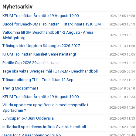
Nyhetsarkiv
KFUM Trollhättan Årsmöte 19 Augusti 19.00
2026-08-05 13:58
Succé för Beach-SM i Trollhättan – stark insats av KFUM
2026-08-03 13:13
Välkomna till SM Beachhandboll 1-2 Augusti - Arena
2026-07-29 10:11
Älvhögsborg
Träningstider Ungdom Säsongen 2026-2027
2026-07-13 11:50
KFUM Trollhättan Kansliet Semesterstängt
2026-07-03 13:05
Partille Cup 2026 29 Juni till 4 Juli
2026-06-29 10:12
Tage ska vakta Sveriges mål i U17-EM - Beachhandboll
2026-06-26 08:34
Tränarutbildning TU1 - Trollhättan 12 Sep
2026-06-22 11:17
Trevlig Midsommar !
2026-06-18 09:10
KFUM Trollhättan Årsmöte 19 Augusti 19.00
2026-06-10 10:33
Vill du uppdatera uppgifter i din medlemsprofile i
2026-06-05 14:26
Sportadmin ?
Junicupen 6-7 Juni Uddevalla
2026-06-03 11:33
Individuell spelarlicens införs i Svensk Handboll
2026-06-02 10:30
Dags för OV Beachhandboll 2026
2026-05-21 08:49