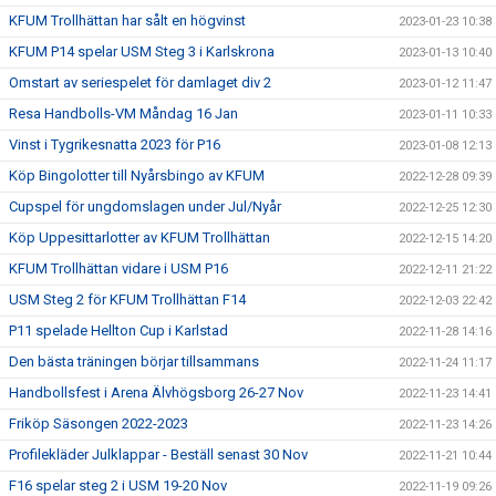
KFUM Trollhättan har sålt en högvinst
2023-01-23 10:38
KFUM P14 spelar USM Steg 3 i Karlskrona
2023-01-13 10:40
Omstart av seriespelet för damlaget div 2
2023-01-12 11:47
Resa Handbolls-VM Måndag 16 Jan
2023-01-11 10:33
Vinst i Tygrikesnatta 2023 för P16
2023-01-08 12:13
Köp Bingolotter till Nyårsbingo av KFUM
2022-12-28 09:39
Cupspel för ungdomslagen under Jul/Nyår
2022-12-25 12:30
Köp Uppesittarlotter av KFUM Trollhättan
2022-12-15 14:20
KFUM Trollhättan vidare i USM P16
2022-12-11 21:22
USM Steg 2 för KFUM Trollhättan F14
2022-12-03 22:42
P11 spelade Hellton Cup i Karlstad
2022-11-28 14:16
Den bästa träningen börjar tillsammans
2022-11-24 11:17
Handbollsfest i Arena Älvhögsborg 26-27 Nov
2022-11-23 14:41
Friköp Säsongen 2022-2023
2022-11-23 14:26
Profilekläder Julklappar - Beställ senast 30 Nov
2022-11-21 10:44
F16 spelar steg 2 i USM 19-20 Nov
2022-11-19 09:26