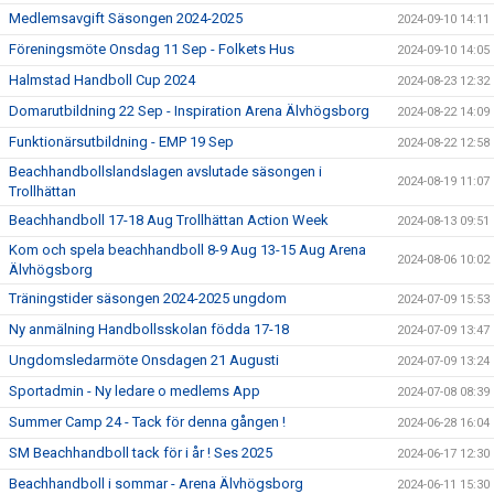
Medlemsavgift Säsongen 2024-2025
2024-09-10 14:11
Föreningsmöte Onsdag 11 Sep - Folkets Hus
2024-09-10 14:05
Halmstad Handboll Cup 2024
2024-08-23 12:32
Domarutbildning 22 Sep - Inspiration Arena Älvhögsborg
2024-08-22 14:09
Funktionärsutbildning - EMP 19 Sep
2024-08-22 12:58
Beachhandbollslandslagen avslutade säsongen i
2024-08-19 11:07
Trollhättan
Beachhandboll 17-18 Aug Trollhättan Action Week
2024-08-13 09:51
Kom och spela beachhandboll 8-9 Aug 13-15 Aug Arena
2024-08-06 10:02
Älvhögsborg
Träningstider säsongen 2024-2025 ungdom
2024-07-09 15:53
Ny anmälning Handbollsskolan födda 17-18
2024-07-09 13:47
Ungdomsledarmöte Onsdagen 21 Augusti
2024-07-09 13:24
Sportadmin - Ny ledare o medlems App
2024-07-08 08:39
Summer Camp 24 - Tack för denna gången !
2024-06-28 16:04
SM Beachhandboll tack för i år ! Ses 2025
2024-06-17 12:30
Beachhandboll i sommar - Arena Älvhögsborg
2024-06-11 15:30