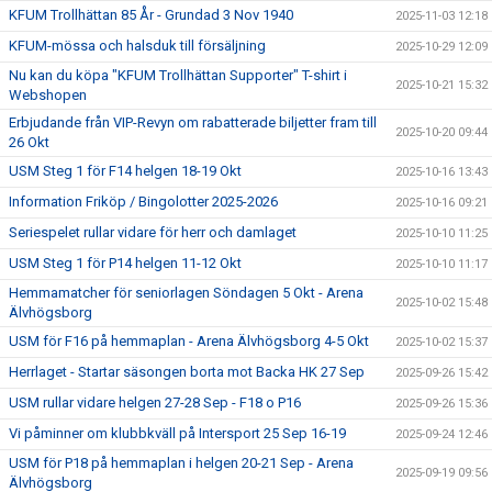
KFUM Trollhättan 85 År - Grundad 3 Nov 1940
2025-11-03 12:18
KFUM-mössa och halsduk till försäljning
2025-10-29 12:09
Nu kan du köpa "KFUM Trollhättan Supporter" T-shirt i
2025-10-21 15:32
Webshopen
Erbjudande från VIP-Revyn om rabatterade biljetter fram till
2025-10-20 09:44
26 Okt
USM Steg 1 för F14 helgen 18-19 Okt
2025-10-16 13:43
Information Friköp / Bingolotter 2025-2026
2025-10-16 09:21
Seriespelet rullar vidare för herr och damlaget
2025-10-10 11:25
USM Steg 1 för P14 helgen 11-12 Okt
2025-10-10 11:17
Hemmamatcher för seniorlagen Söndagen 5 Okt - Arena
2025-10-02 15:48
Älvhögsborg
USM för F16 på hemmaplan - Arena Älvhögsborg 4-5 Okt
2025-10-02 15:37
Herrlaget - Startar säsongen borta mot Backa HK 27 Sep
2025-09-26 15:42
USM rullar vidare helgen 27-28 Sep - F18 o P16
2025-09-26 15:36
Vi påminner om klubbkväll på Intersport 25 Sep 16-19
2025-09-24 12:46
USM för P18 på hemmaplan i helgen 20-21 Sep - Arena
2025-09-19 09:56
Älvhögsborg