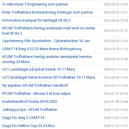
Vi välkomnar T-Engineering som partner
2025-03-25 14:06
Eidar Trollhättans Bostadsbolag förlänger som partner
2025-03-25 13:51
Information kvalspel för herrlaget till div 2
2025-03-24 15:34
KFUM Trollhättans herrlag avslutade med vinst nu väntar
2025-03-23 21:22
kval till div 2
Uppdatering från Sportadmin - Cyberattacken 16 Jan
2025-03-20 12:53
USM F14 Steg 4 22-23 Mars Arena Älvhögsborg
2025-03-18 11:12
KFUM Trollhättans herrlag avslutar seriespelet hemma
2025-03-18 11:00
söndag 23 Mars
U21 Landslaget på lyckat besök 10-11 Mars
2025-03-13 10:56
U21 landslaget herrar kommer till Trollhättan 10-11 Mars
2025-03-04 14:03
Ny styrelse i KFUM Trollhättan Handboll
2025-02-14 12:06
KFUM Trollhättan - Mössa 5 st kvar säljes
2025-01-31 09:34
Knattehandboll födda 2019-2020
2025-01-08 10:48
Julklapps tips - KFUM Trollhättan
2024-12-05 14:00
Dags för steg 2 USM F14
2024-12-05 13:34
Dags för Hellton Cup 22-24 Nov
2024-11-22 11:27