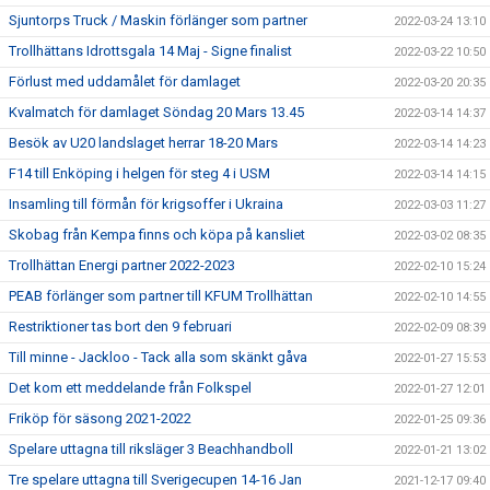
Sjuntorps Truck / Maskin förlänger som partner
2022-03-24 13:10
Trollhättans Idrottsgala 14 Maj - Signe finalist
2022-03-22 10:50
Förlust med uddamålet för damlaget
2022-03-20 20:35
Kvalmatch för damlaget Söndag 20 Mars 13.45
2022-03-14 14:37
Besök av U20 landslaget herrar 18-20 Mars
2022-03-14 14:23
F14 till Enköping i helgen för steg 4 i USM
2022-03-14 14:15
Insamling till förmån för krigsoffer i Ukraina
2022-03-03 11:27
Skobag från Kempa finns och köpa på kansliet
2022-03-02 08:35
Trollhättan Energi partner 2022-2023
2022-02-10 15:24
PEAB förlänger som partner till KFUM Trollhättan
2022-02-10 14:55
Restriktioner tas bort den 9 februari
2022-02-09 08:39
Till minne - Jackloo - Tack alla som skänkt gåva
2022-01-27 15:53
Det kom ett meddelande från Folkspel
2022-01-27 12:01
Friköp för säsong 2021-2022
2022-01-25 09:36
Spelare uttagna till riksläger 3 Beachhandboll
2022-01-21 13:02
Tre spelare uttagna till Sverigecupen 14-16 Jan
2021-12-17 09:40