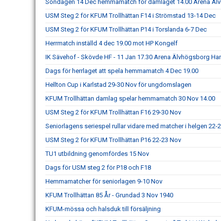
Söndagen 14 Dec hemmamatch för damlaget 14.00 Arena Äl
USM Steg 2 för KFUM Trollhättan F14 i Strömstad 13-14 Dec
USM Steg 2 för KFUM Trollhättan P14 i Torslanda 6-7 Dec
Herrmatch inställd 4 dec 19.00 mot HP Kongelf
IK Sävehof - Skövde HF - 11 Jan 17.30 Arena Älvhögsborg Ha
Dags för herrlaget att spela hemmamatch 4 Dec 19.00
Hellton Cup i Karlstad 29-30 Nov för ungdomslagen
KFUM Trollhättan damlag spelar hemmamatch 30 Nov 14.00
USM Steg 2 för KFUM Trollhättan F16 29-30 Nov
Seniorlagens seriespel rullar vidare med matcher i helgen 22-
USM Steg 2 för KFUM Trollhättan P16 22-23 Nov
TU1 utbildning genomfördes 15 Nov
Dags för USM steg 2 för P18 och F18
Hemmamatcher för seniorlagen 9-10 Nov
KFUM Trollhättan 85 År - Grundad 3 Nov 1940
KFUM-mössa och halsduk till försäljning