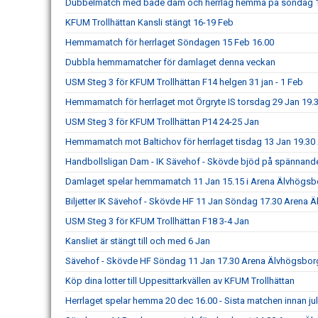
Dubbelmatch med både dam och herrlag hemma på söndag 
KFUM Trollhättan Kansli stängt 16-19 Feb
Hemmamatch för herrlaget Söndagen 15 Feb 16.00
Dubbla hemmamatcher för damlaget denna veckan
USM Steg 3 för KFUM Trollhättan F14 helgen 31 jan - 1 Feb
Hemmamatch för herrlaget mot Örgryte IS torsdag 29 Jan 19.
USM Steg 3 för KFUM Trollhättan P14 24-25 Jan
Hemmamatch mot Baltichov för herrlaget tisdag 13 Jan 19.3
Handbollsligan Dam - IK Sävehof - Skövde bjöd på spännand
Damlaget spelar hemmamatch 11 Jan 15.15 i Arena Älvhögsb
Biljetter IK Sävehof - Skövde HF 11 Jan Söndag 17.30 Arena 
USM Steg 3 för KFUM Trollhättan F18 3-4 Jan
Kansliet är stängt till och med 6 Jan
Sävehof - Skövde HF Söndag 11 Jan 17.30 Arena Älvhögsbor
Köp dina lotter till Uppesittarkvällen av KFUM Trollhättan
Herrlaget spelar hemma 20 dec 16.00 - Sista matchen innan ju