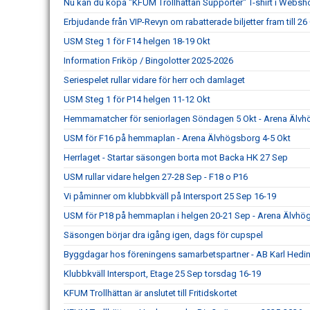
Nu kan du köpa "KFUM Trollhättan Supporter" T-shirt i Webs
Erbjudande från VIP-Revyn om rabatterade biljetter fram till 26
USM Steg 1 för F14 helgen 18-19 Okt
Information Friköp / Bingolotter 2025-2026
Seriespelet rullar vidare för herr och damlaget
USM Steg 1 för P14 helgen 11-12 Okt
Hemmamatcher för seniorlagen Söndagen 5 Okt - Arena Älv
USM för F16 på hemmaplan - Arena Älvhögsborg 4-5 Okt
Herrlaget - Startar säsongen borta mot Backa HK 27 Sep
USM rullar vidare helgen 27-28 Sep - F18 o P16
Vi påminner om klubbkväll på Intersport 25 Sep 16-19
USM för P18 på hemmaplan i helgen 20-21 Sep - Arena Älvhö
Säsongen börjar dra igång igen, dags för cupspel
Byggdagar hos föreningens samarbetspartner - AB Karl Hedin
Klubbkväll Intersport, Etage 25 Sep torsdag 16-19
KFUM Trollhättan är anslutet till Fritidskortet