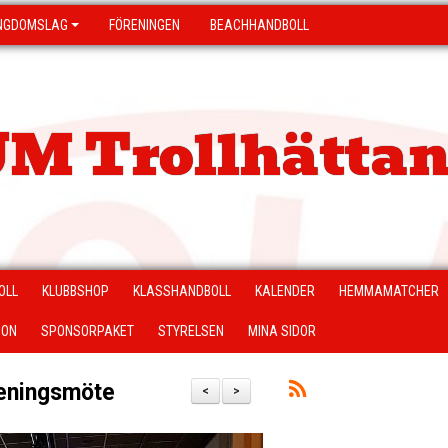
NGDOMSLAG
FÖRENINGEN
BEACHHANDBOLL
M Trollhättan
OLL
KLUBBSHOP
KLASSHANDBOLL
KALENDER
HEMMAMATCHER
ION
SPONSORPAKET
STYRELSEN
MINA SIDOR
reningsmöte
<
>