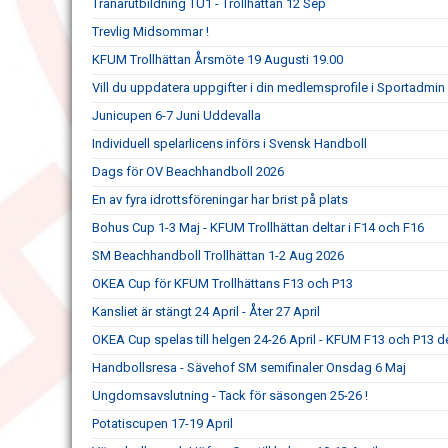
Tränarutbildning TU1 - Trollhättan 12 Sep
Trevlig Midsommar !
KFUM Trollhättan Årsmöte 19 Augusti 19.00
Vill du uppdatera uppgifter i din medlemsprofile i Sportadmin
Junicupen 6-7 Juni Uddevalla
Individuell spelarlicens införs i Svensk Handboll
Dags för OV Beachhandboll 2026
En av fyra idrottsföreningar har brist på plats
Bohus Cup 1-3 Maj - KFUM Trollhättan deltar i F14 och F16
SM Beachhandboll Trollhättan 1-2 Aug 2026
OKEA Cup för KFUM Trollhättans F13 och P13
Kansliet är stängt 24 April - Åter 27 April
OKEA Cup spelas till helgen 24-26 April - KFUM F13 och P13 de
Handbollsresa - Sävehof SM semifinaler Onsdag 6 Maj
Ungdomsavslutning - Tack för säsongen 25-26 !
Potatiscupen 17-19 April