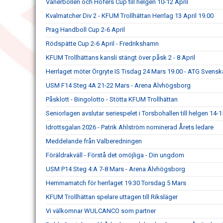
Vänerbollen och Höfers Cup till helgen 10-12 April
Kvalmatcher Div 2 - KFUM Trollhättan Herrlag 13 April 19.00
Prag Handboll Cup 2-6 April
Rödspätte Cup 2-6 April - Fredrikshamn
KFUM Trollhättans kansli stängt över påsk 2 - 8 April
Herrlaget möter Örgryte IS Tisdag 24 Mars 19.00 - ATG Svens
USM F14 Steg 4A 21-22 Mars - Arena Älvhögsborg
Påsklott - Bingolotto - Stötta KFUM Trollhättan
Seniorlagen avslutar seriespelet i Torsbohallen till helgen 14-
Idrottsgalan 2026 - Patrik Ahlström nominerad Årets ledare
Meddelande från Valberedningen
Föräldrakväll - Förstå det omöjliga - Din ungdom
USM P14 Steg 4:A 7-8 Mars - Arena Älvhögsborg
Hemmamatch för herrlaget 19.30 Torsdag 5 Mars
KFUM Trollhättan spelare uttagen till Riksläger
Vi välkomnar WULCANCO som partner