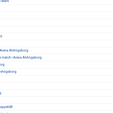
1 Mars
30
0 Arena Älvhögsborg
e match i Arena Älvhögsborg
org
Älvhögsborg
g
luppehåll