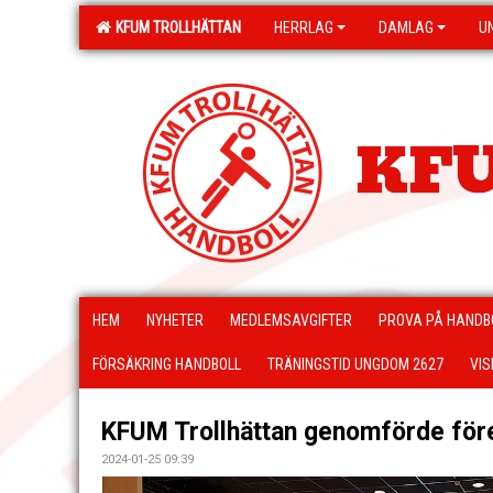
KFUM TROLLHÄTTAN
HERRLAG
DAMLAG
U
KFU
HEM
NYHETER
MEDLEMSAVGIFTER
PROVA PÅ HANDB
FÖRSÄKRING HANDBOLL
TRÄNINGSTID UNGDOM 2627
VIS
KFUM Trollhättan genomförde fö
2024-01-25 09:39