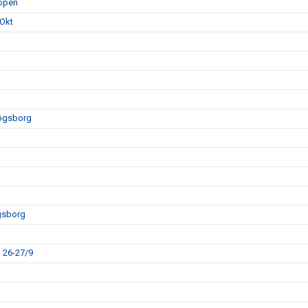
hopen
 Okt
högsborg
gsborg
 26-27/9