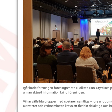
Igår hade föreningen föreningsmöte i Folkets Hus. Styrelsen
annan aktuell information kring föreningen.
Vi har välfyllda grupper med spelare i samtliga yngre ungdom
aktiviteter och verksamheten krävs att fler blir delaktiga och 