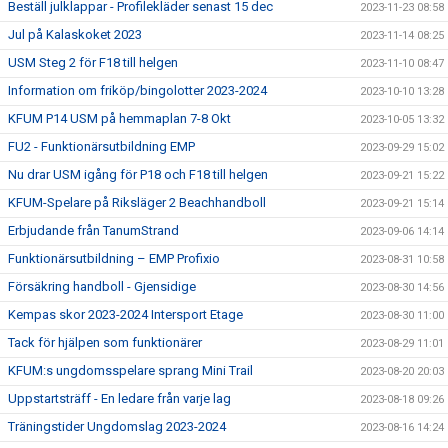
Beställ julklappar - Profilekläder senast 15 dec
2023-11-23 08:58
Jul på Kalaskoket 2023
2023-11-14 08:25
USM Steg 2 för F18 till helgen
2023-11-10 08:47
Information om friköp/bingolotter 2023-2024
2023-10-10 13:28
KFUM P14 USM på hemmaplan 7-8 Okt
2023-10-05 13:32
FU2 - Funktionärsutbildning EMP
2023-09-29 15:02
Nu drar USM igång för P18 och F18 till helgen
2023-09-21 15:22
KFUM-Spelare på Riksläger 2 Beachhandboll
2023-09-21 15:14
Erbjudande från TanumStrand
2023-09-06 14:14
Funktionärsutbildning – EMP Profixio
2023-08-31 10:58
Försäkring handboll - Gjensidige
2023-08-30 14:56
Kempas skor 2023-2024 Intersport Etage
2023-08-30 11:00
Tack för hjälpen som funktionärer
2023-08-29 11:01
KFUM:s ungdomsspelare sprang Mini Trail
2023-08-20 20:03
Uppstartsträff - En ledare från varje lag
2023-08-18 09:26
Träningstider Ungdomslag 2023-2024
2023-08-16 14:24