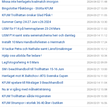
Missa inte herrlagets kvalmatch imorgon
2024-04-02 11:48
Bingolotter Påskbingo - Stötta KFUM
2024-03-27 15:09
KFUM Trollhättan önskar Glad Påsk !
2024-03-27 11:05
Summer Camp 24-27 Juni v.26 2024
2024-03-26 13:30
USM för F14 på hemmaplanen 23-24 Mars
2024-03-22 11:02
USM P14 samt sista seriematcherna herr och damlag
2024-03-14 11:12
Inställt 10 Mars Handbollsfesten o Herrmatch
2024-03-09 17:24
Vi tackar Petra och Nathalie samt Länsförsäkringar
2024-03-05 15:12
Hjälp oss utbilda fler ledare !
2024-03-01 10:34
Lagfotografering 4-5 Mars
2024-02-22 09:09
SM i beachhandboll till Trollhättan 15-16 Juni
2024-02-21 13:00
Herrlaget mot IK Baltichov i ATG Svenska Cupen
2024-02-16 11:02
KFUM spelare till Riksläger 3 Beachhandboll
2024-02-14 11:04
Nu är vi igång med målvaktsträning
2024-02-12 15:08
KFUM Trollhättan sålde Högvinsten
2024-02-09 15:00
KFUM Strumpor i storlek 36-40 åter i butiken
2024-02-01 16:06