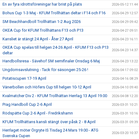
En av fyra idrottsföreningar har brist på plats
2026-05-12 11:44
Bohus Cup 1-3 Maj - KFUM Trollhättan deltar i F14 och F16
2026-04-29 12:57
SM Beachhandboll Trollhättan 1-2 Aug 2026
2026-04-29 09:42
OKEA Cup för KFUM Trollhättans F13 och P13
2026-04-27 09:51
Kansliet är stängt 24 April - Åter 27 April
2026-04-23 16:11
OKEA Cup spelas till helgen 24-26 April - KFUM F13 och P13
2026-04-23 14:37
deltar
Handbollsresa - Sävehof SM semifinaler Onsdag 6 Maj
2026-04-23 13:22
Ungdomsavslutning - Tack för säsongen 25-26 !
2026-04-17 09:02
Potatiscupen 17-19 April
2026-04-16 08:29
Vänerbollen och Höfers Cup till helgen 10-12 April
2026-04-10 09:40
Kvalmatcher Div 2 - KFUM Trollhättan Herrlag 13 April 19.00
2026-04-08 12:20
Prag Handboll Cup 2-6 April
2026-03-31 10:21
Rödspätte Cup 2-6 April - Fredrikshamn
2026-03-31 10:16
KFUM Trollhättans kansli stängt över påsk 2 - 8 April
2026-03-31 09:39
Herrlaget möter Örgryte IS Tisdag 24 Mars 19.00 - ATG
2026-03-20 10:37
Svenska Cupen