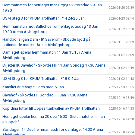
Hemmamatch för herrlaget mot Örgryte IS torsdag 29 Jan
2026-01-28 09:39
19.30
USM Steg 3 för KFUM Trollhättan P14 24-25 Jan
2026-01-23 09:14
Hemmamatch mot Baltichov för herrlaget tisdag 13 Jan
2026-01-12 15:28
19.30 Arena Älvhögsborg
Handbollsligan Dam - IK Sävehof - Skövde bjöd på
2026-01-11 20:59
spännande match i Arena Älvhögsborg
Damlaget spelar hemmamatch 11 Jan 15.15 i Arena
2026-01-07 14:09
Älvhögsborg
Biljetter IK Sävehof - Skövde HF 11 Jan Söndag 17.30 Arena
2026-01-02 14:49
Älvhögsborg
USM Steg 3 för KFUM Trollhättan F18 3-4 Jan
2026-01-02 14:43
Kansliet är stängt till och med 6 Jan
2025-12-23 10:35
Sävehof - Skövde HF Söndag 11 Jan 17.30 Arena
2025-12-19 13:49
Älvhögsborg
Köp dina lotter till Uppesittarkvällen av KFUM Trollhättan
2025-12-16 14:33
Herrlaget spelar hemma 20 dec 16.00 - Sista matchen innan
2025-12-16 14:28
juluppehåll
Söndagen 14 Dec hemmamatch för damlaget 14.00 Arena
2025-12-10 14:34
Älvhögsborg