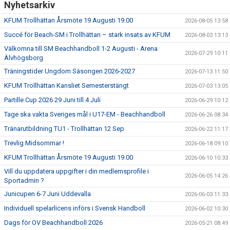
Nyhetsarkiv
KFUM Trollhättan Årsmöte 19 Augusti 19.00
2026-08-05 13:58
Succé för Beach-SM i Trollhättan – stark insats av KFUM
2026-08-03 13:13
Välkomna till SM Beachhandboll 1-2 Augusti - Arena
2026-07-29 10:11
Älvhögsborg
Träningstider Ungdom Säsongen 2026-2027
2026-07-13 11:50
KFUM Trollhättan Kansliet Semesterstängt
2026-07-03 13:05
Partille Cup 2026 29 Juni till 4 Juli
2026-06-29 10:12
Tage ska vakta Sveriges mål i U17-EM - Beachhandboll
2026-06-26 08:34
Tränarutbildning TU1 - Trollhättan 12 Sep
2026-06-22 11:17
Trevlig Midsommar !
2026-06-18 09:10
KFUM Trollhättan Årsmöte 19 Augusti 19.00
2026-06-10 10:33
Vill du uppdatera uppgifter i din medlemsprofile i
2026-06-05 14:26
Sportadmin ?
Junicupen 6-7 Juni Uddevalla
2026-06-03 11:33
Individuell spelarlicens införs i Svensk Handboll
2026-06-02 10:30
Dags för OV Beachhandboll 2026
2026-05-21 08:49