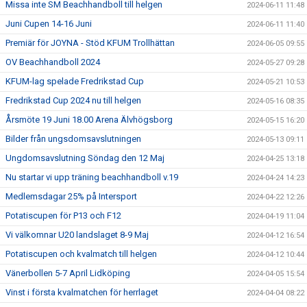
Missa inte SM Beachhandboll till helgen
2024-06-11 11:48
Juni Cupen 14-16 Juni
2024-06-11 11:40
Premiär för JOYNA - Stöd KFUM Trollhättan
2024-06-05 09:55
OV Beachhandboll 2024
2024-05-27 09:28
KFUM-lag spelade Fredrikstad Cup
2024-05-21 10:53
Fredrikstad Cup 2024 nu till helgen
2024-05-16 08:35
Årsmöte 19 Juni 18.00 Arena Älvhögsborg
2024-05-15 16:20
Bilder från ungsdomsavslutningen
2024-05-13 09:11
Ungdomsavslutning Söndag den 12 Maj
2024-04-25 13:18
Nu startar vi upp träning beachhandboll v.19
2024-04-24 14:23
Medlemsdagar 25% på Intersport
2024-04-22 12:26
Potatiscupen för P13 och F12
2024-04-19 11:04
Vi välkomnar U20 landslaget 8-9 Maj
2024-04-12 16:54
Potatiscupen och kvalmatch till helgen
2024-04-12 10:44
Vänerbollen 5-7 April Lidköping
2024-04-05 15:54
Vinst i första kvalmatchen för herrlaget
2024-04-04 08:22