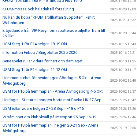
KFUM Trollhättan 85 År - Grundad 3 Nov 1940
2025-11-03 12:18
KFUM-mössa och halsduk till försäljning
2025-10-29 12:09
Nu kan du köpa "KFUM Trollhättan Supporter" T-shirt i
2025-10-21 15:32
Webshopen
Erbjudande från VIP-Revyn om rabatterade biljetter fram till
2025-10-20 09:44
26 Okt
USM Steg 1 för F14 helgen 18-19 Okt
2025-10-16 13:43
Information Friköp / Bingolotter 2025-2026
2025-10-16 09:21
Seriespelet rullar vidare för herr och damlaget
2025-10-10 11:25
USM Steg 1 för P14 helgen 11-12 Okt
2025-10-10 11:17
Hemmamatcher för seniorlagen Söndagen 5 Okt - Arena
2025-10-02 15:48
Älvhögsborg
USM för F16 på hemmaplan - Arena Älvhögsborg 4-5 Okt
2025-10-02 15:37
Herrlaget - Startar säsongen borta mot Backa HK 27 Sep
2025-09-26 15:42
USM rullar vidare helgen 27-28 Sep - F18 o P16
2025-09-26 15:36
Vi påminner om klubbkväll på Intersport 25 Sep 16-19
2025-09-24 12:46
USM för P18 på hemmaplan i helgen 20-21 Sep - Arena
2025-09-19 09:56
Älvhögsborg