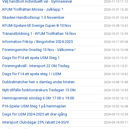
Välj handboll individuellt val - Gymnasieval
2024-11-13 11:12
KFUM Trollhättan Mössa - Julklapp ?
2024-10-31 15:30
Skadevi Handbollscup 1-3 November
2024-10-31 10:34
KFUM-Spelare till Sverige Cupen 8-10 Nov
2024-10-28 13:42
Tränarutbildning 1 - KFUM Trollhättan 16 Nov
2024-10-21 15:39
Information Friköp / Bingolotter 2024-2025
2024-10-17 09:58
Föreningsmöte Onsdag 13 Nov - Välkomna !
2024-10-16 10:58
Dags för P14 att spela USM Steg 1
2024-10-15 15:31
Föreningskväll - Intersport 22 Okt Tisdag
2024-10-15 13:21
Dags för F14 att spela steg 1 i USM
2024-10-10 14:42
Dubbelmatcher herr o damlag under hösten
2024-10-08 15:48
Nytt tillfälle funktionärskurs Tisdagen 15 Okt
2024-10-03 14:49
Hemmapremiär söndag 6 Okt 17.00 o 19.00
2024-10-02 16:12
P16 Spelar USM Steg 1 på hemmaplan
2024-10-02 16:08
Dags för USM 2024-2025 att drar igång
2024-09-19 10:34
Intersport Clubdagar 25% rabatt 24-30/9
2024-09-18 09:11