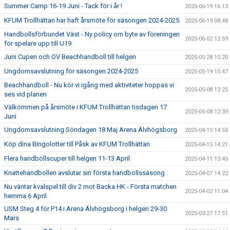
Summer Camp 16-19 Juni - Tack för i år !
2025-06-19 16:13
KFUM Trollhättan har haft årsmöte för säsongen 2024-2025
2025-06-19 08:48
Handbollsförbundet Väst - Ny policy om byte av föreningen
2025-06-02 12:59
för spelare upp till U19
Juni Cupen och OV Beachhandboll till helgen
2025-05-28 15:20
Ungdomsavslutning för säsongen 2024-2025
2025-05-19 15:47
Beachhandboll - Nu kör vi igång med aktiviteter hoppas vi
2025-05-08 13:25
ses vid planen
Välkommen på årsmöte i KFUM Trollhättan tisdagen 17
2025-05-08 12:39
Juni
Ungdomsavslutning Söndagen 18 Maj Arena Älvhögsborg
2025-04-15 14:55
Köp dina Bingolotter till Påsk av KFUM Trollhättan
2025-04-15 14:21
Flera handbollscuper till helgen 11-13 April
2025-04-11 13:45
Knattehandbollen avslutar sin första handbollssäsong
2025-04-07 14:22
Nu väntar kvalspel till div 2 mot Backa HK - Första matchen
2025-04-02 11:04
hemma 6 April
USM Steg 4 för P14 i Arena Älvhögsborg i helgen 29-30
2025-03-27 17:51
Mars