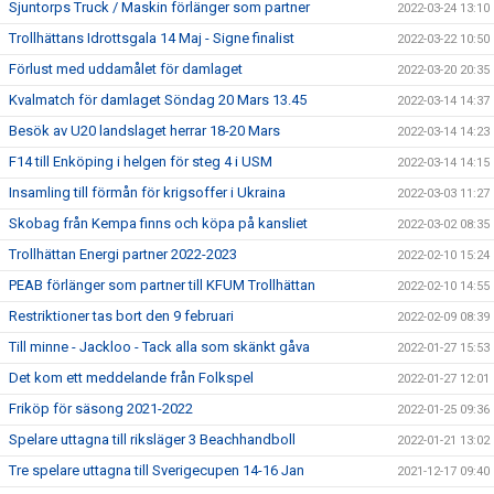
Sjuntorps Truck / Maskin förlänger som partner
2022-03-24 13:10
Trollhättans Idrottsgala 14 Maj - Signe finalist
2022-03-22 10:50
Förlust med uddamålet för damlaget
2022-03-20 20:35
Kvalmatch för damlaget Söndag 20 Mars 13.45
2022-03-14 14:37
Besök av U20 landslaget herrar 18-20 Mars
2022-03-14 14:23
F14 till Enköping i helgen för steg 4 i USM
2022-03-14 14:15
Insamling till förmån för krigsoffer i Ukraina
2022-03-03 11:27
Skobag från Kempa finns och köpa på kansliet
2022-03-02 08:35
Trollhättan Energi partner 2022-2023
2022-02-10 15:24
PEAB förlänger som partner till KFUM Trollhättan
2022-02-10 14:55
Restriktioner tas bort den 9 februari
2022-02-09 08:39
Till minne - Jackloo - Tack alla som skänkt gåva
2022-01-27 15:53
Det kom ett meddelande från Folkspel
2022-01-27 12:01
Friköp för säsong 2021-2022
2022-01-25 09:36
Spelare uttagna till riksläger 3 Beachhandboll
2022-01-21 13:02
Tre spelare uttagna till Sverigecupen 14-16 Jan
2021-12-17 09:40