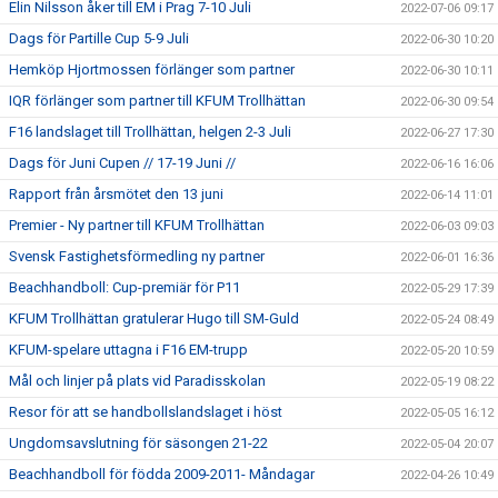
Elin Nilsson åker till EM i Prag 7-10 Juli
2022-07-06 09:17
Dags för Partille Cup 5-9 Juli
2022-06-30 10:20
Hemköp Hjortmossen förlänger som partner
2022-06-30 10:11
IQR förlänger som partner till KFUM Trollhättan
2022-06-30 09:54
F16 landslaget till Trollhättan, helgen 2-3 Juli
2022-06-27 17:30
Dags för Juni Cupen // 17-19 Juni //
2022-06-16 16:06
Rapport från årsmötet den 13 juni
2022-06-14 11:01
Premier - Ny partner till KFUM Trollhättan
2022-06-03 09:03
Svensk Fastighetsförmedling ny partner
2022-06-01 16:36
Beachhandboll: Cup-premiär för P11
2022-05-29 17:39
KFUM Trollhättan gratulerar Hugo till SM-Guld
2022-05-24 08:49
KFUM-spelare uttagna i F16 EM-trupp
2022-05-20 10:59
Mål och linjer på plats vid Paradisskolan
2022-05-19 08:22
Resor för att se handbollslandslaget i höst
2022-05-05 16:12
Ungdomsavslutning för säsongen 21-22
2022-05-04 20:07
Beachhandboll för födda 2009-2011- Måndagar
2022-04-26 10:49