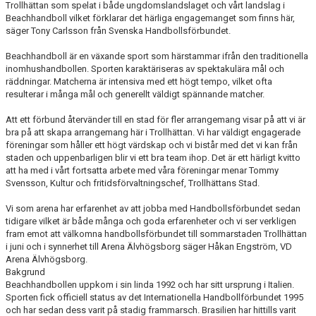
Trollhättan som spelat i både ungdomslandslaget och vårt landslag i
Beachhandboll vilket förklarar det härliga engagemanget som finns här,
säger Tony Carlsson från Svenska Handbollsförbundet.
Beachhandboll är en växande sport som härstammar ifrån den traditionella
inomhushandbollen. Sporten karaktäriseras av spektakulära mål och
räddningar. Matcherna är intensiva med ett högt tempo, vilket ofta
resulterar i många mål och generellt väldigt spännande matcher.
Att ett förbund återvänder till en stad för fler arrangemang visar på att vi är
bra på att skapa arrangemang här i Trollhättan. Vi har väldigt engagerade
föreningar som håller ett högt värdskap och vi bistår med det vi kan från
staden och uppenbarligen blir vi ett bra team ihop. Det är ett härligt kvitto
att ha med i vårt fortsatta arbete med våra föreningar menar Tommy
Svensson, Kultur och fritidsförvaltningschef, Trollhättans Stad.
Vi som arena har erfarenhet av att jobba med Handbollsförbundet sedan
tidigare vilket är både många och goda erfarenheter och vi ser verkligen
fram emot att välkomna handbollsförbundet till sommarstaden Trollhättan
i juni och i synnerhet till Arena Älvhögsborg säger Håkan Engström, VD
Arena Älvhögsborg.
Bakgrund
Beachhandbollen uppkom i sin linda 1992 och har sitt ursprung i Italien.
Sporten fick officiell status av det Internationella Handbollförbundet 1995
och har sedan dess varit på stadig frammarsch. Brasilien har hittills varit