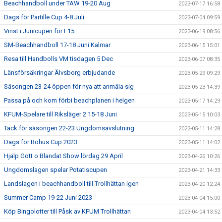
Beachhandboll under TAW 19-20 Aug
2023-07-17 16:58
Dags för Partille Cup 4-8 Juli
2023-07-04 09:59
Vinst i Junicupen för F15
2023-06-19 08:56
SM-Beachhandboll 17-18 Juni Kalmar
2023-06-15 15:01
Resa till Handbolls VM tisdagen 5 Dec
2023-06-07 08:35
Länsförsäkringar Älvsborg erbjudande
2023-05-29 09:29
Säsongen 23-24 öppen för nya att anmäla sig
2023-05-23 14:39
Passa på och kom förbi beachplanen i helgen
2023-05-17 14:29
KFUM-Spelare till Riksläger 2 15-18 Juni
2023-05-15 10:03
Tack för säsongen 22-23 Ungdomsavslutning
2023-05-11 14:28
Dags för Bohus Cup 2023
2023-05-11 14:02
Hjälp Gott o Blandat Show lördag 29 April
2023-04-26 10:26
Ungdomslagen spelar Potatiscupen
2023-04-21 14:33
Landslagen i beachhandboll till Trollhättan igen
2023-04-20 12:24
Summer Camp 19-22 Juni 2023
2023-04-04 15:00
Köp Bingolotter till Påsk av KFUM Trollhättan
2023-04-04 13:52