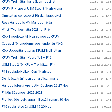
KFUM Trollhättan har sålt en högvinst
2023-01-23 10:38
KFUM P14 spelar USM Steg 3 i Karlskrona
2023-01-13 10:40
Omstart av seriespelet för damlaget div 2
2023-01-12 11:47
Resa Handbolls-VM Måndag 16 Jan
2023-01-11 10:33
Vinst i Tygrikesnatta 2023 för P16
2023-01-08 12:13
Köp Bingolotter till Nyårsbingo av KFUM
2022-12-28 09:39
Cupspel för ungdomslagen under Jul/Nyår
2022-12-25 12:30
Köp Uppesittarlotter av KFUM Trollhättan
2022-12-15 14:20
KFUM Trollhättan vidare i USM P16
2022-12-11 21:22
USM Steg 2 för KFUM Trollhättan F14
2022-12-03 22:42
P11 spelade Hellton Cup i Karlstad
2022-11-28 14:16
Den bästa träningen börjar tillsammans
2022-11-24 11:17
Handbollsfest i Arena Älvhögsborg 26-27 Nov
2022-11-23 14:41
Friköp Säsongen 2022-2023
2022-11-23 14:26
Profilekläder Julklappar - Beställ senast 30 Nov
2022-11-21 10:44
F16 spelar steg 2 i USM 19-20 Nov
2022-11-19 09:26