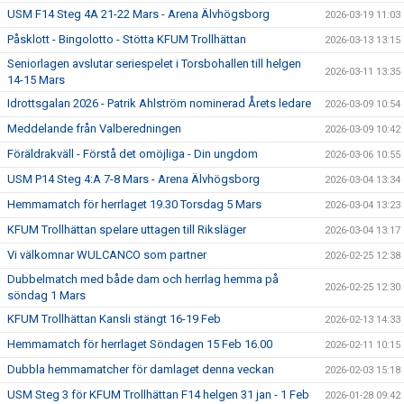
USM F14 Steg 4A 21-22 Mars - Arena Älvhögsborg
2026-03-19 11:03
Påsklott - Bingolotto - Stötta KFUM Trollhättan
2026-03-13 13:15
Seniorlagen avslutar seriespelet i Torsbohallen till helgen
2026-03-11 13:35
14-15 Mars
Idrottsgalan 2026 - Patrik Ahlström nominerad Årets ledare
2026-03-09 10:54
Meddelande från Valberedningen
2026-03-09 10:42
Föräldrakväll - Förstå det omöjliga - Din ungdom
2026-03-06 10:55
USM P14 Steg 4:A 7-8 Mars - Arena Älvhögsborg
2026-03-04 13:34
Hemmamatch för herrlaget 19.30 Torsdag 5 Mars
2026-03-04 13:23
KFUM Trollhättan spelare uttagen till Riksläger
2026-03-04 13:17
Vi välkomnar WULCANCO som partner
2026-02-25 12:38
Dubbelmatch med både dam och herrlag hemma på
2026-02-25 12:30
söndag 1 Mars
KFUM Trollhättan Kansli stängt 16-19 Feb
2026-02-13 14:33
Hemmamatch för herrlaget Söndagen 15 Feb 16.00
2026-02-11 10:15
Dubbla hemmamatcher för damlaget denna veckan
2026-02-03 15:18
USM Steg 3 för KFUM Trollhättan F14 helgen 31 jan - 1 Feb
2026-01-28 09:42