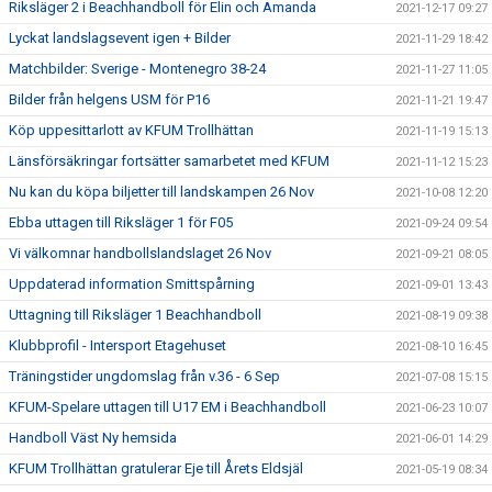
Riksläger 2 i Beachhandboll för Elin och Amanda
2021-12-17 09:27
Lyckat landslagsevent igen + Bilder
2021-11-29 18:42
Matchbilder: Sverige - Montenegro 38-24
2021-11-27 11:05
Bilder från helgens USM för P16
2021-11-21 19:47
Köp uppesittarlott av KFUM Trollhättan
2021-11-19 15:13
Länsförsäkringar fortsätter samarbetet med KFUM
2021-11-12 15:23
Nu kan du köpa biljetter till landskampen 26 Nov
2021-10-08 12:20
Ebba uttagen till Riksläger 1 för F05
2021-09-24 09:54
Vi välkomnar handbollslandslaget 26 Nov
2021-09-21 08:05
Uppdaterad information Smittspårning
2021-09-01 13:43
Uttagning till Riksläger 1 Beachhandboll
2021-08-19 09:38
Klubbprofil - Intersport Etagehuset
2021-08-10 16:45
Träningstider ungdomslag från v.36 - 6 Sep
2021-07-08 15:15
KFUM-Spelare uttagen till U17 EM i Beachhandboll
2021-06-23 10:07
Handboll Väst Ny hemsida
2021-06-01 14:29
KFUM Trollhättan gratulerar Eje till Årets Eldsjäl
2021-05-19 08:34