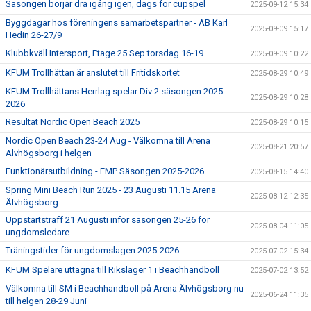
Säsongen börjar dra igång igen, dags för cupspel
2025-09-12 15:34
Byggdagar hos föreningens samarbetspartner - AB Karl
2025-09-09 15:17
Hedin 26-27/9
Klubbkväll Intersport, Etage 25 Sep torsdag 16-19
2025-09-09 10:22
KFUM Trollhättan är anslutet till Fritidskortet
2025-08-29 10:49
KFUM Trollhättans Herrlag spelar Div 2 säsongen 2025-
2025-08-29 10:28
2026
Resultat Nordic Open Beach 2025
2025-08-29 10:15
Nordic Open Beach 23-24 Aug - Välkomna till Arena
2025-08-21 20:57
Älvhögsborg i helgen
Funktionärsutbildning - EMP Säsongen 2025-2026
2025-08-15 14:40
Spring Mini Beach Run 2025 - 23 Augusti 11.15 Arena
2025-08-12 12:35
Älvhögsborg
Uppstartsträff 21 Augusti inför säsongen 25-26 för
2025-08-04 11:05
ungdomsledare
Träningstider för ungdomslagen 2025-2026
2025-07-02 15:34
KFUM Spelare uttagna till Riksläger 1 i Beachhandboll
2025-07-02 13:52
Välkomna till SM i Beachhandboll på Arena Älvhögsborg nu
2025-06-24 11:35
till helgen 28-29 Juni