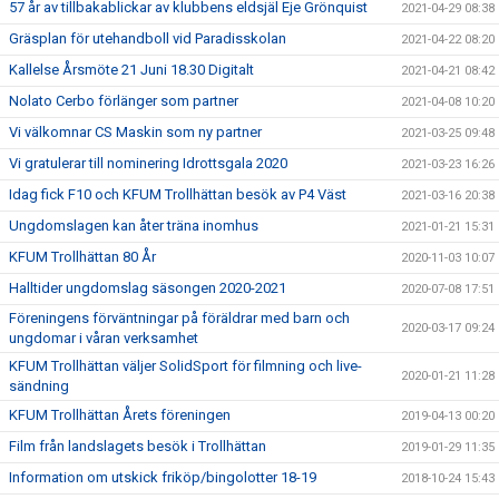
57 år av tillbakablickar av klubbens eldsjäl Eje Grönquist
2021-04-29 08:38
Gräsplan för utehandboll vid Paradisskolan
2021-04-22 08:20
Kallelse Årsmöte 21 Juni 18.30 Digitalt
2021-04-21 08:42
Nolato Cerbo förlänger som partner
2021-04-08 10:20
Vi välkomnar CS Maskin som ny partner
2021-03-25 09:48
Vi gratulerar till nominering Idrottsgala 2020
2021-03-23 16:26
Idag fick F10 och KFUM Trollhättan besök av P4 Väst
2021-03-16 20:38
Ungdomslagen kan åter träna inomhus
2021-01-21 15:31
KFUM Trollhättan 80 År
2020-11-03 10:07
Halltider ungdomslag säsongen 2020-2021
2020-07-08 17:51
Föreningens förväntningar på föräldrar med barn och
2020-03-17 09:24
ungdomar i våran verksamhet
KFUM Trollhättan väljer SolidSport för filmning och live-
2020-01-21 11:28
sändning
KFUM Trollhättan Årets föreningen
2019-04-13 00:20
Film från landslagets besök i Trollhättan
2019-01-29 11:35
Information om utskick friköp/bingolotter 18-19
2018-10-24 15:43