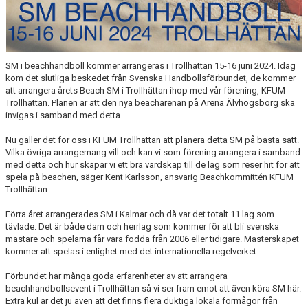
KALENDER
HEMMAMATCHER
SM i beachhandboll kommer arrangeras i Trollhättan 15-16 juni 2024. Idag
BILDGALLERI
kom det slutliga beskedet från Svenska Handbollsförbundet, de kommer
att arrangera årets Beach SM i Trollhättan ihop med vår förening, KFUM
MATCHER
Trollhättan. Planen är att den nya beacharenan på Arena Älvhögsborg ska
invigas i samband med detta.
BLI MEDLEM
Nu gäller det för oss i KFUM Trollhättan att planera detta SM på bästa sätt.
Vilka övriga arrangemang vill och kan vi som förening arrangera i samband
FÖRSÄKRING HANDBOLL
med detta och hur skapar vi ett bra värdskap till de lag som reser hit för att
spela på beachen, säger Kent Karlsson, ansvarig Beachkommittén KFUM
TRÄNINGSTID UNGDOM 2627
Trollhättan
Förra året arrangerades SM i Kalmar och då var det totalt 11 lag som
VISION
tävlade. Det är både dam och herrlag som kommer för att bli svenska
mästare och spelarna får vara födda från 2006 eller tidigare. Mästerskapet
SPONSORPAKET
kommer att spelas i enlighet med det internationella regelverket.
STYRELSEN
Förbundet har många goda erfarenheter av att arrangera
beachhandbollsevent i Trollhättan så vi ser fram emot att även köra SM här.
Extra kul är det ju även att det finns flera duktiga lokala förmågor från
MINA SIDOR