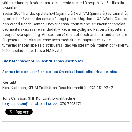
världsledande på både dam- och herrsidan med 3 respektive 5 officiella
VM-titlar.
Sedan 2004 har det spelats EM (ojämna år) och VM (jämna år) vartannat år,
sporten har även under senare år tagit plats i Ungdoms-OS, World Games
och World Beach Games. Utöver dessa internationella turneringar spelas
det mästerskap i varje världsdel, vilket är en tydlig indikation på sportens
geografiska spridning. Att sporten växt snabbt och brett har under senare
år genererat ett ökat intresse även medialt och majoriteten av de
turneringar som spelas distribueras idag via stream på internet och/eller tv.
2022 spelades det första EM-kvalet.
Om beachhandboll >>Länk till annan webbplats.
Ser mer info om anmälan etc. på Svenska Handbollsförbundet sida
Kontakt
Kent Karlsson, KFUM Trollhättan, Beachkommittén, 073-351 97 47
Tony Carlsson, SHF Kontoret, projektledare
tony.carlsson@handboll.rf.se >>
, 070-7503171