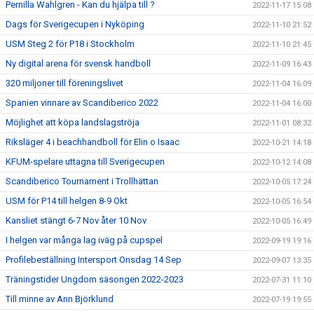
Pernilla Wahlgren - Kan du hjälpa till ?
2022-11-17 15:08
Dags för Sverigecupen i Nyköping
2022-11-10 21:52
USM Steg 2 för P18 i Stockholm
2022-11-10 21:45
Ny digital arena för svensk handboll
2022-11-09 16:43
320 miljoner till föreningslivet
2022-11-04 16:09
Spanien vinnare av Scandiberico 2022
2022-11-04 16:00
Möjlighet att köpa landslagströja
2022-11-01 08:32
Riksläger 4 i beachhandboll för Elin o Isaac
2022-10-21 14:18
KFUM-spelare uttagna till Sverigecupen
2022-10-12 14:08
Scandiberico Tournament i Trollhättan
2022-10-05 17:24
USM för P14 till helgen 8-9 Okt
2022-10-05 16:54
Kansliet stängt 6-7 Nov åter 10 Nov
2022-10-05 16:49
I helgen var många lag iväg på cupspel
2022-09-19 19:16
Profilebeställning Intersport Onsdag 14 Sep
2022-09-07 13:35
Träningstider Ungdom säsongen 2022-2023
2022-07-31 11:10
Till minne av Ann Björklund
2022-07-19 19:55