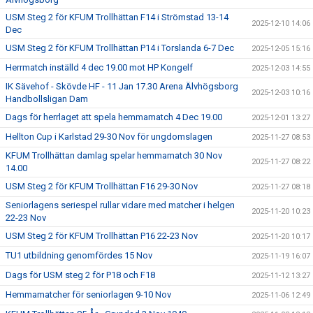
USM Steg 2 för KFUM Trollhättan F14 i Strömstad 13-14
2025-12-10 14:06
Dec
USM Steg 2 för KFUM Trollhättan P14 i Torslanda 6-7 Dec
2025-12-05 15:16
Herrmatch inställd 4 dec 19.00 mot HP Kongelf
2025-12-03 14:55
IK Sävehof - Skövde HF - 11 Jan 17.30 Arena Älvhögsborg
2025-12-03 10:16
Handbollsligan Dam
Dags för herrlaget att spela hemmamatch 4 Dec 19.00
2025-12-01 13:27
Hellton Cup i Karlstad 29-30 Nov för ungdomslagen
2025-11-27 08:53
KFUM Trollhättan damlag spelar hemmamatch 30 Nov
2025-11-27 08:22
14.00
USM Steg 2 för KFUM Trollhättan F16 29-30 Nov
2025-11-27 08:18
Seniorlagens seriespel rullar vidare med matcher i helgen
2025-11-20 10:23
22-23 Nov
USM Steg 2 för KFUM Trollhättan P16 22-23 Nov
2025-11-20 10:17
TU1 utbildning genomfördes 15 Nov
2025-11-19 16:07
Dags för USM steg 2 för P18 och F18
2025-11-12 13:27
Hemmamatcher för seniorlagen 9-10 Nov
2025-11-06 12:49