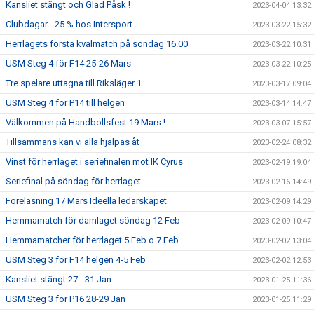
Kansliet stängt och Glad Påsk !
2023-04-04 13:32
Clubdagar - 25 % hos Intersport
2023-03-22 15:32
Herrlagets första kvalmatch på söndag 16.00
2023-03-22 10:31
USM Steg 4 för F14 25-26 Mars
2023-03-22 10:25
Tre spelare uttagna till Riksläger 1
2023-03-17 09:04
USM Steg 4 för P14 till helgen
2023-03-14 14:47
Välkommen på Handbollsfest 19 Mars !
2023-03-07 15:57
Tillsammans kan vi alla hjälpas åt
2023-02-24 08:32
Vinst för herrlaget i seriefinalen mot IK Cyrus
2023-02-19 19:04
Seriefinal på söndag för herrlaget
2023-02-16 14:49
Föreläsning 17 Mars Ideella ledarskapet
2023-02-09 14:29
Hemmamatch för damlaget söndag 12 Feb
2023-02-09 10:47
Hemmamatcher för herrlaget 5 Feb o 7 Feb
2023-02-02 13:04
USM Steg 3 för F14 helgen 4-5 Feb
2023-02-02 12:53
Kansliet stängt 27 - 31 Jan
2023-01-25 11:36
USM Steg 3 för P16 28-29 Jan
2023-01-25 11:29