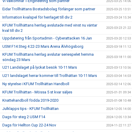
Vi välkomnar T-Engineering som partner
2025-03-25 14:06
Eidar Trollhättans Bostadsbolag förlänger som partner
2025-03-25 13:51
Information kvalspel för herrlaget till div 2
2025-03-24 15:34
KFUM Trollhättans herrlag avslutade med vinst nu väntar
2025-03-23 21:22
kval till div 2
Uppdatering från Sportadmin - Cyberattacken 16 Jan
2025-03-20 12:53
USM F14 Steg 4 22-23 Mars Arena Älvhögsborg
2025-03-18 11:12
KFUM Trollhättans herrlag avslutar seriespelet hemma
2025-03-18 11:00
söndag 23 Mars
U21 Landslaget på lyckat besök 10-11 Mars
2025-03-13 10:56
U21 landslaget herrar kommer till Trollhättan 10-11 Mars
2025-03-04 14:03
Ny styrelse i KFUM Trollhättan Handboll
2025-02-14 12:06
KFUM Trollhättan - Mössa 5 st kvar säljes
2025-01-31 09:34
Knattehandboll födda 2019-2020
2025-01-08 10:48
Julklapps tips - KFUM Trollhättan
2024-12-05 14:00
Dags för steg 2 USM F14
2024-12-05 13:34
Dags för Hellton Cup 22-24 Nov
2024-11-22 11:27