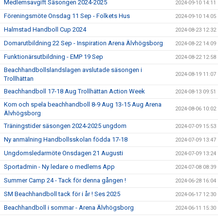
Medlemsavgift Säsongen 2024-2025
2024-09-10 14:11
Föreningsmöte Onsdag 11 Sep - Folkets Hus
2024-09-10 14:05
Halmstad Handboll Cup 2024
2024-08-23 12:32
Domarutbildning 22 Sep - Inspiration Arena Älvhögsborg
2024-08-22 14:09
Funktionärsutbildning - EMP 19 Sep
2024-08-22 12:58
Beachhandbollslandslagen avslutade säsongen i
2024-08-19 11:07
Trollhättan
Beachhandboll 17-18 Aug Trollhättan Action Week
2024-08-13 09:51
Kom och spela beachhandboll 8-9 Aug 13-15 Aug Arena
2024-08-06 10:02
Älvhögsborg
Träningstider säsongen 2024-2025 ungdom
2024-07-09 15:53
Ny anmälning Handbollsskolan födda 17-18
2024-07-09 13:47
Ungdomsledarmöte Onsdagen 21 Augusti
2024-07-09 13:24
Sportadmin - Ny ledare o medlems App
2024-07-08 08:39
Summer Camp 24 - Tack för denna gången !
2024-06-28 16:04
SM Beachhandboll tack för i år ! Ses 2025
2024-06-17 12:30
Beachhandboll i sommar - Arena Älvhögsborg
2024-06-11 15:30