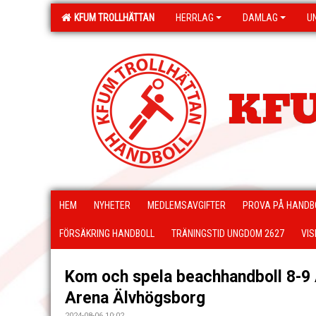
KFUM TROLLHÄTTAN
HERRLAG
DAMLAG
U
KFU
HEM
NYHETER
MEDLEMSAVGIFTER
PROVA PÅ HANDB
FÖRSÄKRING HANDBOLL
TRÄNINGSTID UNGDOM 2627
VIS
Kom och spela beachhandboll 8-9
Arena Älvhögsborg
2024-08-06 10:02