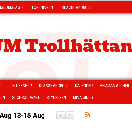
NGDOMSLAG
FÖRENINGEN
BEACHHANDBOLL
M Trollhättan
OLL
KLUBBSHOP
KLASSHANDBOLL
KALENDER
HEMMAMATCHER
ION
SPONSORPAKET
STYRELSEN
MINA SIDOR
 Aug 13-15 Aug
<
>