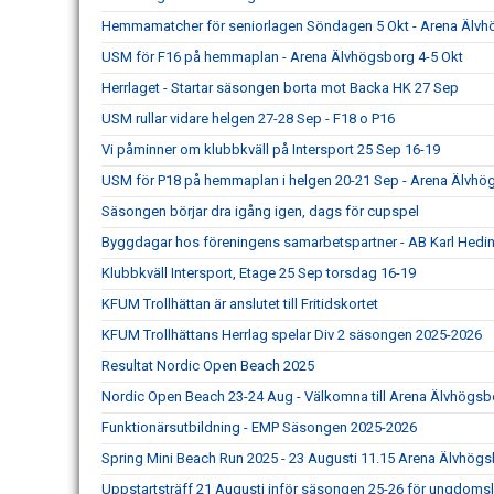
Hemmamatcher för seniorlagen Söndagen 5 Okt - Arena Älv
USM för F16 på hemmaplan - Arena Älvhögsborg 4-5 Okt
Herrlaget - Startar säsongen borta mot Backa HK 27 Sep
USM rullar vidare helgen 27-28 Sep - F18 o P16
Vi påminner om klubbkväll på Intersport 25 Sep 16-19
USM för P18 på hemmaplan i helgen 20-21 Sep - Arena Älvhö
Säsongen börjar dra igång igen, dags för cupspel
Byggdagar hos föreningens samarbetspartner - AB Karl Hedin
Klubbkväll Intersport, Etage 25 Sep torsdag 16-19
KFUM Trollhättan är anslutet till Fritidskortet
KFUM Trollhättans Herrlag spelar Div 2 säsongen 2025-2026
Resultat Nordic Open Beach 2025
Nordic Open Beach 23-24 Aug - Välkomna till Arena Älvhögsbo
Funktionärsutbildning - EMP Säsongen 2025-2026
Spring Mini Beach Run 2025 - 23 Augusti 11.15 Arena Älvhög
Uppstartsträff 21 Augusti inför säsongen 25-26 för ungdoms