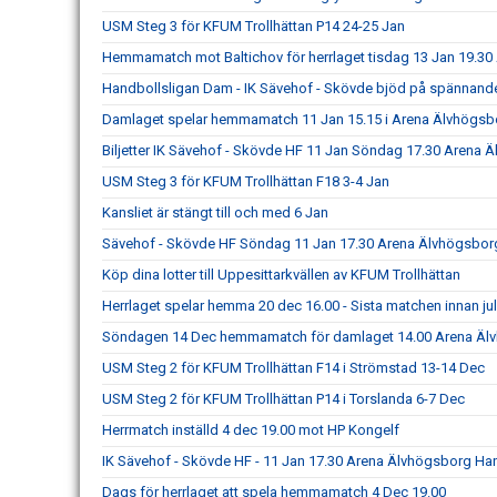
USM Steg 3 för KFUM Trollhättan P14 24-25 Jan
Hemmamatch mot Baltichov för herrlaget tisdag 13 Jan 19.3
Handbollsligan Dam - IK Sävehof - Skövde bjöd på spännand
Damlaget spelar hemmamatch 11 Jan 15.15 i Arena Älvhögsb
Biljetter IK Sävehof - Skövde HF 11 Jan Söndag 17.30 Arena 
USM Steg 3 för KFUM Trollhättan F18 3-4 Jan
Kansliet är stängt till och med 6 Jan
Sävehof - Skövde HF Söndag 11 Jan 17.30 Arena Älvhögsbor
Köp dina lotter till Uppesittarkvällen av KFUM Trollhättan
Herrlaget spelar hemma 20 dec 16.00 - Sista matchen innan ju
Söndagen 14 Dec hemmamatch för damlaget 14.00 Arena Äl
USM Steg 2 för KFUM Trollhättan F14 i Strömstad 13-14 Dec
USM Steg 2 för KFUM Trollhättan P14 i Torslanda 6-7 Dec
Herrmatch inställd 4 dec 19.00 mot HP Kongelf
IK Sävehof - Skövde HF - 11 Jan 17.30 Arena Älvhögsborg Ha
Dags för herrlaget att spela hemmamatch 4 Dec 19.00