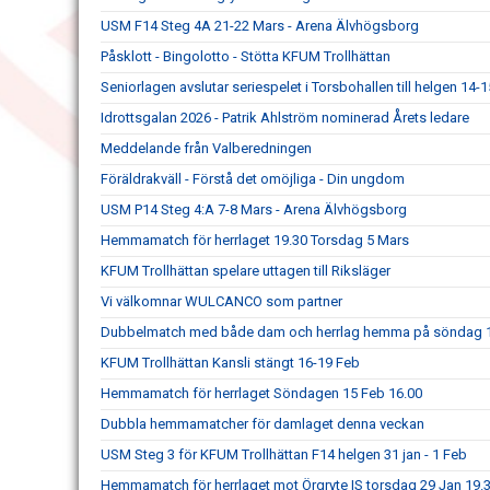
USM F14 Steg 4A 21-22 Mars - Arena Älvhögsborg
Påsklott - Bingolotto - Stötta KFUM Trollhättan
Seniorlagen avslutar seriespelet i Torsbohallen till helgen 14-
Idrottsgalan 2026 - Patrik Ahlström nominerad Årets ledare
Meddelande från Valberedningen
Föräldrakväll - Förstå det omöjliga - Din ungdom
USM P14 Steg 4:A 7-8 Mars - Arena Älvhögsborg
Hemmamatch för herrlaget 19.30 Torsdag 5 Mars
KFUM Trollhättan spelare uttagen till Riksläger
Vi välkomnar WULCANCO som partner
Dubbelmatch med både dam och herrlag hemma på söndag 
KFUM Trollhättan Kansli stängt 16-19 Feb
Hemmamatch för herrlaget Söndagen 15 Feb 16.00
Dubbla hemmamatcher för damlaget denna veckan
USM Steg 3 för KFUM Trollhättan F14 helgen 31 jan - 1 Feb
Hemmamatch för herrlaget mot Örgryte IS torsdag 29 Jan 19.