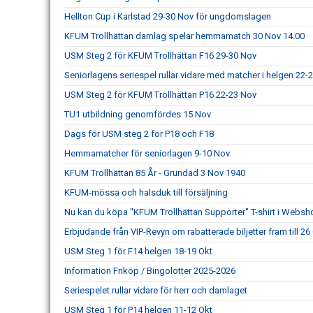
Hellton Cup i Karlstad 29-30 Nov för ungdomslagen
KFUM Trollhättan damlag spelar hemmamatch 30 Nov 14.00
USM Steg 2 för KFUM Trollhättan F16 29-30 Nov
Seniorlagens seriespel rullar vidare med matcher i helgen 22-
USM Steg 2 för KFUM Trollhättan P16 22-23 Nov
TU1 utbildning genomfördes 15 Nov
Dags för USM steg 2 för P18 och F18
Hemmamatcher för seniorlagen 9-10 Nov
KFUM Trollhättan 85 År - Grundad 3 Nov 1940
KFUM-mössa och halsduk till försäljning
Nu kan du köpa "KFUM Trollhättan Supporter" T-shirt i Webs
Erbjudande från VIP-Revyn om rabatterade biljetter fram till 26
USM Steg 1 för F14 helgen 18-19 Okt
Information Friköp / Bingolotter 2025-2026
Seriespelet rullar vidare för herr och damlaget
USM Steg 1 för P14 helgen 11-12 Okt