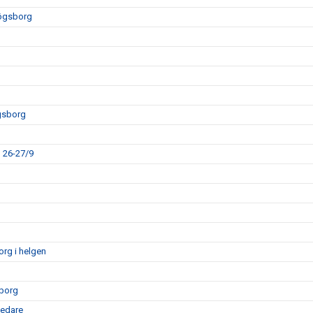
högsborg
gsborg
 26-27/9
rg i helgen
sborg
ledare