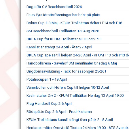
Dags för OV Beachhandboll 2026
En av fyra idrottsföreningar har brist på plats
Bohus Cup 1-3 Maj - KFUM Trollhättan deltar i F14 och F16
SM Beachhandboll Trollhättan 1-2 Aug 2026
OKEA Cup för KFUM Trollhättans F13 och P13
Kansliet är stängt 24 April - Åter 27 April
OKEA Cup spelas till helgen 24-26 April - KFUM F13 och P13 de
Handbollsresa - Sävehof SM semifinaler Onsdag 6 Maj
Ungdomsavslutning - Tack för säsongen 25-26 !
Potatiscupen 17-19 April
Vänerbollen och Höfers Cup till helgen 10-12 April
Kvalmatcher Div 2 - KFUM Trollhättan Herrlag 13 April 19.00
Prag Handboll Cup 2-6 April
Rödspätte Cup 2-6 April - Fredrikshamn
KFUM Trollhättans kansli stängt över påsk 2 - 8 April
Herrlaget möter Örgryte IS Tisdag 24 Mars 19.00 - ATG Svens