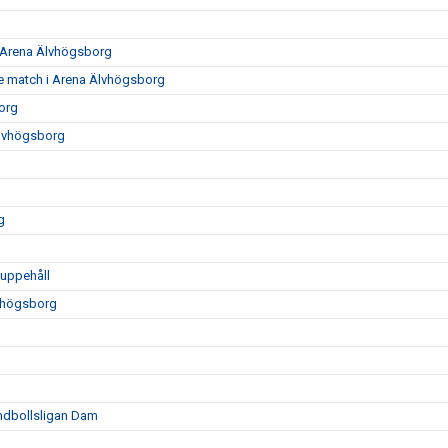
0 Arena Älvhögsborg
e match i Arena Älvhögsborg
org
Älvhögsborg
g
luppehåll
vhögsborg
ndbollsligan Dam