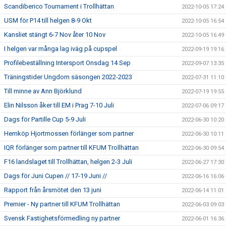
Scandiberico Tournament i Trollhättan
2022-10-05 17:24
USM för P14 till helgen 8-9 Okt
2022-10-05 16:54
Kansliet stängt 6-7 Nov åter 10 Nov
2022-10-05 16:49
I helgen var många lag iväg på cupspel
2022-09-19 19:16
Profilebeställning Intersport Onsdag 14 Sep
2022-09-07 13:35
Träningstider Ungdom säsongen 2022-2023
2022-07-31 11:10
Till minne av Ann Björklund
2022-07-19 19:55
Elin Nilsson åker till EM i Prag 7-10 Juli
2022-07-06 09:17
Dags för Partille Cup 5-9 Juli
2022-06-30 10:20
Hemköp Hjortmossen förlänger som partner
2022-06-30 10:11
IQR förlänger som partner till KFUM Trollhättan
2022-06-30 09:54
F16 landslaget till Trollhättan, helgen 2-3 Juli
2022-06-27 17:30
Dags för Juni Cupen // 17-19 Juni //
2022-06-16 16:06
Rapport från årsmötet den 13 juni
2022-06-14 11:01
Premier - Ny partner till KFUM Trollhättan
2022-06-03 09:03
Svensk Fastighetsförmedling ny partner
2022-06-01 16:36