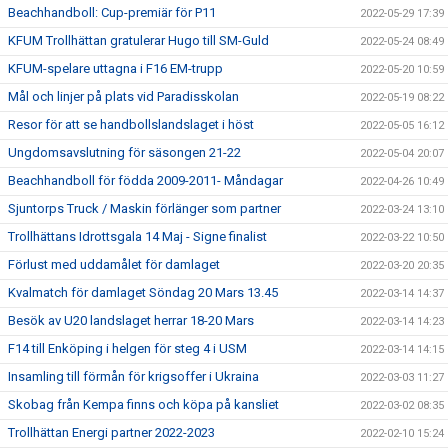
Beachhandboll: Cup-premiär för P11
2022-05-29 17:39
KFUM Trollhättan gratulerar Hugo till SM-Guld
2022-05-24 08:49
KFUM-spelare uttagna i F16 EM-trupp
2022-05-20 10:59
Mål och linjer på plats vid Paradisskolan
2022-05-19 08:22
Resor för att se handbollslandslaget i höst
2022-05-05 16:12
Ungdomsavslutning för säsongen 21-22
2022-05-04 20:07
Beachhandboll för födda 2009-2011- Måndagar
2022-04-26 10:49
Sjuntorps Truck / Maskin förlänger som partner
2022-03-24 13:10
Trollhättans Idrottsgala 14 Maj - Signe finalist
2022-03-22 10:50
Förlust med uddamålet för damlaget
2022-03-20 20:35
Kvalmatch för damlaget Söndag 20 Mars 13.45
2022-03-14 14:37
Besök av U20 landslaget herrar 18-20 Mars
2022-03-14 14:23
F14 till Enköping i helgen för steg 4 i USM
2022-03-14 14:15
Insamling till förmån för krigsoffer i Ukraina
2022-03-03 11:27
Skobag från Kempa finns och köpa på kansliet
2022-03-02 08:35
Trollhättan Energi partner 2022-2023
2022-02-10 15:24