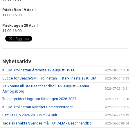
KALENDER
Påskafton 19 April
11.00-16.00
HEMMAMATCHER
Påskdagen 20 April
BILDGALLERI
11.00-16.00
MATCHER
BLI MEDLEM
Nyhetsarkiv
FÖRSÄKRING HANDBOLL
KFUM Trollhättan Årsmöte 19 Augusti 19.00
2026-08-05 13:58
TRÄNINGSTID UNGDOM 2627
Succé för Beach-SM i Trollhättan – stark insats av KFUM
2026-08-03 13:13
Välkomna till SM Beachhandboll 1-2 Augusti - Arena
2026-07-29 10:11
VISION
Älvhögsborg
Träningstider Ungdom Säsongen 2026-2027
2026-07-13 11:50
SPONSORPAKET
KFUM Trollhättan Kansliet Semesterstängt
2026-07-03 13:05
Partille Cup 2026 29 Juni till 4 Juli
STYRELSEN
2026-06-29 10:12
Tage ska vakta Sveriges mål i U17-EM - Beachhandboll
2026-06-26 08:34
MINA SIDOR