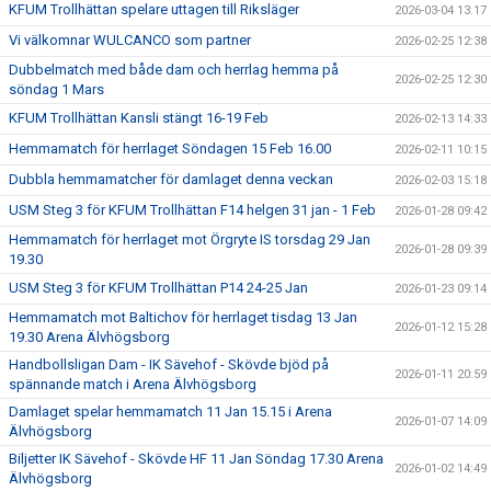
KFUM Trollhättan spelare uttagen till Riksläger
2026-03-04 13:17
Vi välkomnar WULCANCO som partner
2026-02-25 12:38
Dubbelmatch med både dam och herrlag hemma på
2026-02-25 12:30
söndag 1 Mars
KFUM Trollhättan Kansli stängt 16-19 Feb
2026-02-13 14:33
Hemmamatch för herrlaget Söndagen 15 Feb 16.00
2026-02-11 10:15
Dubbla hemmamatcher för damlaget denna veckan
2026-02-03 15:18
USM Steg 3 för KFUM Trollhättan F14 helgen 31 jan - 1 Feb
2026-01-28 09:42
Hemmamatch för herrlaget mot Örgryte IS torsdag 29 Jan
2026-01-28 09:39
19.30
USM Steg 3 för KFUM Trollhättan P14 24-25 Jan
2026-01-23 09:14
Hemmamatch mot Baltichov för herrlaget tisdag 13 Jan
2026-01-12 15:28
19.30 Arena Älvhögsborg
Handbollsligan Dam - IK Sävehof - Skövde bjöd på
2026-01-11 20:59
spännande match i Arena Älvhögsborg
Damlaget spelar hemmamatch 11 Jan 15.15 i Arena
2026-01-07 14:09
Älvhögsborg
Biljetter IK Sävehof - Skövde HF 11 Jan Söndag 17.30 Arena
2026-01-02 14:49
Älvhögsborg