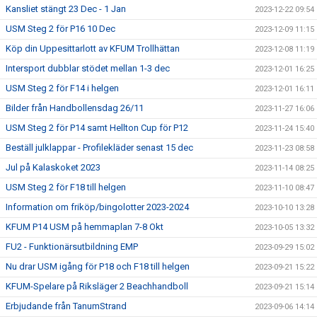
Kansliet stängt 23 Dec - 1 Jan
2023-12-22 09:54
USM Steg 2 för P16 10 Dec
2023-12-09 11:15
Köp din Uppesittarlott av KFUM Trollhättan
2023-12-08 11:19
Intersport dubblar stödet mellan 1-3 dec
2023-12-01 16:25
USM Steg 2 för F14 i helgen
2023-12-01 16:11
Bilder från Handbollensdag 26/11
2023-11-27 16:06
USM Steg 2 för P14 samt Hellton Cup för P12
2023-11-24 15:40
Beställ julklappar - Profilekläder senast 15 dec
2023-11-23 08:58
Jul på Kalaskoket 2023
2023-11-14 08:25
USM Steg 2 för F18 till helgen
2023-11-10 08:47
Information om friköp/bingolotter 2023-2024
2023-10-10 13:28
KFUM P14 USM på hemmaplan 7-8 Okt
2023-10-05 13:32
FU2 - Funktionärsutbildning EMP
2023-09-29 15:02
Nu drar USM igång för P18 och F18 till helgen
2023-09-21 15:22
KFUM-Spelare på Riksläger 2 Beachhandboll
2023-09-21 15:14
Erbjudande från TanumStrand
2023-09-06 14:14