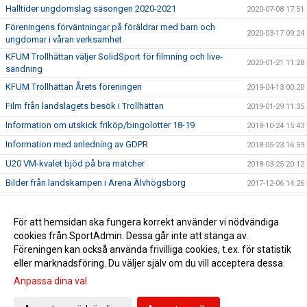
Halltider ungdomslag säsongen 2020-2021
2020-07-08 17:51
Föreningens förväntningar på föräldrar med barn och
2020-03-17 09:24
ungdomar i våran verksamhet
KFUM Trollhättan väljer SolidSport för filmning och live-
2020-01-21 11:28
sändning
KFUM Trollhättan Årets föreningen
2019-04-13 00:20
Film från landslagets besök i Trollhättan
2019-01-29 11:35
Information om utskick friköp/bingolotter 18-19
2018-10-24 15:43
Information med anledning av GDPR
2018-05-23 16:59
U20 VM-kvalet bjöd på bra matcher
2018-03-25 20:12
Bilder från landskampen i Arena Älvhögsborg
2017-12-06 14:26
Landslaget träffade våra ungdomsspelare
2017-11-28 22:00
Stort tack för igår !
För att hemsidan ska fungera korrekt använder vi nödvändiga
2017-11-28 16:01
cookies från SportAdmin. Dessa går inte att stänga av.
Föreningens gamla matchtröjor i Zambia
2017-10-02 10:49
Föreningen kan också använda frivilliga cookies, t.ex. för statistik
eller marknadsföring. Du väljer själv om du vill acceptera dessa.
Anpassa dina val
Cookie-inställningar
Gå till Webbversion