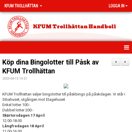
KFUM TROLLHÄTTAN
LOGGA IN
KFUM Trollhättan Handboll
HEM
Köp dina Bingolotter till Påsk av
<
>
KFUM Trollhättan
NYHETER
2025-04-15 14:21
MEDLEMSAVGIFTER
KFUM Trollhättan säljer bingolotter till påskbingo på påskdagen. Vi står i
PROVA PÅ HANDBOLL
Sibahuset, utgången mot Etagehuset.
Enkel lotter 100:-
KLUBBSHOP
Dubbel lotter 200:-
Skärtorsdagen 17 April
12.00-18.00
KLASSHANDBOLL
Långfredagen 18 April
11.00-16.00