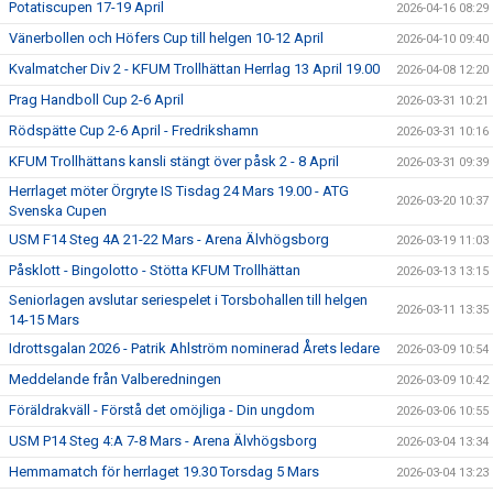
Potatiscupen 17-19 April
2026-04-16 08:29
Vänerbollen och Höfers Cup till helgen 10-12 April
2026-04-10 09:40
Kvalmatcher Div 2 - KFUM Trollhättan Herrlag 13 April 19.00
2026-04-08 12:20
Prag Handboll Cup 2-6 April
2026-03-31 10:21
Rödspätte Cup 2-6 April - Fredrikshamn
2026-03-31 10:16
KFUM Trollhättans kansli stängt över påsk 2 - 8 April
2026-03-31 09:39
Herrlaget möter Örgryte IS Tisdag 24 Mars 19.00 - ATG
2026-03-20 10:37
Svenska Cupen
USM F14 Steg 4A 21-22 Mars - Arena Älvhögsborg
2026-03-19 11:03
Påsklott - Bingolotto - Stötta KFUM Trollhättan
2026-03-13 13:15
Seniorlagen avslutar seriespelet i Torsbohallen till helgen
2026-03-11 13:35
14-15 Mars
Idrottsgalan 2026 - Patrik Ahlström nominerad Årets ledare
2026-03-09 10:54
Meddelande från Valberedningen
2026-03-09 10:42
Föräldrakväll - Förstå det omöjliga - Din ungdom
2026-03-06 10:55
USM P14 Steg 4:A 7-8 Mars - Arena Älvhögsborg
2026-03-04 13:34
Hemmamatch för herrlaget 19.30 Torsdag 5 Mars
2026-03-04 13:23