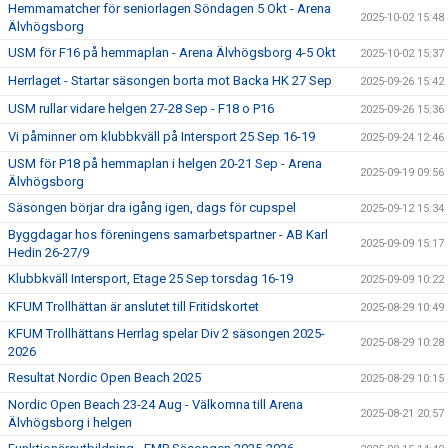
Hemmamatcher för seniorlagen Söndagen 5 Okt - Arena
2025-10-02 15:48
Älvhögsborg
USM för F16 på hemmaplan - Arena Älvhögsborg 4-5 Okt
2025-10-02 15:37
Herrlaget - Startar säsongen borta mot Backa HK 27 Sep
2025-09-26 15:42
USM rullar vidare helgen 27-28 Sep - F18 o P16
2025-09-26 15:36
Vi påminner om klubbkväll på Intersport 25 Sep 16-19
2025-09-24 12:46
USM för P18 på hemmaplan i helgen 20-21 Sep - Arena
2025-09-19 09:56
Älvhögsborg
Säsongen börjar dra igång igen, dags för cupspel
2025-09-12 15:34
Byggdagar hos föreningens samarbetspartner - AB Karl
2025-09-09 15:17
Hedin 26-27/9
Klubbkväll Intersport, Etage 25 Sep torsdag 16-19
2025-09-09 10:22
KFUM Trollhättan är anslutet till Fritidskortet
2025-08-29 10:49
KFUM Trollhättans Herrlag spelar Div 2 säsongen 2025-
2025-08-29 10:28
2026
Resultat Nordic Open Beach 2025
2025-08-29 10:15
Nordic Open Beach 23-24 Aug - Välkomna till Arena
2025-08-21 20:57
Älvhögsborg i helgen