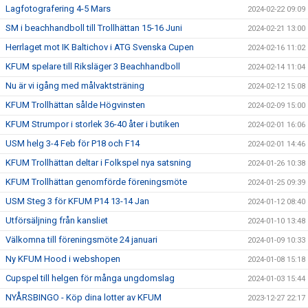
Lagfotografering 4-5 Mars
2024-02-22 09:09
SM i beachhandboll till Trollhättan 15-16 Juni
2024-02-21 13:00
Herrlaget mot IK Baltichov i ATG Svenska Cupen
2024-02-16 11:02
KFUM spelare till Riksläger 3 Beachhandboll
2024-02-14 11:04
Nu är vi igång med målvaktsträning
2024-02-12 15:08
KFUM Trollhättan sålde Högvinsten
2024-02-09 15:00
KFUM Strumpor i storlek 36-40 åter i butiken
2024-02-01 16:06
USM helg 3-4 Feb för P18 och F14
2024-02-01 14:46
KFUM Trollhättan deltar i Folkspel nya satsning
2024-01-26 10:38
KFUM Trollhättan genomförde föreningsmöte
2024-01-25 09:39
USM Steg 3 för KFUM P14 13-14 Jan
2024-01-12 08:40
Utförsäljning från kansliet
2024-01-10 13:48
Välkomna till föreningsmöte 24 januari
2024-01-09 10:33
Ny KFUM Hood i webshopen
2024-01-08 15:18
Cupspel till helgen för många ungdomslag
2024-01-03 15:44
NYÅRSBINGO - Köp dina lotter av KFUM
2023-12-27 22:17