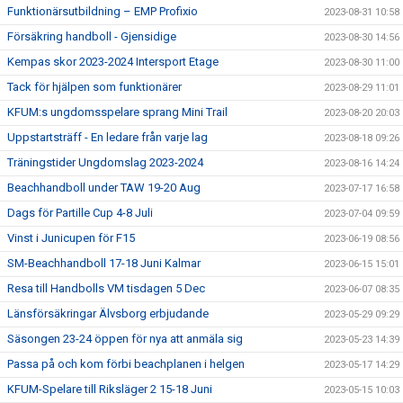
Funktionärsutbildning – EMP Profixio
2023-08-31 10:58
Försäkring handboll - Gjensidige
2023-08-30 14:56
Kempas skor 2023-2024 Intersport Etage
2023-08-30 11:00
Tack för hjälpen som funktionärer
2023-08-29 11:01
KFUM:s ungdomsspelare sprang Mini Trail
2023-08-20 20:03
Uppstartsträff - En ledare från varje lag
2023-08-18 09:26
Träningstider Ungdomslag 2023-2024
2023-08-16 14:24
Beachhandboll under TAW 19-20 Aug
2023-07-17 16:58
Dags för Partille Cup 4-8 Juli
2023-07-04 09:59
Vinst i Junicupen för F15
2023-06-19 08:56
SM-Beachhandboll 17-18 Juni Kalmar
2023-06-15 15:01
Resa till Handbolls VM tisdagen 5 Dec
2023-06-07 08:35
Länsförsäkringar Älvsborg erbjudande
2023-05-29 09:29
Säsongen 23-24 öppen för nya att anmäla sig
2023-05-23 14:39
Passa på och kom förbi beachplanen i helgen
2023-05-17 14:29
KFUM-Spelare till Riksläger 2 15-18 Juni
2023-05-15 10:03