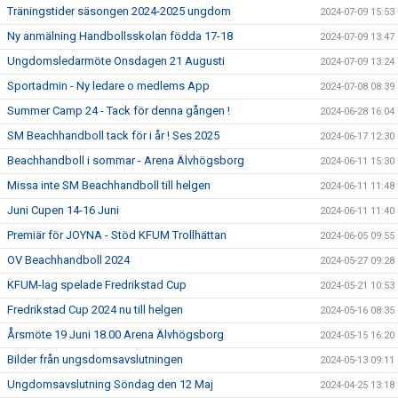
Träningstider säsongen 2024-2025 ungdom
2024-07-09 15:53
Ny anmälning Handbollsskolan födda 17-18
2024-07-09 13:47
Ungdomsledarmöte Onsdagen 21 Augusti
2024-07-09 13:24
Sportadmin - Ny ledare o medlems App
2024-07-08 08:39
Summer Camp 24 - Tack för denna gången !
2024-06-28 16:04
SM Beachhandboll tack för i år ! Ses 2025
2024-06-17 12:30
Beachhandboll i sommar - Arena Älvhögsborg
2024-06-11 15:30
Missa inte SM Beachhandboll till helgen
2024-06-11 11:48
Juni Cupen 14-16 Juni
2024-06-11 11:40
Premiär för JOYNA - Stöd KFUM Trollhättan
2024-06-05 09:55
OV Beachhandboll 2024
2024-05-27 09:28
KFUM-lag spelade Fredrikstad Cup
2024-05-21 10:53
Fredrikstad Cup 2024 nu till helgen
2024-05-16 08:35
Årsmöte 19 Juni 18.00 Arena Älvhögsborg
2024-05-15 16:20
Bilder från ungsdomsavslutningen
2024-05-13 09:11
Ungdomsavslutning Söndag den 12 Maj
2024-04-25 13:18