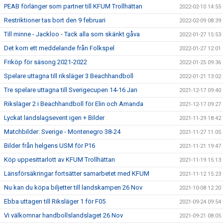
PEAB förlänger som partner till KFUM Trollhättan
2022-02-10 14:55
Restriktioner tas bort den 9 februari
2022-02-09 08:39
Till minne - Jackloo - Tack alla som skänkt gåva
2022-01-27 15:53
Det kom ett meddelande från Folkspel
2022-01-27 12:01
Friköp för säsong 2021-2022
2022-01-25 09:36
Spelare uttagna till riksläger 3 Beachhandboll
2022-01-21 13:02
Tre spelare uttagna till Sverigecupen 14-16 Jan
2021-12-17 09:40
Riksläger 2 i Beachhandboll för Elin och Amanda
2021-12-17 09:27
Lyckat landslagsevent igen + Bilder
2021-11-29 18:42
Matchbilder: Sverige - Montenegro 38-24
2021-11-27 11:05
Bilder från helgens USM för P16
2021-11-21 19:47
Köp uppesittarlott av KFUM Trollhättan
2021-11-19 15:13
Länsförsäkringar fortsätter samarbetet med KFUM
2021-11-12 15:23
Nu kan du köpa biljetter till landskampen 26 Nov
2021-10-08 12:20
Ebba uttagen till Riksläger 1 för F05
2021-09-24 09:54
Vi välkomnar handbollslandslaget 26 Nov
2021-09-21 08:05