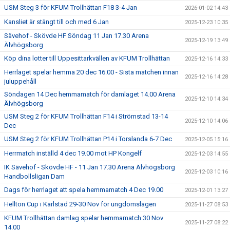
USM Steg 3 för KFUM Trollhättan F18 3-4 Jan
2026-01-02 14:43
Kansliet är stängt till och med 6 Jan
2025-12-23 10:35
Sävehof - Skövde HF Söndag 11 Jan 17.30 Arena
2025-12-19 13:49
Älvhögsborg
Köp dina lotter till Uppesittarkvällen av KFUM Trollhättan
2025-12-16 14:33
Herrlaget spelar hemma 20 dec 16.00 - Sista matchen innan
2025-12-16 14:28
juluppehåll
Söndagen 14 Dec hemmamatch för damlaget 14.00 Arena
2025-12-10 14:34
Älvhögsborg
USM Steg 2 för KFUM Trollhättan F14 i Strömstad 13-14
2025-12-10 14:06
Dec
USM Steg 2 för KFUM Trollhättan P14 i Torslanda 6-7 Dec
2025-12-05 15:16
Herrmatch inställd 4 dec 19.00 mot HP Kongelf
2025-12-03 14:55
IK Sävehof - Skövde HF - 11 Jan 17.30 Arena Älvhögsborg
2025-12-03 10:16
Handbollsligan Dam
Dags för herrlaget att spela hemmamatch 4 Dec 19.00
2025-12-01 13:27
Hellton Cup i Karlstad 29-30 Nov för ungdomslagen
2025-11-27 08:53
KFUM Trollhättan damlag spelar hemmamatch 30 Nov
2025-11-27 08:22
14.00