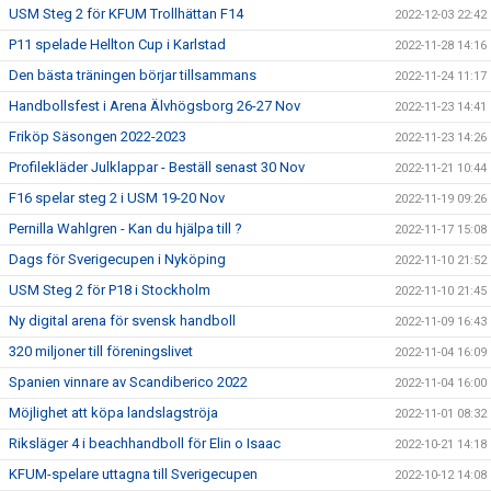
USM Steg 2 för KFUM Trollhättan F14
2022-12-03 22:42
P11 spelade Hellton Cup i Karlstad
2022-11-28 14:16
Den bästa träningen börjar tillsammans
2022-11-24 11:17
Handbollsfest i Arena Älvhögsborg 26-27 Nov
2022-11-23 14:41
Friköp Säsongen 2022-2023
2022-11-23 14:26
Profilekläder Julklappar - Beställ senast 30 Nov
2022-11-21 10:44
F16 spelar steg 2 i USM 19-20 Nov
2022-11-19 09:26
Pernilla Wahlgren - Kan du hjälpa till ?
2022-11-17 15:08
Dags för Sverigecupen i Nyköping
2022-11-10 21:52
USM Steg 2 för P18 i Stockholm
2022-11-10 21:45
Ny digital arena för svensk handboll
2022-11-09 16:43
320 miljoner till föreningslivet
2022-11-04 16:09
Spanien vinnare av Scandiberico 2022
2022-11-04 16:00
Möjlighet att köpa landslagströja
2022-11-01 08:32
Riksläger 4 i beachhandboll för Elin o Isaac
2022-10-21 14:18
KFUM-spelare uttagna till Sverigecupen
2022-10-12 14:08