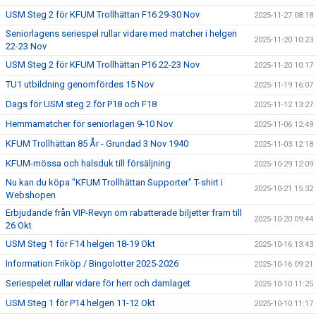
USM Steg 2 för KFUM Trollhättan F16 29-30 Nov
2025-11-27 08:18
Seniorlagens seriespel rullar vidare med matcher i helgen
2025-11-20 10:23
22-23 Nov
USM Steg 2 för KFUM Trollhättan P16 22-23 Nov
2025-11-20 10:17
TU1 utbildning genomfördes 15 Nov
2025-11-19 16:07
Dags för USM steg 2 för P18 och F18
2025-11-12 13:27
Hemmamatcher för seniorlagen 9-10 Nov
2025-11-06 12:49
KFUM Trollhättan 85 År - Grundad 3 Nov 1940
2025-11-03 12:18
KFUM-mössa och halsduk till försäljning
2025-10-29 12:09
Nu kan du köpa "KFUM Trollhättan Supporter" T-shirt i
2025-10-21 15:32
Webshopen
Erbjudande från VIP-Revyn om rabatterade biljetter fram till
2025-10-20 09:44
26 Okt
USM Steg 1 för F14 helgen 18-19 Okt
2025-10-16 13:43
Information Friköp / Bingolotter 2025-2026
2025-10-16 09:21
Seriespelet rullar vidare för herr och damlaget
2025-10-10 11:25
USM Steg 1 för P14 helgen 11-12 Okt
2025-10-10 11:17