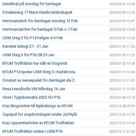
Seriefinal på söndag för herrlaget
2023-02-16 14:49
Föreläsning 17 Mars Ideella ledarskapet
2023-02-09 14:29
Hemmamatch för damlaget söndag 12 Feb
2023-02-09 10:47
Hemmamatcher för herrlaget 5 Feb o 7 Feb
2023-02-02 13:04
USM Steg 3 för F14 helgen 4-5 Feb
2023-02-02 12:53
Kansliet stängt 27 - 31 Jan
2023-01-25 11:36
USM Steg 3 för P16 28-29 Jan
2023-01-25 11:29
KFUM Trollhättan har sålt en högvinst
2023-01-23 10:38
KFUM P14 spelar USM Steg 3 i Karlskrona
2023-01-13 10:40
Omstart av seriespelet för damlaget div 2
2023-01-12 11:47
Resa Handbolls-VM Måndag 16 Jan
2023-01-11 10:33
Vinst i Tygrikesnatta 2023 för P16
2023-01-08 12:13
Köp Bingolotter till Nyårsbingo av KFUM
2022-12-28 09:39
Cupspel för ungdomslagen under Jul/Nyår
2022-12-25 12:30
Köp Uppesittarlotter av KFUM Trollhättan
2022-12-15 14:20
KFUM Trollhättan vidare i USM P16
2022-12-11 21:22