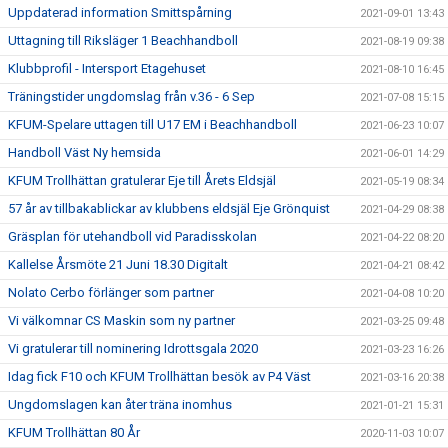
Uppdaterad information Smittspårning
2021-09-01 13:43
Uttagning till Riksläger 1 Beachhandboll
2021-08-19 09:38
Klubbprofil - Intersport Etagehuset
2021-08-10 16:45
Träningstider ungdomslag från v.36 - 6 Sep
2021-07-08 15:15
KFUM-Spelare uttagen till U17 EM i Beachhandboll
2021-06-23 10:07
Handboll Väst Ny hemsida
2021-06-01 14:29
KFUM Trollhättan gratulerar Eje till Årets Eldsjäl
2021-05-19 08:34
57 år av tillbakablickar av klubbens eldsjäl Eje Grönquist
2021-04-29 08:38
Gräsplan för utehandboll vid Paradisskolan
2021-04-22 08:20
Kallelse Årsmöte 21 Juni 18.30 Digitalt
2021-04-21 08:42
Nolato Cerbo förlänger som partner
2021-04-08 10:20
Vi välkomnar CS Maskin som ny partner
2021-03-25 09:48
Vi gratulerar till nominering Idrottsgala 2020
2021-03-23 16:26
Idag fick F10 och KFUM Trollhättan besök av P4 Väst
2021-03-16 20:38
Ungdomslagen kan åter träna inomhus
2021-01-21 15:31
KFUM Trollhättan 80 År
2020-11-03 10:07