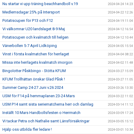
Nu startar vi upp träning beachhandboll v.19
2024-04-24 14:23
Medlemsdagar 25% på Intersport
2024-04-22 12:26
Potatiscupen för P13 och F12
2024-04-19 11:04
Vi välkomnar U20 landslaget 8-9 Maj
2024-04-12 16:54
Potatiscupen och kvalmatch till helgen
2024-04-12 10:44
Vänerbollen 5-7 April Lidköping
2024-04-05 15:54
Vinst i första kvalmatchen för herrlaget
2024-04-04 08:22
Missa inte herrlagets kvalmatch imorgon
2024-04-02 11:48
Bingolotter Påskbingo - Stötta KFUM
2024-03-27 15:09
KFUM Trollhättan önskar Glad Påsk !
2024-03-27 11:05
Summer Camp 24-27 Juni v.26 2024
2024-03-26 13:30
USM för F14 på hemmaplanen 23-24 Mars
2024-03-22 11:02
USM P14 samt sista seriematcherna herr och damlag
2024-03-14 11:12
Inställt 10 Mars Handbollsfesten o Herrmatch
2024-03-09 17:24
Vi tackar Petra och Nathalie samt Länsförsäkringar
2024-03-05 15:12
Hjälp oss utbilda fler ledare !
2024-03-01 10:34