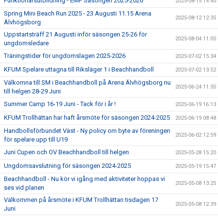
Funktionärsutbildning - EMP Säsongen 2025-2026
2025-08-15 14:40
Spring Mini Beach Run 2025 - 23 Augusti 11.15 Arena
2025-08-12 12:35
Älvhögsborg
Uppstartsträff 21 Augusti inför säsongen 25-26 för
2025-08-04 11:05
ungdomsledare
Träningstider för ungdomslagen 2025-2026
2025-07-02 15:34
KFUM Spelare uttagna till Riksläger 1 i Beachhandboll
2025-07-02 13:52
Välkomna till SM i Beachhandboll på Arena Älvhögsborg nu
2025-06-24 11:35
till helgen 28-29 Juni
Summer Camp 16-19 Juni - Tack för i år !
2025-06-19 16:13
KFUM Trollhättan har haft årsmöte för säsongen 2024-2025
2025-06-19 08:48
Handbollsförbundet Väst - Ny policy om byte av föreningen
2025-06-02 12:59
för spelare upp till U19
Juni Cupen och OV Beachhandboll till helgen
2025-05-28 15:20
Ungdomsavslutning för säsongen 2024-2025
2025-05-19 15:47
Beachhandboll - Nu kör vi igång med aktiviteter hoppas vi
2025-05-08 13:25
ses vid planen
Välkommen på årsmöte i KFUM Trollhättan tisdagen 17
2025-05-08 12:39
Juni