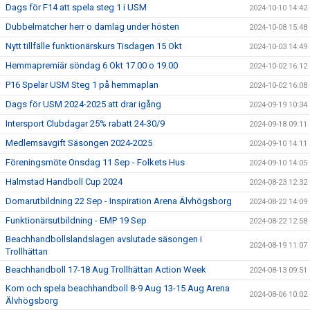
Dags för F14 att spela steg 1 i USM
2024-10-10 14:42
Dubbelmatcher herr o damlag under hösten
2024-10-08 15:48
Nytt tillfälle funktionärskurs Tisdagen 15 Okt
2024-10-03 14:49
Hemmapremiär söndag 6 Okt 17.00 o 19.00
2024-10-02 16:12
P16 Spelar USM Steg 1 på hemmaplan
2024-10-02 16:08
Dags för USM 2024-2025 att drar igång
2024-09-19 10:34
Intersport Clubdagar 25% rabatt 24-30/9
2024-09-18 09:11
Medlemsavgift Säsongen 2024-2025
2024-09-10 14:11
Föreningsmöte Onsdag 11 Sep - Folkets Hus
2024-09-10 14:05
Halmstad Handboll Cup 2024
2024-08-23 12:32
Domarutbildning 22 Sep - Inspiration Arena Älvhögsborg
2024-08-22 14:09
Funktionärsutbildning - EMP 19 Sep
2024-08-22 12:58
Beachhandbollslandslagen avslutade säsongen i
2024-08-19 11:07
Trollhättan
Beachhandboll 17-18 Aug Trollhättan Action Week
2024-08-13 09:51
Kom och spela beachhandboll 8-9 Aug 13-15 Aug Arena
2024-08-06 10:02
Älvhögsborg