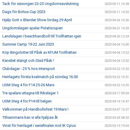
Tack för säsongen 22-23 Ungdomsavslutning
2023-05-11 14:28
Dags för Bohus Cup 2023
2023-05-11 14:02
Hjälp Gott o Blandat Show lördag 29 April
2023-04-26 10:26
Ungdomslagen spelar Potatiscupen
2023-04-21 14:33
Landslagen i beachhandboll till Trollhättan igen
2023-04-20 12:24
Summer Camp 19-22 Juni 2023
2023-04-04 15:00
Köp Bingolotter till Påsk av KFUM Trollhättan
2023-04-04 13:52
Kansliet stängt och Glad Påsk !
2023-04-04 13:32
Clubdagar - 25 % hos Intersport
2023-03-22 15:32
Herrlagets första kvalmatch på söndag 16.00
2023-03-22 10:31
USM Steg 4 för F14 25-26 Mars
2023-03-22 10:25
Tre spelare uttagna till Riksläger 1
2023-03-17 09:04
USM Steg 4 för P14 till helgen
2023-03-14 14:47
Välkommen på Handbollsfest 19 Mars !
2023-03-07 15:57
Tillsammans kan vi alla hjälpas åt
2023-02-24 08:32
Vinst för herrlaget i seriefinalen mot IK Cyrus
2023-02-19 19:04