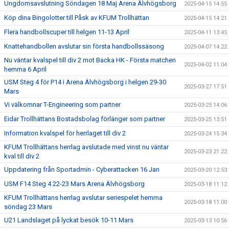
Ungdomsavslutning Söndagen 18 Maj Arena Älvhögsborg
2025-04-15 14:55
Köp dina Bingolotter till Påsk av KFUM Trollhättan
2025-04-15 14:21
Flera handbollscuper till helgen 11-13 April
2025-04-11 13:45
Knattehandbollen avslutar sin första handbollssäsong
2025-04-07 14:22
Nu väntar kvalspel till div 2 mot Backa HK - Första matchen
2025-04-02 11:04
hemma 6 April
USM Steg 4 för P14 i Arena Älvhögsborg i helgen 29-30
2025-03-27 17:51
Mars
Vi välkomnar T-Engineering som partner
2025-03-25 14:06
Eidar Trollhättans Bostadsbolag förlänger som partner
2025-03-25 13:51
Information kvalspel för herrlaget till div 2
2025-03-24 15:34
KFUM Trollhättans herrlag avslutade med vinst nu väntar
2025-03-23 21:22
kval till div 2
Uppdatering från Sportadmin - Cyberattacken 16 Jan
2025-03-20 12:53
USM F14 Steg 4 22-23 Mars Arena Älvhögsborg
2025-03-18 11:12
KFUM Trollhättans herrlag avslutar seriespelet hemma
2025-03-18 11:00
söndag 23 Mars
U21 Landslaget på lyckat besök 10-11 Mars
2025-03-13 10:56