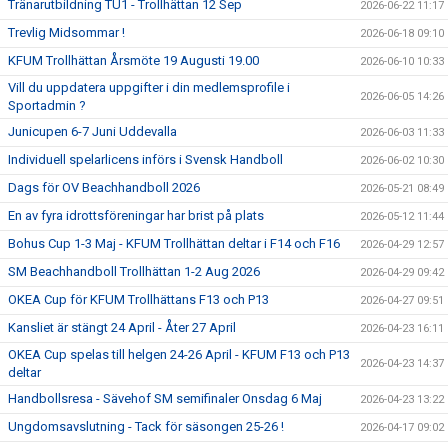
Tränarutbildning TU1 - Trollhättan 12 Sep
2026-06-22 11:17
Trevlig Midsommar !
2026-06-18 09:10
KFUM Trollhättan Årsmöte 19 Augusti 19.00
2026-06-10 10:33
Vill du uppdatera uppgifter i din medlemsprofile i
2026-06-05 14:26
Sportadmin ?
Junicupen 6-7 Juni Uddevalla
2026-06-03 11:33
Individuell spelarlicens införs i Svensk Handboll
2026-06-02 10:30
Dags för OV Beachhandboll 2026
2026-05-21 08:49
En av fyra idrottsföreningar har brist på plats
2026-05-12 11:44
Bohus Cup 1-3 Maj - KFUM Trollhättan deltar i F14 och F16
2026-04-29 12:57
SM Beachhandboll Trollhättan 1-2 Aug 2026
2026-04-29 09:42
OKEA Cup för KFUM Trollhättans F13 och P13
2026-04-27 09:51
Kansliet är stängt 24 April - Åter 27 April
2026-04-23 16:11
OKEA Cup spelas till helgen 24-26 April - KFUM F13 och P13
2026-04-23 14:37
deltar
Handbollsresa - Sävehof SM semifinaler Onsdag 6 Maj
2026-04-23 13:22
Ungdomsavslutning - Tack för säsongen 25-26 !
2026-04-17 09:02