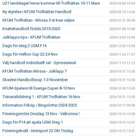
U21 landslaget herrar kommer till Trollhättan 10-11 Mars
2025-03-04 14:03
Ny styrelse i KFUM Trollhättan Handboll
2025-02-14 12:06
KFUM Trollhättan - Mössa 5 st kvar säljes
2025-01-31 09:34
Knattehandboll födda 2019-2020
2025-01-08 10:48
Julklapps tips - KFUM Trollhättan
2024-12-05 14:00
Dags för steg 2 USM F14
2024-12-05 13:34
Dags för Hellton Cup 22-24 Nov
2024-11-22 11:27
Välj handboll individuellt val - Gymnasieval
2024-11-13 11:12
KFUM Trollhättan Mössa - Julklapp ?
2024-10-31 15:30
Skadevi Handbollscup 1-3 November
2024-10-31 10:34
KFUM-Spelare till Sverige Cupen 8-10 Nov
2024-10-28 13:42
Tränarutbildning 1 - KFUM Trollhättan 16 Nov
2024-10-21 15:39
Information Friköp / Bingolotter 2024-2025
2024-10-17 09:58
Föreningsmöte Onsdag 13 Nov - Välkomna !
2024-10-16 10:58
Dags för P14 att spela USM Steg 1
2024-10-15 15:31
Föreningskväll - Intersport 22 Okt Tisdag
2024-10-15 13:21