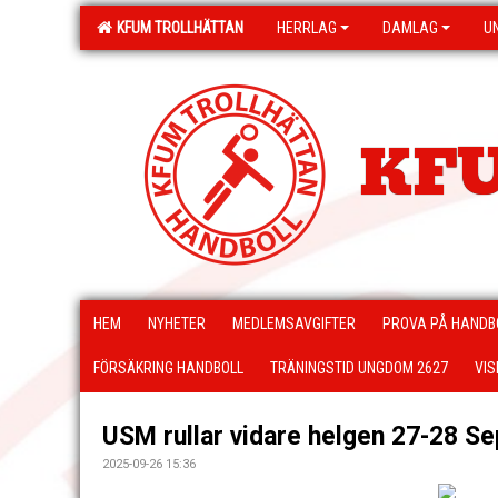
KFUM TROLLHÄTTAN
HERRLAG
DAMLAG
U
KFU
HEM
NYHETER
MEDLEMSAVGIFTER
PROVA PÅ HANDB
FÖRSÄKRING HANDBOLL
TRÄNINGSTID UNGDOM 2627
VIS
USM rullar vidare helgen 27-28 Se
2025-09-26 15:36