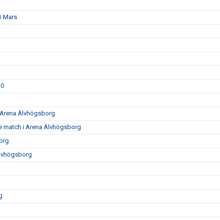
1 Mars
30
0 Arena Älvhögsborg
e match i Arena Älvhögsborg
org
Älvhögsborg
g