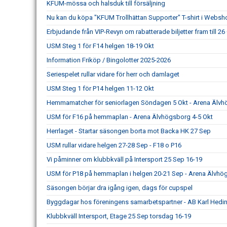
KFUM-mössa och halsduk till försäljning
Nu kan du köpa "KFUM Trollhättan Supporter" T-shirt i Webs
Erbjudande från VIP-Revyn om rabatterade biljetter fram till 26
USM Steg 1 för F14 helgen 18-19 Okt
Information Friköp / Bingolotter 2025-2026
Seriespelet rullar vidare för herr och damlaget
USM Steg 1 för P14 helgen 11-12 Okt
Hemmamatcher för seniorlagen Söndagen 5 Okt - Arena Älv
USM för F16 på hemmaplan - Arena Älvhögsborg 4-5 Okt
Herrlaget - Startar säsongen borta mot Backa HK 27 Sep
USM rullar vidare helgen 27-28 Sep - F18 o P16
Vi påminner om klubbkväll på Intersport 25 Sep 16-19
USM för P18 på hemmaplan i helgen 20-21 Sep - Arena Älvhö
Säsongen börjar dra igång igen, dags för cupspel
Byggdagar hos föreningens samarbetspartner - AB Karl Hedin
Klubbkväll Intersport, Etage 25 Sep torsdag 16-19