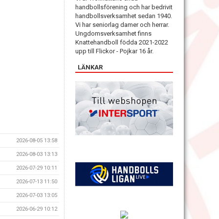
handbollsförening och har bedrivit
handbollsverksamhet sedan 1940.
Vi har seniorlag damer och herrar.
Ungdomsverksamhet finns
Knattehandboll födda 2021-2022
upp till Flickor - Pojkar 16 år.
LÄNKAR
2026-08-05 13:58
2026-08-03 13:13
2026-07-29 10:11
2026-07-13 11:50
2026-07-03 13:05
2026-06-29 10:12