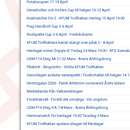
Potatiscupen 17-19 April
Vänerbollen och Höfers Cup till helgen 10-12 April
Kvalmatcher Div 2 - KFUM Trollhättan Herrlag 13 April 19.00
Prag Handboll Cup 2-6 April
Rödspätte Cup 2-6 April - Fredrikshamn
KFUM Trollhättans kansli stängt över påsk 2 - 8 April
Herrlaget möter Örgryte IS Tisdag 24 Mars 19.00 - ATG Svens
USM F14 Steg 4A 21-22 Mars - Arena Älvhögsborg
Påsklott - Bingolotto - Stötta KFUM Trollhättan
Seniorlagen avslutar seriespelet i Torsbohallen till helgen 14-
Idrottsgalan 2026 - Patrik Ahlström nominerad Årets ledare
Meddelande från Valberedningen
Föräldrakväll - Förstå det omöjliga - Din ungdom
USM P14 Steg 4:A 7-8 Mars - Arena Älvhögsborg
Hemmamatch för herrlaget 19.30 Torsdag 5 Mars
KFUM Trollhättan spelare uttagen till Riksläger