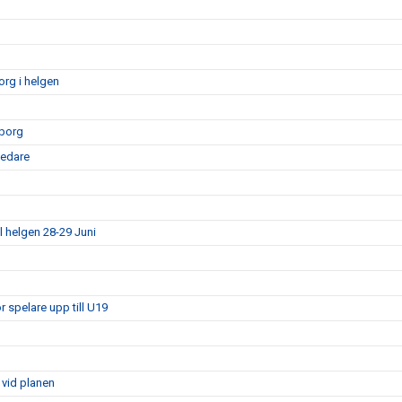
rg i helgen
sborg
ledare
l helgen 28-29 Juni
 spelare upp till U19
 vid planen