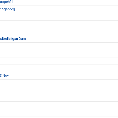
luppehåll
vhögsborg
ndbollsligan Dam
23 Nov