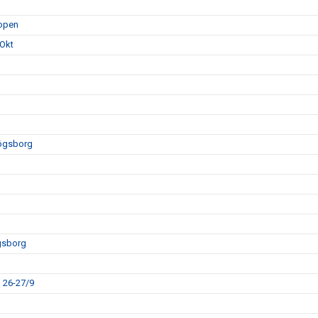
hopen
 Okt
högsborg
gsborg
 26-27/9