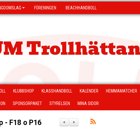
NGDOMSLAG
FÖRENINGEN
BEACHHANDBOLL
M Trollhättan
OLL
KLUBBSHOP
KLASSHANDBOLL
KALENDER
HEMMAMATCHER
ION
SPONSORPAKET
STYRELSEN
MINA SIDOR
p - F18 o P16
<
>