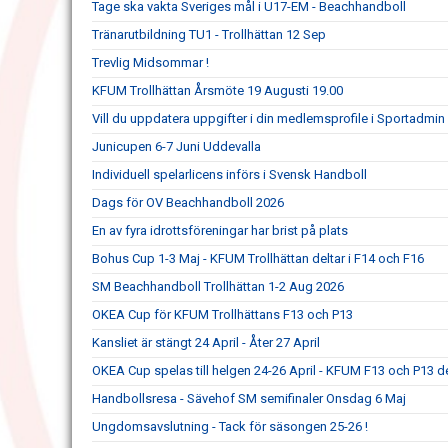
Tage ska vakta Sveriges mål i U17-EM - Beachhandboll
Tränarutbildning TU1 - Trollhättan 12 Sep
Trevlig Midsommar !
KFUM Trollhättan Årsmöte 19 Augusti 19.00
Vill du uppdatera uppgifter i din medlemsprofile i Sportadmin
Junicupen 6-7 Juni Uddevalla
Individuell spelarlicens införs i Svensk Handboll
Dags för OV Beachhandboll 2026
En av fyra idrottsföreningar har brist på plats
Bohus Cup 1-3 Maj - KFUM Trollhättan deltar i F14 och F16
SM Beachhandboll Trollhättan 1-2 Aug 2026
OKEA Cup för KFUM Trollhättans F13 och P13
Kansliet är stängt 24 April - Åter 27 April
OKEA Cup spelas till helgen 24-26 April - KFUM F13 och P13 de
Handbollsresa - Sävehof SM semifinaler Onsdag 6 Maj
Ungdomsavslutning - Tack för säsongen 25-26 !