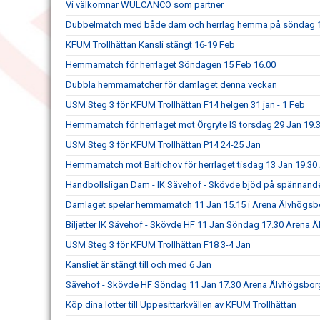
Vi välkomnar WULCANCO som partner
Dubbelmatch med både dam och herrlag hemma på söndag 
KFUM Trollhättan Kansli stängt 16-19 Feb
Hemmamatch för herrlaget Söndagen 15 Feb 16.00
Dubbla hemmamatcher för damlaget denna veckan
USM Steg 3 för KFUM Trollhättan F14 helgen 31 jan - 1 Feb
Hemmamatch för herrlaget mot Örgryte IS torsdag 29 Jan 19.
USM Steg 3 för KFUM Trollhättan P14 24-25 Jan
Hemmamatch mot Baltichov för herrlaget tisdag 13 Jan 19.3
Handbollsligan Dam - IK Sävehof - Skövde bjöd på spännand
Damlaget spelar hemmamatch 11 Jan 15.15 i Arena Älvhögsb
Biljetter IK Sävehof - Skövde HF 11 Jan Söndag 17.30 Arena 
USM Steg 3 för KFUM Trollhättan F18 3-4 Jan
Kansliet är stängt till och med 6 Jan
Sävehof - Skövde HF Söndag 11 Jan 17.30 Arena Älvhögsbor
Köp dina lotter till Uppesittarkvällen av KFUM Trollhättan