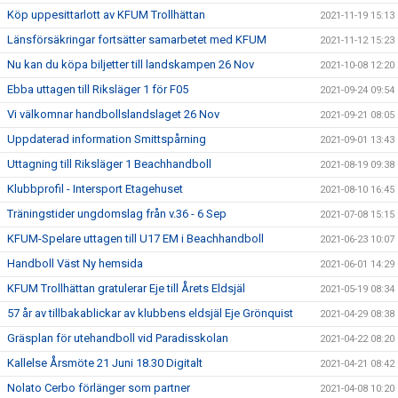
Köp uppesittarlott av KFUM Trollhättan
2021-11-19 15:13
Länsförsäkringar fortsätter samarbetet med KFUM
2021-11-12 15:23
Nu kan du köpa biljetter till landskampen 26 Nov
2021-10-08 12:20
Ebba uttagen till Riksläger 1 för F05
2021-09-24 09:54
Vi välkomnar handbollslandslaget 26 Nov
2021-09-21 08:05
Uppdaterad information Smittspårning
2021-09-01 13:43
Uttagning till Riksläger 1 Beachhandboll
2021-08-19 09:38
Klubbprofil - Intersport Etagehuset
2021-08-10 16:45
Träningstider ungdomslag från v.36 - 6 Sep
2021-07-08 15:15
KFUM-Spelare uttagen till U17 EM i Beachhandboll
2021-06-23 10:07
Handboll Väst Ny hemsida
2021-06-01 14:29
KFUM Trollhättan gratulerar Eje till Årets Eldsjäl
2021-05-19 08:34
57 år av tillbakablickar av klubbens eldsjäl Eje Grönquist
2021-04-29 08:38
Gräsplan för utehandboll vid Paradisskolan
2021-04-22 08:20
Kallelse Årsmöte 21 Juni 18.30 Digitalt
2021-04-21 08:42
Nolato Cerbo förlänger som partner
2021-04-08 10:20