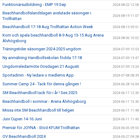
Funktionärsutbildning - EMP 19 Sep
2024-08-22 12:58
Beachhandbollslandslagen avslutade säsongen i
2024-08-19 11:07
Trollhättan
Beachhandboll 17-18 Aug Trollhättan Action Week
2024-08-13 09:51
Kom och spela beachhandboll 8-9 Aug 13-15 Aug Arena
2024-08-06 10:02
Älvhögsborg
Träningstider säsongen 2024-2025 ungdom
2024-07-09 15:53
Ny anmälning Handbollsskolan födda 17-18
2024-07-09 13:47
Ungdomsledarmöte Onsdagen 21 Augusti
2024-07-09 13:24
Sportadmin - Ny ledare o medlems App
2024-07-08 08:39
Summer Camp 24 - Tack för denna gången !
2024-06-28 16:04
SM Beachhandboll tack för i år ! Ses 2025
2024-06-17 12:30
Beachhandboll i sommar - Arena Älvhögsborg
2024-06-11 15:30
Missa inte SM Beachhandboll till helgen
2024-06-11 11:48
Juni Cupen 14-16 Juni
2024-06-11 11:40
Premiär för JOYNA - Stöd KFUM Trollhättan
2024-06-05 09:55
OV Beachhandboll 2024
2024-05-27 09:28