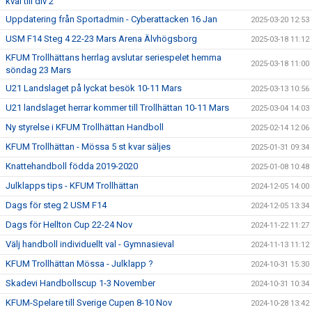
kval till div 2
Uppdatering från Sportadmin - Cyberattacken 16 Jan
2025-03-20 12:53
USM F14 Steg 4 22-23 Mars Arena Älvhögsborg
2025-03-18 11:12
KFUM Trollhättans herrlag avslutar seriespelet hemma
2025-03-18 11:00
söndag 23 Mars
U21 Landslaget på lyckat besök 10-11 Mars
2025-03-13 10:56
U21 landslaget herrar kommer till Trollhättan 10-11 Mars
2025-03-04 14:03
Ny styrelse i KFUM Trollhättan Handboll
2025-02-14 12:06
KFUM Trollhättan - Mössa 5 st kvar säljes
2025-01-31 09:34
Knattehandboll födda 2019-2020
2025-01-08 10:48
Julklapps tips - KFUM Trollhättan
2024-12-05 14:00
Dags för steg 2 USM F14
2024-12-05 13:34
Dags för Hellton Cup 22-24 Nov
2024-11-22 11:27
Välj handboll individuellt val - Gymnasieval
2024-11-13 11:12
KFUM Trollhättan Mössa - Julklapp ?
2024-10-31 15:30
Skadevi Handbollscup 1-3 November
2024-10-31 10:34
KFUM-Spelare till Sverige Cupen 8-10 Nov
2024-10-28 13:42