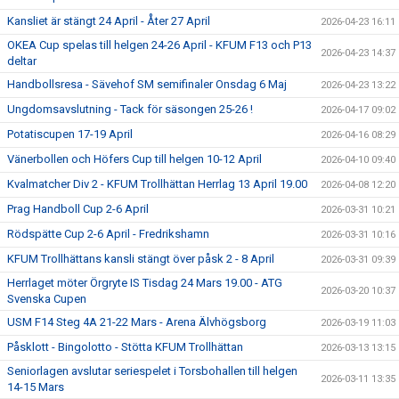
Kansliet är stängt 24 April - Åter 27 April
2026-04-23 16:11
OKEA Cup spelas till helgen 24-26 April - KFUM F13 och P13
2026-04-23 14:37
deltar
Handbollsresa - Sävehof SM semifinaler Onsdag 6 Maj
2026-04-23 13:22
Ungdomsavslutning - Tack för säsongen 25-26 !
2026-04-17 09:02
Potatiscupen 17-19 April
2026-04-16 08:29
Vänerbollen och Höfers Cup till helgen 10-12 April
2026-04-10 09:40
Kvalmatcher Div 2 - KFUM Trollhättan Herrlag 13 April 19.00
2026-04-08 12:20
Prag Handboll Cup 2-6 April
2026-03-31 10:21
Rödspätte Cup 2-6 April - Fredrikshamn
2026-03-31 10:16
KFUM Trollhättans kansli stängt över påsk 2 - 8 April
2026-03-31 09:39
Herrlaget möter Örgryte IS Tisdag 24 Mars 19.00 - ATG
2026-03-20 10:37
Svenska Cupen
USM F14 Steg 4A 21-22 Mars - Arena Älvhögsborg
2026-03-19 11:03
Påsklott - Bingolotto - Stötta KFUM Trollhättan
2026-03-13 13:15
Seniorlagen avslutar seriespelet i Torsbohallen till helgen
2026-03-11 13:35
14-15 Mars