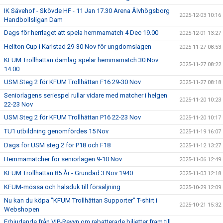
IK Sävehof - Skövde HF - 11 Jan 17.30 Arena Älvhögsborg
2025-12-03 10:16
Handbollsligan Dam
Dags för herrlaget att spela hemmamatch 4 Dec 19.00
2025-12-01 13:27
Hellton Cup i Karlstad 29-30 Nov för ungdomslagen
2025-11-27 08:53
KFUM Trollhättan damlag spelar hemmamatch 30 Nov
2025-11-27 08:22
14.00
USM Steg 2 för KFUM Trollhättan F16 29-30 Nov
2025-11-27 08:18
Seniorlagens seriespel rullar vidare med matcher i helgen
2025-11-20 10:23
22-23 Nov
USM Steg 2 för KFUM Trollhättan P16 22-23 Nov
2025-11-20 10:17
TU1 utbildning genomfördes 15 Nov
2025-11-19 16:07
Dags för USM steg 2 för P18 och F18
2025-11-12 13:27
Hemmamatcher för seniorlagen 9-10 Nov
2025-11-06 12:49
KFUM Trollhättan 85 År - Grundad 3 Nov 1940
2025-11-03 12:18
KFUM-mössa och halsduk till försäljning
2025-10-29 12:09
Nu kan du köpa "KFUM Trollhättan Supporter" T-shirt i
2025-10-21 15:32
Webshopen
Erbjudande från VIP-Revyn om rabatterade biljetter fram till