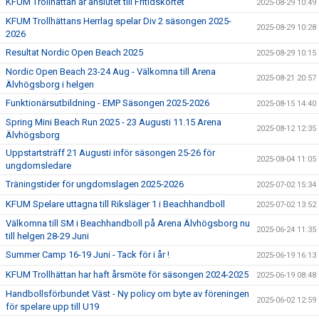
KFUM Trollhättan är anslutet till Fritidskortet
2025-08-29 10:49
KFUM Trollhättans Herrlag spelar Div 2 säsongen 2025-
2025-08-29 10:28
2026
Resultat Nordic Open Beach 2025
2025-08-29 10:15
Nordic Open Beach 23-24 Aug - Välkomna till Arena
2025-08-21 20:57
Älvhögsborg i helgen
Funktionärsutbildning - EMP Säsongen 2025-2026
2025-08-15 14:40
Spring Mini Beach Run 2025 - 23 Augusti 11.15 Arena
2025-08-12 12:35
Älvhögsborg
Uppstartsträff 21 Augusti inför säsongen 25-26 för
2025-08-04 11:05
ungdomsledare
Träningstider för ungdomslagen 2025-2026
2025-07-02 15:34
KFUM Spelare uttagna till Riksläger 1 i Beachhandboll
2025-07-02 13:52
Välkomna till SM i Beachhandboll på Arena Älvhögsborg nu
2025-06-24 11:35
till helgen 28-29 Juni
Summer Camp 16-19 Juni - Tack för i år !
2025-06-19 16:13
KFUM Trollhättan har haft årsmöte för säsongen 2024-2025
2025-06-19 08:48
Handbollsförbundet Väst - Ny policy om byte av föreningen
2025-06-02 12:59
för spelare upp till U19