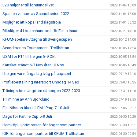
320 miljoner till föreningslivet
2022-11-04 16:09
Spanien vinnare av Scandiberico 2022
2022-11-04 16:00
Möjlighet att köpa landslagströja
2022-11-01 08:32
Riksläger 4 i beachhandboll för Elin o Isaac
2022-10-21 14:18
KFUM-spelare uttagna till Sverigecupen
2022-10-12 14:08
Scandiberico Tournament i Trollhättan
2022-10-05 17:24
USM för P14 till helgen 8-9 Okt
2022-10-05 16:54
Kansliet stängt 6-7 Nov åter 10 Nov
2022-10-05 16:49
I helgen var många lag iväg på cupspel
2022-09-19 19:16
Profilebeställning Intersport Onsdag 14 Sep
2022-09-07 13:35
Träningstider Ungdom säsongen 2022-2023
2022-07-31 11:10
Till minne av Ann Björklund
2022-07-19 19:55
Elin Nilsson åker till EM i Prag 7-10 Juli
2022-07-06 09:17
Dags för Partille Cup 5-9 Juli
2022-06-30 10:20
Hemköp Hjortmossen förlänger som partner
2022-06-30 10:11
IQR förlänger som partner till KFUM Trollhättan
2022-06-30 09:54