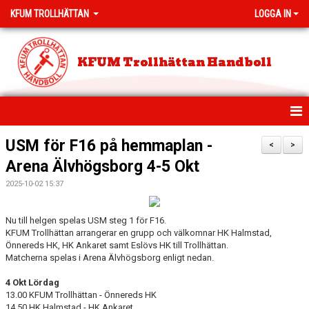
KFUM TROLLHÄTTAN
LOGGA IN
KFUM Trollhättan Handboll
HEM
USM för F16 på hemmaplan -
<
>
Arena Älvhögsborg 4-5 Okt
NYHETER
2025-10-02 15:37
MEDLEMSAVGIFTER
Nu till helgen spelas USM steg 1 för F16.
PROVA PÅ HANDBOLL
KFUM Trollhättan arrangerar en grupp och välkomnar HK Halmstad,
Önnereds HK, HK Ankaret samt Eslövs HK till Trollhättan.
KLUBBSHOP
Matcherna spelas i Arena Älvhögsborg enligt nedan.
4 Okt Lördag
KLASSHANDBOLL
13.00 KFUM Trollhättan - Önnereds HK
14.50 HK Halmstad - HK Ankaret