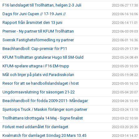
F16 landslaget till Trollhättan, helgen 2-3 Juli
2022-06-27 17:30
Dags för Juni Cupen // 17-19 Juni //
2022-06-16 16:06
Rapport från årsmötet den 13 juni
2022-06-14 11:01
Premier - Ny partner till KFUM Trollhättan
2022-06-03 09:03
Svensk Fastighetsförmedling ny partner
2022-06-01 16:36
Beachhandboll: Cup-premiär för P11
2022-05-29 17:39
KFUM Trollhättan gratulerar Hugo till SM-Guld
2022-05-24 08:49
KFUM-spelare uttagna i F16 EM-trupp
2022-05-20 10:59
Mål och linjer på plats vid Paradisskolan
2022-05-19 08:22
Resor för att se handbollslandslaget i höst
2022-05-05 16:12
Ungdomsavslutning för säsongen 21-22
2022-05-04 20:07
Beachhandboll för födda 2009-2011- Måndagar
2022-04-26 10:49
Sjuntorps Truck / Maskin förlänger som partner
2022-03-24 13:10
Trollhättans Idrottsgala 14 Maj - Signe finalist
2022-03-22 10:50
Förlust med uddamålet för damlaget
2022-03-20 20:35
Kvalmatch för damlaget Söndag 20 Mars 13.45
2022-03-14 14:37