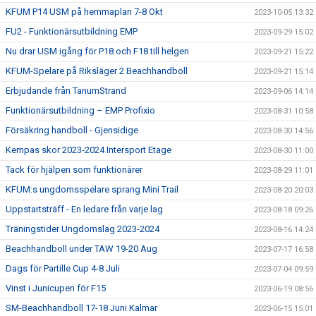
KFUM P14 USM på hemmaplan 7-8 Okt
2023-10-05 13:32
FU2 - Funktionärsutbildning EMP
2023-09-29 15:02
Nu drar USM igång för P18 och F18 till helgen
2023-09-21 15:22
KFUM-Spelare på Riksläger 2 Beachhandboll
2023-09-21 15:14
Erbjudande från TanumStrand
2023-09-06 14:14
Funktionärsutbildning – EMP Profixio
2023-08-31 10:58
Försäkring handboll - Gjensidige
2023-08-30 14:56
Kempas skor 2023-2024 Intersport Etage
2023-08-30 11:00
Tack för hjälpen som funktionärer
2023-08-29 11:01
KFUM:s ungdomsspelare sprang Mini Trail
2023-08-20 20:03
Uppstartsträff - En ledare från varje lag
2023-08-18 09:26
Träningstider Ungdomslag 2023-2024
2023-08-16 14:24
Beachhandboll under TAW 19-20 Aug
2023-07-17 16:58
Dags för Partille Cup 4-8 Juli
2023-07-04 09:59
Vinst i Junicupen för F15
2023-06-19 08:56
SM-Beachhandboll 17-18 Juni Kalmar
2023-06-15 15:01