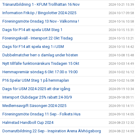
Tränarutbildning 1 - KFUM Trollhättan 16 Nov
2024-10-21 15:39
Information Friköp / Bingolotter 2024-2025
2024-10-17 09:58
Föreningsmöte Onsdag 13 Nov - Välkomna !
2024-10-16 10:58
Dags för P14 att spela USM Steg 1
2024-10-15 15:31
Föreningskväll - Intersport 22 Okt Tisdag
2024-10-15 13:21
Dags för F14 att spela steg 1 i USM
2024-10-10 14:42
Dubbelmatcher herr o damlag under hösten
2024-10-08 15:48
Nytt tillfälle funktionärskurs Tisdagen 15 Okt
2024-10-03 14:49
Hemmapremiär söndag 6 Okt 17.00 o 19.00
2024-10-02 16:12
P16 Spelar USM Steg 1 på hemmaplan
2024-10-02 16:08
Dags för USM 2024-2025 att drar igång
2024-09-19 10:34
Intersport Clubdagar 25% rabatt 24-30/9
2024-09-18 09:11
Medlemsavgift Säsongen 2024-2025
2024-09-10 14:11
Föreningsmöte Onsdag 11 Sep - Folkets Hus
2024-09-10 14:05
Halmstad Handboll Cup 2024
2024-08-23 12:32
Domarutbildning 22 Sep - Inspiration Arena Älvhögsborg
2024-08-22 14:09