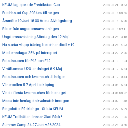
KFUM-lag spelade Fredrikstad Cup
2024-05-21 10:53
Fredrikstad Cup 2024 nu till helgen
2024-05-16 08:35
Årsmöte 19 Juni 18.00 Arena Älvhögsborg
2024-05-15 16:20
Bilder från ungsdomsavslutningen
2024-05-13 09:11
Ungdomsavslutning Söndag den 12 Maj
2024-04-25 13:18
Nu startar vi upp träning beachhandboll v.19
2024-04-24 14:23
Medlemsdagar 25% på Intersport
2024-04-22 12:26
Potatiscupen för P13 och F12
2024-04-19 11:04
Vi välkomnar U20 landslaget 8-9 Maj
2024-04-12 16:54
Potatiscupen och kvalmatch till helgen
2024-04-12 10:44
Vänerbollen 5-7 April Lidköping
2024-04-05 15:54
Vinst i första kvalmatchen för herrlaget
2024-04-04 08:22
Missa inte herrlagets kvalmatch imorgon
2024-04-02 11:48
Bingolotter Påskbingo - Stötta KFUM
2024-03-27 15:09
KFUM Trollhättan önskar Glad Påsk !
2024-03-27 11:05
Summer Camp 24-27 Juni v.26 2024
2024-03-26 13:30