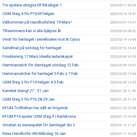
Tre spelare uttagna till Riksläger 1
2023-03-17 09:04
USM Steg 4 för P14 till helgen
2023-03-14 14:47
Välkommen på Handbollsfest 19 Mars !
2023-03-07 15:57
Tillsammans kan vi alla hjälpas åt
2023-02-24 08:32
Vinst för herrlaget i seriefinalen mot IK Cyrus
2023-02-19 19:04
Seriefinal på söndag för herrlaget
2023-02-16 14:49
Föreläsning 17 Mars Ideella ledarskapet
2023-02-09 14:29
Hemmamatch för damlaget söndag 12 Feb
2023-02-09 10:47
Hemmamatcher för herrlaget 5 Feb o 7 Feb
2023-02-02 13:04
USM Steg 3 för F14 helgen 4-5 Feb
2023-02-02 12:53
Kansliet stängt 27 - 31 Jan
2023-01-25 11:36
USM Steg 3 för P16 28-29 Jan
2023-01-25 11:29
KFUM Trollhättan har sålt en högvinst
2023-01-23 10:38
KFUM P14 spelar USM Steg 3 i Karlskrona
2023-01-13 10:40
Omstart av seriespelet för damlaget div 2
2023-01-12 11:47
Resa Handbolls-VM Måndag 16 Jan
2023-01-11 10:33