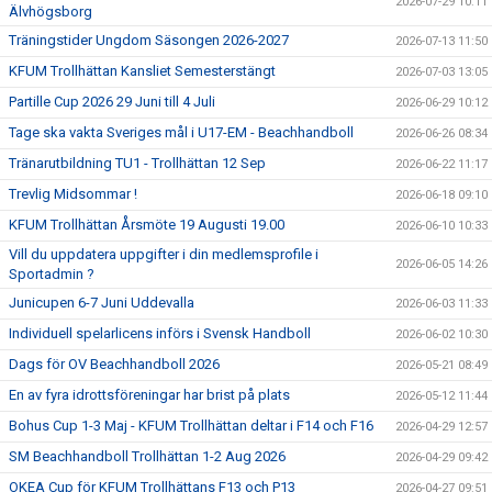
2026-07-29 10:11
Älvhögsborg
Träningstider Ungdom Säsongen 2026-2027
2026-07-13 11:50
KFUM Trollhättan Kansliet Semesterstängt
2026-07-03 13:05
Partille Cup 2026 29 Juni till 4 Juli
2026-06-29 10:12
Tage ska vakta Sveriges mål i U17-EM - Beachhandboll
2026-06-26 08:34
Tränarutbildning TU1 - Trollhättan 12 Sep
2026-06-22 11:17
Trevlig Midsommar !
2026-06-18 09:10
KFUM Trollhättan Årsmöte 19 Augusti 19.00
2026-06-10 10:33
Vill du uppdatera uppgifter i din medlemsprofile i
2026-06-05 14:26
Sportadmin ?
Junicupen 6-7 Juni Uddevalla
2026-06-03 11:33
Individuell spelarlicens införs i Svensk Handboll
2026-06-02 10:30
Dags för OV Beachhandboll 2026
2026-05-21 08:49
En av fyra idrottsföreningar har brist på plats
2026-05-12 11:44
Bohus Cup 1-3 Maj - KFUM Trollhättan deltar i F14 och F16
2026-04-29 12:57
SM Beachhandboll Trollhättan 1-2 Aug 2026
2026-04-29 09:42
OKEA Cup för KFUM Trollhättans F13 och P13
2026-04-27 09:51