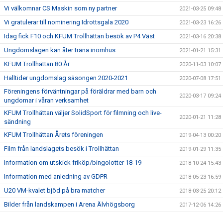
Vi välkomnar CS Maskin som ny partner
2021-03-25 09:48
Vi gratulerar till nominering Idrottsgala 2020
2021-03-23 16:26
Idag fick F10 och KFUM Trollhättan besök av P4 Väst
2021-03-16 20:38
Ungdomslagen kan åter träna inomhus
2021-01-21 15:31
KFUM Trollhättan 80 År
2020-11-03 10:07
Halltider ungdomslag säsongen 2020-2021
2020-07-08 17:51
Föreningens förväntningar på föräldrar med barn och
2020-03-17 09:24
ungdomar i våran verksamhet
KFUM Trollhättan väljer SolidSport för filmning och live-
2020-01-21 11:28
sändning
KFUM Trollhättan Årets föreningen
2019-04-13 00:20
Film från landslagets besök i Trollhättan
2019-01-29 11:35
Information om utskick friköp/bingolotter 18-19
2018-10-24 15:43
Information med anledning av GDPR
2018-05-23 16:59
U20 VM-kvalet bjöd på bra matcher
2018-03-25 20:12
Bilder från landskampen i Arena Älvhögsborg
2017-12-06 14:26
Landslaget träffade våra ungdomsspelare
2017-11-28 22:00