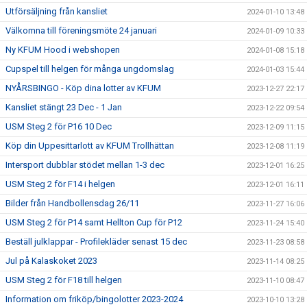
Utförsäljning från kansliet
2024-01-10 13:48
Välkomna till föreningsmöte 24 januari
2024-01-09 10:33
Ny KFUM Hood i webshopen
2024-01-08 15:18
Cupspel till helgen för många ungdomslag
2024-01-03 15:44
NYÅRSBINGO - Köp dina lotter av KFUM
2023-12-27 22:17
Kansliet stängt 23 Dec - 1 Jan
2023-12-22 09:54
USM Steg 2 för P16 10 Dec
2023-12-09 11:15
Köp din Uppesittarlott av KFUM Trollhättan
2023-12-08 11:19
Intersport dubblar stödet mellan 1-3 dec
2023-12-01 16:25
USM Steg 2 för F14 i helgen
2023-12-01 16:11
Bilder från Handbollensdag 26/11
2023-11-27 16:06
USM Steg 2 för P14 samt Hellton Cup för P12
2023-11-24 15:40
Beställ julklappar - Profilekläder senast 15 dec
2023-11-23 08:58
Jul på Kalaskoket 2023
2023-11-14 08:25
USM Steg 2 för F18 till helgen
2023-11-10 08:47
Information om friköp/bingolotter 2023-2024
2023-10-10 13:28