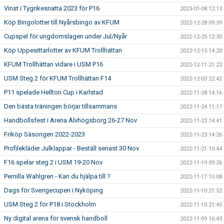
Vinst i Tygrikesnatta 2023 för P16
2023-01-08 12:13
Köp Bingolotter till Nyårsbingo av KFUM
2022-12-28 09:39
Cupspel för ungdomslagen under Jul/Nyår
2022-12-25 12:30
Köp Uppesittarlotter av KFUM Trollhättan
2022-12-15 14:20
KFUM Trollhättan vidare i USM P16
2022-12-11 21:22
USM Steg 2 för KFUM Trollhättan F14
2022-12-03 22:42
P11 spelade Hellton Cup i Karlstad
2022-11-28 14:16
Den bästa träningen börjar tillsammans
2022-11-24 11:17
Handbollsfest i Arena Älvhögsborg 26-27 Nov
2022-11-23 14:41
Friköp Säsongen 2022-2023
2022-11-23 14:26
Profilekläder Julklappar - Beställ senast 30 Nov
2022-11-21 10:44
F16 spelar steg 2 i USM 19-20 Nov
2022-11-19 09:26
Pernilla Wahlgren - Kan du hjälpa till ?
2022-11-17 15:08
Dags för Sverigecupen i Nyköping
2022-11-10 21:52
USM Steg 2 för P18 i Stockholm
2022-11-10 21:45
Ny digital arena för svensk handboll
2022-11-09 16:43