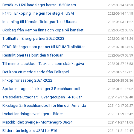
Besök av U20 landslaget herrar 18-20 Mars
2022-03-14 14:23
F14 till Enköping i helgen för steg 4 i USM
2022-03-14 14:15
Insamling till förmån för krigsoffer i Ukraina
2022-03-03 11:27
Skobag från Kempa finns och köpa på kansliet
2022-03-02 08:35
Trollhättan Energi partner 2022-2023
2022-02-10 15:24
PEAB förlänger som partner till KFUM Trollhättan
2022-02-10 14:55
Restriktioner tas bort den 9 februari
2022-02-09 08:39
Till minne - Jackloo - Tack alla som skänkt gåva
2022-01-27 15:53
Det kom ett meddelande från Folkspel
2022-01-27 12:01
Friköp för säsong 2021-2022
2022-01-25 09:36
Spelare uttagna till riksläger 3 Beachhandboll
2022-01-21 13:02
Tre spelare uttagna till Sverigecupen 14-16 Jan
2021-12-17 09:40
Riksläger 2 i Beachhandboll för Elin och Amanda
2021-12-17 09:27
Lyckat landslagsevent igen + Bilder
2021-11-29 18:42
Matchbilder: Sverige - Montenegro 38-24
2021-11-27 11:05
Bilder från helgens USM för P16
2021-11-21 19:47