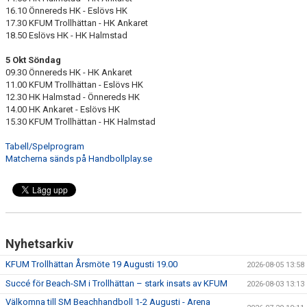
KALENDER
16.10 Önnereds HK - Eslövs HK
17.30 KFUM Trollhättan - HK Ankaret
18.50 Eslövs HK - HK Halmstad
HEMMAMATCHER
5 Okt Söndag
BILDGALLERI
09.30 Önnereds HK - HK Ankaret
11.00 KFUM Trollhättan - Eslövs HK
MATCHER
12.30 HK Halmstad - Önnereds HK
14.00 HK Ankaret - Eslövs HK
15.30 KFUM Trollhättan - HK Halmstad
BLI MEDLEM
Tabell/Spelprogram
FÖRSÄKRING HANDBOLL
Matcherna sänds på Handbollplay.se
TRÄNINGSTID UNGDOM 2627
VISION
Nyhetsarkiv
SPONSORPAKET
KFUM Trollhättan Årsmöte 19 Augusti 19.00
2026-08-05 13:58
STYRELSEN
Succé för Beach-SM i Trollhättan – stark insats av KFUM
2026-08-03 13:13
Välkomna till SM Beachhandboll 1-2 Augusti - Arena
MINA SIDOR