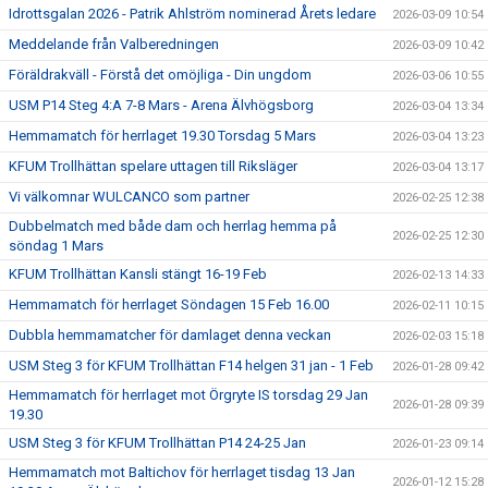
Idrottsgalan 2026 - Patrik Ahlström nominerad Årets ledare
2026-03-09 10:54
Meddelande från Valberedningen
2026-03-09 10:42
Föräldrakväll - Förstå det omöjliga - Din ungdom
2026-03-06 10:55
USM P14 Steg 4:A 7-8 Mars - Arena Älvhögsborg
2026-03-04 13:34
Hemmamatch för herrlaget 19.30 Torsdag 5 Mars
2026-03-04 13:23
KFUM Trollhättan spelare uttagen till Riksläger
2026-03-04 13:17
Vi välkomnar WULCANCO som partner
2026-02-25 12:38
Dubbelmatch med både dam och herrlag hemma på
2026-02-25 12:30
söndag 1 Mars
KFUM Trollhättan Kansli stängt 16-19 Feb
2026-02-13 14:33
Hemmamatch för herrlaget Söndagen 15 Feb 16.00
2026-02-11 10:15
Dubbla hemmamatcher för damlaget denna veckan
2026-02-03 15:18
USM Steg 3 för KFUM Trollhättan F14 helgen 31 jan - 1 Feb
2026-01-28 09:42
Hemmamatch för herrlaget mot Örgryte IS torsdag 29 Jan
2026-01-28 09:39
19.30
USM Steg 3 för KFUM Trollhättan P14 24-25 Jan
2026-01-23 09:14
Hemmamatch mot Baltichov för herrlaget tisdag 13 Jan
2026-01-12 15:28