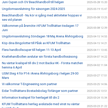
Juni Cupen och OV Beachhandboll till helgen
2025-05-28 15:20
Ungdomsavslutning för säsongen 2024-2025
2025-05-19 15:47
Beachhandboll - Nu kör vi igång med aktiviteter hoppas vi
2025-05-08 13:25
ses vid planen
Välkommen på årsmöte i KFUM Trollhättan tisdagen 17
2025-05-08 12:39
Juni
Ungdomsavslutning Söndagen 18 Maj Arena Älvhögsborg
2025-04-15 14:55
Köp dina Bingolotter till Påsk av KFUM Trollhättan
2025-04-15 14:21
Flera handbollscuper till helgen 11-13 April
2025-04-11 13:45
Knattehandbollen avslutar sin första handbollssäsong
2025-04-07 14:22
Nu väntar kvalspel till div 2 mot Backa HK - Första matchen
2025-04-02 11:04
hemma 6 April
USM Steg 4 för P14 i Arena Älvhögsborg i helgen 29-30
2025-03-27 17:51
Mars
Vi välkomnar T-Engineering som partner
2025-03-25 14:06
Eidar Trollhättans Bostadsbolag förlänger som partner
2025-03-25 13:51
Information kvalspel för herrlaget till div 2
2025-03-24 15:34
KFUM Trollhättans herrlag avslutade med vinst nu väntar
2025-03-23 21:22