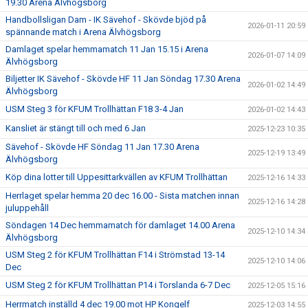
19.30 Arena Älvhögsborg
Handbollsligan Dam - IK Sävehof - Skövde bjöd på
2026-01-11 20:59
spännande match i Arena Älvhögsborg
Damlaget spelar hemmamatch 11 Jan 15.15 i Arena
2026-01-07 14:09
Älvhögsborg
Biljetter IK Sävehof - Skövde HF 11 Jan Söndag 17.30 Arena
2026-01-02 14:49
Älvhögsborg
USM Steg 3 för KFUM Trollhättan F18 3-4 Jan
2026-01-02 14:43
Kansliet är stängt till och med 6 Jan
2025-12-23 10:35
Sävehof - Skövde HF Söndag 11 Jan 17.30 Arena
2025-12-19 13:49
Älvhögsborg
Köp dina lotter till Uppesittarkvällen av KFUM Trollhättan
2025-12-16 14:33
Herrlaget spelar hemma 20 dec 16.00 - Sista matchen innan
2025-12-16 14:28
juluppehåll
Söndagen 14 Dec hemmamatch för damlaget 14.00 Arena
2025-12-10 14:34
Älvhögsborg
USM Steg 2 för KFUM Trollhättan F14 i Strömstad 13-14
2025-12-10 14:06
Dec
USM Steg 2 för KFUM Trollhättan P14 i Torslanda 6-7 Dec
2025-12-05 15:16
Herrmatch inställd 4 dec 19.00 mot HP Kongelf
2025-12-03 14:55