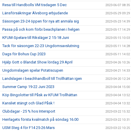
Resa till Handbolls VM tisdagen 5 Dec
2023-06-07 08:35
Länsförsäkringar Älvsborg erbjudande
2023-05-29 09:29
Säsongen 23-24 öppen för nya att anmäla sig
2023-05-23 14:39
Passa på och kom förbi beachplanen i helgen
2023-05-17 14:29
KFUM-Spelare till Riksläger 2 15-18 Juni
2023-05-15 10:03
Tack för säsongen 22-23 Ungdomsavslutning
2023-05-11 14:28
Dags för Bohus Cup 2023
2023-05-11 14:02
Hjälp Gott o Blandat Show lördag 29 April
2023-04-26 10:26
Ungdomslagen spelar Potatiscupen
2023-04-21 14:33
Landslagen i beachhandboll till Trollhättan igen
2023-04-20 12:24
Summer Camp 19-22 Juni 2023
2023-04-04 15:00
Köp Bingolotter till Påsk av KFUM Trollhättan
2023-04-04 13:52
Kansliet stängt och Glad Påsk !
2023-04-04 13:32
Clubdagar - 25 % hos Intersport
2023-03-22 15:32
Herrlagets första kvalmatch på söndag 16.00
2023-03-22 10:31
USM Steg 4 för F14 25-26 Mars
2023-03-22 10:25