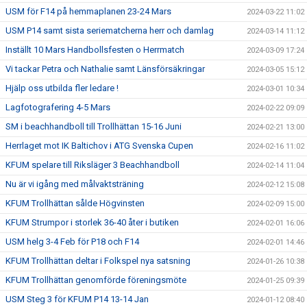
USM för F14 på hemmaplanen 23-24 Mars
2024-03-22 11:02
USM P14 samt sista seriematcherna herr och damlag
2024-03-14 11:12
Inställt 10 Mars Handbollsfesten o Herrmatch
2024-03-09 17:24
Vi tackar Petra och Nathalie samt Länsförsäkringar
2024-03-05 15:12
Hjälp oss utbilda fler ledare !
2024-03-01 10:34
Lagfotografering 4-5 Mars
2024-02-22 09:09
SM i beachhandboll till Trollhättan 15-16 Juni
2024-02-21 13:00
Herrlaget mot IK Baltichov i ATG Svenska Cupen
2024-02-16 11:02
KFUM spelare till Riksläger 3 Beachhandboll
2024-02-14 11:04
Nu är vi igång med målvaktsträning
2024-02-12 15:08
KFUM Trollhättan sålde Högvinsten
2024-02-09 15:00
KFUM Strumpor i storlek 36-40 åter i butiken
2024-02-01 16:06
USM helg 3-4 Feb för P18 och F14
2024-02-01 14:46
KFUM Trollhättan deltar i Folkspel nya satsning
2024-01-26 10:38
KFUM Trollhättan genomförde föreningsmöte
2024-01-25 09:39
USM Steg 3 för KFUM P14 13-14 Jan
2024-01-12 08:40