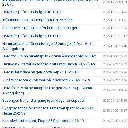
2025-10-20 09:44
26 Okt
USM Steg 1 för F14 helgen 18-19 Okt
2025-10-16 13:43
Information Friköp / Bingolotter 2025-2026
2025-10-16 09:21
Seriespelet rullar vidare för herr och damlaget
2025-10-10 11:25
USM Steg 1 för P14 helgen 11-12 Okt
2025-10-10 11:17
Hemmamatcher för seniorlagen Söndagen 5 Okt - Arena
2025-10-02 15:48
Älvhögsborg
USM för F16 på hemmaplan - Arena Älvhögsborg 4-5 Okt
2025-10-02 15:37
Herrlaget - Startar säsongen borta mot Backa HK 27 Sep
2025-09-26 15:42
USM rullar vidare helgen 27-28 Sep - F18 o P16
2025-09-26 15:36
Vi påminner om klubbkväll på Intersport 25 Sep 16-19
2025-09-24 12:46
USM för P18 på hemmaplan i helgen 20-21 Sep - Arena
2025-09-19 09:56
Älvhögsborg
Säsongen börjar dra igång igen, dags för cupspel
2025-09-12 15:34
Byggdagar hos föreningens samarbetspartner - AB Karl
2025-09-09 15:17
Hedin 26-27/9
Klubbkväll Intersport, Etage 25 Sep torsdag 16-19
2025-09-09 10:22