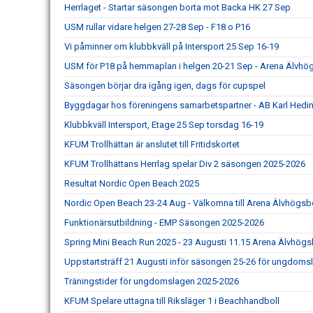
Herrlaget - Startar säsongen borta mot Backa HK 27 Sep
USM rullar vidare helgen 27-28 Sep - F18 o P16
Vi påminner om klubbkväll på Intersport 25 Sep 16-19
USM för P18 på hemmaplan i helgen 20-21 Sep - Arena Älvhö
Säsongen börjar dra igång igen, dags för cupspel
Byggdagar hos föreningens samarbetspartner - AB Karl Hedin
Klubbkväll Intersport, Etage 25 Sep torsdag 16-19
KFUM Trollhättan är anslutet till Fritidskortet
KFUM Trollhättans Herrlag spelar Div 2 säsongen 2025-2026
Resultat Nordic Open Beach 2025
Nordic Open Beach 23-24 Aug - Välkomna till Arena Älvhögsbo
Funktionärsutbildning - EMP Säsongen 2025-2026
Spring Mini Beach Run 2025 - 23 Augusti 11.15 Arena Älvhög
Uppstartsträff 21 Augusti inför säsongen 25-26 för ungdoms
Träningstider för ungdomslagen 2025-2026
KFUM Spelare uttagna till Riksläger 1 i Beachhandboll