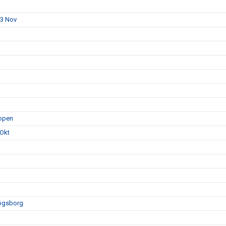
23 Nov
hopen
 Okt
högsborg