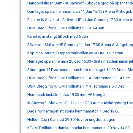
Handbollsligan Dam - IK Sävehof - Skövde bjöd på spännand
Damlaget spelar hemmamatch 11 Jan 15.15 i Arena Älvhögsb
Biljetter IK Sävehof - Skövde HF 11 Jan Söndag 17.30 Arena 
USM Steg 3 för KFUM Trollhättan F18 3-4 Jan
Kansliet är stängt till och med 6 Jan
Sävehof - Skövde HF Söndag 11 Jan 17.30 Arena Älvhögsbor
Köp dina lotter till Uppesittarkvällen av KFUM Trollhättan
Herrlaget spelar hemma 20 dec 16.00 - Sista matchen innan ju
Söndagen 14 Dec hemmamatch för damlaget 14.00 Arena Äl
USM Steg 2 för KFUM Trollhättan F14 i Strömstad 13-14 Dec
USM Steg 2 för KFUM Trollhättan P14 i Torslanda 6-7 Dec
Herrmatch inställd 4 dec 19.00 mot HP Kongelf
IK Sävehof - Skövde HF - 11 Jan 17.30 Arena Älvhögsborg Ha
Dags för herrlaget att spela hemmamatch 4 Dec 19.00
Hellton Cup i Karlstad 29-30 Nov för ungdomslagen
KFUM Trollhättan damlag spelar hemmamatch 30 Nov 14.00