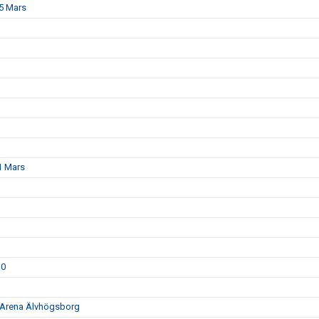
15 Mars
1 Mars
30
0 Arena Älvhögsborg