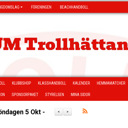
NGDOMSLAG
FÖRENINGEN
BEACHHANDBOLL
M Trollhättan
OLL
KLUBBSHOP
KLASSHANDBOLL
KALENDER
HEMMAMATCHER
ION
SPONSORPAKET
STYRELSEN
MINA SIDOR
ndagen 5 Okt -
<
>