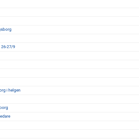
gsborg
 26-27/9
rg i helgen
sborg
ledare