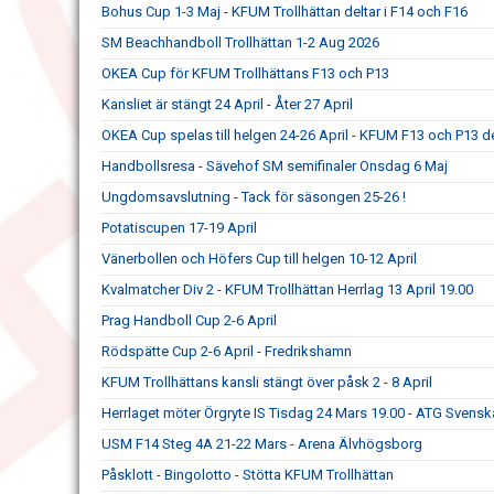
Bohus Cup 1-3 Maj - KFUM Trollhättan deltar i F14 och F16
SM Beachhandboll Trollhättan 1-2 Aug 2026
OKEA Cup för KFUM Trollhättans F13 och P13
Kansliet är stängt 24 April - Åter 27 April
OKEA Cup spelas till helgen 24-26 April - KFUM F13 och P13 de
Handbollsresa - Sävehof SM semifinaler Onsdag 6 Maj
Ungdomsavslutning - Tack för säsongen 25-26 !
Potatiscupen 17-19 April
Vänerbollen och Höfers Cup till helgen 10-12 April
Kvalmatcher Div 2 - KFUM Trollhättan Herrlag 13 April 19.00
Prag Handboll Cup 2-6 April
Rödspätte Cup 2-6 April - Fredrikshamn
KFUM Trollhättans kansli stängt över påsk 2 - 8 April
Herrlaget möter Örgryte IS Tisdag 24 Mars 19.00 - ATG Svens
USM F14 Steg 4A 21-22 Mars - Arena Älvhögsborg
Påsklott - Bingolotto - Stötta KFUM Trollhättan