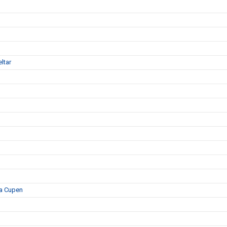
ltar
ka Cupen