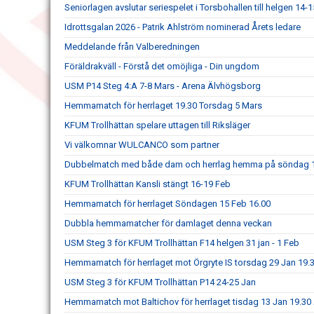
Seniorlagen avslutar seriespelet i Torsbohallen till helgen 14-
Idrottsgalan 2026 - Patrik Ahlström nominerad Årets ledare
Meddelande från Valberedningen
Föräldrakväll - Förstå det omöjliga - Din ungdom
USM P14 Steg 4:A 7-8 Mars - Arena Älvhögsborg
Hemmamatch för herrlaget 19.30 Torsdag 5 Mars
KFUM Trollhättan spelare uttagen till Riksläger
Vi välkomnar WULCANCO som partner
Dubbelmatch med både dam och herrlag hemma på söndag 
KFUM Trollhättan Kansli stängt 16-19 Feb
Hemmamatch för herrlaget Söndagen 15 Feb 16.00
Dubbla hemmamatcher för damlaget denna veckan
USM Steg 3 för KFUM Trollhättan F14 helgen 31 jan - 1 Feb
Hemmamatch för herrlaget mot Örgryte IS torsdag 29 Jan 19.
USM Steg 3 för KFUM Trollhättan P14 24-25 Jan
Hemmamatch mot Baltichov för herrlaget tisdag 13 Jan 19.3