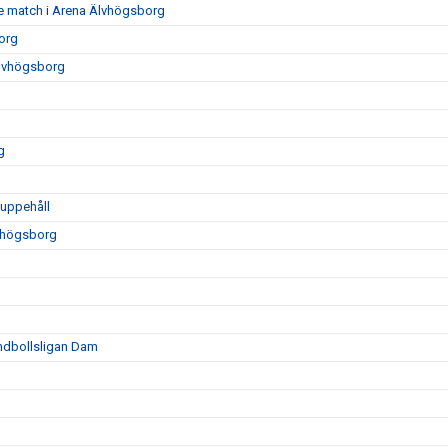
e match i Arena Älvhögsborg
org
Älvhögsborg
g
luppehåll
vhögsborg
ndbollsligan Dam