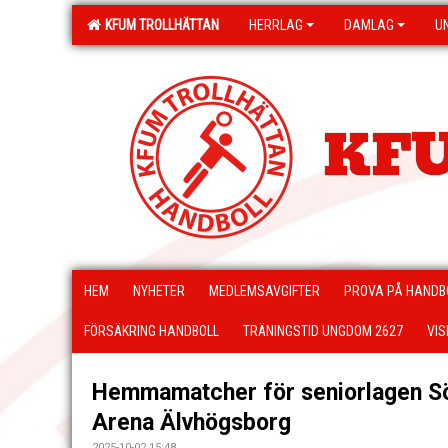
KFUM TROLLHÄTTAN
HERRLAG
DAMLAG
U
KFU
HEM
NYHETER
MEDLEMSAVGIFTER
PROVA PÅ HANDB
FÖRSÄKRING HANDBOLL
TRÄNINGSTID UNGDOM 2627
VIS
Hemmamatcher för seniorlagen Sö
Arena Älvhögsborg
2025-10-02 15:48