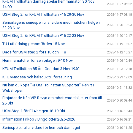
KFUM Trollhättan damlag spelar hemmamatch 30 Nov
2025-11-27 08:22
14.00
USM Steg 2 för KFUM Trollhättan F16 29-30 Nov
2025-11-27 08:18
Seniorlagens seriespel rullar vidare med matcher i helgen
2025-11-20 10:23
22-23 Nov
USM Steg 2 för KFUM Trollhättan P16 22-23 Nov
2025-11-20 10:17
TU1 utbildning genomfördes 15 Nov
2025-11-19 16:07
Dags för USM steg 2 för P18 och F18
2025-11-12 13:27
Hemmamatcher för seniorlagen 9-10 Nov
2025-11-06 12:49
KFUM Trollhättan 85 År - Grundad 3 Nov 1940
2025-11-03 12:18
KFUM-mössa och halsduk till försäljning
2025-10-29 12:09
Nu kan du köpa "KFUM Trollhättan Supporter" T-shirt i
2025-10-21 15:32
Webshopen
Erbjudande från VIP-Revyn om rabatterade biljetter fram till
2025-10-20 09:44
26 Okt
USM Steg 1 för F14 helgen 18-19 Okt
2025-10-16 13:43
Information Friköp / Bingolotter 2025-2026
2025-10-16 09:21
Seriespelet rullar vidare för herr och damlaget
2025-10-10 11:25