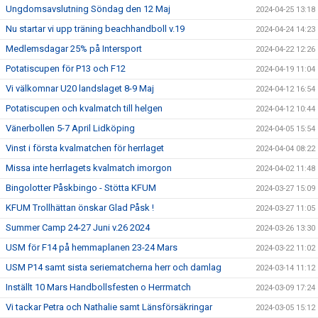
Ungdomsavslutning Söndag den 12 Maj
2024-04-25 13:18
Nu startar vi upp träning beachhandboll v.19
2024-04-24 14:23
Medlemsdagar 25% på Intersport
2024-04-22 12:26
Potatiscupen för P13 och F12
2024-04-19 11:04
Vi välkomnar U20 landslaget 8-9 Maj
2024-04-12 16:54
Potatiscupen och kvalmatch till helgen
2024-04-12 10:44
Vänerbollen 5-7 April Lidköping
2024-04-05 15:54
Vinst i första kvalmatchen för herrlaget
2024-04-04 08:22
Missa inte herrlagets kvalmatch imorgon
2024-04-02 11:48
Bingolotter Påskbingo - Stötta KFUM
2024-03-27 15:09
KFUM Trollhättan önskar Glad Påsk !
2024-03-27 11:05
Summer Camp 24-27 Juni v.26 2024
2024-03-26 13:30
USM för F14 på hemmaplanen 23-24 Mars
2024-03-22 11:02
USM P14 samt sista seriematcherna herr och damlag
2024-03-14 11:12
Inställt 10 Mars Handbollsfesten o Herrmatch
2024-03-09 17:24
Vi tackar Petra och Nathalie samt Länsförsäkringar
2024-03-05 15:12