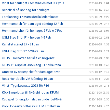
Vinst för herrlaget i seriefinalen mot IK Cyrus
2023-02-19 19:04
Seriefinal på söndag för herrlaget
2023-02-16 14:49
Föreläsning 17 Mars Ideella ledarskapet
2023-02-09 14:29
Hemmamatch för damlaget söndag 12 Feb
2023-02-09 10:47
Hemmamatcher för herrlaget 5 Feb o 7 Feb
2023-02-02 13:04
USM Steg 3 för F14 helgen 4-5 Feb
2023-02-02 12:53
Kansliet stängt 27 - 31 Jan
2023-01-25 11:36
USM Steg 3 för P16 28-29 Jan
2023-01-25 11:29
KFUM Trollhättan har sålt en högvinst
2023-01-23 10:38
KFUM P14 spelar USM Steg 3 i Karlskrona
2023-01-13 10:40
Omstart av seriespelet för damlaget div 2
2023-01-12 11:47
Resa Handbolls-VM Måndag 16 Jan
2023-01-11 10:33
Vinst i Tygrikesnatta 2023 för P16
2023-01-08 12:13
Köp Bingolotter till Nyårsbingo av KFUM
2022-12-28 09:39
Cupspel för ungdomslagen under Jul/Nyår
2022-12-25 12:30
Köp Uppesittarlotter av KFUM Trollhättan
2022-12-15 14:20