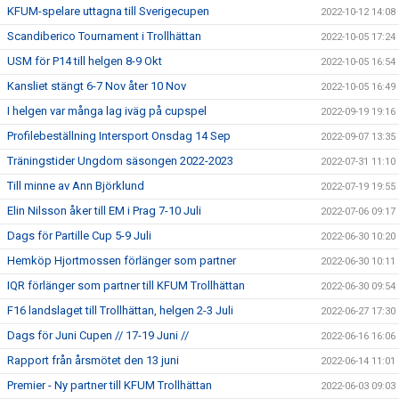
KFUM-spelare uttagna till Sverigecupen
2022-10-12 14:08
Scandiberico Tournament i Trollhättan
2022-10-05 17:24
USM för P14 till helgen 8-9 Okt
2022-10-05 16:54
Kansliet stängt 6-7 Nov åter 10 Nov
2022-10-05 16:49
I helgen var många lag iväg på cupspel
2022-09-19 19:16
Profilebeställning Intersport Onsdag 14 Sep
2022-09-07 13:35
Träningstider Ungdom säsongen 2022-2023
2022-07-31 11:10
Till minne av Ann Björklund
2022-07-19 19:55
Elin Nilsson åker till EM i Prag 7-10 Juli
2022-07-06 09:17
Dags för Partille Cup 5-9 Juli
2022-06-30 10:20
Hemköp Hjortmossen förlänger som partner
2022-06-30 10:11
IQR förlänger som partner till KFUM Trollhättan
2022-06-30 09:54
F16 landslaget till Trollhättan, helgen 2-3 Juli
2022-06-27 17:30
Dags för Juni Cupen // 17-19 Juni //
2022-06-16 16:06
Rapport från årsmötet den 13 juni
2022-06-14 11:01
Premier - Ny partner till KFUM Trollhättan
2022-06-03 09:03