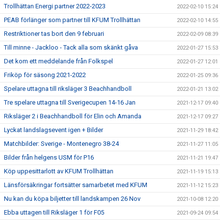
Trollhättan Energi partner 2022-2023
2022-02-10 15:24
PEAB förlänger som partner till KFUM Trollhättan
2022-02-10 14:55
Restriktioner tas bort den 9 februari
2022-02-09 08:39
Till minne - Jackloo - Tack alla som skänkt gåva
2022-01-27 15:53
Det kom ett meddelande från Folkspel
2022-01-27 12:01
Friköp för säsong 2021-2022
2022-01-25 09:36
Spelare uttagna till riksläger 3 Beachhandboll
2022-01-21 13:02
Tre spelare uttagna till Sverigecupen 14-16 Jan
2021-12-17 09:40
Riksläger 2 i Beachhandboll för Elin och Amanda
2021-12-17 09:27
Lyckat landslagsevent igen + Bilder
2021-11-29 18:42
Matchbilder: Sverige - Montenegro 38-24
2021-11-27 11:05
Bilder från helgens USM för P16
2021-11-21 19:47
Köp uppesittarlott av KFUM Trollhättan
2021-11-19 15:13
Länsförsäkringar fortsätter samarbetet med KFUM
2021-11-12 15:23
Nu kan du köpa biljetter till landskampen 26 Nov
2021-10-08 12:20
Ebba uttagen till Riksläger 1 för F05
2021-09-24 09:54