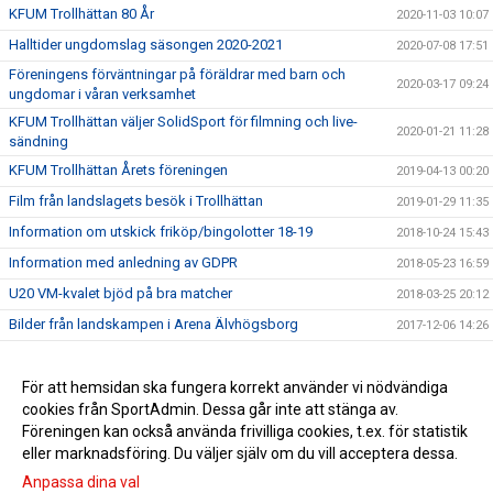
KFUM Trollhättan 80 År
2020-11-03 10:07
Halltider ungdomslag säsongen 2020-2021
2020-07-08 17:51
Föreningens förväntningar på föräldrar med barn och
2020-03-17 09:24
ungdomar i våran verksamhet
KFUM Trollhättan väljer SolidSport för filmning och live-
2020-01-21 11:28
sändning
KFUM Trollhättan Årets föreningen
2019-04-13 00:20
Film från landslagets besök i Trollhättan
2019-01-29 11:35
Information om utskick friköp/bingolotter 18-19
2018-10-24 15:43
Information med anledning av GDPR
2018-05-23 16:59
U20 VM-kvalet bjöd på bra matcher
2018-03-25 20:12
Bilder från landskampen i Arena Älvhögsborg
2017-12-06 14:26
Landslaget träffade våra ungdomsspelare
2017-11-28 22:00
Stort tack för igår !
För att hemsidan ska fungera korrekt använder vi nödvändiga
2017-11-28 16:01
cookies från SportAdmin. Dessa går inte att stänga av.
Föreningens gamla matchtröjor i Zambia
2017-10-02 10:49
Föreningen kan också använda frivilliga cookies, t.ex. för statistik
eller marknadsföring. Du väljer själv om du vill acceptera dessa.
Anpassa dina val