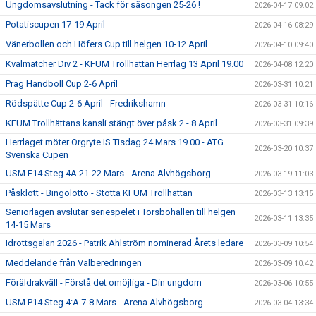
Ungdomsavslutning - Tack för säsongen 25-26 !
2026-04-17 09:02
Potatiscupen 17-19 April
2026-04-16 08:29
Vänerbollen och Höfers Cup till helgen 10-12 April
2026-04-10 09:40
Kvalmatcher Div 2 - KFUM Trollhättan Herrlag 13 April 19.00
2026-04-08 12:20
Prag Handboll Cup 2-6 April
2026-03-31 10:21
Rödspätte Cup 2-6 April - Fredrikshamn
2026-03-31 10:16
KFUM Trollhättans kansli stängt över påsk 2 - 8 April
2026-03-31 09:39
Herrlaget möter Örgryte IS Tisdag 24 Mars 19.00 - ATG
2026-03-20 10:37
Svenska Cupen
USM F14 Steg 4A 21-22 Mars - Arena Älvhögsborg
2026-03-19 11:03
Påsklott - Bingolotto - Stötta KFUM Trollhättan
2026-03-13 13:15
Seniorlagen avslutar seriespelet i Torsbohallen till helgen
2026-03-11 13:35
14-15 Mars
Idrottsgalan 2026 - Patrik Ahlström nominerad Årets ledare
2026-03-09 10:54
Meddelande från Valberedningen
2026-03-09 10:42
Föräldrakväll - Förstå det omöjliga - Din ungdom
2026-03-06 10:55
USM P14 Steg 4:A 7-8 Mars - Arena Älvhögsborg
2026-03-04 13:34