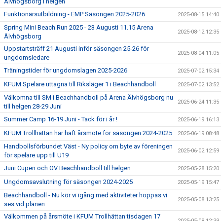
Älvhögsborg i helgen
Funktionärsutbildning - EMP Säsongen 2025-2026
2025-08-15 14:40
Spring Mini Beach Run 2025 - 23 Augusti 11.15 Arena
2025-08-12 12:35
Älvhögsborg
Uppstartsträff 21 Augusti inför säsongen 25-26 för
2025-08-04 11:05
ungdomsledare
Träningstider för ungdomslagen 2025-2026
2025-07-02 15:34
KFUM Spelare uttagna till Riksläger 1 i Beachhandboll
2025-07-02 13:52
Välkomna till SM i Beachhandboll på Arena Älvhögsborg nu
2025-06-24 11:35
till helgen 28-29 Juni
Summer Camp 16-19 Juni - Tack för i år !
2025-06-19 16:13
KFUM Trollhättan har haft årsmöte för säsongen 2024-2025
2025-06-19 08:48
Handbollsförbundet Väst - Ny policy om byte av föreningen
2025-06-02 12:59
för spelare upp till U19
Juni Cupen och OV Beachhandboll till helgen
2025-05-28 15:20
Ungdomsavslutning för säsongen 2024-2025
2025-05-19 15:47
Beachhandboll - Nu kör vi igång med aktiviteter hoppas vi
2025-05-08 13:25
ses vid planen
Välkommen på årsmöte i KFUM Trollhättan tisdagen 17
2025-05-08 12:39