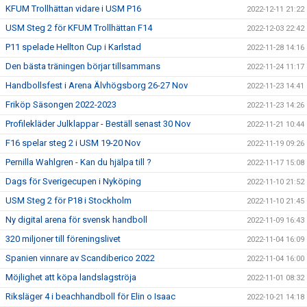
KFUM Trollhättan vidare i USM P16
2022-12-11 21:22
USM Steg 2 för KFUM Trollhättan F14
2022-12-03 22:42
P11 spelade Hellton Cup i Karlstad
2022-11-28 14:16
Den bästa träningen börjar tillsammans
2022-11-24 11:17
Handbollsfest i Arena Älvhögsborg 26-27 Nov
2022-11-23 14:41
Friköp Säsongen 2022-2023
2022-11-23 14:26
Profilekläder Julklappar - Beställ senast 30 Nov
2022-11-21 10:44
F16 spelar steg 2 i USM 19-20 Nov
2022-11-19 09:26
Pernilla Wahlgren - Kan du hjälpa till ?
2022-11-17 15:08
Dags för Sverigecupen i Nyköping
2022-11-10 21:52
USM Steg 2 för P18 i Stockholm
2022-11-10 21:45
Ny digital arena för svensk handboll
2022-11-09 16:43
320 miljoner till föreningslivet
2022-11-04 16:09
Spanien vinnare av Scandiberico 2022
2022-11-04 16:00
Möjlighet att köpa landslagströja
2022-11-01 08:32
Riksläger 4 i beachhandboll för Elin o Isaac
2022-10-21 14:18