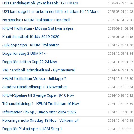
U21 Landslaget på lyckat besök 10-11 Mars
2025-03-13 10:56
U21 landslaget herrar kommer till Trollhättan 10-11 Mars
2025-03-04 14:03
Ny styrelse i KFUM Trollhättan Handboll
2025-02-14 12:06
KFUM Trollhättan - Mössa 5 st kvar säljes
2025-01-31 09:34
Knattehandboll födda 2019-2020
2025-01-08 10:48
Julklapps tips - KFUM Trollhättan
2024-12-05 14:00
Dags för steg 2 USM F14
2024-12-05 13:34
Dags för Hellton Cup 22-24 Nov
2024-11-22 11:27
Välj handboll individuellt val - Gymnasieval
2024-11-13 11:12
KFUM Trollhättan Mössa - Julklapp ?
2024-10-31 15:30
Skadevi Handbollscup 1-3 November
2024-10-31 10:34
KFUM-Spelare till Sverige Cupen 8-10 Nov
2024-10-28 13:42
Tränarutbildning 1 - KFUM Trollhättan 16 Nov
2024-10-21 15:39
Information Friköp / Bingolotter 2024-2025
2024-10-17 09:58
Föreningsmöte Onsdag 13 Nov - Välkomna !
2024-10-16 10:58
Dags för P14 att spela USM Steg 1
2024-10-15 15:31