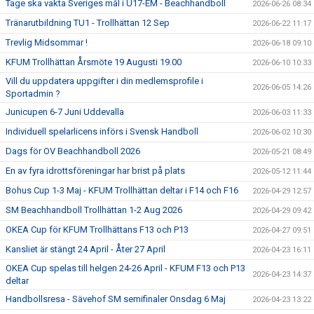
Tage ska vakta Sveriges mål i U17-EM - Beachhandboll
2026-06-26 08:34
Tränarutbildning TU1 - Trollhättan 12 Sep
2026-06-22 11:17
Trevlig Midsommar !
2026-06-18 09:10
KFUM Trollhättan Årsmöte 19 Augusti 19.00
2026-06-10 10:33
Vill du uppdatera uppgifter i din medlemsprofile i
2026-06-05 14:26
Sportadmin ?
Junicupen 6-7 Juni Uddevalla
2026-06-03 11:33
Individuell spelarlicens införs i Svensk Handboll
2026-06-02 10:30
Dags för OV Beachhandboll 2026
2026-05-21 08:49
En av fyra idrottsföreningar har brist på plats
2026-05-12 11:44
Bohus Cup 1-3 Maj - KFUM Trollhättan deltar i F14 och F16
2026-04-29 12:57
SM Beachhandboll Trollhättan 1-2 Aug 2026
2026-04-29 09:42
OKEA Cup för KFUM Trollhättans F13 och P13
2026-04-27 09:51
Kansliet är stängt 24 April - Åter 27 April
2026-04-23 16:11
OKEA Cup spelas till helgen 24-26 April - KFUM F13 och P13
2026-04-23 14:37
deltar
Handbollsresa - Sävehof SM semifinaler Onsdag 6 Maj
2026-04-23 13:22