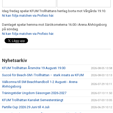
KALENDER
Idag fredag spelar KFUM Trollhättans herrlag borta mot Vårgårda 19.10.
HEMMAMATCHER
Ni kan följa matchen via Profixio här.
BILDGALLERI
Damlaget spelar hemma mot Särökometerna 16.00 i Arena Älvhögsborg
på söndag.
Ni kan följa matchen via Profixio här.
MATCHER
BLI MEDLEM
FÖRSÄKRING HANDBOLL
Nyhetsarkiv
TRÄNINGSTID UNGDOM 2627
KFUM Trollhättan Årsmöte 19 Augusti 19.00
2026-08-05 13:58
Succé för Beach-SM i Trollhättan – stark insats av KFUM
2026-08-03 13:13
VISION
Välkomna till SM Beachhandboll 1-2 Augusti - Arena
2026-07-29 10:11
Älvhögsborg
SPONSORPAKET
Träningstider Ungdom Säsongen 2026-2027
2026-07-13 11:50
KFUM Trollhättan Kansliet Semesterstängt
STYRELSEN
2026-07-03 13:05
Partille Cup 2026 29 Juni till 4 Juli
2026-06-29 10:12
MINA SIDOR