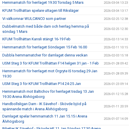
Hemmamatch för herrlaget 19.30 Torsdag 5 Mars
2026-03-04 13:23
KFUM Trollhättan spelare uttagen till Riksläger
2026-03-04 13:17
Vi välkomnar WULCANCO som partner
2026-02-25 12:38
Dubbelmatch med både dam och herrlag hemma på
2026-02-25 12:30
söndag 1 Mars
KFUM Trollhättan Kansli stängt 16-19 Feb
2026-02-13 14:33
Hemmamatch för herrlaget Söndagen 15 Feb 16.00
2026-02-11 10:15
Dubbla hemmamatcher för damlaget denna veckan
2026-02-03 15:18
USM Steg 3 för KFUM Trollhättan F14 helgen 31 jan - 1 Feb
2026-01-28 09:42
Hemmamatch för herrlaget mot Örgryte IS torsdag 29 Jan
2026-01-28 09:39
19.30
USM Steg 3 för KFUM Trollhättan P14 24-25 Jan
2026-01-23 09:14
Hemmamatch mot Baltichov för herrlaget tisdag 13 Jan
2026-01-12 15:28
19.30 Arena Älvhögsborg
Handbollsligan Dam - IK Sävehof - Skövde bjöd på
2026-01-11 20:59
spännande match i Arena Älvhögsborg
Damlaget spelar hemmamatch 11 Jan 15.15 i Arena
2026-01-07 14:09
Älvhögsborg
Biljetter IK Sävehof - Skövde HF 11 Jan Söndag 17.30 Arena