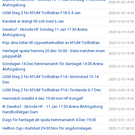
2026-01-02 14:49
Älvhögsborg
USM Steg 3 för KFUM Trollhättan F18 3-4 Jan
2026-01-02 14:43
Kansliet är stängt till och med 6 Jan
2025-12-23 10:35
Sävehof - Skövde HF Söndag 11 Jan 17.30 Arena
2025-12-19 13:49
Älvhögsborg
Köp dina lotter till Uppesittarkvällen av KFUM Trollhättan
2025-12-16 14:33
Herrlaget spelar hemma 20 dec 16.00 - Sista matchen innan
2025-12-16 14:28
juluppehåll
Söndagen 14 Dec hemmamatch för damlaget 14.00 Arena
2025-12-10 14:34
Älvhögsborg
USM Steg 2 för KFUM Trollhättan F14 i Strömstad 13-14
2025-12-10 14:06
Dec
USM Steg 2 för KFUM Trollhättan P14 i Torslanda 6-7 Dec
2025-12-05 15:16
Herrmatch inställd 4 dec 19.00 mot HP Kongelf
2025-12-03 14:55
IK Sävehof - Skövde HF - 11 Jan 17.30 Arena Älvhögsborg
2025-12-03 10:16
Handbollsligan Dam
Dags för herrlaget att spela hemmamatch 4 Dec 19.00
2025-12-01 13:27
Hellton Cup i Karlstad 29-30 Nov för ungdomslagen
2025-11-27 08:53