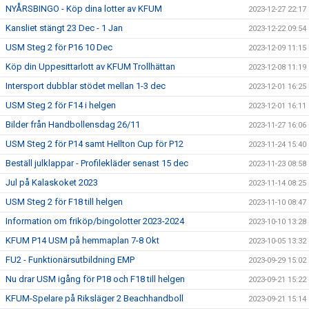
NYÅRSBINGO - Köp dina lotter av KFUM
2023-12-27 22:17
Kansliet stängt 23 Dec - 1 Jan
2023-12-22 09:54
USM Steg 2 för P16 10 Dec
2023-12-09 11:15
Köp din Uppesittarlott av KFUM Trollhättan
2023-12-08 11:19
Intersport dubblar stödet mellan 1-3 dec
2023-12-01 16:25
USM Steg 2 för F14 i helgen
2023-12-01 16:11
Bilder från Handbollensdag 26/11
2023-11-27 16:06
USM Steg 2 för P14 samt Hellton Cup för P12
2023-11-24 15:40
Beställ julklappar - Profilekläder senast 15 dec
2023-11-23 08:58
Jul på Kalaskoket 2023
2023-11-14 08:25
USM Steg 2 för F18 till helgen
2023-11-10 08:47
Information om friköp/bingolotter 2023-2024
2023-10-10 13:28
KFUM P14 USM på hemmaplan 7-8 Okt
2023-10-05 13:32
FU2 - Funktionärsutbildning EMP
2023-09-29 15:02
Nu drar USM igång för P18 och F18 till helgen
2023-09-21 15:22
KFUM-Spelare på Riksläger 2 Beachhandboll
2023-09-21 15:14