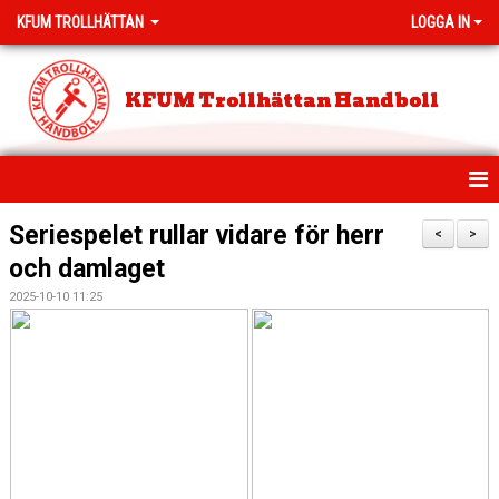
KFUM TROLLHÄTTAN
LOGGA IN
KFUM Trollhättan Handboll
HEM
Seriespelet rullar vidare för herr
<
>
och damlaget
NYHETER
2025-10-10 11:25
MEDLEMSAVGIFTER
PROVA PÅ HANDBOLL
KLUBBSHOP
KLASSHANDBOLL