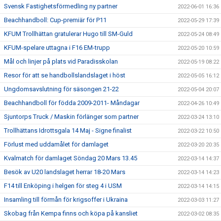
Svensk Fastighetsförmedling ny partner
2022-06-01 16:36
Beachhandboll: Cup-premiär för P11
2022-05-29 17:39
KFUM Trollhättan gratulerar Hugo till SM-Guld
2022-05-24 08:49
KFUM-spelare uttagna i F16 EM-trupp
2022-05-20 10:59
Mål och linjer på plats vid Paradisskolan
2022-05-19 08:22
Resor för att se handbollslandslaget i höst
2022-05-05 16:12
Ungdomsavslutning för säsongen 21-22
2022-05-04 20:07
Beachhandboll för födda 2009-2011- Måndagar
2022-04-26 10:49
Sjuntorps Truck / Maskin förlänger som partner
2022-03-24 13:10
Trollhättans Idrottsgala 14 Maj - Signe finalist
2022-03-22 10:50
Förlust med uddamålet för damlaget
2022-03-20 20:35
Kvalmatch för damlaget Söndag 20 Mars 13.45
2022-03-14 14:37
Besök av U20 landslaget herrar 18-20 Mars
2022-03-14 14:23
F14 till Enköping i helgen för steg 4 i USM
2022-03-14 14:15
Insamling till förmån för krigsoffer i Ukraina
2022-03-03 11:27
Skobag från Kempa finns och köpa på kansliet
2022-03-02 08:35