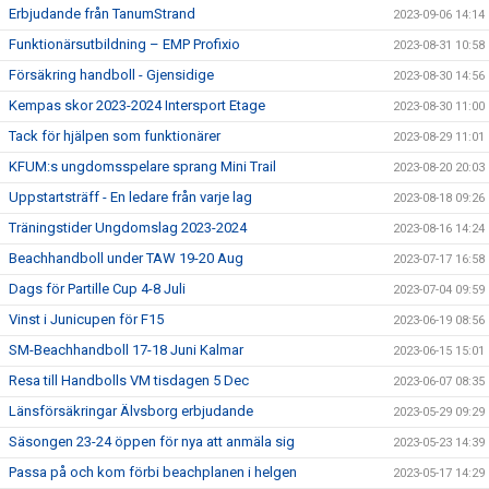
Erbjudande från TanumStrand
2023-09-06 14:14
Funktionärsutbildning – EMP Profixio
2023-08-31 10:58
Försäkring handboll - Gjensidige
2023-08-30 14:56
Kempas skor 2023-2024 Intersport Etage
2023-08-30 11:00
Tack för hjälpen som funktionärer
2023-08-29 11:01
KFUM:s ungdomsspelare sprang Mini Trail
2023-08-20 20:03
Uppstartsträff - En ledare från varje lag
2023-08-18 09:26
Träningstider Ungdomslag 2023-2024
2023-08-16 14:24
Beachhandboll under TAW 19-20 Aug
2023-07-17 16:58
Dags för Partille Cup 4-8 Juli
2023-07-04 09:59
Vinst i Junicupen för F15
2023-06-19 08:56
SM-Beachhandboll 17-18 Juni Kalmar
2023-06-15 15:01
Resa till Handbolls VM tisdagen 5 Dec
2023-06-07 08:35
Länsförsäkringar Älvsborg erbjudande
2023-05-29 09:29
Säsongen 23-24 öppen för nya att anmäla sig
2023-05-23 14:39
Passa på och kom förbi beachplanen i helgen
2023-05-17 14:29