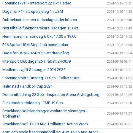
Föreningskväll - Intersport 22 Okt Tisdag
2024-10-15 13:21
Dags för F14 att spela steg 1 i USM
2024-10-10 14:42
Dubbelmatcher herr o damlag under hösten
2024-10-08 15:48
Nytt tillfälle funktionärskurs Tisdagen 15 Okt
2024-10-03 14:49
Hemmapremiär söndag 6 Okt 17.00 o 19.00
2024-10-02 16:12
P16 Spelar USM Steg 1 på hemmaplan
2024-10-02 16:08
Dags för USM 2024-2025 att drar igång
2024-09-19 10:34
Intersport Clubdagar 25% rabatt 24-30/9
2024-09-18 09:11
Medlemsavgift Säsongen 2024-2025
2024-09-10 14:11
Föreningsmöte Onsdag 11 Sep - Folkets Hus
2024-09-10 14:05
Halmstad Handboll Cup 2024
2024-08-23 12:32
Domarutbildning 22 Sep - Inspiration Arena Älvhögsborg
2024-08-22 14:09
Funktionärsutbildning - EMP 19 Sep
2024-08-22 12:58
Beachhandbollslandslagen avslutade säsongen i
2024-08-19 11:07
Trollhättan
Beachhandboll 17-18 Aug Trollhättan Action Week
2024-08-13 09:51
Kom och spela beachhandboll 8-9 Aug 13-15 Aug Arena