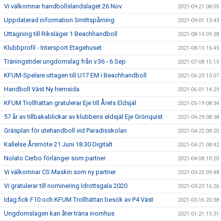
Vi välkomnar handbollslandslaget 26 Nov
2021-09-21 08:05
Uppdaterad information Smittspårning
2021-09-01 13:43
Uttagning till Riksläger 1 Beachhandboll
2021-08-19 09:38
Klubbprofil - Intersport Etagehuset
2021-08-10 16:45
Träningstider ungdomslag från v.36 - 6 Sep
2021-07-08 15:15
KFUM-Spelare uttagen till U17 EM i Beachhandboll
2021-06-23 10:07
Handboll Väst Ny hemsida
2021-06-01 14:29
KFUM Trollhättan gratulerar Eje till Årets Eldsjäl
2021-05-19 08:34
57 år av tillbakablickar av klubbens eldsjäl Eje Grönquist
2021-04-29 08:38
Gräsplan för utehandboll vid Paradisskolan
2021-04-22 08:20
Kallelse Årsmöte 21 Juni 18.30 Digitalt
2021-04-21 08:42
Nolato Cerbo förlänger som partner
2021-04-08 10:20
Vi välkomnar CS Maskin som ny partner
2021-03-25 09:48
Vi gratulerar till nominering Idrottsgala 2020
2021-03-23 16:26
Idag fick F10 och KFUM Trollhättan besök av P4 Väst
2021-03-16 20:38
Ungdomslagen kan åter träna inomhus
2021-01-21 15:31