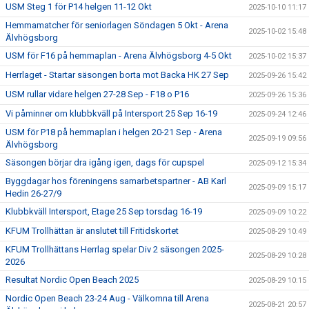
USM Steg 1 för P14 helgen 11-12 Okt
2025-10-10 11:17
Hemmamatcher för seniorlagen Söndagen 5 Okt - Arena
2025-10-02 15:48
Älvhögsborg
USM för F16 på hemmaplan - Arena Älvhögsborg 4-5 Okt
2025-10-02 15:37
Herrlaget - Startar säsongen borta mot Backa HK 27 Sep
2025-09-26 15:42
USM rullar vidare helgen 27-28 Sep - F18 o P16
2025-09-26 15:36
Vi påminner om klubbkväll på Intersport 25 Sep 16-19
2025-09-24 12:46
USM för P18 på hemmaplan i helgen 20-21 Sep - Arena
2025-09-19 09:56
Älvhögsborg
Säsongen börjar dra igång igen, dags för cupspel
2025-09-12 15:34
Byggdagar hos föreningens samarbetspartner - AB Karl
2025-09-09 15:17
Hedin 26-27/9
Klubbkväll Intersport, Etage 25 Sep torsdag 16-19
2025-09-09 10:22
KFUM Trollhättan är anslutet till Fritidskortet
2025-08-29 10:49
KFUM Trollhättans Herrlag spelar Div 2 säsongen 2025-
2025-08-29 10:28
2026
Resultat Nordic Open Beach 2025
2025-08-29 10:15
Nordic Open Beach 23-24 Aug - Välkomna till Arena
2025-08-21 20:57