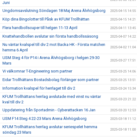
Juni
Ungdomsavslutning Söndagen 18 Maj Arena Älvhögsborg
2025-04-15 14:55
Köp dina Bingolotter till Påsk av KFUM Trollhättan
2025-04-15 14:21
Flera handbollscuper till helgen 11-13 April
2025-04-11 13:45
Knattehandbollen avslutar sin första handbollssäsong
2025-04-07 14:22
Nu väntar kvalspel till div 2 mot Backa HK - Första matchen
2025-04-02 11:04
hemma 6 April
USM Steg 4 för P14 i Arena Älvhögsborg i helgen 29-30
2025-03-27 17:51
Mars
Vi välkomnar T-Engineering som partner
2025-03-25 14:06
Eidar Trollhättans Bostadsbolag förlänger som partner
2025-03-25 13:51
Information kvalspel för herrlaget till div 2
2025-03-24 15:34
KFUM Trollhättans herrlag avslutade med vinst nu väntar
2025-03-23 21:22
kval till div 2
Uppdatering från Sportadmin - Cyberattacken 16 Jan
2025-03-20 12:53
USM F14 Steg 4 22-23 Mars Arena Älvhögsborg
2025-03-18 11:12
KFUM Trollhättans herrlag avslutar seriespelet hemma
2025-03-18 11:00
söndag 23 Mars