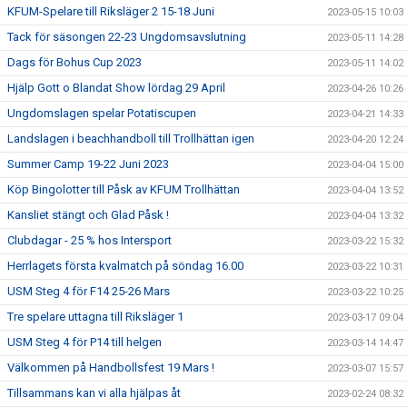
KFUM-Spelare till Riksläger 2 15-18 Juni
2023-05-15 10:03
Tack för säsongen 22-23 Ungdomsavslutning
2023-05-11 14:28
Dags för Bohus Cup 2023
2023-05-11 14:02
Hjälp Gott o Blandat Show lördag 29 April
2023-04-26 10:26
Ungdomslagen spelar Potatiscupen
2023-04-21 14:33
Landslagen i beachhandboll till Trollhättan igen
2023-04-20 12:24
Summer Camp 19-22 Juni 2023
2023-04-04 15:00
Köp Bingolotter till Påsk av KFUM Trollhättan
2023-04-04 13:52
Kansliet stängt och Glad Påsk !
2023-04-04 13:32
Clubdagar - 25 % hos Intersport
2023-03-22 15:32
Herrlagets första kvalmatch på söndag 16.00
2023-03-22 10:31
USM Steg 4 för F14 25-26 Mars
2023-03-22 10:25
Tre spelare uttagna till Riksläger 1
2023-03-17 09:04
USM Steg 4 för P14 till helgen
2023-03-14 14:47
Välkommen på Handbollsfest 19 Mars !
2023-03-07 15:57
Tillsammans kan vi alla hjälpas åt
2023-02-24 08:32