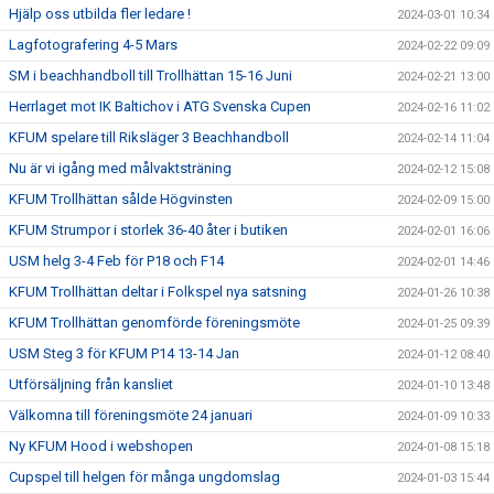
Hjälp oss utbilda fler ledare !
2024-03-01 10:34
Lagfotografering 4-5 Mars
2024-02-22 09:09
SM i beachhandboll till Trollhättan 15-16 Juni
2024-02-21 13:00
Herrlaget mot IK Baltichov i ATG Svenska Cupen
2024-02-16 11:02
KFUM spelare till Riksläger 3 Beachhandboll
2024-02-14 11:04
Nu är vi igång med målvaktsträning
2024-02-12 15:08
KFUM Trollhättan sålde Högvinsten
2024-02-09 15:00
KFUM Strumpor i storlek 36-40 åter i butiken
2024-02-01 16:06
USM helg 3-4 Feb för P18 och F14
2024-02-01 14:46
KFUM Trollhättan deltar i Folkspel nya satsning
2024-01-26 10:38
KFUM Trollhättan genomförde föreningsmöte
2024-01-25 09:39
USM Steg 3 för KFUM P14 13-14 Jan
2024-01-12 08:40
Utförsäljning från kansliet
2024-01-10 13:48
Välkomna till föreningsmöte 24 januari
2024-01-09 10:33
Ny KFUM Hood i webshopen
2024-01-08 15:18
Cupspel till helgen för många ungdomslag
2024-01-03 15:44