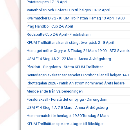
Potatiscupen 17-19 April
Vänerbollen och Höfers Cup till helgen 10-12 April
Kvalmatcher Div 2 - KFUM Trollhättan Herrlag 13 April 19.00
Prag Handboll Cup 2-6 April
Rödspätte Cup 2-6 April - Fredrikshamn
KFUM Trollhättans kansli stängt över påsk 2 - 8 April
Herrlaget möter Örgryte IS Tisdag 24 Mars 19.00 - ATG Svens
USM F14 Steg 4A 21-22 Mars - Arena Älvhögsborg
Påsklott - Bingolotto - Stötta KFUM Trollhättan
Seniorlagen avslutar seriespelet i Torsbohallen till helgen 14-
Idrottsgalan 2026 - Patrik Ahlström nominerad Årets ledare
Meddelande från Valberedningen
Föräldrakväll - Förstå det omöjliga - Din ungdom
USM P14 Steg 4:A 7-8 Mars - Arena Älvhögsborg
Hemmamatch för herrlaget 19.30 Torsdag 5 Mars
KFUM Trollhättan spelare uttagen till Riksläger