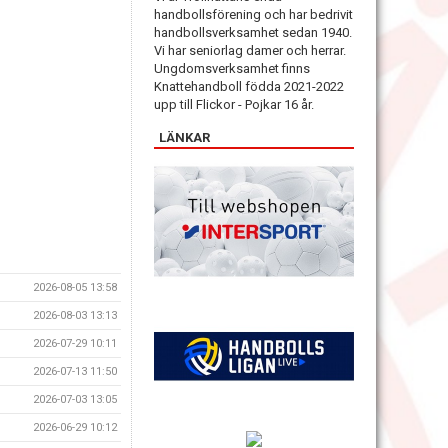
handbollsförening och har bedrivit
handbollsverksamhet sedan 1940.
Vi har seniorlag damer och herrar.
Ungdomsverksamhet finns
Knattehandboll födda 2021-2022
upp till Flickor - Pojkar 16 år.
LÄNKAR
2026-08-05 13:58
2026-08-03 13:13
2026-07-29 10:11
2026-07-13 11:50
2026-07-03 13:05
2026-06-29 10:12