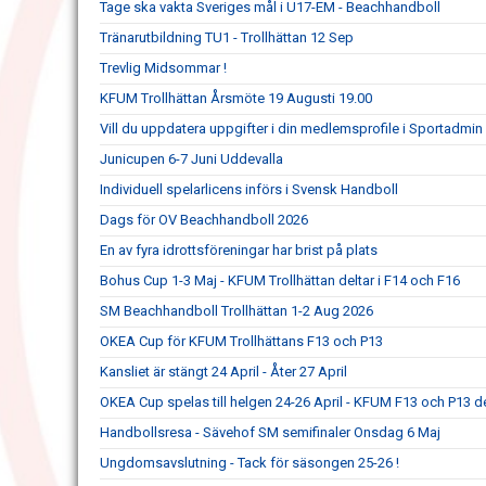
Tage ska vakta Sveriges mål i U17-EM - Beachhandboll
Tränarutbildning TU1 - Trollhättan 12 Sep
Trevlig Midsommar !
KFUM Trollhättan Årsmöte 19 Augusti 19.00
Vill du uppdatera uppgifter i din medlemsprofile i Sportadmin
Junicupen 6-7 Juni Uddevalla
Individuell spelarlicens införs i Svensk Handboll
Dags för OV Beachhandboll 2026
En av fyra idrottsföreningar har brist på plats
Bohus Cup 1-3 Maj - KFUM Trollhättan deltar i F14 och F16
SM Beachhandboll Trollhättan 1-2 Aug 2026
OKEA Cup för KFUM Trollhättans F13 och P13
Kansliet är stängt 24 April - Åter 27 April
OKEA Cup spelas till helgen 24-26 April - KFUM F13 och P13 de
Handbollsresa - Sävehof SM semifinaler Onsdag 6 Maj
Ungdomsavslutning - Tack för säsongen 25-26 !