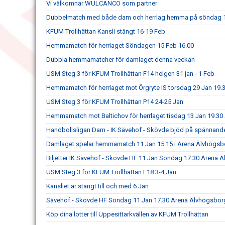
Vi välkomnar WULCANCO som partner
Dubbelmatch med både dam och herrlag hemma på söndag 
KFUM Trollhättan Kansli stängt 16-19 Feb
Hemmamatch för herrlaget Söndagen 15 Feb 16.00
Dubbla hemmamatcher för damlaget denna veckan
USM Steg 3 för KFUM Trollhättan F14 helgen 31 jan - 1 Feb
Hemmamatch för herrlaget mot Örgryte IS torsdag 29 Jan 19.
USM Steg 3 för KFUM Trollhättan P14 24-25 Jan
Hemmamatch mot Baltichov för herrlaget tisdag 13 Jan 19.3
Handbollsligan Dam - IK Sävehof - Skövde bjöd på spännand
Damlaget spelar hemmamatch 11 Jan 15.15 i Arena Älvhögsb
Biljetter IK Sävehof - Skövde HF 11 Jan Söndag 17.30 Arena 
USM Steg 3 för KFUM Trollhättan F18 3-4 Jan
Kansliet är stängt till och med 6 Jan
Sävehof - Skövde HF Söndag 11 Jan 17.30 Arena Älvhögsbor
Köp dina lotter till Uppesittarkvällen av KFUM Trollhättan