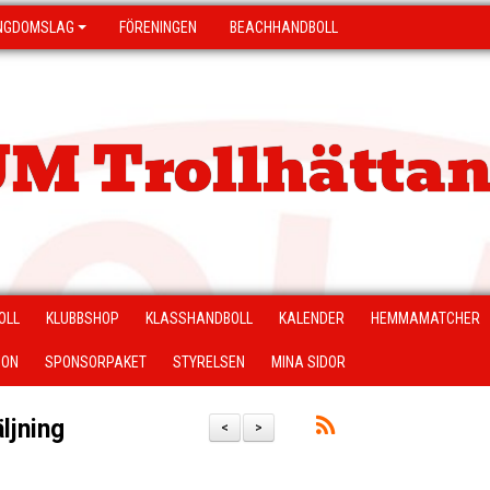
NGDOMSLAG
FÖRENINGEN
BEACHHANDBOLL
M Trollhättan
OLL
KLUBBSHOP
KLASSHANDBOLL
KALENDER
HEMMAMATCHER
ION
SPONSORPAKET
STYRELSEN
MINA SIDOR
ljning
<
>