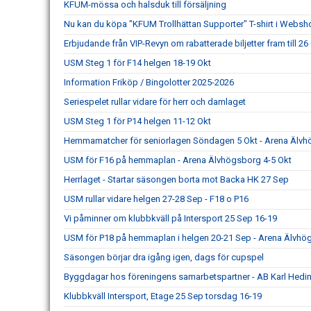
KFUM-mössa och halsduk till försäljning
Nu kan du köpa "KFUM Trollhättan Supporter" T-shirt i Webs
Erbjudande från VIP-Revyn om rabatterade biljetter fram till 26
USM Steg 1 för F14 helgen 18-19 Okt
Information Friköp / Bingolotter 2025-2026
Seriespelet rullar vidare för herr och damlaget
USM Steg 1 för P14 helgen 11-12 Okt
Hemmamatcher för seniorlagen Söndagen 5 Okt - Arena Älv
USM för F16 på hemmaplan - Arena Älvhögsborg 4-5 Okt
Herrlaget - Startar säsongen borta mot Backa HK 27 Sep
USM rullar vidare helgen 27-28 Sep - F18 o P16
Vi påminner om klubbkväll på Intersport 25 Sep 16-19
USM för P18 på hemmaplan i helgen 20-21 Sep - Arena Älvhö
Säsongen börjar dra igång igen, dags för cupspel
Byggdagar hos föreningens samarbetspartner - AB Karl Hedin
Klubbkväll Intersport, Etage 25 Sep torsdag 16-19