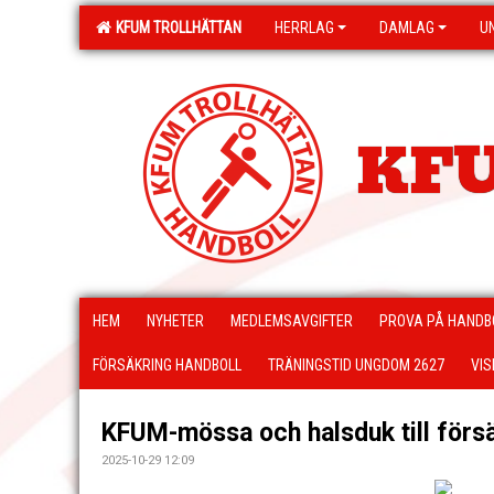
KFUM TROLLHÄTTAN
HERRLAG
DAMLAG
U
KFU
HEM
NYHETER
MEDLEMSAVGIFTER
PROVA PÅ HANDB
FÖRSÄKRING HANDBOLL
TRÄNINGSTID UNGDOM 2627
VIS
KFUM-mössa och halsduk till försä
2025-10-29 12:09