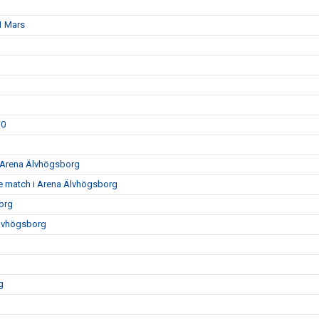
1 Mars
30
0 Arena Älvhögsborg
e match i Arena Älvhögsborg
org
Älvhögsborg
g