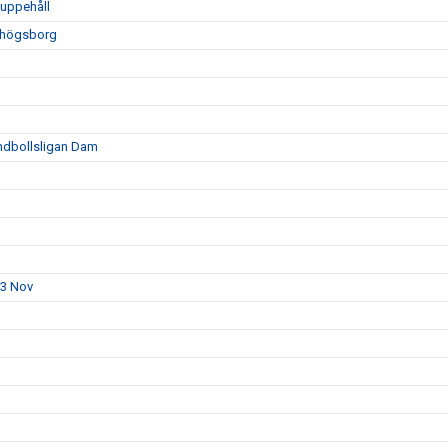
luppehåll
vhögsborg
ndbollsligan Dam
23 Nov