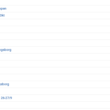
hopen
 Okt
högsborg
gsborg
 26-27/9