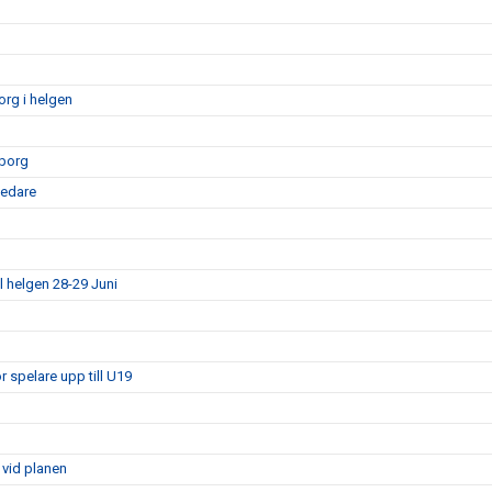
rg i helgen
sborg
ledare
l helgen 28-29 Juni
 spelare upp till U19
 vid planen