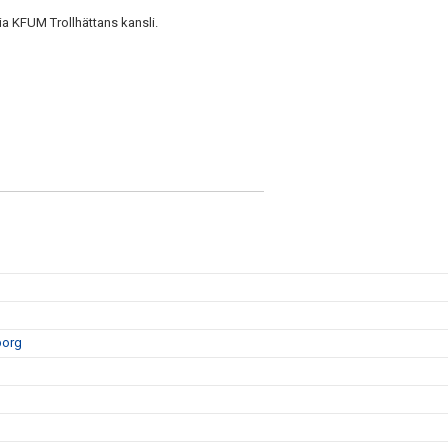
ia KFUM Trollhättans kansli.
borg