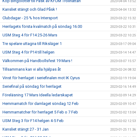
Köp Bingolotter till Påsk av KFUM Trollhättan
2023-04-04 13:52
Kansliet stängt och Glad Påsk !
2023-04-04 13:32
Clubdagar - 25 % hos Intersport
2023-03-22 15:32
Herrlagets första kvalmatch på söndag 16.00
2023-03-22 10:31
USM Steg 4 för F14 25-26 Mars
2023-03-22 10:25
Tre spelare uttagna till Riksläger 1
2023-03-17 09:04
USM Steg 4 för P14 till helgen
2023-03-14 14:47
Välkommen på Handbollsfest 19 Mars !
2023-03-07 15:57
Tillsammans kan vi alla hjälpas åt
2023-02-24 08:32
Vinst för herrlaget i seriefinalen mot IK Cyrus
2023-02-19 19:04
Seriefinal på söndag för herrlaget
2023-02-16 14:49
Föreläsning 17 Mars Ideella ledarskapet
2023-02-09 14:29
Hemmamatch för damlaget söndag 12 Feb
2023-02-09 10:47
Hemmamatcher för herrlaget 5 Feb o 7 Feb
2023-02-02 13:04
USM Steg 3 för F14 helgen 4-5 Feb
2023-02-02 12:53
Kansliet stängt 27 - 31 Jan
2023-01-25 11:36