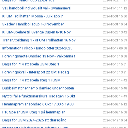
Dags för Hellton Cup 22-24 Nov
2024-11-22 11:27
Välj handboll individuellt val - Gymnasieval
2024-11-13 11:12
KFUM Trollhättan Mössa - Julklapp ?
2024-10-31 15:30
Skadevi Handbollscup 1-3 November
2024-10-31 10:34
KFUM-Spelare till Sverige Cupen 8-10 Nov
2024-10-28 13:42
Tränarutbildning 1 - KFUM Trollhättan 16 Nov
2024-10-21 15:39
Information Friköp / Bingolotter 2024-2025
2024-10-17 09:58
Föreningsmöte Onsdag 13 Nov - Välkomna !
2024-10-16 10:58
Dags för P14 att spela USM Steg 1
2024-10-15 15:31
Föreningskväll - Intersport 22 Okt Tisdag
2024-10-15 13:21
Dags för F14 att spela steg 1 i USM
2024-10-10 14:42
Dubbelmatcher herr o damlag under hösten
2024-10-08 15:48
Nytt tillfälle funktionärskurs Tisdagen 15 Okt
2024-10-03 14:49
Hemmapremiär söndag 6 Okt 17.00 o 19.00
2024-10-02 16:12
P16 Spelar USM Steg 1 på hemmaplan
2024-10-02 16:08
Dags för USM 2024-2025 att drar igång
2024-09-19 10:34