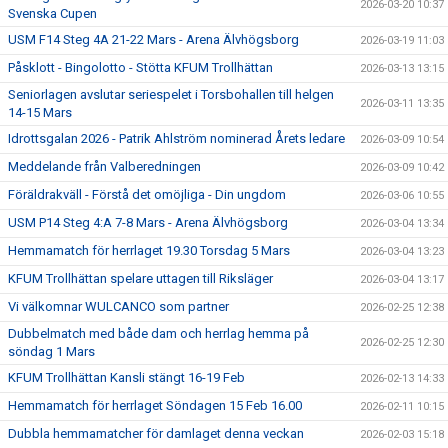
2026-03-20 10:37
Svenska Cupen
USM F14 Steg 4A 21-22 Mars - Arena Älvhögsborg
2026-03-19 11:03
Påsklott - Bingolotto - Stötta KFUM Trollhättan
2026-03-13 13:15
Seniorlagen avslutar seriespelet i Torsbohallen till helgen
2026-03-11 13:35
14-15 Mars
Idrottsgalan 2026 - Patrik Ahlström nominerad Årets ledare
2026-03-09 10:54
Meddelande från Valberedningen
2026-03-09 10:42
Föräldrakväll - Förstå det omöjliga - Din ungdom
2026-03-06 10:55
USM P14 Steg 4:A 7-8 Mars - Arena Älvhögsborg
2026-03-04 13:34
Hemmamatch för herrlaget 19.30 Torsdag 5 Mars
2026-03-04 13:23
KFUM Trollhättan spelare uttagen till Riksläger
2026-03-04 13:17
Vi välkomnar WULCANCO som partner
2026-02-25 12:38
Dubbelmatch med både dam och herrlag hemma på
2026-02-25 12:30
söndag 1 Mars
KFUM Trollhättan Kansli stängt 16-19 Feb
2026-02-13 14:33
Hemmamatch för herrlaget Söndagen 15 Feb 16.00
2026-02-11 10:15
Dubbla hemmamatcher för damlaget denna veckan
2026-02-03 15:18