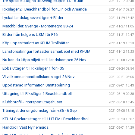
Tre spelare uttagna till Sverigecupen 14-16 Jan
2021-12-17 09:40
Riksläger 2 i Beachhandboll för Elin och Amanda
2021-12-17 09:27
Lyckat landslagsevent igen + Bilder
2021-11-29 18:42
Matchbilder: Sverige - Montenegro 38-24
2021-11-27 11:05
Bilder från helgens USM för P16
2021-11-21 19:47
Köp uppesittarlott av KFUM Trollhättan
2021-11-19 15:13
Länsförsäkringar fortsätter samarbetet med KFUM
2021-11-12 15:23
Nu kan du köpa biljetter till landskampen 26 Nov
2021-10-08 12:20
Ebba uttagen till Riksläger 1 för F05
2021-09-24 09:54
Vi välkomnar handbollslandslaget 26 Nov
2021-09-21 08:05
Uppdaterad information Smittspårning
2021-09-01 13:43
Uttagning till Riksläger 1 Beachhandboll
2021-08-19 09:38
Klubbprofil - Intersport Etagehuset
2021-08-10 16:45
Träningstider ungdomslag från v.36 - 6 Sep
2021-07-08 15:15
KFUM-Spelare uttagen till U17 EM i Beachhandboll
2021-06-23 10:07
Handboll Väst Ny hemsida
2021-06-01 14:29