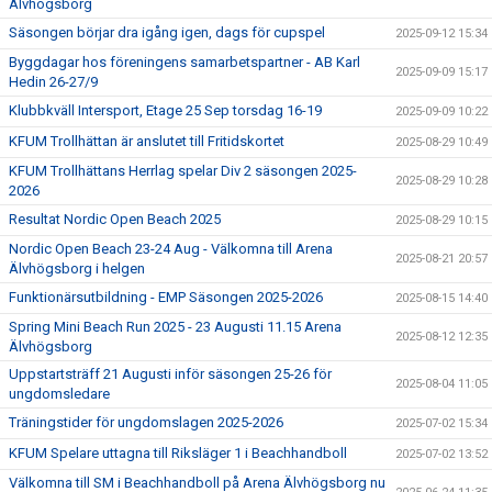
Älvhögsborg
Säsongen börjar dra igång igen, dags för cupspel
2025-09-12 15:34
Byggdagar hos föreningens samarbetspartner - AB Karl
2025-09-09 15:17
Hedin 26-27/9
Klubbkväll Intersport, Etage 25 Sep torsdag 16-19
2025-09-09 10:22
KFUM Trollhättan är anslutet till Fritidskortet
2025-08-29 10:49
KFUM Trollhättans Herrlag spelar Div 2 säsongen 2025-
2025-08-29 10:28
2026
Resultat Nordic Open Beach 2025
2025-08-29 10:15
Nordic Open Beach 23-24 Aug - Välkomna till Arena
2025-08-21 20:57
Älvhögsborg i helgen
Funktionärsutbildning - EMP Säsongen 2025-2026
2025-08-15 14:40
Spring Mini Beach Run 2025 - 23 Augusti 11.15 Arena
2025-08-12 12:35
Älvhögsborg
Uppstartsträff 21 Augusti inför säsongen 25-26 för
2025-08-04 11:05
ungdomsledare
Träningstider för ungdomslagen 2025-2026
2025-07-02 15:34
KFUM Spelare uttagna till Riksläger 1 i Beachhandboll
2025-07-02 13:52
Välkomna till SM i Beachhandboll på Arena Älvhögsborg nu