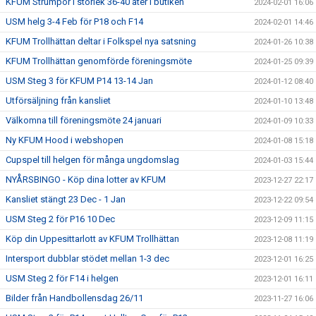
KFUM Strumpor i storlek 36-40 åter i butiken
2024-02-01 16:06
USM helg 3-4 Feb för P18 och F14
2024-02-01 14:46
KFUM Trollhättan deltar i Folkspel nya satsning
2024-01-26 10:38
KFUM Trollhättan genomförde föreningsmöte
2024-01-25 09:39
USM Steg 3 för KFUM P14 13-14 Jan
2024-01-12 08:40
Utförsäljning från kansliet
2024-01-10 13:48
Välkomna till föreningsmöte 24 januari
2024-01-09 10:33
Ny KFUM Hood i webshopen
2024-01-08 15:18
Cupspel till helgen för många ungdomslag
2024-01-03 15:44
NYÅRSBINGO - Köp dina lotter av KFUM
2023-12-27 22:17
Kansliet stängt 23 Dec - 1 Jan
2023-12-22 09:54
USM Steg 2 för P16 10 Dec
2023-12-09 11:15
Köp din Uppesittarlott av KFUM Trollhättan
2023-12-08 11:19
Intersport dubblar stödet mellan 1-3 dec
2023-12-01 16:25
USM Steg 2 för F14 i helgen
2023-12-01 16:11
Bilder från Handbollensdag 26/11
2023-11-27 16:06