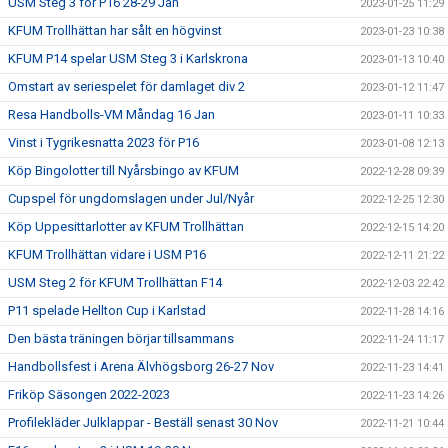
USM Steg 3 för P16 28-29 Jan
2023-01-25 11:29
KFUM Trollhättan har sålt en högvinst
2023-01-23 10:38
KFUM P14 spelar USM Steg 3 i Karlskrona
2023-01-13 10:40
Omstart av seriespelet för damlaget div 2
2023-01-12 11:47
Resa Handbolls-VM Måndag 16 Jan
2023-01-11 10:33
Vinst i Tygrikesnatta 2023 för P16
2023-01-08 12:13
Köp Bingolotter till Nyårsbingo av KFUM
2022-12-28 09:39
Cupspel för ungdomslagen under Jul/Nyår
2022-12-25 12:30
Köp Uppesittarlotter av KFUM Trollhättan
2022-12-15 14:20
KFUM Trollhättan vidare i USM P16
2022-12-11 21:22
USM Steg 2 för KFUM Trollhättan F14
2022-12-03 22:42
P11 spelade Hellton Cup i Karlstad
2022-11-28 14:16
Den bästa träningen börjar tillsammans
2022-11-24 11:17
Handbollsfest i Arena Älvhögsborg 26-27 Nov
2022-11-23 14:41
Friköp Säsongen 2022-2023
2022-11-23 14:26
Profilekläder Julklappar - Beställ senast 30 Nov
2022-11-21 10:44