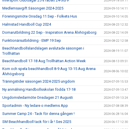
Intersport Clubdagar 25% rabatt 24-30/9
2024-09-18 09:11
Medlemsavgift Säsongen 2024-2025
2024-09-10 14:11
Föreningsmöte Onsdag 11 Sep - Folkets Hus
2024-09-10 14:05
Halmstad Handboll Cup 2024
2024-08-23 12:32
Domarutbildning 22 Sep - Inspiration Arena Älvhögsborg
2024-08-22 14:09
Funktionärsutbildning - EMP 19 Sep
2024-08-22 12:58
Beachhandbollslandslagen avslutade säsongen i
2024-08-19 11:07
Trollhättan
Beachhandboll 17-18 Aug Trollhättan Action Week
2024-08-13 09:51
Kom och spela beachhandboll 8-9 Aug 13-15 Aug Arena
2024-08-06 10:02
Älvhögsborg
Träningstider säsongen 2024-2025 ungdom
2024-07-09 15:53
Ny anmälning Handbollsskolan födda 17-18
2024-07-09 13:47
Ungdomsledarmöte Onsdagen 21 Augusti
2024-07-09 13:24
Sportadmin - Ny ledare o medlems App
2024-07-08 08:39
Summer Camp 24 - Tack för denna gången !
2024-06-28 16:04
SM Beachhandboll tack för i år ! Ses 2025
2024-06-17 12:30