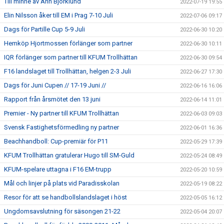
Till minne av Ann Björklund
2022-07-19 19:55
Elin Nilsson åker till EM i Prag 7-10 Juli
2022-07-06 09:17
Dags för Partille Cup 5-9 Juli
2022-06-30 10:20
Hemköp Hjortmossen förlänger som partner
2022-06-30 10:11
IQR förlänger som partner till KFUM Trollhättan
2022-06-30 09:54
F16 landslaget till Trollhättan, helgen 2-3 Juli
2022-06-27 17:30
Dags för Juni Cupen // 17-19 Juni //
2022-06-16 16:06
Rapport från årsmötet den 13 juni
2022-06-14 11:01
Premier - Ny partner till KFUM Trollhättan
2022-06-03 09:03
Svensk Fastighetsförmedling ny partner
2022-06-01 16:36
Beachhandboll: Cup-premiär för P11
2022-05-29 17:39
KFUM Trollhättan gratulerar Hugo till SM-Guld
2022-05-24 08:49
KFUM-spelare uttagna i F16 EM-trupp
2022-05-20 10:59
Mål och linjer på plats vid Paradisskolan
2022-05-19 08:22
Resor för att se handbollslandslaget i höst
2022-05-05 16:12
Ungdomsavslutning för säsongen 21-22
2022-05-04 20:07