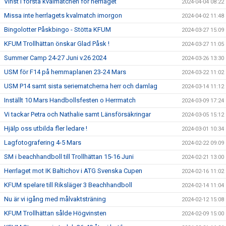
Vinst i första kvalmatchen för herrlaget
2024-04-04 08:22
Missa inte herrlagets kvalmatch imorgon
2024-04-02 11:48
Bingolotter Påskbingo - Stötta KFUM
2024-03-27 15:09
KFUM Trollhättan önskar Glad Påsk !
2024-03-27 11:05
Summer Camp 24-27 Juni v.26 2024
2024-03-26 13:30
USM för F14 på hemmaplanen 23-24 Mars
2024-03-22 11:02
USM P14 samt sista seriematcherna herr och damlag
2024-03-14 11:12
Inställt 10 Mars Handbollsfesten o Herrmatch
2024-03-09 17:24
Vi tackar Petra och Nathalie samt Länsförsäkringar
2024-03-05 15:12
Hjälp oss utbilda fler ledare !
2024-03-01 10:34
Lagfotografering 4-5 Mars
2024-02-22 09:09
SM i beachhandboll till Trollhättan 15-16 Juni
2024-02-21 13:00
Herrlaget mot IK Baltichov i ATG Svenska Cupen
2024-02-16 11:02
KFUM spelare till Riksläger 3 Beachhandboll
2024-02-14 11:04
Nu är vi igång med målvaktsträning
2024-02-12 15:08
KFUM Trollhättan sålde Högvinsten
2024-02-09 15:00