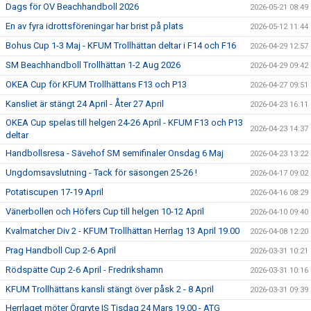
Dags för OV Beachhandboll 2026
2026-05-21 08:49
En av fyra idrottsföreningar har brist på plats
2026-05-12 11:44
Bohus Cup 1-3 Maj - KFUM Trollhättan deltar i F14 och F16
2026-04-29 12:57
SM Beachhandboll Trollhättan 1-2 Aug 2026
2026-04-29 09:42
OKEA Cup för KFUM Trollhättans F13 och P13
2026-04-27 09:51
Kansliet är stängt 24 April - Åter 27 April
2026-04-23 16:11
OKEA Cup spelas till helgen 24-26 April - KFUM F13 och P13
2026-04-23 14:37
deltar
Handbollsresa - Sävehof SM semifinaler Onsdag 6 Maj
2026-04-23 13:22
Ungdomsavslutning - Tack för säsongen 25-26 !
2026-04-17 09:02
Potatiscupen 17-19 April
2026-04-16 08:29
Vänerbollen och Höfers Cup till helgen 10-12 April
2026-04-10 09:40
Kvalmatcher Div 2 - KFUM Trollhättan Herrlag 13 April 19.00
2026-04-08 12:20
Prag Handboll Cup 2-6 April
2026-03-31 10:21
Rödspätte Cup 2-6 April - Fredrikshamn
2026-03-31 10:16
KFUM Trollhättans kansli stängt över påsk 2 - 8 April
2026-03-31 09:39
Herrlaget möter Örgryte IS Tisdag 24 Mars 19.00 - ATG