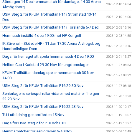
Söndagen 14 Dec hemmamatch för damlaget 14.00 Arena
2025-12-10 14:34
Älvhögsborg
USM Steg 2 för KFUM Trollhättan F14 i Strömstad 13-14
2025-12-10 14:06
Dec
USM Steg 2 för KFUM Trollhättan P14 i Torslanda 6-7 Dec
2025-12-05 15:16
Herrmatch inställd 4 dec 19.00 mot HP Kongelf
2025-12-03 14:55
IK Sävehof - Skövde HF - 11 Jan 17.30 Arena Älvhögsborg
2025-12-03 10:16
Handbollsligan Dam
Dags för herrlaget att spela hemmamatch 4 Dec 19.00
2025-12-01 13:27
Hellton Cup i Karlstad 29-30 Nov för ungdomslagen
2025-11-27 08:53
KFUM Trollhättan damlag spelar hemmamatch 30 Nov
2025-11-27 08:22
14.00
USM Steg 2 för KFUM Trollhättan F16 29-30 Nov
2025-11-27 08:18
Seniorlagens seriespel rullar vidare med matcher i helgen
2025-11-20 10:23
22-23 Nov
USM Steg 2 för KFUM Trollhättan P16 22-23 Nov
2025-11-20 10:17
TU1 utbildning genomfördes 15 Nov
2025-11-19 16:07
Dags för USM steg 2 för P18 och F18
2025-11-12 13:27
Hemmamatcher för seniorlagen 9-10 Nov
2025-11-06 12:49