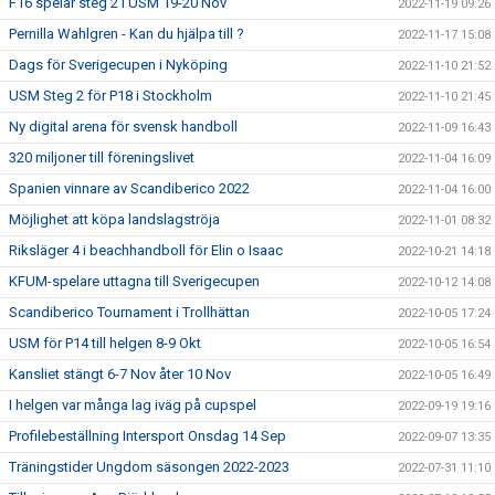
F16 spelar steg 2 i USM 19-20 Nov
2022-11-19 09:26
Pernilla Wahlgren - Kan du hjälpa till ?
2022-11-17 15:08
Dags för Sverigecupen i Nyköping
2022-11-10 21:52
USM Steg 2 för P18 i Stockholm
2022-11-10 21:45
Ny digital arena för svensk handboll
2022-11-09 16:43
320 miljoner till föreningslivet
2022-11-04 16:09
Spanien vinnare av Scandiberico 2022
2022-11-04 16:00
Möjlighet att köpa landslagströja
2022-11-01 08:32
Riksläger 4 i beachhandboll för Elin o Isaac
2022-10-21 14:18
KFUM-spelare uttagna till Sverigecupen
2022-10-12 14:08
Scandiberico Tournament i Trollhättan
2022-10-05 17:24
USM för P14 till helgen 8-9 Okt
2022-10-05 16:54
Kansliet stängt 6-7 Nov åter 10 Nov
2022-10-05 16:49
I helgen var många lag iväg på cupspel
2022-09-19 19:16
Profilebeställning Intersport Onsdag 14 Sep
2022-09-07 13:35
Träningstider Ungdom säsongen 2022-2023
2022-07-31 11:10