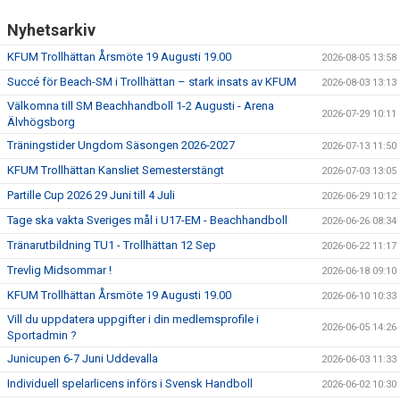
Nyhetsarkiv
KFUM Trollhättan Årsmöte 19 Augusti 19.00
2026-08-05 13:58
Succé för Beach-SM i Trollhättan – stark insats av KFUM
2026-08-03 13:13
Välkomna till SM Beachhandboll 1-2 Augusti - Arena
2026-07-29 10:11
Älvhögsborg
Träningstider Ungdom Säsongen 2026-2027
2026-07-13 11:50
KFUM Trollhättan Kansliet Semesterstängt
2026-07-03 13:05
Partille Cup 2026 29 Juni till 4 Juli
2026-06-29 10:12
Tage ska vakta Sveriges mål i U17-EM - Beachhandboll
2026-06-26 08:34
Tränarutbildning TU1 - Trollhättan 12 Sep
2026-06-22 11:17
Trevlig Midsommar !
2026-06-18 09:10
KFUM Trollhättan Årsmöte 19 Augusti 19.00
2026-06-10 10:33
Vill du uppdatera uppgifter i din medlemsprofile i
2026-06-05 14:26
Sportadmin ?
Junicupen 6-7 Juni Uddevalla
2026-06-03 11:33
Individuell spelarlicens införs i Svensk Handboll
2026-06-02 10:30