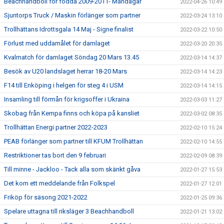
Beachhandboll för födda 2009-2011- Måndagar
2022-04-26 10:49
Sjuntorps Truck / Maskin förlänger som partner
2022-03-24 13:10
Trollhättans Idrottsgala 14 Maj - Signe finalist
2022-03-22 10:50
Förlust med uddamålet för damlaget
2022-03-20 20:35
Kvalmatch för damlaget Söndag 20 Mars 13.45
2022-03-14 14:37
Besök av U20 landslaget herrar 18-20 Mars
2022-03-14 14:23
F14 till Enköping i helgen för steg 4 i USM
2022-03-14 14:15
Insamling till förmån för krigsoffer i Ukraina
2022-03-03 11:27
Skobag från Kempa finns och köpa på kansliet
2022-03-02 08:35
Trollhättan Energi partner 2022-2023
2022-02-10 15:24
PEAB förlänger som partner till KFUM Trollhättan
2022-02-10 14:55
Restriktioner tas bort den 9 februari
2022-02-09 08:39
Till minne - Jackloo - Tack alla som skänkt gåva
2022-01-27 15:53
Det kom ett meddelande från Folkspel
2022-01-27 12:01
Friköp för säsong 2021-2022
2022-01-25 09:36
Spelare uttagna till riksläger 3 Beachhandboll
2022-01-21 13:02