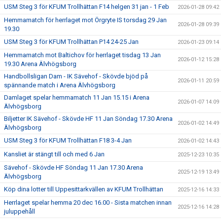
USM Steg 3 för KFUM Trollhättan F14 helgen 31 jan - 1 Feb
2026-01-28 09:42
Hemmamatch för herrlaget mot Örgryte IS torsdag 29 Jan
2026-01-28 09:39
19.30
USM Steg 3 för KFUM Trollhättan P14 24-25 Jan
2026-01-23 09:14
Hemmamatch mot Baltichov för herrlaget tisdag 13 Jan
2026-01-12 15:28
19.30 Arena Älvhögsborg
Handbollsligan Dam - IK Sävehof - Skövde bjöd på
2026-01-11 20:59
spännande match i Arena Älvhögsborg
Damlaget spelar hemmamatch 11 Jan 15.15 i Arena
2026-01-07 14:09
Älvhögsborg
Biljetter IK Sävehof - Skövde HF 11 Jan Söndag 17.30 Arena
2026-01-02 14:49
Älvhögsborg
USM Steg 3 för KFUM Trollhättan F18 3-4 Jan
2026-01-02 14:43
Kansliet är stängt till och med 6 Jan
2025-12-23 10:35
Sävehof - Skövde HF Söndag 11 Jan 17.30 Arena
2025-12-19 13:49
Älvhögsborg
Köp dina lotter till Uppesittarkvällen av KFUM Trollhättan
2025-12-16 14:33
Herrlaget spelar hemma 20 dec 16.00 - Sista matchen innan
2025-12-16 14:28
juluppehåll