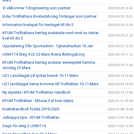
Mars
Vi välkomnar T-Engineering som partner
2025-03-25 14:06
Eidar Trollhättans Bostadsbolag förlänger som partner
2025-03-25 13:51
Information kvalspel för herrlaget till div 2
2025-03-24 15:34
KFUM Trollhättans herrlag avslutade med vinst nu väntar
2025-03-23 21:22
kval till div 2
Uppdatering från Sportadmin - Cyberattacken 16 Jan
2025-03-20 12:53
USM F14 Steg 4 22-23 Mars Arena Älvhögsborg
2025-03-18 11:12
KFUM Trollhättans herrlag avslutar seriespelet hemma
2025-03-18 11:00
söndag 23 Mars
U21 Landslaget på lyckat besök 10-11 Mars
2025-03-13 10:56
U21 landslaget herrar kommer till Trollhättan 10-11 Mars
2025-03-04 14:03
Ny styrelse i KFUM Trollhättan Handboll
2025-02-14 12:06
KFUM Trollhättan - Mössa 5 st kvar säljes
2025-01-31 09:34
Knattehandboll födda 2019-2020
2025-01-08 10:48
Julklapps tips - KFUM Trollhättan
2024-12-05 14:00
Dags för steg 2 USM F14
2024-12-05 13:34