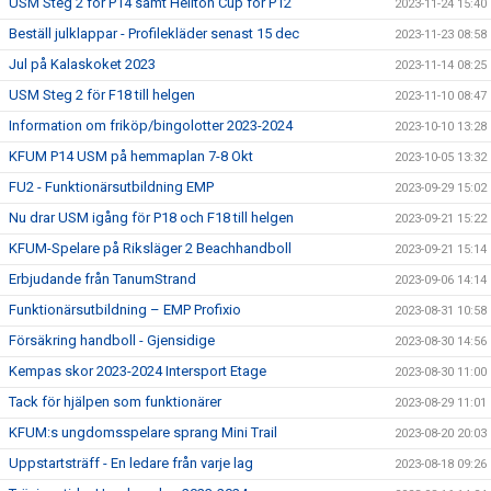
USM Steg 2 för P14 samt Hellton Cup för P12
2023-11-24 15:40
Beställ julklappar - Profilekläder senast 15 dec
2023-11-23 08:58
Jul på Kalaskoket 2023
2023-11-14 08:25
USM Steg 2 för F18 till helgen
2023-11-10 08:47
Information om friköp/bingolotter 2023-2024
2023-10-10 13:28
KFUM P14 USM på hemmaplan 7-8 Okt
2023-10-05 13:32
FU2 - Funktionärsutbildning EMP
2023-09-29 15:02
Nu drar USM igång för P18 och F18 till helgen
2023-09-21 15:22
KFUM-Spelare på Riksläger 2 Beachhandboll
2023-09-21 15:14
Erbjudande från TanumStrand
2023-09-06 14:14
Funktionärsutbildning – EMP Profixio
2023-08-31 10:58
Försäkring handboll - Gjensidige
2023-08-30 14:56
Kempas skor 2023-2024 Intersport Etage
2023-08-30 11:00
Tack för hjälpen som funktionärer
2023-08-29 11:01
KFUM:s ungdomsspelare sprang Mini Trail
2023-08-20 20:03
Uppstartsträff - En ledare från varje lag
2023-08-18 09:26