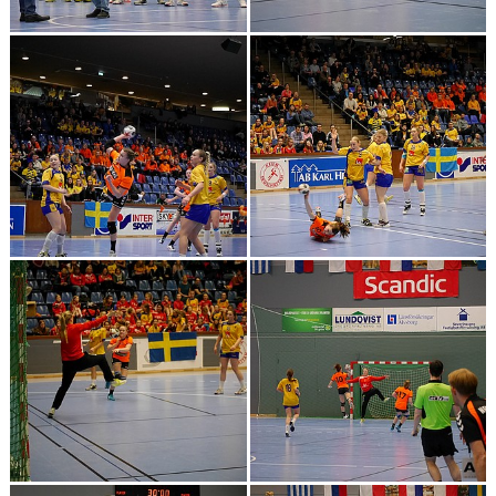
KALENDER
HEMMAMATCHER
BILDGALLERI
MATCHER
BLI MEDLEM
FÖRSÄKRING HANDBOLL
TRÄNINGSTID UNGDOM 2627
VISION
SPONSORPAKET
STYRELSEN
MINA SIDOR