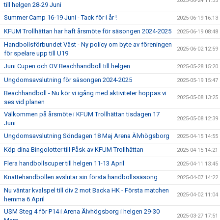
2025-06-24 11:35
till helgen 28-29 Juni
Summer Camp 16-19 Juni - Tack för i år !
2025-06-19 16:13
KFUM Trollhättan har haft årsmöte för säsongen 2024-2025
2025-06-19 08:48
Handbollsförbundet Väst - Ny policy om byte av föreningen
2025-06-02 12:59
för spelare upp till U19
Juni Cupen och OV Beachhandboll till helgen
2025-05-28 15:20
Ungdomsavslutning för säsongen 2024-2025
2025-05-19 15:47
Beachhandboll - Nu kör vi igång med aktiviteter hoppas vi
2025-05-08 13:25
ses vid planen
Välkommen på årsmöte i KFUM Trollhättan tisdagen 17
2025-05-08 12:39
Juni
Ungdomsavslutning Söndagen 18 Maj Arena Älvhögsborg
2025-04-15 14:55
Köp dina Bingolotter till Påsk av KFUM Trollhättan
2025-04-15 14:21
Flera handbollscuper till helgen 11-13 April
2025-04-11 13:45
Knattehandbollen avslutar sin första handbollssäsong
2025-04-07 14:22
Nu väntar kvalspel till div 2 mot Backa HK - Första matchen
2025-04-02 11:04
hemma 6 April
USM Steg 4 för P14 i Arena Älvhögsborg i helgen 29-30
2025-03-27 17:51