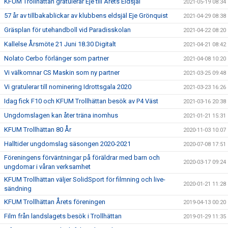
KFUM Trollhättan gratulerar Eje till Årets Eldsjäl
2021-05-19 08:34
57 år av tillbakablickar av klubbens eldsjäl Eje Grönquist
2021-04-29 08:38
Gräsplan för utehandboll vid Paradisskolan
2021-04-22 08:20
Kallelse Årsmöte 21 Juni 18.30 Digitalt
2021-04-21 08:42
Nolato Cerbo förlänger som partner
2021-04-08 10:20
Vi välkomnar CS Maskin som ny partner
2021-03-25 09:48
Vi gratulerar till nominering Idrottsgala 2020
2021-03-23 16:26
Idag fick F10 och KFUM Trollhättan besök av P4 Väst
2021-03-16 20:38
Ungdomslagen kan åter träna inomhus
2021-01-21 15:31
KFUM Trollhättan 80 År
2020-11-03 10:07
Halltider ungdomslag säsongen 2020-2021
2020-07-08 17:51
Föreningens förväntningar på föräldrar med barn och
2020-03-17 09:24
ungdomar i våran verksamhet
KFUM Trollhättan väljer SolidSport för filmning och live-
2020-01-21 11:28
sändning
KFUM Trollhättan Årets föreningen
2019-04-13 00:20
Film från landslagets besök i Trollhättan
2019-01-29 11:35