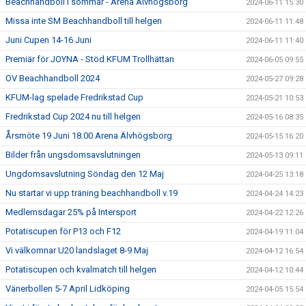
Beachhandboll i sommar - Arena Älvhögsborg
2024-06-11 15:30
Missa inte SM Beachhandboll till helgen
2024-06-11 11:48
Juni Cupen 14-16 Juni
2024-06-11 11:40
Premiär för JOYNA - Stöd KFUM Trollhättan
2024-06-05 09:55
OV Beachhandboll 2024
2024-05-27 09:28
KFUM-lag spelade Fredrikstad Cup
2024-05-21 10:53
Fredrikstad Cup 2024 nu till helgen
2024-05-16 08:35
Årsmöte 19 Juni 18.00 Arena Älvhögsborg
2024-05-15 16:20
Bilder från ungsdomsavslutningen
2024-05-13 09:11
Ungdomsavslutning Söndag den 12 Maj
2024-04-25 13:18
Nu startar vi upp träning beachhandboll v.19
2024-04-24 14:23
Medlemsdagar 25% på Intersport
2024-04-22 12:26
Potatiscupen för P13 och F12
2024-04-19 11:04
Vi välkomnar U20 landslaget 8-9 Maj
2024-04-12 16:54
Potatiscupen och kvalmatch till helgen
2024-04-12 10:44
Vänerbollen 5-7 April Lidköping
2024-04-05 15:54