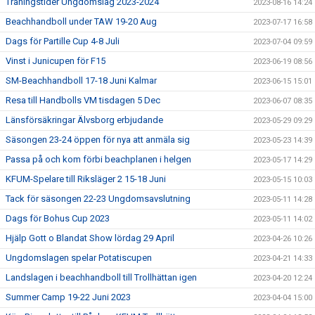
Träningstider Ungdomslag 2023-2024
2023-08-16 14:24
Beachhandboll under TAW 19-20 Aug
2023-07-17 16:58
Dags för Partille Cup 4-8 Juli
2023-07-04 09:59
Vinst i Junicupen för F15
2023-06-19 08:56
SM-Beachhandboll 17-18 Juni Kalmar
2023-06-15 15:01
Resa till Handbolls VM tisdagen 5 Dec
2023-06-07 08:35
Länsförsäkringar Älvsborg erbjudande
2023-05-29 09:29
Säsongen 23-24 öppen för nya att anmäla sig
2023-05-23 14:39
Passa på och kom förbi beachplanen i helgen
2023-05-17 14:29
KFUM-Spelare till Riksläger 2 15-18 Juni
2023-05-15 10:03
Tack för säsongen 22-23 Ungdomsavslutning
2023-05-11 14:28
Dags för Bohus Cup 2023
2023-05-11 14:02
Hjälp Gott o Blandat Show lördag 29 April
2023-04-26 10:26
Ungdomslagen spelar Potatiscupen
2023-04-21 14:33
Landslagen i beachhandboll till Trollhättan igen
2023-04-20 12:24
Summer Camp 19-22 Juni 2023
2023-04-04 15:00