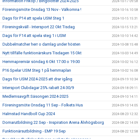
Information Friköp / Bingolotter 2024-2025
2024-10-17 09:58
Föreningsmöte Onsdag 13 Nov - Välkomna !
2024-10-16 10:58
Dags för P14 att spela USM Steg 1
2024-10-15 15:31
Föreningskväll - Intersport 22 Okt Tisdag
2024-10-15 13:21
Dags för F14 att spela steg 1 i USM
2024-10-10 14:42
Dubbelmatcher herr o damlag under hösten
2024-10-08 15:48
Nytt tillfälle funktionärskurs Tisdagen 15 Okt
2024-10-03 14:49
Hemmapremiär söndag 6 Okt 17.00 o 19.00
2024-10-02 16:12
P16 Spelar USM Steg 1 på hemmaplan
2024-10-02 16:08
Dags för USM 2024-2025 att drar igång
2024-09-19 10:34
Intersport Clubdagar 25% rabatt 24-30/9
2024-09-18 09:11
Medlemsavgift Säsongen 2024-2025
2024-09-10 14:11
Föreningsmöte Onsdag 11 Sep - Folkets Hus
2024-09-10 14:05
Halmstad Handboll Cup 2024
2024-08-23 12:32
Domarutbildning 22 Sep - Inspiration Arena Älvhögsborg
2024-08-22 14:09
Funktionärsutbildning - EMP 19 Sep
2024-08-22 12:58