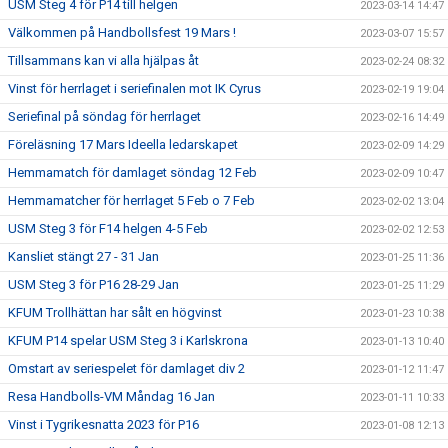
USM Steg 4 för P14 till helgen
2023-03-14 14:47
Välkommen på Handbollsfest 19 Mars !
2023-03-07 15:57
Tillsammans kan vi alla hjälpas åt
2023-02-24 08:32
Vinst för herrlaget i seriefinalen mot IK Cyrus
2023-02-19 19:04
Seriefinal på söndag för herrlaget
2023-02-16 14:49
Föreläsning 17 Mars Ideella ledarskapet
2023-02-09 14:29
Hemmamatch för damlaget söndag 12 Feb
2023-02-09 10:47
Hemmamatcher för herrlaget 5 Feb o 7 Feb
2023-02-02 13:04
USM Steg 3 för F14 helgen 4-5 Feb
2023-02-02 12:53
Kansliet stängt 27 - 31 Jan
2023-01-25 11:36
USM Steg 3 för P16 28-29 Jan
2023-01-25 11:29
KFUM Trollhättan har sålt en högvinst
2023-01-23 10:38
KFUM P14 spelar USM Steg 3 i Karlskrona
2023-01-13 10:40
Omstart av seriespelet för damlaget div 2
2023-01-12 11:47
Resa Handbolls-VM Måndag 16 Jan
2023-01-11 10:33
Vinst i Tygrikesnatta 2023 för P16
2023-01-08 12:13