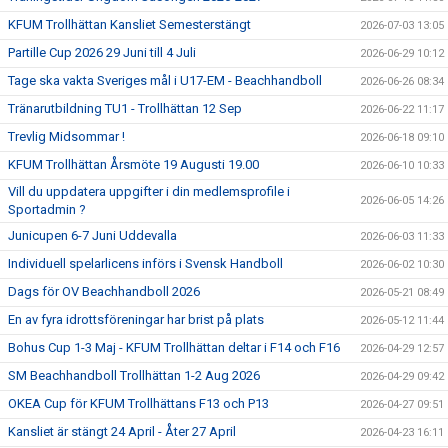
KFUM Trollhättan Kansliet Semesterstängt
2026-07-03 13:05
Partille Cup 2026 29 Juni till 4 Juli
2026-06-29 10:12
Tage ska vakta Sveriges mål i U17-EM - Beachhandboll
2026-06-26 08:34
Tränarutbildning TU1 - Trollhättan 12 Sep
2026-06-22 11:17
Trevlig Midsommar !
2026-06-18 09:10
KFUM Trollhättan Årsmöte 19 Augusti 19.00
2026-06-10 10:33
Vill du uppdatera uppgifter i din medlemsprofile i
2026-06-05 14:26
Sportadmin ?
Junicupen 6-7 Juni Uddevalla
2026-06-03 11:33
Individuell spelarlicens införs i Svensk Handboll
2026-06-02 10:30
Dags för OV Beachhandboll 2026
2026-05-21 08:49
En av fyra idrottsföreningar har brist på plats
2026-05-12 11:44
Bohus Cup 1-3 Maj - KFUM Trollhättan deltar i F14 och F16
2026-04-29 12:57
SM Beachhandboll Trollhättan 1-2 Aug 2026
2026-04-29 09:42
OKEA Cup för KFUM Trollhättans F13 och P13
2026-04-27 09:51
Kansliet är stängt 24 April - Åter 27 April
2026-04-23 16:11