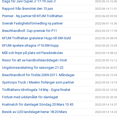
Dags för Juni Cupen // 17-19 Juni //
2022-06-16 16:06
Rapport från årsmötet den 13 juni
2022-06-14 11:01
Premier - Ny partner till KFUM Trollhättan
2022-06-03 09:03
Svensk Fastighetsförmedling ny partner
2022-06-01 16:36
Beachhandboll: Cup-premiär för P11
2022-05-29 17:39
KFUM Trollhättan gratulerar Hugo till SM-Guld
2022-05-24 08:49
KFUM-spelare uttagna i F16 EM-trupp
2022-05-20 10:59
Mål och linjer på plats vid Paradisskolan
2022-05-19 08:22
Resor för att se handbollslandslaget i höst
2022-05-05 16:12
Ungdomsavslutning för säsongen 21-22
2022-05-04 20:07
Beachhandboll för födda 2009-2011- Måndagar
2022-04-26 10:49
Sjuntorps Truck / Maskin förlänger som partner
2022-03-24 13:10
Trollhättans Idrottsgala 14 Maj - Signe finalist
2022-03-22 10:50
Förlust med uddamålet för damlaget
2022-03-20 20:35
Kvalmatch för damlaget Söndag 20 Mars 13.45
2022-03-14 14:37
Besök av U20 landslaget herrar 18-20 Mars
2022-03-14 14:23