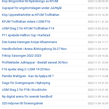
Köp Bingolotter till Nyårsbingo av KFUM
2022-12-28 09:39
Cupspel för ungdomslagen under Jul/Nyår
2022-12-25 12:30
Köp Uppesittarlotter av KFUM Trollhättan
2022-12-15 14:20
KFUM Trollhättan vidare i USM P16
2022-12-11 21:22
USM Steg 2 för KFUM Trollhättan F14
2022-12-03 22:42
P11 spelade Hellton Cup i Karlstad
2022-11-28 14:16
Den bästa träningen börjar tillsammans
2022-11-24 11:17
Handbollsfest i Arena Älvhögsborg 26-27 Nov
2022-11-23 14:41
Friköp Säsongen 2022-2023
2022-11-23 14:26
Profilekläder Julklappar - Beställ senast 30 Nov
2022-11-21 10:44
F16 spelar steg 2 i USM 19-20 Nov
2022-11-19 09:26
Pernilla Wahlgren - Kan du hjälpa till ?
2022-11-17 15:08
Dags för Sverigecupen i Nyköping
2022-11-10 21:52
USM Steg 2 för P18 i Stockholm
2022-11-10 21:45
Ny digital arena för svensk handboll
2022-11-09 16:43
320 miljoner till föreningslivet
2022-11-04 16:09