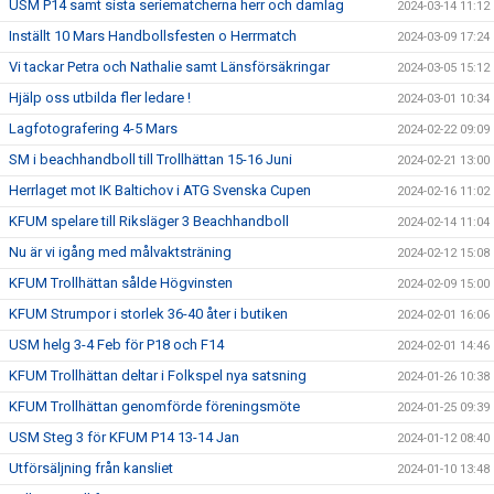
USM P14 samt sista seriematcherna herr och damlag
2024-03-14 11:12
Inställt 10 Mars Handbollsfesten o Herrmatch
2024-03-09 17:24
Vi tackar Petra och Nathalie samt Länsförsäkringar
2024-03-05 15:12
Hjälp oss utbilda fler ledare !
2024-03-01 10:34
Lagfotografering 4-5 Mars
2024-02-22 09:09
SM i beachhandboll till Trollhättan 15-16 Juni
2024-02-21 13:00
Herrlaget mot IK Baltichov i ATG Svenska Cupen
2024-02-16 11:02
KFUM spelare till Riksläger 3 Beachhandboll
2024-02-14 11:04
Nu är vi igång med målvaktsträning
2024-02-12 15:08
KFUM Trollhättan sålde Högvinsten
2024-02-09 15:00
KFUM Strumpor i storlek 36-40 åter i butiken
2024-02-01 16:06
USM helg 3-4 Feb för P18 och F14
2024-02-01 14:46
KFUM Trollhättan deltar i Folkspel nya satsning
2024-01-26 10:38
KFUM Trollhättan genomförde föreningsmöte
2024-01-25 09:39
USM Steg 3 för KFUM P14 13-14 Jan
2024-01-12 08:40
Utförsäljning från kansliet
2024-01-10 13:48