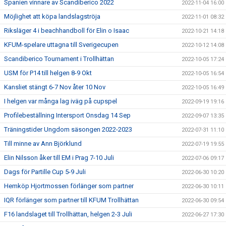
Spanien vinnare av Scandiberico 2022
2022-11-04 16:00
Möjlighet att köpa landslagströja
2022-11-01 08:32
Riksläger 4 i beachhandboll för Elin o Isaac
2022-10-21 14:18
KFUM-spelare uttagna till Sverigecupen
2022-10-12 14:08
Scandiberico Tournament i Trollhättan
2022-10-05 17:24
USM för P14 till helgen 8-9 Okt
2022-10-05 16:54
Kansliet stängt 6-7 Nov åter 10 Nov
2022-10-05 16:49
I helgen var många lag iväg på cupspel
2022-09-19 19:16
Profilebeställning Intersport Onsdag 14 Sep
2022-09-07 13:35
Träningstider Ungdom säsongen 2022-2023
2022-07-31 11:10
Till minne av Ann Björklund
2022-07-19 19:55
Elin Nilsson åker till EM i Prag 7-10 Juli
2022-07-06 09:17
Dags för Partille Cup 5-9 Juli
2022-06-30 10:20
Hemköp Hjortmossen förlänger som partner
2022-06-30 10:11
IQR förlänger som partner till KFUM Trollhättan
2022-06-30 09:54
F16 landslaget till Trollhättan, helgen 2-3 Juli
2022-06-27 17:30