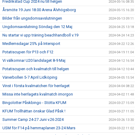
Fredrikstad Cup 2024 nu till helgen
2024-05-16 08:35
Årsmöte 19 Juni 18.00 Arena Älvhögsborg
2024-05-15 16:20
Bilder från ungsdomsavslutningen
2024-05-13 09:11
Ungdomsavslutning Söndag den 12 Maj
2024-04-25 13:18
Nu startar vi upp träning beachhandboll v.19
2024-04-24 14:23
Medlemsdagar 25% på Intersport
2024-04-22 12:26
Potatiscupen för P13 och F12
2024-04-19 11:04
Vi välkomnar U20 landslaget 8-9 Maj
2024-04-12 16:54
Potatiscupen och kvalmatch till helgen
2024-04-12 10:44
Vänerbollen 5-7 April Lidköping
2024-04-05 15:54
Vinst i första kvalmatchen för herrlaget
2024-04-04 08:22
Missa inte herrlagets kvalmatch imorgon
2024-04-02 11:48
Bingolotter Påskbingo - Stötta KFUM
2024-03-27 15:09
KFUM Trollhättan önskar Glad Påsk !
2024-03-27 11:05
Summer Camp 24-27 Juni v.26 2024
2024-03-26 13:30
USM för F14 på hemmaplanen 23-24 Mars
2024-03-22 11:02