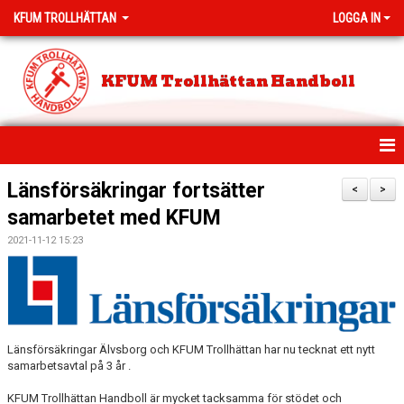
KFUM TROLLHÄTTAN
LOGGA IN
KFUM Trollhättan Handboll
HEM
Länsförsäkringar fortsätter
<
>
samarbetet med KFUM
NYHETER
2021-11-12 15:23
MEDLEMSAVGIFTER
PROVA PÅ HANDBOLL
KLUBBSHOP
Länsförsäkringar Älvsborg och KFUM Trollhättan har nu tecknat ett nytt
samarbetsavtal på 3 år .
KLASSHANDBOLL
KFUM Trollhättan Handboll är mycket tacksamma för stödet och