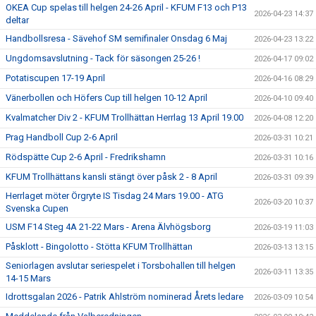
OKEA Cup spelas till helgen 24-26 April - KFUM F13 och P13
2026-04-23 14:37
deltar
Handbollsresa - Sävehof SM semifinaler Onsdag 6 Maj
2026-04-23 13:22
Ungdomsavslutning - Tack för säsongen 25-26 !
2026-04-17 09:02
Potatiscupen 17-19 April
2026-04-16 08:29
Vänerbollen och Höfers Cup till helgen 10-12 April
2026-04-10 09:40
Kvalmatcher Div 2 - KFUM Trollhättan Herrlag 13 April 19.00
2026-04-08 12:20
Prag Handboll Cup 2-6 April
2026-03-31 10:21
Rödspätte Cup 2-6 April - Fredrikshamn
2026-03-31 10:16
KFUM Trollhättans kansli stängt över påsk 2 - 8 April
2026-03-31 09:39
Herrlaget möter Örgryte IS Tisdag 24 Mars 19.00 - ATG
2026-03-20 10:37
Svenska Cupen
USM F14 Steg 4A 21-22 Mars - Arena Älvhögsborg
2026-03-19 11:03
Påsklott - Bingolotto - Stötta KFUM Trollhättan
2026-03-13 13:15
Seniorlagen avslutar seriespelet i Torsbohallen till helgen
2026-03-11 13:35
14-15 Mars
Idrottsgalan 2026 - Patrik Ahlström nominerad Årets ledare
2026-03-09 10:54