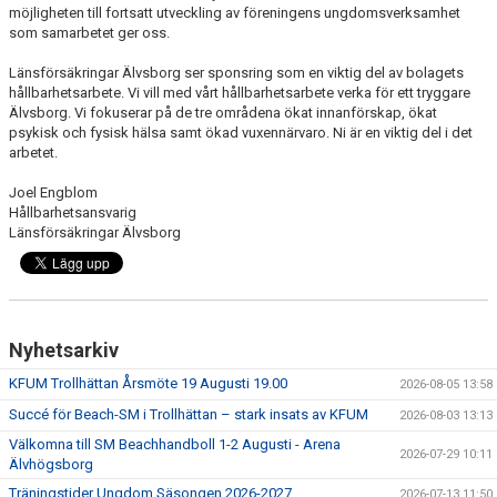
KALENDER
möjligheten till fortsatt utveckling av föreningens ungdomsverksamhet
som samarbetet ger oss.
HEMMAMATCHER
Länsförsäkringar Älvsborg ser sponsring som en viktig del av bolagets
hållbarhetsarbete. Vi vill med vårt hållbarhetsarbete verka för ett tryggare
BILDGALLERI
Älvsborg. Vi fokuserar på de tre områdena ökat innanförskap, ökat
psykisk och fysisk hälsa samt ökad vuxennärvaro. Ni är en viktig del i det
arbetet.
MATCHER
Joel Engblom
BLI MEDLEM
Hållbarhetsansvarig
Länsförsäkringar Älvsborg
FÖRSÄKRING HANDBOLL
TRÄNINGSTID UNGDOM 2627
VISION
Nyhetsarkiv
KFUM Trollhättan Årsmöte 19 Augusti 19.00
2026-08-05 13:58
SPONSORPAKET
Succé för Beach-SM i Trollhättan – stark insats av KFUM
2026-08-03 13:13
STYRELSEN
Välkomna till SM Beachhandboll 1-2 Augusti - Arena
2026-07-29 10:11
Älvhögsborg
MINA SIDOR
Träningstider Ungdom Säsongen 2026-2027
2026-07-13 11:50