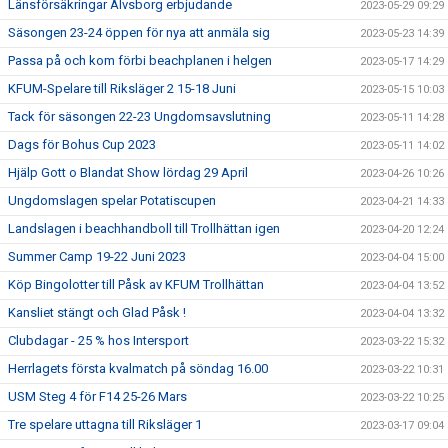
Länsförsäkringar Älvsborg erbjudande
2023-05-29 09:29
Säsongen 23-24 öppen för nya att anmäla sig
2023-05-23 14:39
Passa på och kom förbi beachplanen i helgen
2023-05-17 14:29
KFUM-Spelare till Riksläger 2 15-18 Juni
2023-05-15 10:03
Tack för säsongen 22-23 Ungdomsavslutning
2023-05-11 14:28
Dags för Bohus Cup 2023
2023-05-11 14:02
Hjälp Gott o Blandat Show lördag 29 April
2023-04-26 10:26
Ungdomslagen spelar Potatiscupen
2023-04-21 14:33
Landslagen i beachhandboll till Trollhättan igen
2023-04-20 12:24
Summer Camp 19-22 Juni 2023
2023-04-04 15:00
Köp Bingolotter till Påsk av KFUM Trollhättan
2023-04-04 13:52
Kansliet stängt och Glad Påsk !
2023-04-04 13:32
Clubdagar - 25 % hos Intersport
2023-03-22 15:32
Herrlagets första kvalmatch på söndag 16.00
2023-03-22 10:31
USM Steg 4 för F14 25-26 Mars
2023-03-22 10:25
Tre spelare uttagna till Riksläger 1
2023-03-17 09:04