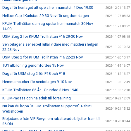
Dags för herrlaget att spela hemmamatch 4 Dec 19.00
2025-12-01 13:27
Hellton Cup i Karlstad 29-30 Nov för ungdomslagen
2025-11-27 08:53
KFUM Trollhättan damlag spelar hemmamatch 30 Nov
2025-11-27 08:22
14.00
USM Steg 2 för KFUM Trollhättan F16 29-30 Nov
2025-11-27 08:18
Seniorlagens seriespel rullar vidare med matcher i helgen
2025-11-20 10:23
22-23 Nov
USM Steg 2 för KFUM Trollhättan P16 22-23 Nov
2025-11-20 10:17
TU1 utbildning genomfördes 15 Nov
2025-11-19 16:07
Dags för USM steg 2 för P18 och F18
2025-11-12 13:27
Hemmamatcher för seniorlagen 9-10 Nov
2025-11-06 12:49
KFUM Trollhättan 85 År - Grundad 3 Nov 1940
2025-11-03 12:18
KFUM-mössa och halsduk till försäljning
2025-10-29 12:09
Nu kan du köpa "KFUM Trollhättan Supporter" T-shirt i
2025-10-21 15:32
Webshopen
Erbjudande från VIP-Revyn om rabatterade biljetter fram till
2025-10-20 09:44
26 Okt