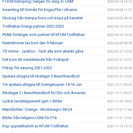
F14 till Enköping i helgen för steg 4 i USM
2022-03-14 14:15
Insamling till förmån för krigsoffer i Ukraina
2022-03-03 11:27
Skobag från Kempa finns och köpa på kansliet
2022-03-02 08:35
Trollhättan Energi partner 2022-2023
2022-02-10 15:24
PEAB förlänger som partner till KFUM Trollhättan
2022-02-10 14:55
Restriktioner tas bort den 9 februari
2022-02-09 08:39
Till minne - Jackloo - Tack alla som skänkt gåva
2022-01-27 15:53
Det kom ett meddelande från Folkspel
2022-01-27 12:01
Friköp för säsong 2021-2022
2022-01-25 09:36
Spelare uttagna till riksläger 3 Beachhandboll
2022-01-21 13:02
Tre spelare uttagna till Sverigecupen 14-16 Jan
2021-12-17 09:40
Riksläger 2 i Beachhandboll för Elin och Amanda
2021-12-17 09:27
Lyckat landslagsevent igen + Bilder
2021-11-29 18:42
Matchbilder: Sverige - Montenegro 38-24
2021-11-27 11:05
Bilder från helgens USM för P16
2021-11-21 19:47
Köp uppesittarlott av KFUM Trollhättan
2021-11-19 15:13