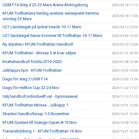
USM F14 Steg 4 22-23 Mars Arena Älvhögsborg
2025-03-18 11:12
KFUM Trollhättans herrlag avslutar seriespelet hemma
2025-03-18 11:00
söndag 23 Mars
U21 Landslaget på lyckat besök 10-11 Mars
2025-03-13 10:56
U21 landslaget herrar kommer till Trollhättan 10-11 Mars
2025-03-04 14:03
Ny styrelse i KFUM Trollhättan Handboll
2025-02-14 12:06
KFUM Trollhättan - Mössa 5 st kvar säljes
2025-01-31 09:34
Knattehandboll födda 2019-2020
2025-01-08 10:48
Julklapps tips - KFUM Trollhättan
2024-12-05 14:00
Dags för steg 2 USM F14
2024-12-05 13:34
Dags för Hellton Cup 22-24 Nov
2024-11-22 11:27
Välj handboll individuellt val - Gymnasieval
2024-11-13 11:12
KFUM Trollhättan Mössa - Julklapp ?
2024-10-31 15:30
Skadevi Handbollscup 1-3 November
2024-10-31 10:34
KFUM-Spelare till Sverige Cupen 8-10 Nov
2024-10-28 13:42
Tränarutbildning 1 - KFUM Trollhättan 16 Nov
2024-10-21 15:39