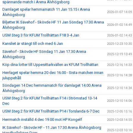
spännande match i Arena Älvhögsborg
Damlaget spelar hemmamatch 11 Jan 15.15 i Arena
2026-01-07 14:09
Älvhögsborg
Biljetter IK Sävehof - Skövde HF 11 Jan Söndag 17.30 Arena
2026-01-02 14:49
Älvhögsborg
USM Steg 3 för KFUM Trollhättan F18 3-4 Jan
2026-01-02 14:43
Kansliet är stängt till och med 6 Jan
2025-12-23 10:35
Sävehof - Skövde HF Söndag 11 Jan 17.30 Arena
2025-12-19 13:49
Älvhögsborg
Köp dina lotter till Uppesittarkvällen av KFUM Trollhättan
2025-12-16 14:33
Herrlaget spelar hemma 20 dec 16.00 - Sista matchen innan
2025-12-16 14:28
juluppehåll
Söndagen 14 Dec hemmamatch för damlaget 14.00 Arena
2025-12-10 14:34
Älvhögsborg
USM Steg 2 för KFUM Trollhättan F14 i Strömstad 13-14
2025-12-10 14:06
Dec
USM Steg 2 för KFUM Trollhättan P14 i Torslanda 6-7 Dec
2025-12-05 15:16
Herrmatch inställd 4 dec 19.00 mot HP Kongelf
2025-12-03 14:55
IK Sävehof - Skövde HF - 11 Jan 17.30 Arena Älvhögsborg
2025-12-03 10:16
Handbollsligan Dam