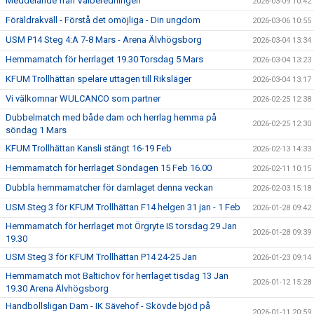
Meddelande från Valberedningen
2026-03-09 10:42
Föräldrakväll - Förstå det omöjliga - Din ungdom
2026-03-06 10:55
USM P14 Steg 4:A 7-8 Mars - Arena Älvhögsborg
2026-03-04 13:34
Hemmamatch för herrlaget 19.30 Torsdag 5 Mars
2026-03-04 13:23
KFUM Trollhättan spelare uttagen till Riksläger
2026-03-04 13:17
Vi välkomnar WULCANCO som partner
2026-02-25 12:38
Dubbelmatch med både dam och herrlag hemma på
2026-02-25 12:30
söndag 1 Mars
KFUM Trollhättan Kansli stängt 16-19 Feb
2026-02-13 14:33
Hemmamatch för herrlaget Söndagen 15 Feb 16.00
2026-02-11 10:15
Dubbla hemmamatcher för damlaget denna veckan
2026-02-03 15:18
USM Steg 3 för KFUM Trollhättan F14 helgen 31 jan - 1 Feb
2026-01-28 09:42
Hemmamatch för herrlaget mot Örgryte IS torsdag 29 Jan
2026-01-28 09:39
19.30
USM Steg 3 för KFUM Trollhättan P14 24-25 Jan
2026-01-23 09:14
Hemmamatch mot Baltichov för herrlaget tisdag 13 Jan
2026-01-12 15:28
19.30 Arena Älvhögsborg
Handbollsligan Dam - IK Sävehof - Skövde bjöd på
2026-01-11 20:59