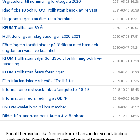
Vi gratulerar till nominering Idrottsgala 2020
2021-03-23 16:26
Idag fick F10 och KFUM Trollhättan besök av P4 Väst
2021-03-16 20:38
Ungdomslagen kan åter träna inomhus
2021-01-21 15:31
KFUM Trollhättan 80 År
2020-11-03 10:07
Halltider ungdomslag säsongen 2020-2021
2020-07-08 17:51
Föreningens förväntningar på föräldrar med barn och
2020-03-17 09:24
ungdomar i våran verksamhet
KFUM Trollhättan väljer SolidSport för filmning och live-
2020-01-21 11:28
sändning
KFUM Trollhättan Årets föreningen
2019-04-13 00:20
Film från landslagets besök i Trollhättan
2019-01-29 11:35
Information om utskick friköp/bingolotter 18-19
2018-10-24 15:43
Information med anledning av GDPR
2018-05-23 16:59
U20 VM-kvalet bjöd på bra matcher
2018-03-25 20:12
Bilder från landskampen i Arena Älvhögsborg
2017-12-06 14:26
Landslaget träffade våra ungdomsspelare
2017-11-28 22:00
Stort tack för igår !
För att hemsidan ska fungera korrekt använder vi nödvändiga
2017-11-28 16:01