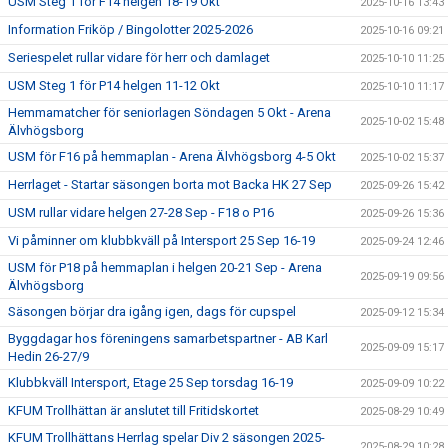
USM Steg 1 för F14 helgen 18-19 Okt
2025-10-16 13:43
Information Friköp / Bingolotter 2025-2026
2025-10-16 09:21
Seriespelet rullar vidare för herr och damlaget
2025-10-10 11:25
USM Steg 1 för P14 helgen 11-12 Okt
2025-10-10 11:17
Hemmamatcher för seniorlagen Söndagen 5 Okt - Arena
2025-10-02 15:48
Älvhögsborg
USM för F16 på hemmaplan - Arena Älvhögsborg 4-5 Okt
2025-10-02 15:37
Herrlaget - Startar säsongen borta mot Backa HK 27 Sep
2025-09-26 15:42
USM rullar vidare helgen 27-28 Sep - F18 o P16
2025-09-26 15:36
Vi påminner om klubbkväll på Intersport 25 Sep 16-19
2025-09-24 12:46
USM för P18 på hemmaplan i helgen 20-21 Sep - Arena
2025-09-19 09:56
Älvhögsborg
Säsongen börjar dra igång igen, dags för cupspel
2025-09-12 15:34
Byggdagar hos föreningens samarbetspartner - AB Karl
2025-09-09 15:17
Hedin 26-27/9
Klubbkväll Intersport, Etage 25 Sep torsdag 16-19
2025-09-09 10:22
KFUM Trollhättan är anslutet till Fritidskortet
2025-08-29 10:49
KFUM Trollhättans Herrlag spelar Div 2 säsongen 2025-
2025-08-29 10:28