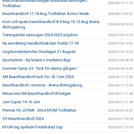
Beachhandbollslandslagen avslutade säsongen i
2024-08-19 11:07
Trollhättan
Beachhandboll 17-18 Aug Trollhättan Action Week
2024-08-13 09:51
Kom och spela beachhandboll 8-9 Aug 13-15 Aug Arena
2024-08-06 10:02
Älvhögsborg
Träningstider säsongen 2024-2025 ungdom
2024-07-09 15:53
Ny anmälning Handbollsskolan födda 17-18
2024-07-09 13:47
Ungdomsledarmöte Onsdagen 21 Augusti
2024-07-09 13:24
Sportadmin - Ny ledare o medlems App
2024-07-08 08:39
Summer Camp 24 - Tack för denna gången !
2024-06-28 16:04
SM Beachhandboll tack för i år ! Ses 2025
2024-06-17 12:30
Beachhandboll i sommar - Arena Älvhögsborg
2024-06-11 15:30
Missa inte SM Beachhandboll till helgen
2024-06-11 11:48
Juni Cupen 14-16 Juni
2024-06-11 11:40
Premiär för JOYNA - Stöd KFUM Trollhättan
2024-06-05 09:55
OV Beachhandboll 2024
2024-05-27 09:28
KFUM-lag spelade Fredrikstad Cup
2024-05-21 10:53