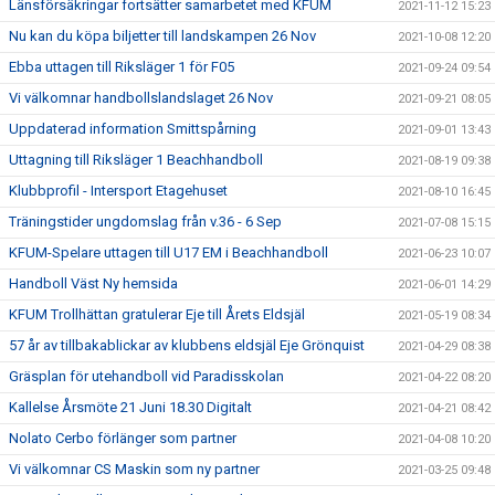
Länsförsäkringar fortsätter samarbetet med KFUM
2021-11-12 15:23
Nu kan du köpa biljetter till landskampen 26 Nov
2021-10-08 12:20
Ebba uttagen till Riksläger 1 för F05
2021-09-24 09:54
Vi välkomnar handbollslandslaget 26 Nov
2021-09-21 08:05
Uppdaterad information Smittspårning
2021-09-01 13:43
Uttagning till Riksläger 1 Beachhandboll
2021-08-19 09:38
Klubbprofil - Intersport Etagehuset
2021-08-10 16:45
Träningstider ungdomslag från v.36 - 6 Sep
2021-07-08 15:15
KFUM-Spelare uttagen till U17 EM i Beachhandboll
2021-06-23 10:07
Handboll Väst Ny hemsida
2021-06-01 14:29
KFUM Trollhättan gratulerar Eje till Årets Eldsjäl
2021-05-19 08:34
57 år av tillbakablickar av klubbens eldsjäl Eje Grönquist
2021-04-29 08:38
Gräsplan för utehandboll vid Paradisskolan
2021-04-22 08:20
Kallelse Årsmöte 21 Juni 18.30 Digitalt
2021-04-21 08:42
Nolato Cerbo förlänger som partner
2021-04-08 10:20
Vi välkomnar CS Maskin som ny partner
2021-03-25 09:48