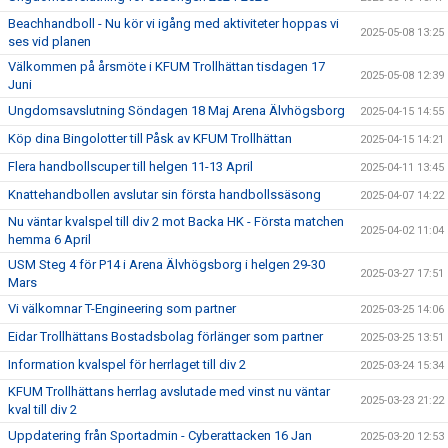
Beachhandboll - Nu kör vi igång med aktiviteter hoppas vi
2025-05-08 13:25
ses vid planen
Välkommen på årsmöte i KFUM Trollhättan tisdagen 17
2025-05-08 12:39
Juni
Ungdomsavslutning Söndagen 18 Maj Arena Älvhögsborg
2025-04-15 14:55
Köp dina Bingolotter till Påsk av KFUM Trollhättan
2025-04-15 14:21
Flera handbollscuper till helgen 11-13 April
2025-04-11 13:45
Knattehandbollen avslutar sin första handbollssäsong
2025-04-07 14:22
Nu väntar kvalspel till div 2 mot Backa HK - Första matchen
2025-04-02 11:04
hemma 6 April
USM Steg 4 för P14 i Arena Älvhögsborg i helgen 29-30
2025-03-27 17:51
Mars
Vi välkomnar T-Engineering som partner
2025-03-25 14:06
Eidar Trollhättans Bostadsbolag förlänger som partner
2025-03-25 13:51
Information kvalspel för herrlaget till div 2
2025-03-24 15:34
KFUM Trollhättans herrlag avslutade med vinst nu väntar
2025-03-23 21:22
kval till div 2
Uppdatering från Sportadmin - Cyberattacken 16 Jan
2025-03-20 12:53