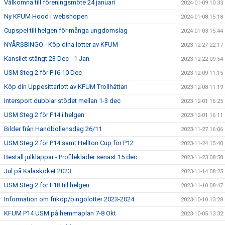
Välkomna till föreningsmöte 24 januari
2024-01-09 10:33
Ny KFUM Hood i webshopen
2024-01-08 15:18
Cupspel till helgen för många ungdomslag
2024-01-03 15:44
NYÅRSBINGO - Köp dina lotter av KFUM
2023-12-27 22:17
Kansliet stängt 23 Dec - 1 Jan
2023-12-22 09:54
USM Steg 2 för P16 10 Dec
2023-12-09 11:15
Köp din Uppesittarlott av KFUM Trollhättan
2023-12-08 11:19
Intersport dubblar stödet mellan 1-3 dec
2023-12-01 16:25
USM Steg 2 för F14 i helgen
2023-12-01 16:11
Bilder från Handbollensdag 26/11
2023-11-27 16:06
USM Steg 2 för P14 samt Hellton Cup för P12
2023-11-24 15:40
Beställ julklappar - Profilekläder senast 15 dec
2023-11-23 08:58
Jul på Kalaskoket 2023
2023-11-14 08:25
USM Steg 2 för F18 till helgen
2023-11-10 08:47
Information om friköp/bingolotter 2023-2024
2023-10-10 13:28
KFUM P14 USM på hemmaplan 7-8 Okt
2023-10-05 13:32