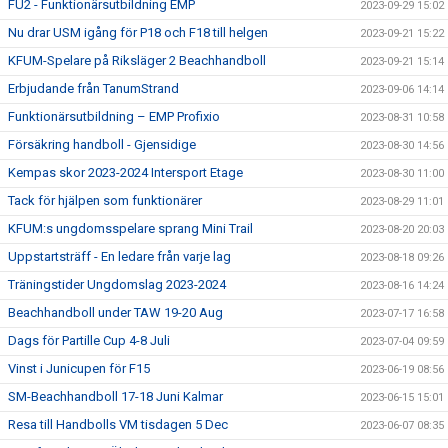
FU2 - Funktionärsutbildning EMP
2023-09-29 15:02
Nu drar USM igång för P18 och F18 till helgen
2023-09-21 15:22
KFUM-Spelare på Riksläger 2 Beachhandboll
2023-09-21 15:14
Erbjudande från TanumStrand
2023-09-06 14:14
Funktionärsutbildning – EMP Profixio
2023-08-31 10:58
Försäkring handboll - Gjensidige
2023-08-30 14:56
Kempas skor 2023-2024 Intersport Etage
2023-08-30 11:00
Tack för hjälpen som funktionärer
2023-08-29 11:01
KFUM:s ungdomsspelare sprang Mini Trail
2023-08-20 20:03
Uppstartsträff - En ledare från varje lag
2023-08-18 09:26
Träningstider Ungdomslag 2023-2024
2023-08-16 14:24
Beachhandboll under TAW 19-20 Aug
2023-07-17 16:58
Dags för Partille Cup 4-8 Juli
2023-07-04 09:59
Vinst i Junicupen för F15
2023-06-19 08:56
SM-Beachhandboll 17-18 Juni Kalmar
2023-06-15 15:01
Resa till Handbolls VM tisdagen 5 Dec
2023-06-07 08:35