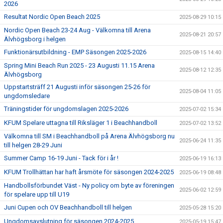
2026
Resultat Nordic Open Beach 2025
2025-08-29 10:15
Nordic Open Beach 23-24 Aug - Välkomna till Arena
2025-08-21 20:57
Älvhögsborg i helgen
Funktionärsutbildning - EMP Säsongen 2025-2026
2025-08-15 14:40
Spring Mini Beach Run 2025 - 23 Augusti 11.15 Arena
2025-08-12 12:35
Älvhögsborg
Uppstartsträff 21 Augusti inför säsongen 25-26 för
2025-08-04 11:05
ungdomsledare
Träningstider för ungdomslagen 2025-2026
2025-07-02 15:34
KFUM Spelare uttagna till Riksläger 1 i Beachhandboll
2025-07-02 13:52
Välkomna till SM i Beachhandboll på Arena Älvhögsborg nu
2025-06-24 11:35
till helgen 28-29 Juni
Summer Camp 16-19 Juni - Tack för i år !
2025-06-19 16:13
KFUM Trollhättan har haft årsmöte för säsongen 2024-2025
2025-06-19 08:48
Handbollsförbundet Väst - Ny policy om byte av föreningen
2025-06-02 12:59
för spelare upp till U19
Juni Cupen och OV Beachhandboll till helgen
2025-05-28 15:20
Ungdomsavslutning för säsongen 2024-2025
2025-05-19 15:47