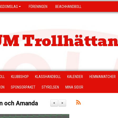
NGDOMSLAG
FÖRENINGEN
BEACHHANDBOLL
M Trollhättan
OLL
KLUBBSHOP
KLASSHANDBOLL
KALENDER
HEMMAMATCHER
ION
SPONSORPAKET
STYRELSEN
MINA SIDOR
lin och Amanda
<
>