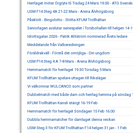
Herrlaget möter Örgryte IS Tisdag 24 Mars 19.00 - ATG Svens
USM F14 Steg 4A 21-22 Mars - Arena Älvhögsborg
Påsklott - Bingolotto - Stötta KFUM Trollhättan
Seniorlagen avslutar seriespelet i Torsbohallen till helgen 14-
Idrottsgalan 2026 - Patrik Ahlström nominerad Årets ledare
Meddelande från Valberedningen
Föräldrakväll - Förstå det omöjliga - Din ungdom
USM P14 Steg 4:A 7-8 Mars - Arena Älvhögsborg
Hemmamatch för herrlaget 19.30 Torsdag 5 Mars
KFUM Trollhättan spelare uttagen till Riksläger
Vi välkomnar WULCANCO som partner
Dubbelmatch med både dam och herrlag hemma på söndag 
KFUM Trollhättan Kansli stängt 16-19 Feb
Hemmamatch för herrlaget Söndagen 15 Feb 16.00
Dubbla hemmamatcher för damlaget denna veckan
USM Steg 3 för KFUM Trollhättan F14 helgen 31 jan - 1 Feb