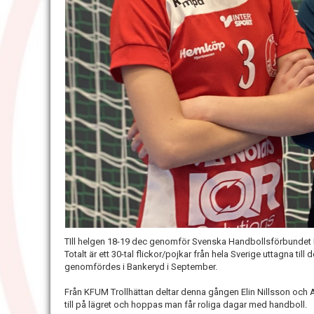
TIll helgen 18-19 dec genomför Svenska Handbollsförbundet R
Totalt är ett 30-tal flickor/pojkar från hela Sverige uttagna til
genomfördes i Bankeryd i September.
Från KFUM Trollhättan deltar denna gången Elin Nillsson och 
till på lägret och hoppas man får roliga dagar med handboll.