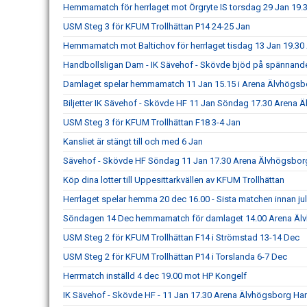
Hemmamatch för herrlaget mot Örgryte IS torsdag 29 Jan 19.
USM Steg 3 för KFUM Trollhättan P14 24-25 Jan
Hemmamatch mot Baltichov för herrlaget tisdag 13 Jan 19.3
Handbollsligan Dam - IK Sävehof - Skövde bjöd på spännand
Damlaget spelar hemmamatch 11 Jan 15.15 i Arena Älvhögsb
Biljetter IK Sävehof - Skövde HF 11 Jan Söndag 17.30 Arena 
USM Steg 3 för KFUM Trollhättan F18 3-4 Jan
Kansliet är stängt till och med 6 Jan
Sävehof - Skövde HF Söndag 11 Jan 17.30 Arena Älvhögsbor
Köp dina lotter till Uppesittarkvällen av KFUM Trollhättan
Herrlaget spelar hemma 20 dec 16.00 - Sista matchen innan ju
Söndagen 14 Dec hemmamatch för damlaget 14.00 Arena Äl
USM Steg 2 för KFUM Trollhättan F14 i Strömstad 13-14 Dec
USM Steg 2 för KFUM Trollhättan P14 i Torslanda 6-7 Dec
Herrmatch inställd 4 dec 19.00 mot HP Kongelf
IK Sävehof - Skövde HF - 11 Jan 17.30 Arena Älvhögsborg Ha