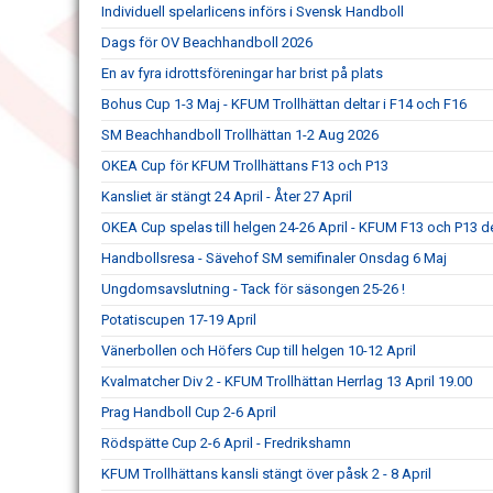
Individuell spelarlicens införs i Svensk Handboll
Dags för OV Beachhandboll 2026
En av fyra idrottsföreningar har brist på plats
Bohus Cup 1-3 Maj - KFUM Trollhättan deltar i F14 och F16
SM Beachhandboll Trollhättan 1-2 Aug 2026
OKEA Cup för KFUM Trollhättans F13 och P13
Kansliet är stängt 24 April - Åter 27 April
OKEA Cup spelas till helgen 24-26 April - KFUM F13 och P13 de
Handbollsresa - Sävehof SM semifinaler Onsdag 6 Maj
Ungdomsavslutning - Tack för säsongen 25-26 !
Potatiscupen 17-19 April
Vänerbollen och Höfers Cup till helgen 10-12 April
Kvalmatcher Div 2 - KFUM Trollhättan Herrlag 13 April 19.00
Prag Handboll Cup 2-6 April
Rödspätte Cup 2-6 April - Fredrikshamn
KFUM Trollhättans kansli stängt över påsk 2 - 8 April