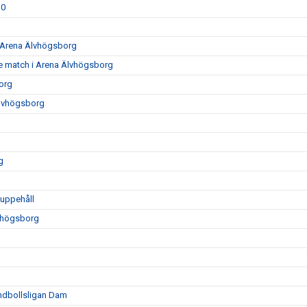
30
0 Arena Älvhögsborg
e match i Arena Älvhögsborg
org
Älvhögsborg
g
luppehåll
vhögsborg
ndbollsligan Dam