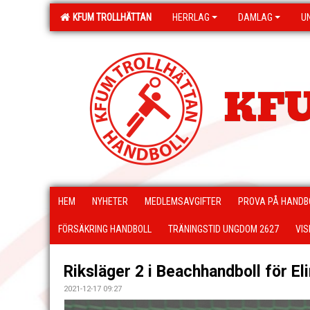
KFUM TROLLHÄTTAN
HERRLAG
DAMLAG
U
KFU
HEM
NYHETER
MEDLEMSAVGIFTER
PROVA PÅ HANDB
FÖRSÄKRING HANDBOLL
TRÄNINGSTID UNGDOM 2627
VIS
Riksläger 2 i Beachhandboll för E
2021-12-17 09:27