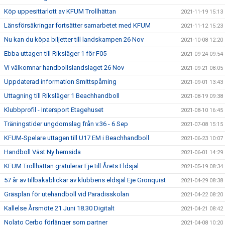
Köp uppesittarlott av KFUM Trollhättan
2021-11-19 15:13
Länsförsäkringar fortsätter samarbetet med KFUM
2021-11-12 15:23
Nu kan du köpa biljetter till landskampen 26 Nov
2021-10-08 12:20
Ebba uttagen till Riksläger 1 för F05
2021-09-24 09:54
Vi välkomnar handbollslandslaget 26 Nov
2021-09-21 08:05
Uppdaterad information Smittspårning
2021-09-01 13:43
Uttagning till Riksläger 1 Beachhandboll
2021-08-19 09:38
Klubbprofil - Intersport Etagehuset
2021-08-10 16:45
Träningstider ungdomslag från v.36 - 6 Sep
2021-07-08 15:15
KFUM-Spelare uttagen till U17 EM i Beachhandboll
2021-06-23 10:07
Handboll Väst Ny hemsida
2021-06-01 14:29
KFUM Trollhättan gratulerar Eje till Årets Eldsjäl
2021-05-19 08:34
57 år av tillbakablickar av klubbens eldsjäl Eje Grönquist
2021-04-29 08:38
Gräsplan för utehandboll vid Paradisskolan
2021-04-22 08:20
Kallelse Årsmöte 21 Juni 18.30 Digitalt
2021-04-21 08:42
Nolato Cerbo förlänger som partner
2021-04-08 10:20