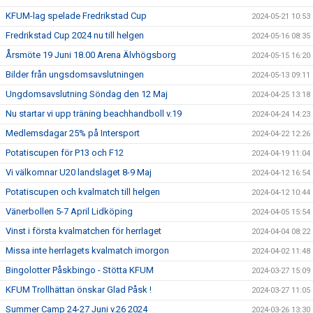
KFUM-lag spelade Fredrikstad Cup
2024-05-21 10:53
Fredrikstad Cup 2024 nu till helgen
2024-05-16 08:35
Årsmöte 19 Juni 18.00 Arena Älvhögsborg
2024-05-15 16:20
Bilder från ungsdomsavslutningen
2024-05-13 09:11
Ungdomsavslutning Söndag den 12 Maj
2024-04-25 13:18
Nu startar vi upp träning beachhandboll v.19
2024-04-24 14:23
Medlemsdagar 25% på Intersport
2024-04-22 12:26
Potatiscupen för P13 och F12
2024-04-19 11:04
Vi välkomnar U20 landslaget 8-9 Maj
2024-04-12 16:54
Potatiscupen och kvalmatch till helgen
2024-04-12 10:44
Vänerbollen 5-7 April Lidköping
2024-04-05 15:54
Vinst i första kvalmatchen för herrlaget
2024-04-04 08:22
Missa inte herrlagets kvalmatch imorgon
2024-04-02 11:48
Bingolotter Påskbingo - Stötta KFUM
2024-03-27 15:09
KFUM Trollhättan önskar Glad Påsk !
2024-03-27 11:05
Summer Camp 24-27 Juni v.26 2024
2024-03-26 13:30