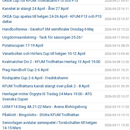
OKEA Cup för KFUM Trollhättans F13 och P13
2026-04-27 09:51
Kansliet är stängt 24 April - Åter 27 April
2026-04-23 16:11
OKEA Cup spelas till helgen 24-26 April - KFUM F13 och P13
2026-04-23 14:37
deltar
Handbollsresa - Sävehof SM semifinaler Onsdag 6 Maj
2026-04-23 13:22
Ungdomsavslutning - Tack för säsongen 25-26 !
2026-04-17 09:02
Potatiscupen 17-19 April
2026-04-16 08:29
Vänerbollen och Höfers Cup till helgen 10-12 April
2026-04-10 09:40
Kvalmatcher Div 2 - KFUM Trollhättan Herrlag 13 April 19.00
2026-04-08 12:20
Prag Handboll Cup 2-6 April
2026-03-31 10:21
Rödspätte Cup 2-6 April - Fredrikshamn
2026-03-31 10:16
KFUM Trollhättans kansli stängt över påsk 2 - 8 April
2026-03-31 09:39
Herrlaget möter Örgryte IS Tisdag 24 Mars 19.00 - ATG
2026-03-20 10:37
Svenska Cupen
USM F14 Steg 4A 21-22 Mars - Arena Älvhögsborg
2026-03-19 11:03
Påsklott - Bingolotto - Stötta KFUM Trollhättan
2026-03-13 13:15
Seniorlagen avslutar seriespelet i Torsbohallen till helgen
2026-03-11 13:35
14-15 Mars