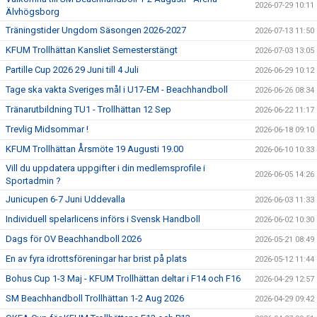
2026-07-29 10:11
Älvhögsborg
Träningstider Ungdom Säsongen 2026-2027
2026-07-13 11:50
KFUM Trollhättan Kansliet Semesterstängt
2026-07-03 13:05
Partille Cup 2026 29 Juni till 4 Juli
2026-06-29 10:12
Tage ska vakta Sveriges mål i U17-EM - Beachhandboll
2026-06-26 08:34
Tränarutbildning TU1 - Trollhättan 12 Sep
2026-06-22 11:17
Trevlig Midsommar !
2026-06-18 09:10
KFUM Trollhättan Årsmöte 19 Augusti 19.00
2026-06-10 10:33
Vill du uppdatera uppgifter i din medlemsprofile i
2026-06-05 14:26
Sportadmin ?
Junicupen 6-7 Juni Uddevalla
2026-06-03 11:33
Individuell spelarlicens införs i Svensk Handboll
2026-06-02 10:30
Dags för OV Beachhandboll 2026
2026-05-21 08:49
En av fyra idrottsföreningar har brist på plats
2026-05-12 11:44
Bohus Cup 1-3 Maj - KFUM Trollhättan deltar i F14 och F16
2026-04-29 12:57
SM Beachhandboll Trollhättan 1-2 Aug 2026
2026-04-29 09:42