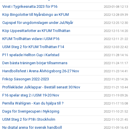
Vinst i Tygrikesnatta 2023 för P16
2023-01-08 12:13
Köp Bingolotter till Nyårsbingo av KFUM
2022-12-28 09:39
Cupspel för ungdomslagen under Jul/Nyår
2022-12-25 12:30
Köp Uppesittarlotter av KFUM Trollhättan
2022-12-15 14:20
KFUM Trollhättan vidare i USM P16
2022-12-11 21:22
USM Steg 2 för KFUM Trollhättan F14
2022-12-03 22:42
P11 spelade Hellton Cup i Karlstad
2022-11-28 14:16
Den bästa träningen börjar tillsammans
2022-11-24 11:17
Handbollsfest i Arena Älvhögsborg 26-27 Nov
2022-11-23 14:41
Friköp Säsongen 2022-2023
2022-11-23 14:26
Profilekläder Julklappar - Beställ senast 30 Nov
2022-11-21 10:44
F16 spelar steg 2 i USM 19-20 Nov
2022-11-19 09:26
Pernilla Wahlgren - Kan du hjälpa till ?
2022-11-17 15:08
Dags för Sverigecupen i Nyköping
2022-11-10 21:52
USM Steg 2 för P18 i Stockholm
2022-11-10 21:45
Ny digital arena för svensk handboll
2022-11-09 16:43