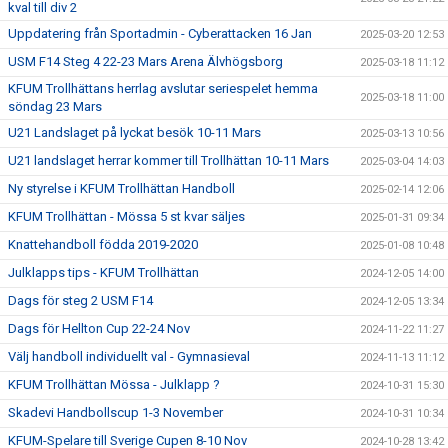
kval till div 2
Uppdatering från Sportadmin - Cyberattacken 16 Jan
2025-03-20 12:53
USM F14 Steg 4 22-23 Mars Arena Älvhögsborg
2025-03-18 11:12
KFUM Trollhättans herrlag avslutar seriespelet hemma
2025-03-18 11:00
söndag 23 Mars
U21 Landslaget på lyckat besök 10-11 Mars
2025-03-13 10:56
U21 landslaget herrar kommer till Trollhättan 10-11 Mars
2025-03-04 14:03
Ny styrelse i KFUM Trollhättan Handboll
2025-02-14 12:06
KFUM Trollhättan - Mössa 5 st kvar säljes
2025-01-31 09:34
Knattehandboll födda 2019-2020
2025-01-08 10:48
Julklapps tips - KFUM Trollhättan
2024-12-05 14:00
Dags för steg 2 USM F14
2024-12-05 13:34
Dags för Hellton Cup 22-24 Nov
2024-11-22 11:27
Välj handboll individuellt val - Gymnasieval
2024-11-13 11:12
KFUM Trollhättan Mössa - Julklapp ?
2024-10-31 15:30
Skadevi Handbollscup 1-3 November
2024-10-31 10:34
KFUM-Spelare till Sverige Cupen 8-10 Nov
2024-10-28 13:42