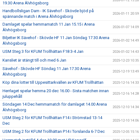
2026-01-12 15:28
19.30 Arena Älvhögsborg
Handbollsligan Dam - IK Sävehof - Skövde bjöd på
2026-01-11 20:59
spännande match i Arena Älvhögsborg
Damlaget spelar hemmamatch 11 Jan 15.15 i Arena
2026-01-07 14:09
Älvhögsborg
Biljetter IK Sävehof - Skövde HF 11 Jan Söndag 17.30 Arena
2026-01-02 14:49
Älvhögsborg
USM Steg 3 för KFUM Trollhättan F18 3-4 Jan
2026-01-02 14:43
Kansliet är stängt till och med 6 Jan
2025-12-23 10:35
Sävehof - Skövde HF Söndag 11 Jan 17.30 Arena
2025-12-19 13:49
Älvhögsborg
Köp dina lotter till Uppesittarkvällen av KFUM Trollhättan
2025-12-16 14:33
Herrlaget spelar hemma 20 dec 16.00 - Sista matchen innan
2025-12-16 14:28
juluppehåll
Söndagen 14 Dec hemmamatch för damlaget 14.00 Arena
2025-12-10 14:34
Älvhögsborg
USM Steg 2 för KFUM Trollhättan F14 i Strömstad 13-14
2025-12-10 14:06
Dec
USM Steg 2 för KFUM Trollhättan P14 i Torslanda 6-7 Dec
2025-12-05 15:16