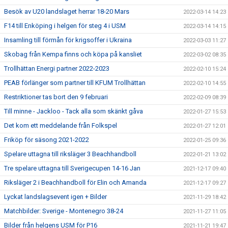
Besök av U20 landslaget herrar 18-20 Mars
2022-03-14 14:23
F14 till Enköping i helgen för steg 4 i USM
2022-03-14 14:15
Insamling till förmån för krigsoffer i Ukraina
2022-03-03 11:27
Skobag från Kempa finns och köpa på kansliet
2022-03-02 08:35
Trollhättan Energi partner 2022-2023
2022-02-10 15:24
PEAB förlänger som partner till KFUM Trollhättan
2022-02-10 14:55
Restriktioner tas bort den 9 februari
2022-02-09 08:39
Till minne - Jackloo - Tack alla som skänkt gåva
2022-01-27 15:53
Det kom ett meddelande från Folkspel
2022-01-27 12:01
Friköp för säsong 2021-2022
2022-01-25 09:36
Spelare uttagna till riksläger 3 Beachhandboll
2022-01-21 13:02
Tre spelare uttagna till Sverigecupen 14-16 Jan
2021-12-17 09:40
Riksläger 2 i Beachhandboll för Elin och Amanda
2021-12-17 09:27
Lyckat landslagsevent igen + Bilder
2021-11-29 18:42
Matchbilder: Sverige - Montenegro 38-24
2021-11-27 11:05
Bilder från helgens USM för P16
2021-11-21 19:47