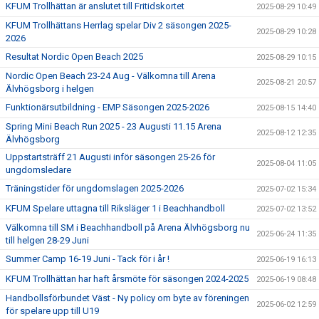
KFUM Trollhättan är anslutet till Fritidskortet
2025-08-29 10:49
KFUM Trollhättans Herrlag spelar Div 2 säsongen 2025-
2025-08-29 10:28
2026
Resultat Nordic Open Beach 2025
2025-08-29 10:15
Nordic Open Beach 23-24 Aug - Välkomna till Arena
2025-08-21 20:57
Älvhögsborg i helgen
Funktionärsutbildning - EMP Säsongen 2025-2026
2025-08-15 14:40
Spring Mini Beach Run 2025 - 23 Augusti 11.15 Arena
2025-08-12 12:35
Älvhögsborg
Uppstartsträff 21 Augusti inför säsongen 25-26 för
2025-08-04 11:05
ungdomsledare
Träningstider för ungdomslagen 2025-2026
2025-07-02 15:34
KFUM Spelare uttagna till Riksläger 1 i Beachhandboll
2025-07-02 13:52
Välkomna till SM i Beachhandboll på Arena Älvhögsborg nu
2025-06-24 11:35
till helgen 28-29 Juni
Summer Camp 16-19 Juni - Tack för i år !
2025-06-19 16:13
KFUM Trollhättan har haft årsmöte för säsongen 2024-2025
2025-06-19 08:48
Handbollsförbundet Väst - Ny policy om byte av föreningen
2025-06-02 12:59
för spelare upp till U19