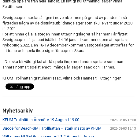
duktiga spelare från hela landet. En riktigt kul utmaning, säger Vilma
Feldthusen.
Sverigecupen spelas årligen i november men på grund av pandemin så
flyttades några av de distriktsutbildningsläger som skulle varit under 2020
till 2021.
För att hinna gå alla stegen innan uttagningslägret så har man i år flyttat
Sverigecupen till januari istället. 14-16 januari kommer cupen att spelas i
Nyköping 2022. Den 18-19 december kommer Västgötalaget att träffas för
att träna och spela ihop sig inför cupen i Skara.
- Det ska bli väldigt kul att få spela ihop med andra spelare som man
annars normalt spelat emot i många år, säger Isaac och Hannes.
KFUM Trollhättan gratulerar Isaac, Vilma och Hannes till uttagningen.
Nyhetsarkiv
KFUM Trollhättan Årsmöte 19 Augusti 19.00
2026-08-05 13:58
Succé för Beach-SM i Trollhättan – stark insats av KFUM
2026-08-03 13:13
Välkomna till SM Beachhandboll 1-2 Augusti - Arena