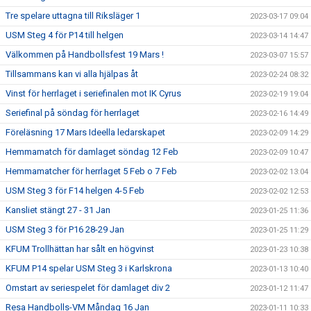
Tre spelare uttagna till Riksläger 1
2023-03-17 09:04
USM Steg 4 för P14 till helgen
2023-03-14 14:47
Välkommen på Handbollsfest 19 Mars !
2023-03-07 15:57
Tillsammans kan vi alla hjälpas åt
2023-02-24 08:32
Vinst för herrlaget i seriefinalen mot IK Cyrus
2023-02-19 19:04
Seriefinal på söndag för herrlaget
2023-02-16 14:49
Föreläsning 17 Mars Ideella ledarskapet
2023-02-09 14:29
Hemmamatch för damlaget söndag 12 Feb
2023-02-09 10:47
Hemmamatcher för herrlaget 5 Feb o 7 Feb
2023-02-02 13:04
USM Steg 3 för F14 helgen 4-5 Feb
2023-02-02 12:53
Kansliet stängt 27 - 31 Jan
2023-01-25 11:36
USM Steg 3 för P16 28-29 Jan
2023-01-25 11:29
KFUM Trollhättan har sålt en högvinst
2023-01-23 10:38
KFUM P14 spelar USM Steg 3 i Karlskrona
2023-01-13 10:40
Omstart av seriespelet för damlaget div 2
2023-01-12 11:47
Resa Handbolls-VM Måndag 16 Jan
2023-01-11 10:33