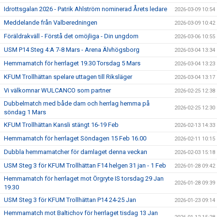
Idrottsgalan 2026 - Patrik Ahlström nominerad Årets ledare
2026-03-09 10:54
Meddelande från Valberedningen
2026-03-09 10:42
Föräldrakväll - Förstå det omöjliga - Din ungdom
2026-03-06 10:55
USM P14 Steg 4:A 7-8 Mars - Arena Älvhögsborg
2026-03-04 13:34
Hemmamatch för herrlaget 19.30 Torsdag 5 Mars
2026-03-04 13:23
KFUM Trollhättan spelare uttagen till Riksläger
2026-03-04 13:17
Vi välkomnar WULCANCO som partner
2026-02-25 12:38
Dubbelmatch med både dam och herrlag hemma på
2026-02-25 12:30
söndag 1 Mars
KFUM Trollhättan Kansli stängt 16-19 Feb
2026-02-13 14:33
Hemmamatch för herrlaget Söndagen 15 Feb 16.00
2026-02-11 10:15
Dubbla hemmamatcher för damlaget denna veckan
2026-02-03 15:18
USM Steg 3 för KFUM Trollhättan F14 helgen 31 jan - 1 Feb
2026-01-28 09:42
Hemmamatch för herrlaget mot Örgryte IS torsdag 29 Jan
2026-01-28 09:39
19.30
USM Steg 3 för KFUM Trollhättan P14 24-25 Jan
2026-01-23 09:14
Hemmamatch mot Baltichov för herrlaget tisdag 13 Jan