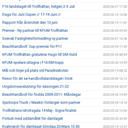
F16 landslaget till Trollhättan, helgen 2-3 Juli
2022-06-27 17:30
Dags för Juni Cupen // 17-19 Juni //
2022-06-16 16:06
Rapport från årsmötet den 13 juni
2022-06-14 11:01
Premier - Ny partner till KFUM Trollhättan
2022-06-03 09:03
Svensk Fastighetsförmedling ny partner
2022-06-01 16:36
Beachhandboll: Cup-premiär för P11
2022-05-29 17:39
KFUM Trollhättan gratulerar Hugo till SM-Guld
2022-05-24 08:49
KFUM-spelare uttagna i F16 EM-trupp
2022-05-20 10:59
Mål och linjer på plats vid Paradisskolan
2022-05-19 08:22
Resor för att se handbollslandslaget i höst
2022-05-05 16:12
Ungdomsavslutning för säsongen 21-22
2022-05-04 20:07
Beachhandboll för födda 2009-2011- Måndagar
2022-04-26 10:49
Sjuntorps Truck / Maskin förlänger som partner
2022-03-24 13:10
Trollhättans Idrottsgala 14 Maj - Signe finalist
2022-03-22 10:50
Förlust med uddamålet för damlaget
2022-03-20 20:35
Kvalmatch för damlaget Söndag 20 Mars 13.45
2022-03-14 14:37