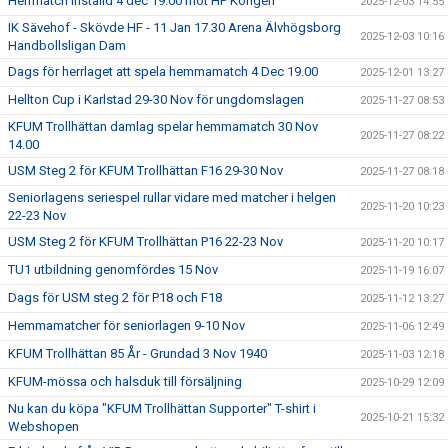
Herrmatch inställd 4 dec 19.00 mot HP Kongelf
2025-12-03 14:55
IK Sävehof - Skövde HF - 11 Jan 17.30 Arena Älvhögsborg
2025-12-03 10:16
Handbollsligan Dam
Dags för herrlaget att spela hemmamatch 4 Dec 19.00
2025-12-01 13:27
Hellton Cup i Karlstad 29-30 Nov för ungdomslagen
2025-11-27 08:53
KFUM Trollhättan damlag spelar hemmamatch 30 Nov
2025-11-27 08:22
14.00
USM Steg 2 för KFUM Trollhättan F16 29-30 Nov
2025-11-27 08:18
Seniorlagens seriespel rullar vidare med matcher i helgen
2025-11-20 10:23
22-23 Nov
USM Steg 2 för KFUM Trollhättan P16 22-23 Nov
2025-11-20 10:17
TU1 utbildning genomfördes 15 Nov
2025-11-19 16:07
Dags för USM steg 2 för P18 och F18
2025-11-12 13:27
Hemmamatcher för seniorlagen 9-10 Nov
2025-11-06 12:49
KFUM Trollhättan 85 År - Grundad 3 Nov 1940
2025-11-03 12:18
KFUM-mössa och halsduk till försäljning
2025-10-29 12:09
Nu kan du köpa "KFUM Trollhättan Supporter" T-shirt i
2025-10-21 15:32
Webshopen