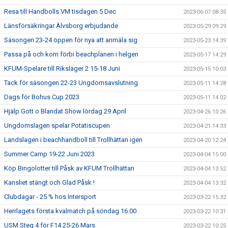
Resa till Handbolls VM tisdagen 5 Dec
2023-06-07 08:35
Länsförsäkringar Älvsborg erbjudande
2023-05-29 09:29
Säsongen 23-24 öppen för nya att anmäla sig
2023-05-23 14:39
Passa på och kom förbi beachplanen i helgen
2023-05-17 14:29
KFUM-Spelare till Riksläger 2 15-18 Juni
2023-05-15 10:03
Tack för säsongen 22-23 Ungdomsavslutning
2023-05-11 14:28
Dags för Bohus Cup 2023
2023-05-11 14:02
Hjälp Gott o Blandat Show lördag 29 April
2023-04-26 10:26
Ungdomslagen spelar Potatiscupen
2023-04-21 14:33
Landslagen i beachhandboll till Trollhättan igen
2023-04-20 12:24
Summer Camp 19-22 Juni 2023
2023-04-04 15:00
Köp Bingolotter till Påsk av KFUM Trollhättan
2023-04-04 13:52
Kansliet stängt och Glad Påsk !
2023-04-04 13:32
Clubdagar - 25 % hos Intersport
2023-03-22 15:32
Herrlagets första kvalmatch på söndag 16.00
2023-03-22 10:31
USM Steg 4 för F14 25-26 Mars
2023-03-22 10:25