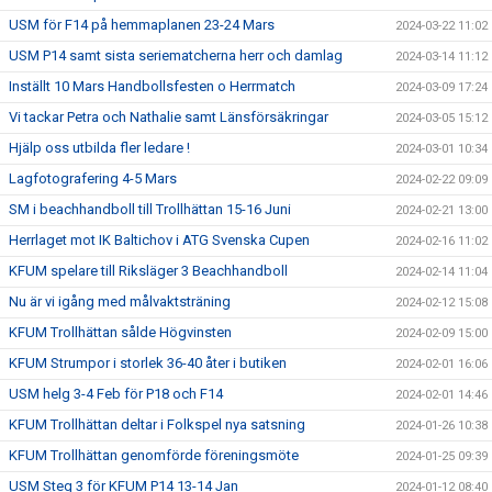
USM för F14 på hemmaplanen 23-24 Mars
2024-03-22 11:02
USM P14 samt sista seriematcherna herr och damlag
2024-03-14 11:12
Inställt 10 Mars Handbollsfesten o Herrmatch
2024-03-09 17:24
Vi tackar Petra och Nathalie samt Länsförsäkringar
2024-03-05 15:12
Hjälp oss utbilda fler ledare !
2024-03-01 10:34
Lagfotografering 4-5 Mars
2024-02-22 09:09
SM i beachhandboll till Trollhättan 15-16 Juni
2024-02-21 13:00
Herrlaget mot IK Baltichov i ATG Svenska Cupen
2024-02-16 11:02
KFUM spelare till Riksläger 3 Beachhandboll
2024-02-14 11:04
Nu är vi igång med målvaktsträning
2024-02-12 15:08
KFUM Trollhättan sålde Högvinsten
2024-02-09 15:00
KFUM Strumpor i storlek 36-40 åter i butiken
2024-02-01 16:06
USM helg 3-4 Feb för P18 och F14
2024-02-01 14:46
KFUM Trollhättan deltar i Folkspel nya satsning
2024-01-26 10:38
KFUM Trollhättan genomförde föreningsmöte
2024-01-25 09:39
USM Steg 3 för KFUM P14 13-14 Jan
2024-01-12 08:40