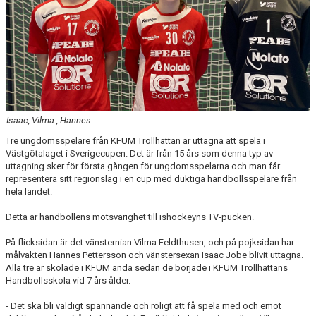
KALENDER
HEMMAMATCHER
BILDGALLERI
MATCHER
Isaac, Vilma , Hannes
BLI MEDLEM
Tre ungdomsspelare från KFUM Trollhättan är uttagna att spela i
Västgötalaget i Sverigecupen. Det är från 15 års som denna typ av
FÖRSÄKRING HANDBOLL
uttagning sker för första gången för ungdomsspelarna och man får
representera sitt regionslag i en cup med duktiga handbollsspelare från
TRÄNINGSTID UNGDOM 2627
hela landet.
Detta är handbollens motsvarighet till ishockeyns TV-pucken.
VISION
På flicksidan är det vänsternian Vilma Feldthusen, och på pojksidan har
SPONSORPAKET
målvakten Hannes Pettersson och vänstersexan Isaac Jobe blivit uttagna.
Alla tre är skolade i KFUM ända sedan de började i KFUM Trollhättans
Handbollsskola vid 7 års ålder.
STYRELSEN
- Det ska bli väldigt spännande och roligt att få spela med och emot
MINA SIDOR