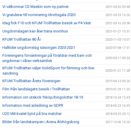
Vi välkomnar CS Maskin som ny partner
2021-03-25 09:48
Vi gratulerar till nominering Idrottsgala 2020
2021-03-23 16:26
Idag fick F10 och KFUM Trollhättan besök av P4 Väst
2021-03-16 20:38
Ungdomslagen kan åter träna inomhus
2021-01-21 15:31
KFUM Trollhättan 80 År
2020-11-03 10:07
Halltider ungdomslag säsongen 2020-2021
2020-07-08 17:51
Föreningens förväntningar på föräldrar med barn och
2020-03-17 09:24
ungdomar i våran verksamhet
KFUM Trollhättan väljer SolidSport för filmning och live-
2020-01-21 11:28
sändning
KFUM Trollhättan Årets föreningen
2019-04-13 00:20
Film från landslagets besök i Trollhättan
2019-01-29 11:35
Information om utskick friköp/bingolotter 18-19
2018-10-24 15:43
Information med anledning av GDPR
2018-05-23 16:59
U20 VM-kvalet bjöd på bra matcher
2018-03-25 20:12
Bilder från landskampen i Arena Älvhögsborg
2017-12-06 14:26
Landslaget träffade våra ungdomsspelare
2017-11-28 22:00