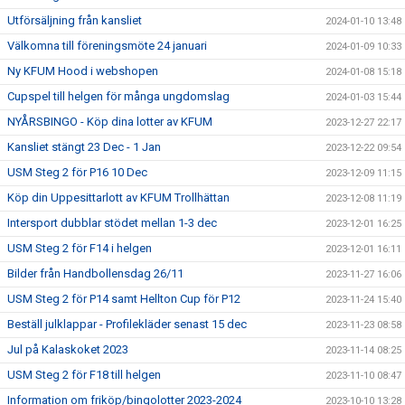
Utförsäljning från kansliet
2024-01-10 13:48
Välkomna till föreningsmöte 24 januari
2024-01-09 10:33
Ny KFUM Hood i webshopen
2024-01-08 15:18
Cupspel till helgen för många ungdomslag
2024-01-03 15:44
NYÅRSBINGO - Köp dina lotter av KFUM
2023-12-27 22:17
Kansliet stängt 23 Dec - 1 Jan
2023-12-22 09:54
USM Steg 2 för P16 10 Dec
2023-12-09 11:15
Köp din Uppesittarlott av KFUM Trollhättan
2023-12-08 11:19
Intersport dubblar stödet mellan 1-3 dec
2023-12-01 16:25
USM Steg 2 för F14 i helgen
2023-12-01 16:11
Bilder från Handbollensdag 26/11
2023-11-27 16:06
USM Steg 2 för P14 samt Hellton Cup för P12
2023-11-24 15:40
Beställ julklappar - Profilekläder senast 15 dec
2023-11-23 08:58
Jul på Kalaskoket 2023
2023-11-14 08:25
USM Steg 2 för F18 till helgen
2023-11-10 08:47
Information om friköp/bingolotter 2023-2024
2023-10-10 13:28