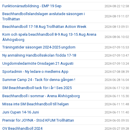
Funktionärsutbildning - EMP 19 Sep
2024-08-22 12:58
Beachhandbollslandslagen avslutade säsongen i
2024-08-19 11:07
Trollhättan
Beachhandboll 17-18 Aug Trollhättan Action Week
2024-08-13 09:51
Kom och spela beachhandboll 8-9 Aug 13-15 Aug Arena
2024-08-06 10:02
Älvhögsborg
Träningstider säsongen 2024-2025 ungdom
2024-07-09 15:53
Ny anmälning Handbollsskolan födda 17-18
2024-07-09 13:47
Ungdomsledarmöte Onsdagen 21 Augusti
2024-07-09 13:24
Sportadmin - Ny ledare o medlems App
2024-07-08 08:39
Summer Camp 24 - Tack för denna gången !
2024-06-28 16:04
SM Beachhandboll tack för i år ! Ses 2025
2024-06-17 12:30
Beachhandboll i sommar - Arena Älvhögsborg
2024-06-11 15:30
Missa inte SM Beachhandboll till helgen
2024-06-11 11:48
Juni Cupen 14-16 Juni
2024-06-11 11:40
Premiär för JOYNA - Stöd KFUM Trollhättan
2024-06-05 09:55
OV Beachhandboll 2024
2024-05-27 09:28