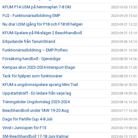
KFUM P14 USM på hemmaplan 7-8 Okt
2023-10-05 13:32
FU2 - Funktionärsutbildning EMP
2023-09-29 15:02
Nu drar USM igång för P18 och F18 till helgen
2023-09-21 15:22
KFUM-Spelare på Riksläger 2 Beachhandboll
2023-09-21 15:14
Erbjudande från TanumStrand
2023-09-06 14:14
Funktionärsutbildning – EMP Profixio
2023-08-31 10:58
Försäkring handboll - Gjensidige
2023-08-30 14:56
Kempas skor 2023-2024 Intersport Etage
2023-08-30 11:00
Tack för hjälpen som funktionärer
2023-08-29 11:01
KFUM:s ungdomsspelare sprang Mini Trail
2023-08-20 20:03
Uppstartsträff - En ledare från varje lag
2023-08-18 09:26
Träningstider Ungdomslag 2023-2024
2023-08-16 14:24
Beachhandboll under TAW 19-20 Aug
2023-07-17 16:58
Dags för Partille Cup 4-8 Juli
2023-07-04 09:59
Vinst i Junicupen för F15
2023-06-19 08:56
SM-Beachhandboll 17-18 Juni Kalmar
2023-06-15 15:01