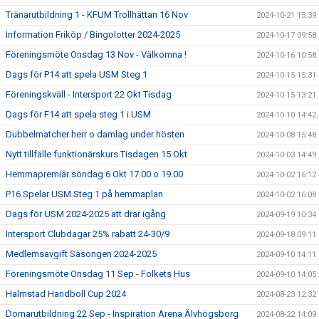
Tränarutbildning 1 - KFUM Trollhättan 16 Nov
2024-10-21 15:39
Information Friköp / Bingolotter 2024-2025
2024-10-17 09:58
Föreningsmöte Onsdag 13 Nov - Välkomna !
2024-10-16 10:58
Dags för P14 att spela USM Steg 1
2024-10-15 15:31
Föreningskväll - Intersport 22 Okt Tisdag
2024-10-15 13:21
Dags för F14 att spela steg 1 i USM
2024-10-10 14:42
Dubbelmatcher herr o damlag under hösten
2024-10-08 15:48
Nytt tillfälle funktionärskurs Tisdagen 15 Okt
2024-10-03 14:49
Hemmapremiär söndag 6 Okt 17.00 o 19.00
2024-10-02 16:12
P16 Spelar USM Steg 1 på hemmaplan
2024-10-02 16:08
Dags för USM 2024-2025 att drar igång
2024-09-19 10:34
Intersport Clubdagar 25% rabatt 24-30/9
2024-09-18 09:11
Medlemsavgift Säsongen 2024-2025
2024-09-10 14:11
Föreningsmöte Onsdag 11 Sep - Folkets Hus
2024-09-10 14:05
Halmstad Handboll Cup 2024
2024-08-23 12:32
Domarutbildning 22 Sep - Inspiration Arena Älvhögsborg
2024-08-22 14:09