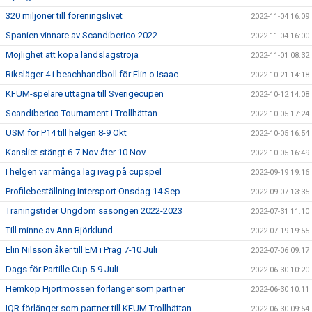
320 miljoner till föreningslivet
2022-11-04 16:09
Spanien vinnare av Scandiberico 2022
2022-11-04 16:00
Möjlighet att köpa landslagströja
2022-11-01 08:32
Riksläger 4 i beachhandboll för Elin o Isaac
2022-10-21 14:18
KFUM-spelare uttagna till Sverigecupen
2022-10-12 14:08
Scandiberico Tournament i Trollhättan
2022-10-05 17:24
USM för P14 till helgen 8-9 Okt
2022-10-05 16:54
Kansliet stängt 6-7 Nov åter 10 Nov
2022-10-05 16:49
I helgen var många lag iväg på cupspel
2022-09-19 19:16
Profilebeställning Intersport Onsdag 14 Sep
2022-09-07 13:35
Träningstider Ungdom säsongen 2022-2023
2022-07-31 11:10
Till minne av Ann Björklund
2022-07-19 19:55
Elin Nilsson åker till EM i Prag 7-10 Juli
2022-07-06 09:17
Dags för Partille Cup 5-9 Juli
2022-06-30 10:20
Hemköp Hjortmossen förlänger som partner
2022-06-30 10:11
IQR förlänger som partner till KFUM Trollhättan
2022-06-30 09:54