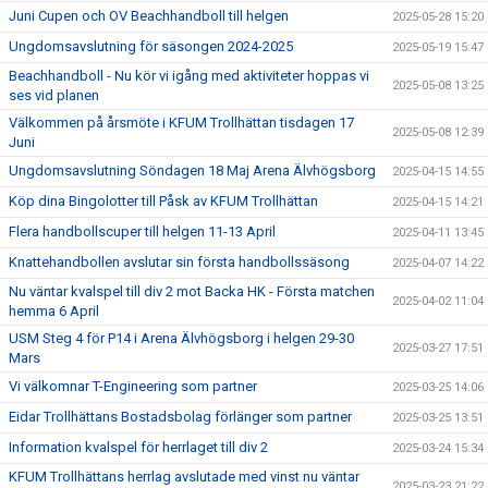
Juni Cupen och OV Beachhandboll till helgen
2025-05-28 15:20
Ungdomsavslutning för säsongen 2024-2025
2025-05-19 15:47
Beachhandboll - Nu kör vi igång med aktiviteter hoppas vi
2025-05-08 13:25
ses vid planen
Välkommen på årsmöte i KFUM Trollhättan tisdagen 17
2025-05-08 12:39
Juni
Ungdomsavslutning Söndagen 18 Maj Arena Älvhögsborg
2025-04-15 14:55
Köp dina Bingolotter till Påsk av KFUM Trollhättan
2025-04-15 14:21
Flera handbollscuper till helgen 11-13 April
2025-04-11 13:45
Knattehandbollen avslutar sin första handbollssäsong
2025-04-07 14:22
Nu väntar kvalspel till div 2 mot Backa HK - Första matchen
2025-04-02 11:04
hemma 6 April
USM Steg 4 för P14 i Arena Älvhögsborg i helgen 29-30
2025-03-27 17:51
Mars
Vi välkomnar T-Engineering som partner
2025-03-25 14:06
Eidar Trollhättans Bostadsbolag förlänger som partner
2025-03-25 13:51
Information kvalspel för herrlaget till div 2
2025-03-24 15:34
KFUM Trollhättans herrlag avslutade med vinst nu väntar
2025-03-23 21:22