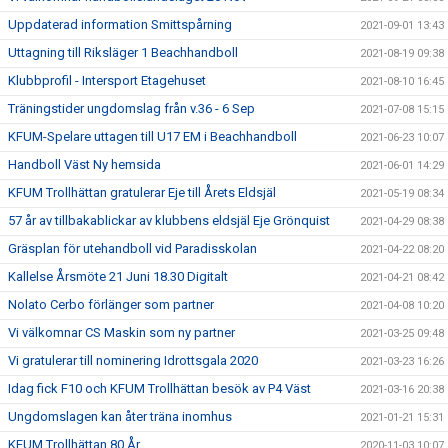
Uppdaterad information Smittspårning
2021-09-01 13:43
Uttagning till Riksläger 1 Beachhandboll
2021-08-19 09:38
Klubbprofil - Intersport Etagehuset
2021-08-10 16:45
Träningstider ungdomslag från v.36 - 6 Sep
2021-07-08 15:15
KFUM-Spelare uttagen till U17 EM i Beachhandboll
2021-06-23 10:07
Handboll Väst Ny hemsida
2021-06-01 14:29
KFUM Trollhättan gratulerar Eje till Årets Eldsjäl
2021-05-19 08:34
57 år av tillbakablickar av klubbens eldsjäl Eje Grönquist
2021-04-29 08:38
Gräsplan för utehandboll vid Paradisskolan
2021-04-22 08:20
Kallelse Årsmöte 21 Juni 18.30 Digitalt
2021-04-21 08:42
Nolato Cerbo förlänger som partner
2021-04-08 10:20
Vi välkomnar CS Maskin som ny partner
2021-03-25 09:48
Vi gratulerar till nominering Idrottsgala 2020
2021-03-23 16:26
Idag fick F10 och KFUM Trollhättan besök av P4 Väst
2021-03-16 20:38
Ungdomslagen kan åter träna inomhus
2021-01-21 15:31
KFUM Trollhättan 80 År
2020-11-03 10:07