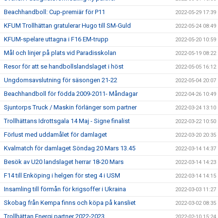
Beachhandboll: Cup-premiär för P11
2022-05-29 17:39
KFUM Trollhättan gratulerar Hugo till SM-Guld
2022-05-24 08:49
KFUM-spelare uttagna i F16 EM-trupp
2022-05-20 10:59
Mål och linjer på plats vid Paradisskolan
2022-05-19 08:22
Resor för att se handbollslandslaget i höst
2022-05-05 16:12
Ungdomsavslutning för säsongen 21-22
2022-05-04 20:07
Beachhandboll för födda 2009-2011- Måndagar
2022-04-26 10:49
Sjuntorps Truck / Maskin förlänger som partner
2022-03-24 13:10
Trollhättans Idrottsgala 14 Maj - Signe finalist
2022-03-22 10:50
Förlust med uddamålet för damlaget
2022-03-20 20:35
Kvalmatch för damlaget Söndag 20 Mars 13.45
2022-03-14 14:37
Besök av U20 landslaget herrar 18-20 Mars
2022-03-14 14:23
F14 till Enköping i helgen för steg 4 i USM
2022-03-14 14:15
Insamling till förmån för krigsoffer i Ukraina
2022-03-03 11:27
Skobag från Kempa finns och köpa på kansliet
2022-03-02 08:35
Trollhättan Energi partner 2022-2023
2022-02-10 15:24