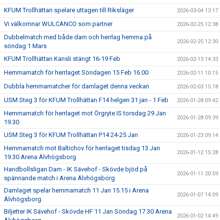
KFUM Trollhättan spelare uttagen till Riksläger
2026-03-04 13:17
Vi välkomnar WULCANCO som partner
2026-02-25 12:38
Dubbelmatch med både dam och herrlag hemma på
2026-02-25 12:30
söndag 1 Mars
KFUM Trollhättan Kansli stängt 16-19 Feb
2026-02-13 14:33
Hemmamatch för herrlaget Söndagen 15 Feb 16.00
2026-02-11 10:15
Dubbla hemmamatcher för damlaget denna veckan
2026-02-03 15:18
USM Steg 3 för KFUM Trollhättan F14 helgen 31 jan - 1 Feb
2026-01-28 09:42
Hemmamatch för herrlaget mot Örgryte IS torsdag 29 Jan
2026-01-28 09:39
19.30
USM Steg 3 för KFUM Trollhättan P14 24-25 Jan
2026-01-23 09:14
Hemmamatch mot Baltichov för herrlaget tisdag 13 Jan
2026-01-12 15:28
19.30 Arena Älvhögsborg
Handbollsligan Dam - IK Sävehof - Skövde bjöd på
2026-01-11 20:59
spännande match i Arena Älvhögsborg
Damlaget spelar hemmamatch 11 Jan 15.15 i Arena
2026-01-07 14:09
Älvhögsborg
Biljetter IK Sävehof - Skövde HF 11 Jan Söndag 17.30 Arena
2026-01-02 14:49