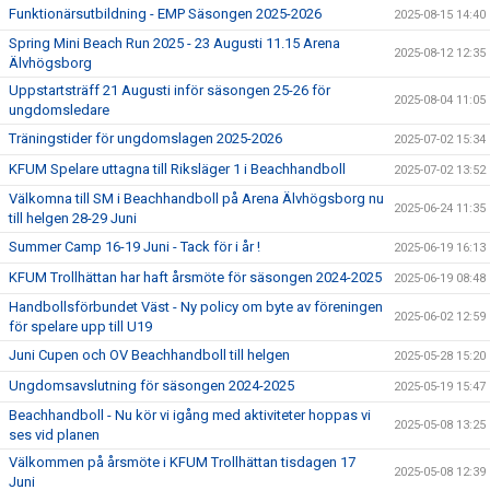
Funktionärsutbildning - EMP Säsongen 2025-2026
2025-08-15 14:40
Spring Mini Beach Run 2025 - 23 Augusti 11.15 Arena
2025-08-12 12:35
Älvhögsborg
Uppstartsträff 21 Augusti inför säsongen 25-26 för
2025-08-04 11:05
ungdomsledare
Träningstider för ungdomslagen 2025-2026
2025-07-02 15:34
KFUM Spelare uttagna till Riksläger 1 i Beachhandboll
2025-07-02 13:52
Välkomna till SM i Beachhandboll på Arena Älvhögsborg nu
2025-06-24 11:35
till helgen 28-29 Juni
Summer Camp 16-19 Juni - Tack för i år !
2025-06-19 16:13
KFUM Trollhättan har haft årsmöte för säsongen 2024-2025
2025-06-19 08:48
Handbollsförbundet Väst - Ny policy om byte av föreningen
2025-06-02 12:59
för spelare upp till U19
Juni Cupen och OV Beachhandboll till helgen
2025-05-28 15:20
Ungdomsavslutning för säsongen 2024-2025
2025-05-19 15:47
Beachhandboll - Nu kör vi igång med aktiviteter hoppas vi
2025-05-08 13:25
ses vid planen
Välkommen på årsmöte i KFUM Trollhättan tisdagen 17
2025-05-08 12:39
Juni