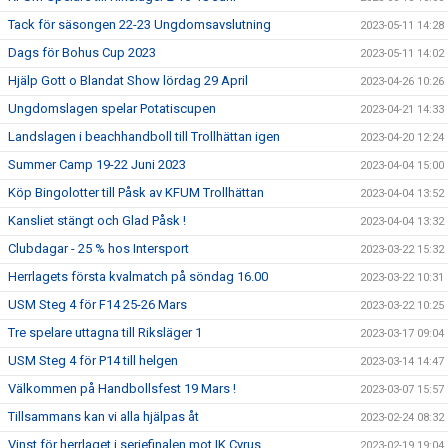
Tack för säsongen 22-23 Ungdomsavslutning
2023-05-11 14:28
Dags för Bohus Cup 2023
2023-05-11 14:02
Hjälp Gott o Blandat Show lördag 29 April
2023-04-26 10:26
Ungdomslagen spelar Potatiscupen
2023-04-21 14:33
Landslagen i beachhandboll till Trollhättan igen
2023-04-20 12:24
Summer Camp 19-22 Juni 2023
2023-04-04 15:00
Köp Bingolotter till Påsk av KFUM Trollhättan
2023-04-04 13:52
Kansliet stängt och Glad Påsk !
2023-04-04 13:32
Clubdagar - 25 % hos Intersport
2023-03-22 15:32
Herrlagets första kvalmatch på söndag 16.00
2023-03-22 10:31
USM Steg 4 för F14 25-26 Mars
2023-03-22 10:25
Tre spelare uttagna till Riksläger 1
2023-03-17 09:04
USM Steg 4 för P14 till helgen
2023-03-14 14:47
Välkommen på Handbollsfest 19 Mars !
2023-03-07 15:57
Tillsammans kan vi alla hjälpas åt
2023-02-24 08:32
Vinst för herrlaget i seriefinalen mot IK Cyrus
2023-02-19 19:04