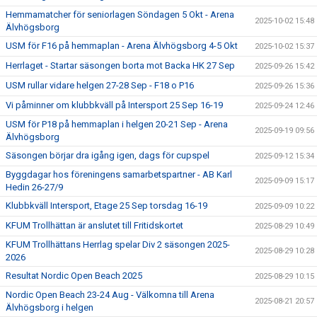
Hemmamatcher för seniorlagen Söndagen 5 Okt - Arena
2025-10-02 15:48
Älvhögsborg
USM för F16 på hemmaplan - Arena Älvhögsborg 4-5 Okt
2025-10-02 15:37
Herrlaget - Startar säsongen borta mot Backa HK 27 Sep
2025-09-26 15:42
USM rullar vidare helgen 27-28 Sep - F18 o P16
2025-09-26 15:36
Vi påminner om klubbkväll på Intersport 25 Sep 16-19
2025-09-24 12:46
USM för P18 på hemmaplan i helgen 20-21 Sep - Arena
2025-09-19 09:56
Älvhögsborg
Säsongen börjar dra igång igen, dags för cupspel
2025-09-12 15:34
Byggdagar hos föreningens samarbetspartner - AB Karl
2025-09-09 15:17
Hedin 26-27/9
Klubbkväll Intersport, Etage 25 Sep torsdag 16-19
2025-09-09 10:22
KFUM Trollhättan är anslutet till Fritidskortet
2025-08-29 10:49
KFUM Trollhättans Herrlag spelar Div 2 säsongen 2025-
2025-08-29 10:28
2026
Resultat Nordic Open Beach 2025
2025-08-29 10:15
Nordic Open Beach 23-24 Aug - Välkomna till Arena
2025-08-21 20:57
Älvhögsborg i helgen