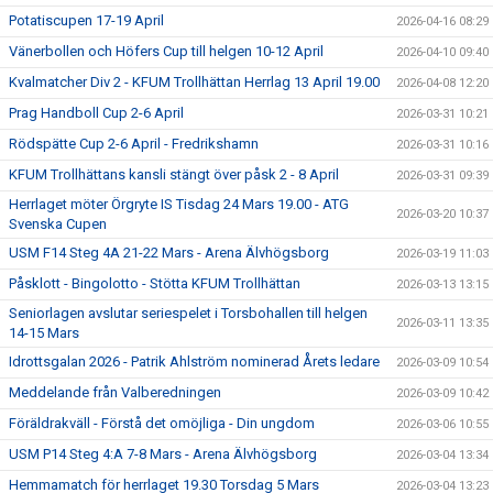
Potatiscupen 17-19 April
2026-04-16 08:29
Vänerbollen och Höfers Cup till helgen 10-12 April
2026-04-10 09:40
Kvalmatcher Div 2 - KFUM Trollhättan Herrlag 13 April 19.00
2026-04-08 12:20
Prag Handboll Cup 2-6 April
2026-03-31 10:21
Rödspätte Cup 2-6 April - Fredrikshamn
2026-03-31 10:16
KFUM Trollhättans kansli stängt över påsk 2 - 8 April
2026-03-31 09:39
Herrlaget möter Örgryte IS Tisdag 24 Mars 19.00 - ATG
2026-03-20 10:37
Svenska Cupen
USM F14 Steg 4A 21-22 Mars - Arena Älvhögsborg
2026-03-19 11:03
Påsklott - Bingolotto - Stötta KFUM Trollhättan
2026-03-13 13:15
Seniorlagen avslutar seriespelet i Torsbohallen till helgen
2026-03-11 13:35
14-15 Mars
Idrottsgalan 2026 - Patrik Ahlström nominerad Årets ledare
2026-03-09 10:54
Meddelande från Valberedningen
2026-03-09 10:42
Föräldrakväll - Förstå det omöjliga - Din ungdom
2026-03-06 10:55
USM P14 Steg 4:A 7-8 Mars - Arena Älvhögsborg
2026-03-04 13:34
Hemmamatch för herrlaget 19.30 Torsdag 5 Mars
2026-03-04 13:23