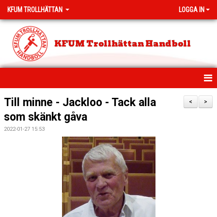
KFUM TROLLHÄTTAN
LOGGA IN
KFUM Trollhättan Handboll
HEM
Till minne - Jackloo - Tack alla
<
>
som skänkt gåva
NYHETER
2022-01-27 15:53
MEDLEMSAVGIFTER
PROVA PÅ HANDBOLL
KLUBBSHOP
KLASSHANDBOLL