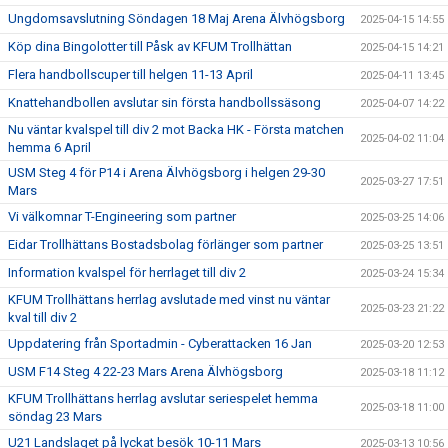
Ungdomsavslutning Söndagen 18 Maj Arena Älvhögsborg
2025-04-15 14:55
Köp dina Bingolotter till Påsk av KFUM Trollhättan
2025-04-15 14:21
Flera handbollscuper till helgen 11-13 April
2025-04-11 13:45
Knattehandbollen avslutar sin första handbollssäsong
2025-04-07 14:22
Nu väntar kvalspel till div 2 mot Backa HK - Första matchen
2025-04-02 11:04
hemma 6 April
USM Steg 4 för P14 i Arena Älvhögsborg i helgen 29-30
2025-03-27 17:51
Mars
Vi välkomnar T-Engineering som partner
2025-03-25 14:06
Eidar Trollhättans Bostadsbolag förlänger som partner
2025-03-25 13:51
Information kvalspel för herrlaget till div 2
2025-03-24 15:34
KFUM Trollhättans herrlag avslutade med vinst nu väntar
2025-03-23 21:22
kval till div 2
Uppdatering från Sportadmin - Cyberattacken 16 Jan
2025-03-20 12:53
USM F14 Steg 4 22-23 Mars Arena Älvhögsborg
2025-03-18 11:12
KFUM Trollhättans herrlag avslutar seriespelet hemma
2025-03-18 11:00
söndag 23 Mars
U21 Landslaget på lyckat besök 10-11 Mars
2025-03-13 10:56