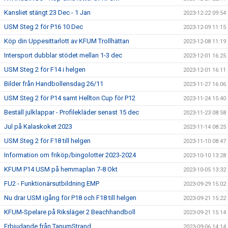
Kansliet stängt 23 Dec - 1 Jan
2023-12-22 09:54
USM Steg 2 för P16 10 Dec
2023-12-09 11:15
Köp din Uppesittarlott av KFUM Trollhättan
2023-12-08 11:19
Intersport dubblar stödet mellan 1-3 dec
2023-12-01 16:25
USM Steg 2 för F14 i helgen
2023-12-01 16:11
Bilder från Handbollensdag 26/11
2023-11-27 16:06
USM Steg 2 för P14 samt Hellton Cup för P12
2023-11-24 15:40
Beställ julklappar - Profilekläder senast 15 dec
2023-11-23 08:58
Jul på Kalaskoket 2023
2023-11-14 08:25
USM Steg 2 för F18 till helgen
2023-11-10 08:47
Information om friköp/bingolotter 2023-2024
2023-10-10 13:28
KFUM P14 USM på hemmaplan 7-8 Okt
2023-10-05 13:32
FU2 - Funktionärsutbildning EMP
2023-09-29 15:02
Nu drar USM igång för P18 och F18 till helgen
2023-09-21 15:22
KFUM-Spelare på Riksläger 2 Beachhandboll
2023-09-21 15:14
Erbjudande från TanumStrand
2023-09-06 14:14