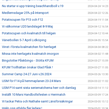
Nu startar vi upp träning beachhandboll v.19
2024-04-24 14:23
Medlemsdagar 25% på Intersport
2024-04-22 12:26
Potatiscupen för P13 och F12
2024-04-19 11:04
Vi välkomnar U20 landslaget 8-9 Maj
2024-04-12 16:54
Potatiscupen och kvalmatch till helgen
2024-04-12 10:44
Vänerbollen 5-7 April Lidköping
2024-04-05 15:54
Vinst i första kvalmatchen för herrlaget
2024-04-04 08:22
Missa inte herrlagets kvalmatch imorgon
2024-04-02 11:48
Bingolotter Påskbingo - Stötta KFUM
2024-03-27 15:09
KFUM Trollhättan önskar Glad Påsk !
2024-03-27 11:05
Summer Camp 24-27 Juni v.26 2024
2024-03-26 13:30
USM för F14 på hemmaplanen 23-24 Mars
2024-03-22 11:02
USM P14 samt sista seriematcherna herr och damlag
2024-03-14 11:12
Inställt 10 Mars Handbollsfesten o Herrmatch
2024-03-09 17:24
Vi tackar Petra och Nathalie samt Länsförsäkringar
2024-03-05 15:12
Hjälp oss utbilda fler ledare !
2024-03-01 10:34