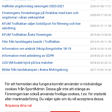
Halltider ungdomslag säsongen 2020-2021
2020-07-08 17:51
Föreningens förväntningar på föräldrar med barn och
2020-03-17 09:24
ungdomar i våran verksamhet
KFUM Trollhättan väljer SolidSport för filmning och live-
2020-01-21 11:28
sändning
KFUM Trollhättan Årets föreningen
2019-04-13 00:20
Film från landslagets besök i Trollhättan
2019-01-29 11:35
Information om utskick friköp/bingolotter 18-19
2018-10-24 15:43
Information med anledning av GDPR
2018-05-23 16:59
U20 VM-kvalet bjöd på bra matcher
2018-03-25 20:12
Bilder från landskampen i Arena Älvhögsborg
2017-12-06 14:26
Landslaget träffade våra ungdomsspelare
2017-11-28 22:00
Stort tack för igår !
För att hemsidan ska fungera korrekt använder vi nödvändiga
2017-11-28 16:01
cookies från SportAdmin. Dessa går inte att stänga av.
Föreningens gamla matchtröjor i Zambia
2017-10-02 10:49
Föreningen kan också använda frivilliga cookies, t.ex. för statistik
eller marknadsföring. Du väljer själv om du vill acceptera dessa.
Anpassa dina val