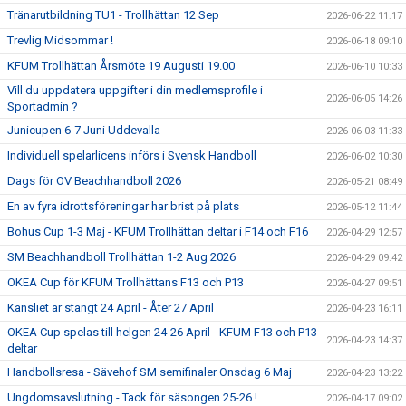
Tränarutbildning TU1 - Trollhättan 12 Sep
2026-06-22 11:17
Trevlig Midsommar !
2026-06-18 09:10
KFUM Trollhättan Årsmöte 19 Augusti 19.00
2026-06-10 10:33
Vill du uppdatera uppgifter i din medlemsprofile i
2026-06-05 14:26
Sportadmin ?
Junicupen 6-7 Juni Uddevalla
2026-06-03 11:33
Individuell spelarlicens införs i Svensk Handboll
2026-06-02 10:30
Dags för OV Beachhandboll 2026
2026-05-21 08:49
En av fyra idrottsföreningar har brist på plats
2026-05-12 11:44
Bohus Cup 1-3 Maj - KFUM Trollhättan deltar i F14 och F16
2026-04-29 12:57
SM Beachhandboll Trollhättan 1-2 Aug 2026
2026-04-29 09:42
OKEA Cup för KFUM Trollhättans F13 och P13
2026-04-27 09:51
Kansliet är stängt 24 April - Åter 27 April
2026-04-23 16:11
OKEA Cup spelas till helgen 24-26 April - KFUM F13 och P13
2026-04-23 14:37
deltar
Handbollsresa - Sävehof SM semifinaler Onsdag 6 Maj
2026-04-23 13:22
Ungdomsavslutning - Tack för säsongen 25-26 !
2026-04-17 09:02