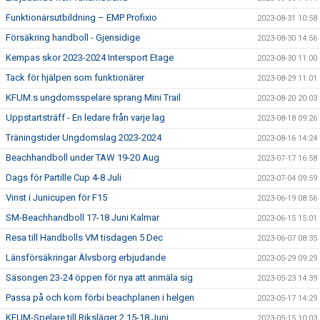
Funktionärsutbildning – EMP Profixio
2023-08-31 10:58
Försäkring handboll - Gjensidige
2023-08-30 14:56
Kempas skor 2023-2024 Intersport Etage
2023-08-30 11:00
Tack för hjälpen som funktionärer
2023-08-29 11:01
KFUM:s ungdomsspelare sprang Mini Trail
2023-08-20 20:03
Uppstartsträff - En ledare från varje lag
2023-08-18 09:26
Träningstider Ungdomslag 2023-2024
2023-08-16 14:24
Beachhandboll under TAW 19-20 Aug
2023-07-17 16:58
Dags för Partille Cup 4-8 Juli
2023-07-04 09:59
Vinst i Junicupen för F15
2023-06-19 08:56
SM-Beachhandboll 17-18 Juni Kalmar
2023-06-15 15:01
Resa till Handbolls VM tisdagen 5 Dec
2023-06-07 08:35
Länsförsäkringar Älvsborg erbjudande
2023-05-29 09:29
Säsongen 23-24 öppen för nya att anmäla sig
2023-05-23 14:39
Passa på och kom förbi beachplanen i helgen
2023-05-17 14:29
KFUM-Spelare till Riksläger 2 15-18 Juni
2023-05-15 10:03