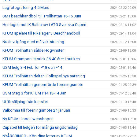
Lagfotografering 4-5 Mars
2024-02-22 09:09
SM i beachhandboll till Trollhättan 15-16 Juni
2024-02-21 13:00
Herrlaget mot IK Baltichov i ATG Svenska Cupen
2024-02-16 11:02
KFUM spelare till Riksläger 3 Beachhandboll
2024-02-14 11:04
Nu är vi igång med målvaktsträning
2024-02-12 15:08
KFUM Trollhättan sålde Högvinsten
2024-02-09 15:00
KFUM Strumpor i storlek 36-40 åter i butiken
2024-02-01 16:06
USM helg 3-4 Feb för P18 och F14
2024-02-01 14:46
KFUM Trollhättan deltar i Folkspel nya satsning
2024-01-26 10:38
KFUM Trollhättan genomförde föreningsmöte
2024-01-25 09:39
USM Steg 3 för KFUM P14 13-14 Jan
2024-01-12 08:40
Utförsäljning från kansliet
2024-01-10 13:48
Välkomna till föreningsmöte 24 januari
2024-01-09 10:33
Ny KFUM Hood i webshopen
2024-01-08 15:18
Cupspel till helgen för många ungdomslag
2024-01-03 15:44
NYÅRSBINGO - Köp dina lotter av KFUM
2023-12-27 22:17