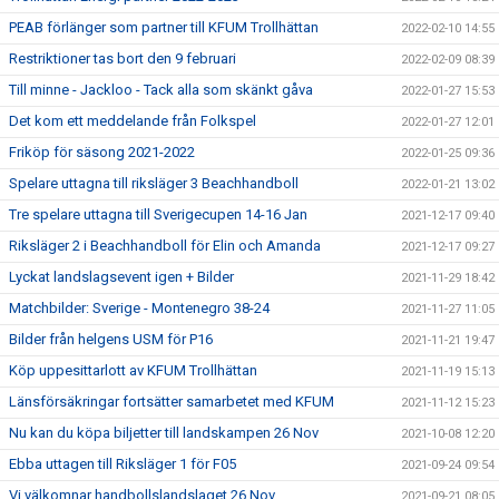
PEAB förlänger som partner till KFUM Trollhättan
2022-02-10 14:55
Restriktioner tas bort den 9 februari
2022-02-09 08:39
Till minne - Jackloo - Tack alla som skänkt gåva
2022-01-27 15:53
Det kom ett meddelande från Folkspel
2022-01-27 12:01
Friköp för säsong 2021-2022
2022-01-25 09:36
Spelare uttagna till riksläger 3 Beachhandboll
2022-01-21 13:02
Tre spelare uttagna till Sverigecupen 14-16 Jan
2021-12-17 09:40
Riksläger 2 i Beachhandboll för Elin och Amanda
2021-12-17 09:27
Lyckat landslagsevent igen + Bilder
2021-11-29 18:42
Matchbilder: Sverige - Montenegro 38-24
2021-11-27 11:05
Bilder från helgens USM för P16
2021-11-21 19:47
Köp uppesittarlott av KFUM Trollhättan
2021-11-19 15:13
Länsförsäkringar fortsätter samarbetet med KFUM
2021-11-12 15:23
Nu kan du köpa biljetter till landskampen 26 Nov
2021-10-08 12:20
Ebba uttagen till Riksläger 1 för F05
2021-09-24 09:54
Vi välkomnar handbollslandslaget 26 Nov
2021-09-21 08:05