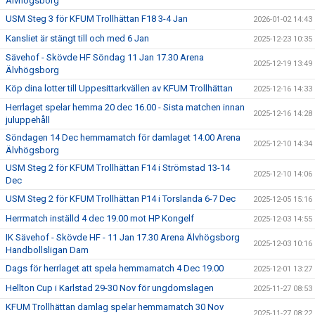
Älvhögsborg
USM Steg 3 för KFUM Trollhättan F18 3-4 Jan
2026-01-02 14:43
Kansliet är stängt till och med 6 Jan
2025-12-23 10:35
Sävehof - Skövde HF Söndag 11 Jan 17.30 Arena
2025-12-19 13:49
Älvhögsborg
Köp dina lotter till Uppesittarkvällen av KFUM Trollhättan
2025-12-16 14:33
Herrlaget spelar hemma 20 dec 16.00 - Sista matchen innan
2025-12-16 14:28
juluppehåll
Söndagen 14 Dec hemmamatch för damlaget 14.00 Arena
2025-12-10 14:34
Älvhögsborg
USM Steg 2 för KFUM Trollhättan F14 i Strömstad 13-14
2025-12-10 14:06
Dec
USM Steg 2 för KFUM Trollhättan P14 i Torslanda 6-7 Dec
2025-12-05 15:16
Herrmatch inställd 4 dec 19.00 mot HP Kongelf
2025-12-03 14:55
IK Sävehof - Skövde HF - 11 Jan 17.30 Arena Älvhögsborg
2025-12-03 10:16
Handbollsligan Dam
Dags för herrlaget att spela hemmamatch 4 Dec 19.00
2025-12-01 13:27
Hellton Cup i Karlstad 29-30 Nov för ungdomslagen
2025-11-27 08:53
KFUM Trollhättan damlag spelar hemmamatch 30 Nov
2025-11-27 08:22