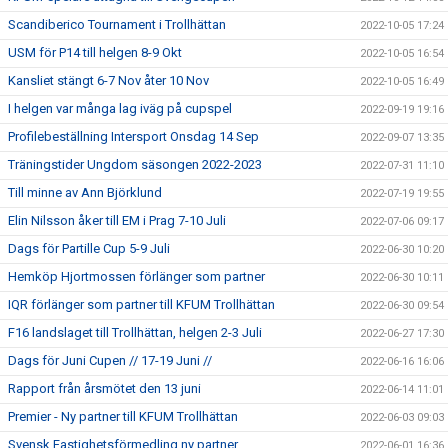
Scandiberico Tournament i Trollhättan
2022-10-05 17:24
USM för P14 till helgen 8-9 Okt
2022-10-05 16:54
Kansliet stängt 6-7 Nov åter 10 Nov
2022-10-05 16:49
I helgen var många lag iväg på cupspel
2022-09-19 19:16
Profilebeställning Intersport Onsdag 14 Sep
2022-09-07 13:35
Träningstider Ungdom säsongen 2022-2023
2022-07-31 11:10
Till minne av Ann Björklund
2022-07-19 19:55
Elin Nilsson åker till EM i Prag 7-10 Juli
2022-07-06 09:17
Dags för Partille Cup 5-9 Juli
2022-06-30 10:20
Hemköp Hjortmossen förlänger som partner
2022-06-30 10:11
IQR förlänger som partner till KFUM Trollhättan
2022-06-30 09:54
F16 landslaget till Trollhättan, helgen 2-3 Juli
2022-06-27 17:30
Dags för Juni Cupen // 17-19 Juni //
2022-06-16 16:06
Rapport från årsmötet den 13 juni
2022-06-14 11:01
Premier - Ny partner till KFUM Trollhättan
2022-06-03 09:03
Svensk Fastighetsförmedling ny partner
2022-06-01 16:36