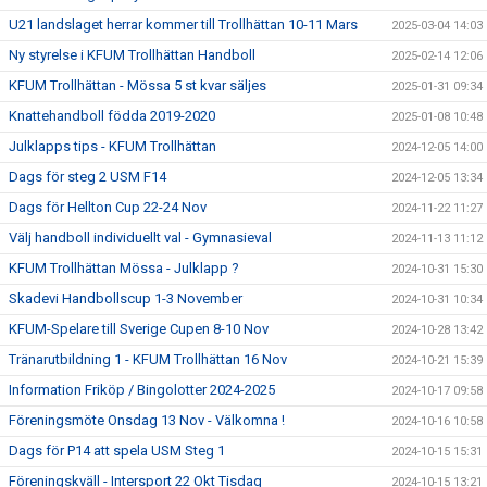
U21 landslaget herrar kommer till Trollhättan 10-11 Mars
2025-03-04 14:03
Ny styrelse i KFUM Trollhättan Handboll
2025-02-14 12:06
KFUM Trollhättan - Mössa 5 st kvar säljes
2025-01-31 09:34
Knattehandboll födda 2019-2020
2025-01-08 10:48
Julklapps tips - KFUM Trollhättan
2024-12-05 14:00
Dags för steg 2 USM F14
2024-12-05 13:34
Dags för Hellton Cup 22-24 Nov
2024-11-22 11:27
Välj handboll individuellt val - Gymnasieval
2024-11-13 11:12
KFUM Trollhättan Mössa - Julklapp ?
2024-10-31 15:30
Skadevi Handbollscup 1-3 November
2024-10-31 10:34
KFUM-Spelare till Sverige Cupen 8-10 Nov
2024-10-28 13:42
Tränarutbildning 1 - KFUM Trollhättan 16 Nov
2024-10-21 15:39
Information Friköp / Bingolotter 2024-2025
2024-10-17 09:58
Föreningsmöte Onsdag 13 Nov - Välkomna !
2024-10-16 10:58
Dags för P14 att spela USM Steg 1
2024-10-15 15:31
Föreningskväll - Intersport 22 Okt Tisdag
2024-10-15 13:21