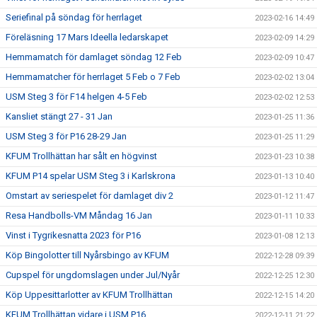
Seriefinal på söndag för herrlaget
2023-02-16 14:49
Föreläsning 17 Mars Ideella ledarskapet
2023-02-09 14:29
Hemmamatch för damlaget söndag 12 Feb
2023-02-09 10:47
Hemmamatcher för herrlaget 5 Feb o 7 Feb
2023-02-02 13:04
USM Steg 3 för F14 helgen 4-5 Feb
2023-02-02 12:53
Kansliet stängt 27 - 31 Jan
2023-01-25 11:36
USM Steg 3 för P16 28-29 Jan
2023-01-25 11:29
KFUM Trollhättan har sålt en högvinst
2023-01-23 10:38
KFUM P14 spelar USM Steg 3 i Karlskrona
2023-01-13 10:40
Omstart av seriespelet för damlaget div 2
2023-01-12 11:47
Resa Handbolls-VM Måndag 16 Jan
2023-01-11 10:33
Vinst i Tygrikesnatta 2023 för P16
2023-01-08 12:13
Köp Bingolotter till Nyårsbingo av KFUM
2022-12-28 09:39
Cupspel för ungdomslagen under Jul/Nyår
2022-12-25 12:30
Köp Uppesittarlotter av KFUM Trollhättan
2022-12-15 14:20
KFUM Trollhättan vidare i USM P16
2022-12-11 21:22