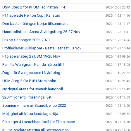
USM Steg 2 för KFUM Trollhättan F14
2022-12-03 22:42
P11 spelade Hellton Cup i Karlstad
2022-11-28 14:16
Den bästa träningen börjar tillsammans
2022-11-24 11:17
Handbollsfest i Arena Älvhögsborg 26-27 Nov
2022-11-23 14:41
Friköp Säsongen 2022-2023
2022-11-23 14:26
Profilekläder Julklappar - Beställ senast 30 Nov
2022-11-21 10:44
F16 spelar steg 2 i USM 19-20 Nov
2022-11-19 09:26
Pernilla Wahlgren - Kan du hjälpa till ?
2022-11-17 15:08
Dags för Sverigecupen i Nyköping
2022-11-10 21:52
USM Steg 2 för P18 i Stockholm
2022-11-10 21:45
Ny digital arena för svensk handboll
2022-11-09 16:43
320 miljoner till föreningslivet
2022-11-04 16:09
Spanien vinnare av Scandiberico 2022
2022-11-04 16:00
Möjlighet att köpa landslagströja
2022-11-01 08:32
Riksläger 4 i beachhandboll för Elin o Isaac
2022-10-21 14:18
KFUM-spelare uttagna till Sverigecupen
2022-10-12 14:08