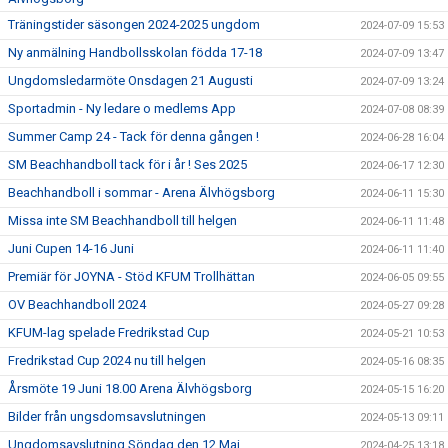
Träningstider säsongen 2024-2025 ungdom
2024-07-09 15:53
Ny anmälning Handbollsskolan födda 17-18
2024-07-09 13:47
Ungdomsledarmöte Onsdagen 21 Augusti
2024-07-09 13:24
Sportadmin - Ny ledare o medlems App
2024-07-08 08:39
Summer Camp 24 - Tack för denna gången !
2024-06-28 16:04
SM Beachhandboll tack för i år ! Ses 2025
2024-06-17 12:30
Beachhandboll i sommar - Arena Älvhögsborg
2024-06-11 15:30
Missa inte SM Beachhandboll till helgen
2024-06-11 11:48
Juni Cupen 14-16 Juni
2024-06-11 11:40
Premiär för JOYNA - Stöd KFUM Trollhättan
2024-06-05 09:55
OV Beachhandboll 2024
2024-05-27 09:28
KFUM-lag spelade Fredrikstad Cup
2024-05-21 10:53
Fredrikstad Cup 2024 nu till helgen
2024-05-16 08:35
Årsmöte 19 Juni 18.00 Arena Älvhögsborg
2024-05-15 16:20
Bilder från ungsdomsavslutningen
2024-05-13 09:11
Ungdomsavslutning Söndag den 12 Maj
2024-04-25 13:18