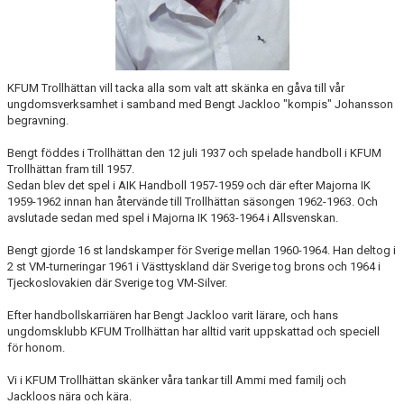
KALENDER
HEMMAMATCHER
BILDGALLERI
KFUM Trollhättan vill tacka alla som valt att skänka en gåva till vår
ungdomsverksamhet i samband med Bengt Jackloo "kompis" Johansson
begravning.
MATCHER
Bengt föddes i Trollhättan den 12 juli 1937 och spelade handboll i KFUM
BLI MEDLEM
Trollhättan fram till 1957.
Sedan blev det spel i AIK Handboll 1957-1959 och där efter Majorna IK
1959-1962 innan han återvände till Trollhättan säsongen 1962-1963. Och
FÖRSÄKRING HANDBOLL
avslutade sedan med spel i Majorna IK 1963-1964 i Allsvenskan.
TRÄNINGSTID UNGDOM 2627
Bengt gjorde 16 st landskamper för Sverige mellan 1960-1964. Han deltog i
2 st VM-turneringar 1961 i Västtyskland där Sverige tog brons och 1964 i
VISION
Tjeckoslovakien där Sverige tog VM-Silver.
Efter handbollskarriären har Bengt Jackloo varit lärare, och hans
SPONSORPAKET
ungdomsklubb KFUM Trollhättan har alltid varit uppskattad och speciell
för honom.
STYRELSEN
Vi i KFUM Trollhättan skänker våra tankar till Ammi med familj och
Jackloos nära och kära.
MINA SIDOR