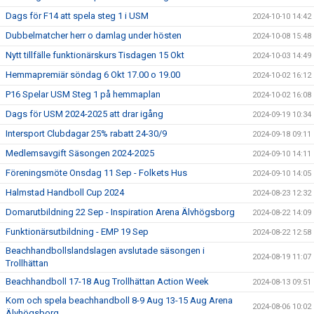
Dags för F14 att spela steg 1 i USM
2024-10-10 14:42
Dubbelmatcher herr o damlag under hösten
2024-10-08 15:48
Nytt tillfälle funktionärskurs Tisdagen 15 Okt
2024-10-03 14:49
Hemmapremiär söndag 6 Okt 17.00 o 19.00
2024-10-02 16:12
P16 Spelar USM Steg 1 på hemmaplan
2024-10-02 16:08
Dags för USM 2024-2025 att drar igång
2024-09-19 10:34
Intersport Clubdagar 25% rabatt 24-30/9
2024-09-18 09:11
Medlemsavgift Säsongen 2024-2025
2024-09-10 14:11
Föreningsmöte Onsdag 11 Sep - Folkets Hus
2024-09-10 14:05
Halmstad Handboll Cup 2024
2024-08-23 12:32
Domarutbildning 22 Sep - Inspiration Arena Älvhögsborg
2024-08-22 14:09
Funktionärsutbildning - EMP 19 Sep
2024-08-22 12:58
Beachhandbollslandslagen avslutade säsongen i
2024-08-19 11:07
Trollhättan
Beachhandboll 17-18 Aug Trollhättan Action Week
2024-08-13 09:51
Kom och spela beachhandboll 8-9 Aug 13-15 Aug Arena
2024-08-06 10:02
Älvhögsborg