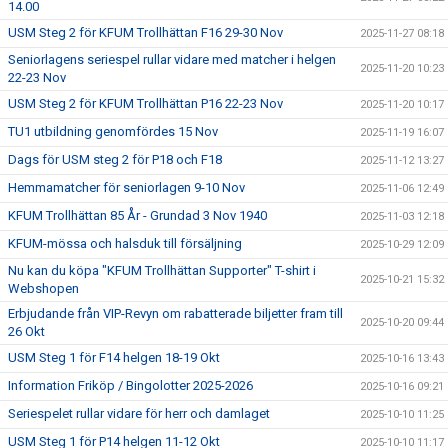
14.00
USM Steg 2 för KFUM Trollhättan F16 29-30 Nov
2025-11-27 08:18
Seniorlagens seriespel rullar vidare med matcher i helgen
2025-11-20 10:23
22-23 Nov
USM Steg 2 för KFUM Trollhättan P16 22-23 Nov
2025-11-20 10:17
TU1 utbildning genomfördes 15 Nov
2025-11-19 16:07
Dags för USM steg 2 för P18 och F18
2025-11-12 13:27
Hemmamatcher för seniorlagen 9-10 Nov
2025-11-06 12:49
KFUM Trollhättan 85 År - Grundad 3 Nov 1940
2025-11-03 12:18
KFUM-mössa och halsduk till försäljning
2025-10-29 12:09
Nu kan du köpa "KFUM Trollhättan Supporter" T-shirt i
2025-10-21 15:32
Webshopen
Erbjudande från VIP-Revyn om rabatterade biljetter fram till
2025-10-20 09:44
26 Okt
USM Steg 1 för F14 helgen 18-19 Okt
2025-10-16 13:43
Information Friköp / Bingolotter 2025-2026
2025-10-16 09:21
Seriespelet rullar vidare för herr och damlaget
2025-10-10 11:25
USM Steg 1 för P14 helgen 11-12 Okt
2025-10-10 11:17