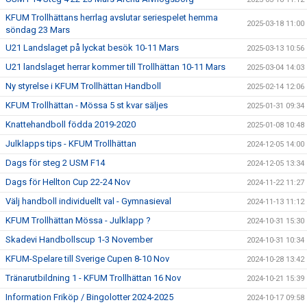
KFUM Trollhättans herrlag avslutar seriespelet hemma
2025-03-18 11:00
söndag 23 Mars
U21 Landslaget på lyckat besök 10-11 Mars
2025-03-13 10:56
U21 landslaget herrar kommer till Trollhättan 10-11 Mars
2025-03-04 14:03
Ny styrelse i KFUM Trollhättan Handboll
2025-02-14 12:06
KFUM Trollhättan - Mössa 5 st kvar säljes
2025-01-31 09:34
Knattehandboll födda 2019-2020
2025-01-08 10:48
Julklapps tips - KFUM Trollhättan
2024-12-05 14:00
Dags för steg 2 USM F14
2024-12-05 13:34
Dags för Hellton Cup 22-24 Nov
2024-11-22 11:27
Välj handboll individuellt val - Gymnasieval
2024-11-13 11:12
KFUM Trollhättan Mössa - Julklapp ?
2024-10-31 15:30
Skadevi Handbollscup 1-3 November
2024-10-31 10:34
KFUM-Spelare till Sverige Cupen 8-10 Nov
2024-10-28 13:42
Tränarutbildning 1 - KFUM Trollhättan 16 Nov
2024-10-21 15:39
Information Friköp / Bingolotter 2024-2025
2024-10-17 09:58