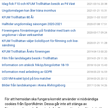
Idag fick F10 och KFUM Trollhättan besök av P4 Väst
2021-03-16 20:38
Ungdomslagen kan åter träna inomhus
2021-01-21 15:31
KFUM Trollhättan 80 År
2020-11-03 10:07
Halltider ungdomslag säsongen 2020-2021
2020-07-08 17:51
Föreningens förväntningar på föräldrar med barn och
2020-03-17 09:24
ungdomar i våran verksamhet
KFUM Trollhättan väljer SolidSport för filmning och live-
2020-01-21 11:28
sändning
KFUM Trollhättan Årets föreningen
2019-04-13 00:20
Film från landslagets besök i Trollhättan
2019-01-29 11:35
Information om utskick friköp/bingolotter 18-19
2018-10-24 15:43
Information med anledning av GDPR
2018-05-23 16:59
U20 VM-kvalet bjöd på bra matcher
2018-03-25 20:12
Bilder från landskampen i Arena Älvhögsborg
2017-12-06 14:26
Landslaget träffade våra ungdomsspelare
2017-11-28 22:00
Stort tack för igår !
För att hemsidan ska fungera korrekt använder vi nödvändiga
2017-11-28 16:01
cookies från SportAdmin. Dessa går inte att stänga av.
Föreningens gamla matchtröjor i Zambia
2017-10-02 10:49