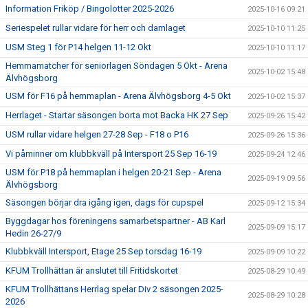
Information Friköp / Bingolotter 2025-2026
2025-10-16 09:21
Seriespelet rullar vidare för herr och damlaget
2025-10-10 11:25
USM Steg 1 för P14 helgen 11-12 Okt
2025-10-10 11:17
Hemmamatcher för seniorlagen Söndagen 5 Okt - Arena
2025-10-02 15:48
Älvhögsborg
USM för F16 på hemmaplan - Arena Älvhögsborg 4-5 Okt
2025-10-02 15:37
Herrlaget - Startar säsongen borta mot Backa HK 27 Sep
2025-09-26 15:42
USM rullar vidare helgen 27-28 Sep - F18 o P16
2025-09-26 15:36
Vi påminner om klubbkväll på Intersport 25 Sep 16-19
2025-09-24 12:46
USM för P18 på hemmaplan i helgen 20-21 Sep - Arena
2025-09-19 09:56
Älvhögsborg
Säsongen börjar dra igång igen, dags för cupspel
2025-09-12 15:34
Byggdagar hos föreningens samarbetspartner - AB Karl
2025-09-09 15:17
Hedin 26-27/9
Klubbkväll Intersport, Etage 25 Sep torsdag 16-19
2025-09-09 10:22
KFUM Trollhättan är anslutet till Fritidskortet
2025-08-29 10:49
KFUM Trollhättans Herrlag spelar Div 2 säsongen 2025-
2025-08-29 10:28
2026