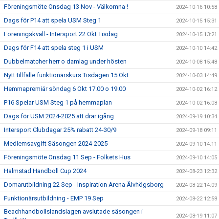
Föreningsmöte Onsdag 13 Nov - Välkomna !
2024-10-16 10:58
Dags för P14 att spela USM Steg 1
2024-10-15 15:31
Föreningskväll - Intersport 22 Okt Tisdag
2024-10-15 13:21
Dags för F14 att spela steg 1 i USM
2024-10-10 14:42
Dubbelmatcher herr o damlag under hösten
2024-10-08 15:48
Nytt tillfälle funktionärskurs Tisdagen 15 Okt
2024-10-03 14:49
Hemmapremiär söndag 6 Okt 17.00 o 19.00
2024-10-02 16:12
P16 Spelar USM Steg 1 på hemmaplan
2024-10-02 16:08
Dags för USM 2024-2025 att drar igång
2024-09-19 10:34
Intersport Clubdagar 25% rabatt 24-30/9
2024-09-18 09:11
Medlemsavgift Säsongen 2024-2025
2024-09-10 14:11
Föreningsmöte Onsdag 11 Sep - Folkets Hus
2024-09-10 14:05
Halmstad Handboll Cup 2024
2024-08-23 12:32
Domarutbildning 22 Sep - Inspiration Arena Älvhögsborg
2024-08-22 14:09
Funktionärsutbildning - EMP 19 Sep
2024-08-22 12:58
Beachhandbollslandslagen avslutade säsongen i
2024-08-19 11:07