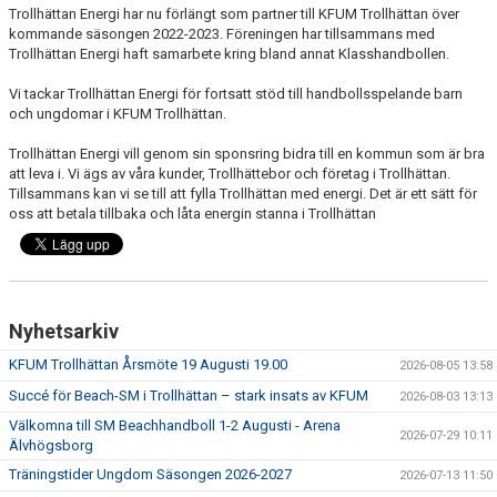
KALENDER
Trollhättan Energi har nu förlängt som partner till KFUM Trollhättan över
kommande säsongen 2022-2023. Föreningen har tillsammans med
Trollhättan Energi haft samarbete kring bland annat Klasshandbollen.
HEMMAMATCHER
Vi tackar Trollhättan Energi för fortsatt stöd till handbollsspelande barn
BILDGALLERI
och ungdomar i KFUM Trollhättan.
Trollhättan Energi vill genom sin sponsring bidra till en kommun som är bra
MATCHER
att leva i. Vi ägs av våra kunder, Trollhättebor och företag i Trollhättan.
Tillsammans kan vi se till att fylla Trollhättan med energi. Det är ett sätt för
BLI MEDLEM
oss att betala tillbaka och låta energin stanna i Trollhättan
FÖRSÄKRING HANDBOLL
TRÄNINGSTID UNGDOM 2627
Nyhetsarkiv
VISION
KFUM Trollhättan Årsmöte 19 Augusti 19.00
2026-08-05 13:58
SPONSORPAKET
Succé för Beach-SM i Trollhättan – stark insats av KFUM
2026-08-03 13:13
Välkomna till SM Beachhandboll 1-2 Augusti - Arena
2026-07-29 10:11
STYRELSEN
Älvhögsborg
Träningstider Ungdom Säsongen 2026-2027
2026-07-13 11:50
MINA SIDOR