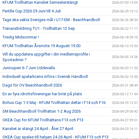
KFUM Trollhättan Kansliet Semesterstängt
2026-07-03 13:05
Partille Cup 2026 29 Juni till 4 Juli
2026-06-29 10:12
Tage ska vakta Sveriges mål i U17-EM - Beachhandboll
2026-06-26 08:34
Tränarutbildning TU1 - Trollhättan 12 Sep
2026-06-22 11:17
Trevlig Midsommar !
2026-06-18 09:10
KFUM Trollhättan Årsmöte 19 Augusti 19.00
2026-06-10 10:33
Vill du uppdatera uppgifter i din medlemsprofile i
2026-06-05 14:26
Sportadmin ?
Junicupen 6-7 Juni Uddevalla
2026-06-03 11:33
Individuell spelarlicens införs i Svensk Handboll
2026-06-02 10:30
Dags för OV Beachhandboll 2026
2026-05-21 08:49
En av fyra idrottsföreningar har brist på plats
2026-05-12 11:44
Bohus Cup 1-3 Maj - KFUM Trollhättan deltar i F14 och F16
2026-04-29 12:57
SM Beachhandboll Trollhättan 1-2 Aug 2026
2026-04-29 09:42
OKEA Cup för KFUM Trollhättans F13 och P13
2026-04-27 09:51
Kansliet är stängt 24 April - Åter 27 April
2026-04-23 16:11
OKEA Cup spelas till helgen 24-26 April - KFUM F13 och P13