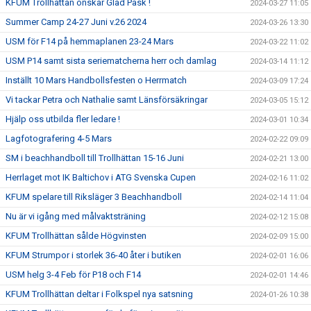
KFUM Trollhättan önskar Glad Påsk !
2024-03-27 11:05
Summer Camp 24-27 Juni v.26 2024
2024-03-26 13:30
USM för F14 på hemmaplanen 23-24 Mars
2024-03-22 11:02
USM P14 samt sista seriematcherna herr och damlag
2024-03-14 11:12
Inställt 10 Mars Handbollsfesten o Herrmatch
2024-03-09 17:24
Vi tackar Petra och Nathalie samt Länsförsäkringar
2024-03-05 15:12
Hjälp oss utbilda fler ledare !
2024-03-01 10:34
Lagfotografering 4-5 Mars
2024-02-22 09:09
SM i beachhandboll till Trollhättan 15-16 Juni
2024-02-21 13:00
Herrlaget mot IK Baltichov i ATG Svenska Cupen
2024-02-16 11:02
KFUM spelare till Riksläger 3 Beachhandboll
2024-02-14 11:04
Nu är vi igång med målvaktsträning
2024-02-12 15:08
KFUM Trollhättan sålde Högvinsten
2024-02-09 15:00
KFUM Strumpor i storlek 36-40 åter i butiken
2024-02-01 16:06
USM helg 3-4 Feb för P18 och F14
2024-02-01 14:46
KFUM Trollhättan deltar i Folkspel nya satsning
2024-01-26 10:38