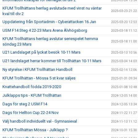
2025-03-24 15:34
KFUM Trollhättans herrlag avslutade med vinst nu väntar
2025-03-23 21:22
kval till div 2
Uppdatering från Sportadmin - Cyberattacken 16 Jan
2025-03-20 12:53
USM F14 Steg 4 22-23 Mars Arena Älvhögsborg
2025-03-18 11:12
KFUM Trollhättans herrlag avslutar seriespelet hemma
2025-03-18 11:00
söndag 23 Mars
U21 Landslaget på lyckat besök 10-11 Mars
2025-03-13 10:56
U21 landslaget herrar kommer till Trollhättan 10-11 Mars
2025-03-04 14:03
Ny styrelse i KFUM Trollhättan Handboll
2025-02-14 12:06
KFUM Trollhättan - Mössa 5 st kvar säljes
2025-01-31 09:34
Knattehandboll födda 2019-2020
2025-01-08 10:48
Julklapps tips - KFUM Trollhättan
2024-12-05 14:00
Dags för steg 2 USM F14
2024-12-05 13:34
Dags för Hellton Cup 22-24 Nov
2024-11-22 11:27
Välj handboll individuellt val - Gymnasieval
2024-11-13 11:12
KFUM Trollhättan Mössa - Julklapp ?
2024-10-31 15:30