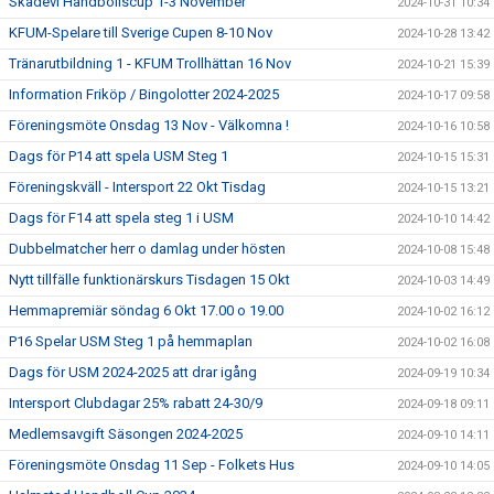
Skadevi Handbollscup 1-3 November
2024-10-31 10:34
KFUM-Spelare till Sverige Cupen 8-10 Nov
2024-10-28 13:42
Tränarutbildning 1 - KFUM Trollhättan 16 Nov
2024-10-21 15:39
Information Friköp / Bingolotter 2024-2025
2024-10-17 09:58
Föreningsmöte Onsdag 13 Nov - Välkomna !
2024-10-16 10:58
Dags för P14 att spela USM Steg 1
2024-10-15 15:31
Föreningskväll - Intersport 22 Okt Tisdag
2024-10-15 13:21
Dags för F14 att spela steg 1 i USM
2024-10-10 14:42
Dubbelmatcher herr o damlag under hösten
2024-10-08 15:48
Nytt tillfälle funktionärskurs Tisdagen 15 Okt
2024-10-03 14:49
Hemmapremiär söndag 6 Okt 17.00 o 19.00
2024-10-02 16:12
P16 Spelar USM Steg 1 på hemmaplan
2024-10-02 16:08
Dags för USM 2024-2025 att drar igång
2024-09-19 10:34
Intersport Clubdagar 25% rabatt 24-30/9
2024-09-18 09:11
Medlemsavgift Säsongen 2024-2025
2024-09-10 14:11
Föreningsmöte Onsdag 11 Sep - Folkets Hus
2024-09-10 14:05