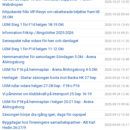
2025-10-21 15:32
Webshopen
Erbjudande från VIP-Revyn om rabatterade biljetter fram till
2025-10-20 09:44
26 Okt
USM Steg 1 för F14 helgen 18-19 Okt
2025-10-16 13:43
Information Friköp / Bingolotter 2025-2026
2025-10-16 09:21
Seriespelet rullar vidare för herr och damlaget
2025-10-10 11:25
USM Steg 1 för P14 helgen 11-12 Okt
2025-10-10 11:17
Hemmamatcher för seniorlagen Söndagen 5 Okt - Arena
2025-10-02 15:48
Älvhögsborg
USM för F16 på hemmaplan - Arena Älvhögsborg 4-5 Okt
2025-10-02 15:37
Herrlaget - Startar säsongen borta mot Backa HK 27 Sep
2025-09-26 15:42
USM rullar vidare helgen 27-28 Sep - F18 o P16
2025-09-26 15:36
Vi påminner om klubbkväll på Intersport 25 Sep 16-19
2025-09-24 12:46
USM för P18 på hemmaplan i helgen 20-21 Sep - Arena
2025-09-19 09:56
Älvhögsborg
Säsongen börjar dra igång igen, dags för cupspel
2025-09-12 15:34
Byggdagar hos föreningens samarbetspartner - AB Karl
2025-09-09 15:17
Hedin 26-27/9