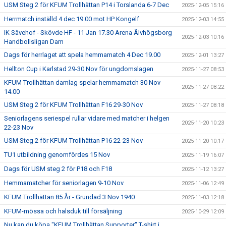
USM Steg 2 för KFUM Trollhättan P14 i Torslanda 6-7 Dec
2025-12-05 15:16
Herrmatch inställd 4 dec 19.00 mot HP Kongelf
2025-12-03 14:55
IK Sävehof - Skövde HF - 11 Jan 17.30 Arena Älvhögsborg
2025-12-03 10:16
Handbollsligan Dam
Dags för herrlaget att spela hemmamatch 4 Dec 19.00
2025-12-01 13:27
Hellton Cup i Karlstad 29-30 Nov för ungdomslagen
2025-11-27 08:53
KFUM Trollhättan damlag spelar hemmamatch 30 Nov
2025-11-27 08:22
14.00
USM Steg 2 för KFUM Trollhättan F16 29-30 Nov
2025-11-27 08:18
Seniorlagens seriespel rullar vidare med matcher i helgen
2025-11-20 10:23
22-23 Nov
USM Steg 2 för KFUM Trollhättan P16 22-23 Nov
2025-11-20 10:17
TU1 utbildning genomfördes 15 Nov
2025-11-19 16:07
Dags för USM steg 2 för P18 och F18
2025-11-12 13:27
Hemmamatcher för seniorlagen 9-10 Nov
2025-11-06 12:49
KFUM Trollhättan 85 År - Grundad 3 Nov 1940
2025-11-03 12:18
KFUM-mössa och halsduk till försäljning
2025-10-29 12:09
Nu kan du köpa "KFUM Trollhättan Supporter" T-shirt i