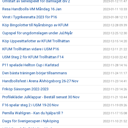
Omstart av seriespelet för damlaget div 2
2023-01-12 11:47
Resa Handbolls-VM Måndag 16 Jan
2023-01-11 10:33
Vinst i Tygrikesnatta 2023 för P16
2023-01-08 12:13
Köp Bingolotter till Nyårsbingo av KFUM
2022-12-28 09:39
Cupspel för ungdomslagen under Jul/Nyår
2022-12-25 12:30
Köp Uppesittarlotter av KFUM Trollhättan
2022-12-15 14:20
KFUM Trollhättan vidare i USM P16
2022-12-11 21:22
USM Steg 2 för KFUM Trollhättan F14
2022-12-03 22:42
P11 spelade Hellton Cup i Karlstad
2022-11-28 14:16
Den bästa träningen börjar tillsammans
2022-11-24 11:17
Handbollsfest i Arena Älvhögsborg 26-27 Nov
2022-11-23 14:41
Friköp Säsongen 2022-2023
2022-11-23 14:26
Profilekläder Julklappar - Beställ senast 30 Nov
2022-11-21 10:44
F16 spelar steg 2 i USM 19-20 Nov
2022-11-19 09:26
Pernilla Wahlgren - Kan du hjälpa till ?
2022-11-17 15:08
Dags för Sverigecupen i Nyköping
2022-11-10 21:52