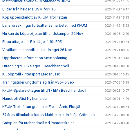
Matchbilder: Sverige - Montenegro 38-24
2021-11-27 11:05
Bilder från helgens USM för P16
2021-11-21 19:47
Köp uppesittarlott av KFUM Trollhättan
2021-11-19 15:13
Länsförsäkringar fortsätter samarbetet med KFUM
2021-11-12 15:23
Nu kan du köpa biljetter till landskampen 26 Nov
2021-10-08 12:20
Ebba uttagen till Riksläger 1 för F05
2021-09-24 09:54
Vi välkomnar handbollslandslaget 26 Nov
2021-09-21 08:05
Uppdaterad information Smittspårning
2021-09-01 13:43
Uttagning till Riksläger 1 Beachhandboll
2021-08-19 09:38
Klubbprofil - Intersport Etagehuset
2021-08-10 16:45
Träningstider ungdomslag från v.36 - 6 Sep
2021-07-08 15:15
KFUM-Spelare uttagen till U17 EM i Beachhandboll
2021-06-23 10:07
Handboll Väst Ny hemsida
2021-06-01 14:29
KFUM Trollhättan gratulerar Eje till Årets Eldsjäl
2021-05-19 08:34
57 år av tillbakablickar av klubbens eldsjäl Eje Grönquist
2021-04-29 08:38
Gräsplan för utehandboll vid Paradisskolan
2021-04-22 08:20