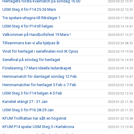
Herrlagets första kvalmatch på söndag 16.00
2023-03-22 10:31
USM Steg 4 för F14 25-26 Mars
2023-03-22 10:25
Tre spelare uttagna till Riksläger 1
2023-03-17 09:04
USM Steg 4 för P14 till helgen
2023-03-14 14:47
Välkommen på Handbollsfest 19 Mars !
2023-03-07 15:57
Tillsammans kan vi alla hjälpas åt
2023-02-24 08:32
Vinst för herrlaget i seriefinalen mot IK Cyrus
2023-02-19 19:04
Seriefinal på söndag för herrlaget
2023-02-16 14:49
Föreläsning 17 Mars Ideella ledarskapet
2023-02-09 14:29
Hemmamatch för damlaget söndag 12 Feb
2023-02-09 10:47
Hemmamatcher för herrlaget 5 Feb o 7 Feb
2023-02-02 13:04
USM Steg 3 för F14 helgen 4-5 Feb
2023-02-02 12:53
Kansliet stängt 27 - 31 Jan
2023-01-25 11:36
USM Steg 3 för P16 28-29 Jan
2023-01-25 11:29
KFUM Trollhättan har sålt en högvinst
2023-01-23 10:38
KFUM P14 spelar USM Steg 3 i Karlskrona
2023-01-13 10:40