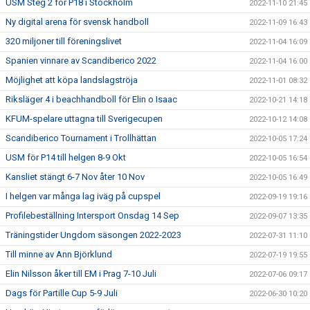
USM Steg 2 för P18 i Stockholm
2022-11-10 21:45
Ny digital arena för svensk handboll
2022-11-09 16:43
320 miljoner till föreningslivet
2022-11-04 16:09
Spanien vinnare av Scandiberico 2022
2022-11-04 16:00
Möjlighet att köpa landslagströja
2022-11-01 08:32
Riksläger 4 i beachhandboll för Elin o Isaac
2022-10-21 14:18
KFUM-spelare uttagna till Sverigecupen
2022-10-12 14:08
Scandiberico Tournament i Trollhättan
2022-10-05 17:24
USM för P14 till helgen 8-9 Okt
2022-10-05 16:54
Kansliet stängt 6-7 Nov åter 10 Nov
2022-10-05 16:49
I helgen var många lag iväg på cupspel
2022-09-19 19:16
Profilebeställning Intersport Onsdag 14 Sep
2022-09-07 13:35
Träningstider Ungdom säsongen 2022-2023
2022-07-31 11:10
Till minne av Ann Björklund
2022-07-19 19:55
Elin Nilsson åker till EM i Prag 7-10 Juli
2022-07-06 09:17
Dags för Partille Cup 5-9 Juli
2022-06-30 10:20