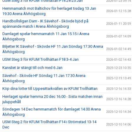
USM Steg 3 för KFUM Trollhättan P14 24-25 Jan
2026-01-23 09:14
Hemmamatch mot Baltichov för herrlaget tisdag 13 Jan
2026-01-12 15:28
19.30 Arena Älvhögsborg
Handbollsligan Dam - IK Sävehof - Skövde bjöd på
2026-01-11 20:59
spännande match i Arena Älvhögsborg
Damlaget spelar hemmamatch 11 Jan 15.15 i Arena
2026-01-07 14:09
Älvhögsborg
Biljetter IK Sävehof - Skövde HF 11 Jan Söndag 17.30 Arena
2026-01-02 14:49
Älvhögsborg
USM Steg 3 för KFUM Trollhättan F18 3-4 Jan
2026-01-02 14:43
Kansliet är stängt till och med 6 Jan
2025-12-23 10:35
Sävehof - Skövde HF Söndag 11 Jan 17.30 Arena
2025-12-19 13:49
Älvhögsborg
Köp dina lotter till Uppesittarkvällen av KFUM Trollhättan
2025-12-16 14:33
Herrlaget spelar hemma 20 dec 16.00 - Sista matchen innan
2025-12-16 14:28
juluppehåll
Söndagen 14 Dec hemmamatch för damlaget 14.00 Arena
2025-12-10 14:34
Älvhögsborg
USM Steg 2 för KFUM Trollhättan F14 i Strömstad 13-14
2025-12-10 14:06
Dec