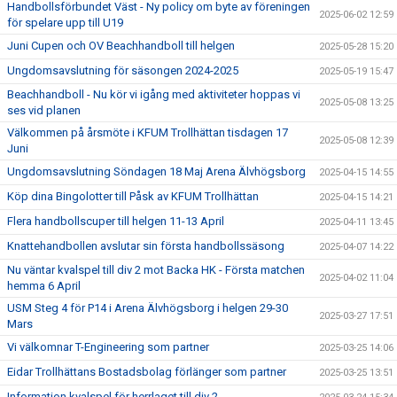
Handbollsförbundet Väst - Ny policy om byte av föreningen
2025-06-02 12:59
för spelare upp till U19
Juni Cupen och OV Beachhandboll till helgen
2025-05-28 15:20
Ungdomsavslutning för säsongen 2024-2025
2025-05-19 15:47
Beachhandboll - Nu kör vi igång med aktiviteter hoppas vi
2025-05-08 13:25
ses vid planen
Välkommen på årsmöte i KFUM Trollhättan tisdagen 17
2025-05-08 12:39
Juni
Ungdomsavslutning Söndagen 18 Maj Arena Älvhögsborg
2025-04-15 14:55
Köp dina Bingolotter till Påsk av KFUM Trollhättan
2025-04-15 14:21
Flera handbollscuper till helgen 11-13 April
2025-04-11 13:45
Knattehandbollen avslutar sin första handbollssäsong
2025-04-07 14:22
Nu väntar kvalspel till div 2 mot Backa HK - Första matchen
2025-04-02 11:04
hemma 6 April
USM Steg 4 för P14 i Arena Älvhögsborg i helgen 29-30
2025-03-27 17:51
Mars
Vi välkomnar T-Engineering som partner
2025-03-25 14:06
Eidar Trollhättans Bostadsbolag förlänger som partner
2025-03-25 13:51
Information kvalspel för herrlaget till div 2