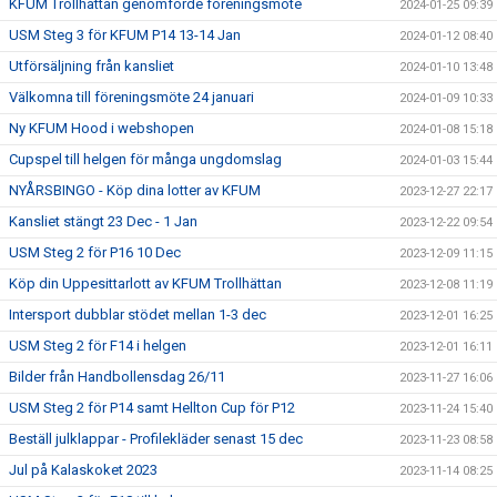
KFUM Trollhättan genomförde föreningsmöte
2024-01-25 09:39
USM Steg 3 för KFUM P14 13-14 Jan
2024-01-12 08:40
Utförsäljning från kansliet
2024-01-10 13:48
Välkomna till föreningsmöte 24 januari
2024-01-09 10:33
Ny KFUM Hood i webshopen
2024-01-08 15:18
Cupspel till helgen för många ungdomslag
2024-01-03 15:44
NYÅRSBINGO - Köp dina lotter av KFUM
2023-12-27 22:17
Kansliet stängt 23 Dec - 1 Jan
2023-12-22 09:54
USM Steg 2 för P16 10 Dec
2023-12-09 11:15
Köp din Uppesittarlott av KFUM Trollhättan
2023-12-08 11:19
Intersport dubblar stödet mellan 1-3 dec
2023-12-01 16:25
USM Steg 2 för F14 i helgen
2023-12-01 16:11
Bilder från Handbollensdag 26/11
2023-11-27 16:06
USM Steg 2 för P14 samt Hellton Cup för P12
2023-11-24 15:40
Beställ julklappar - Profilekläder senast 15 dec
2023-11-23 08:58
Jul på Kalaskoket 2023
2023-11-14 08:25