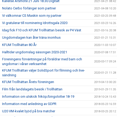
Kallelse Årsmöte 21 Juni 18.30 Digitalt
2021-04-21 08:42
Nolato Cerbo förlänger som partner
2021-04-08 10:20
Vi välkomnar CS Maskin som ny partner
2021-03-25 09:48
Vi gratulerar till nominering Idrottsgala 2020
2021-03-23 16:26
Idag fick F10 och KFUM Trollhättan besök av P4 Väst
2021-03-16 20:38
Ungdomslagen kan åter träna inomhus
2021-01-21 15:31
KFUM Trollhättan 80 År
2020-11-03 10:07
Halltider ungdomslag säsongen 2020-2021
2020-07-08 17:51
Föreningens förväntningar på föräldrar med barn och
2020-03-17 09:24
ungdomar i våran verksamhet
KFUM Trollhättan väljer SolidSport för filmning och live-
2020-01-21 11:28
sändning
KFUM Trollhättan Årets föreningen
2019-04-13 00:20
Film från landslagets besök i Trollhättan
2019-01-29 11:35
Information om utskick friköp/bingolotter 18-19
2018-10-24 15:43
Information med anledning av GDPR
2018-05-23 16:59
U20 VM-kvalet bjöd på bra matcher
2018-03-25 20:12