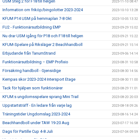
USM Steg 2 för F18 till helgen
2023-11-10 08:47
Information om friköp/bingolotter 2023-2024
2023-10-10 13:28
KFUM P14 USM på hemmaplan 7-8 Okt
2023-10-05 13:32
FU2 - Funktionärsutbildning EMP
2023-09-29 15:02
Nu drar USM igång för P18 och F18 till helgen
2023-09-21 15:22
KFUM-Spelare på Riksläger 2 Beachhandboll
2023-09-21 15:14
Erbjudande från TanumStrand
2023-09-06 14:14
Funktionärsutbildning – EMP Profixio
2023-08-31 10:58
Försäkring handboll - Gjensidige
2023-08-30 14:56
Kempas skor 2023-2024 Intersport Etage
2023-08-30 11:00
Tack för hjälpen som funktionärer
2023-08-29 11:01
KFUM:s ungdomsspelare sprang Mini Trail
2023-08-20 20:03
Uppstartsträff - En ledare från varje lag
2023-08-18 09:26
Träningstider Ungdomslag 2023-2024
2023-08-16 14:24
Beachhandboll under TAW 19-20 Aug
2023-07-17 16:58
Dags för Partille Cup 4-8 Juli
2023-07-04 09:59