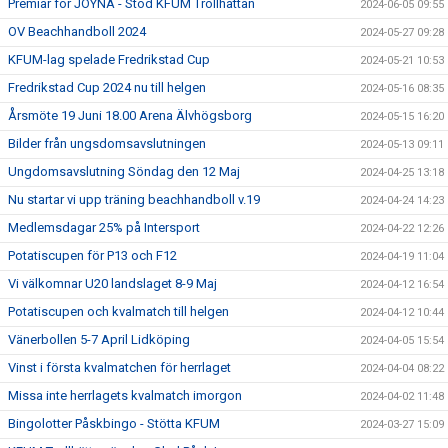
Premiär för JOYNA - Stöd KFUM Trollhättan
2024-06-05 09:55
OV Beachhandboll 2024
2024-05-27 09:28
KFUM-lag spelade Fredrikstad Cup
2024-05-21 10:53
Fredrikstad Cup 2024 nu till helgen
2024-05-16 08:35
Årsmöte 19 Juni 18.00 Arena Älvhögsborg
2024-05-15 16:20
Bilder från ungsdomsavslutningen
2024-05-13 09:11
Ungdomsavslutning Söndag den 12 Maj
2024-04-25 13:18
Nu startar vi upp träning beachhandboll v.19
2024-04-24 14:23
Medlemsdagar 25% på Intersport
2024-04-22 12:26
Potatiscupen för P13 och F12
2024-04-19 11:04
Vi välkomnar U20 landslaget 8-9 Maj
2024-04-12 16:54
Potatiscupen och kvalmatch till helgen
2024-04-12 10:44
Vänerbollen 5-7 April Lidköping
2024-04-05 15:54
Vinst i första kvalmatchen för herrlaget
2024-04-04 08:22
Missa inte herrlagets kvalmatch imorgon
2024-04-02 11:48
Bingolotter Påskbingo - Stötta KFUM
2024-03-27 15:09