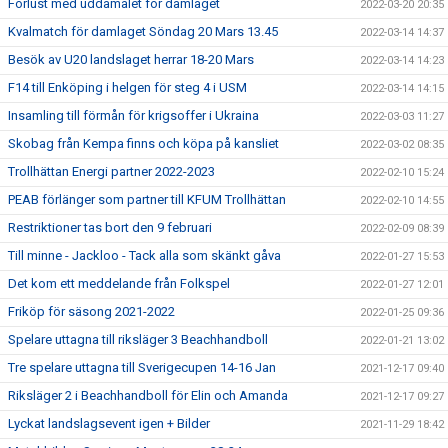
Förlust med uddamålet för damlaget
2022-03-20 20:35
Kvalmatch för damlaget Söndag 20 Mars 13.45
2022-03-14 14:37
Besök av U20 landslaget herrar 18-20 Mars
2022-03-14 14:23
F14 till Enköping i helgen för steg 4 i USM
2022-03-14 14:15
Insamling till förmån för krigsoffer i Ukraina
2022-03-03 11:27
Skobag från Kempa finns och köpa på kansliet
2022-03-02 08:35
Trollhättan Energi partner 2022-2023
2022-02-10 15:24
PEAB förlänger som partner till KFUM Trollhättan
2022-02-10 14:55
Restriktioner tas bort den 9 februari
2022-02-09 08:39
Till minne - Jackloo - Tack alla som skänkt gåva
2022-01-27 15:53
Det kom ett meddelande från Folkspel
2022-01-27 12:01
Friköp för säsong 2021-2022
2022-01-25 09:36
Spelare uttagna till riksläger 3 Beachhandboll
2022-01-21 13:02
Tre spelare uttagna till Sverigecupen 14-16 Jan
2021-12-17 09:40
Riksläger 2 i Beachhandboll för Elin och Amanda
2021-12-17 09:27
Lyckat landslagsevent igen + Bilder
2021-11-29 18:42