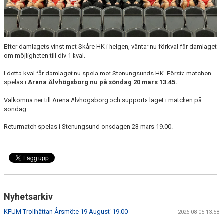
KALENDER
HEMMAMATCHER
Efter damlagets vinst mot Skåre HK i helgen, väntar nu förkval för damlaget
BILDGALLERI
om möjligheten till div 1 kval.
MATCHER
I detta kval får damlaget nu spela mot Stenungsunds HK. Första matchen
spelas i
Arena Älvhögsborg nu på söndag 20 mars 13.45.
BLI MEDLEM
Välkomna ner till Arena Älvhögsborg och supporta laget i matchen på
söndag.
FÖRSÄKRING HANDBOLL
Returmatch spelas i Stenungsund onsdagen 23 mars 19.00.
TRÄNINGSTID UNGDOM 2627
VISION
SPONSORPAKET
Nyhetsarkiv
STYRELSEN
KFUM Trollhättan Årsmöte 19 Augusti 19.00
2026-08-05 13:58
MINA SIDOR