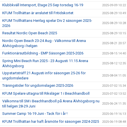
Klubbkväll Intersport, Etage 25 Sep torsdag 16-19
2025-09-09 10:22
KFUM Trollhättan är anslutet till Fritidskortet
2025-08-29 10:49
KFUM Trollhättans Herrlag spelar Div 2 säsongen 2025-
2025-08-29 10:28
2026
Resultat Nordic Open Beach 2025
2025-08-29 10:15
Nordic Open Beach 23-24 Aug - Välkomna till Arena
2025-08-21 20:57
Älvhögsborg i helgen
Funktionärsutbildning - EMP Säsongen 2025-2026
2025-08-15 14:40
Spring Mini Beach Run 2025 - 23 Augusti 11.15 Arena
2025-08-12 12:35
Älvhögsborg
Uppstartsträff 21 Augusti inför säsongen 25-26 för
2025-08-04 11:05
ungdomsledare
Träningstider för ungdomslagen 2025-2026
2025-07-02 15:34
KFUM Spelare uttagna till Riksläger 1 i Beachhandboll
2025-07-02 13:52
Välkomna till SM i Beachhandboll på Arena Älvhögsborg nu
2025-06-24 11:35
till helgen 28-29 Juni
Summer Camp 16-19 Juni - Tack för i år !
2025-06-19 16:13
KFUM Trollhättan har haft årsmöte för säsongen 2024-2025
2025-06-19 08:48