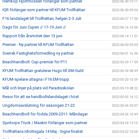
Hemköp Hjortmossen förlänger som partner
2022-06-30 10:11
IQR förlänger som partner till KFUM Trollhättan
2022-06-30 09:54
F16 landslaget till Trollhättan, helgen 2-3 Juli
2022-06-27 17:30
Dags för Juni Cupen // 17-19 Juni //
2022-06-16 16:06
Rapport från årsmötet den 13 juni
2022-06-14 11:01
Premier - Ny partner till KFUM Trollhättan
2022-06-03 09:03
Svensk Fastighetsförmedling ny partner
2022-06-01 16:36
Beachhandboll: Cup-premiär för P11
2022-05-29 17:39
KFUM Trollhättan gratulerar Hugo till SM-Guld
2022-05-24 08:49
KFUM-spelare uttagna i F16 EM-trupp
2022-05-20 10:59
Mål och linjer på plats vid Paradisskolan
2022-05-19 08:22
Resor för att se handbollslandslaget i höst
2022-05-05 16:12
Ungdomsavslutning för säsongen 21-22
2022-05-04 20:07
Beachhandboll för födda 2009-2011- Måndagar
2022-04-26 10:49
Sjuntorps Truck / Maskin förlänger som partner
2022-03-24 13:10
Trollhättans Idrottsgala 14 Maj - Signe finalist
2022-03-22 10:50