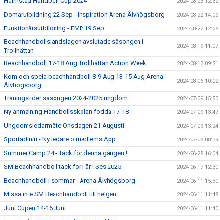
Halmstad Handboll Cup 2024
2024-08-23 12:32
Domarutbildning 22 Sep - Inspiration Arena Älvhögsborg
2024-08-22 14:09
Funktionärsutbildning - EMP 19 Sep
2024-08-22 12:58
Beachhandbollslandslagen avslutade säsongen i
2024-08-19 11:07
Trollhättan
Beachhandboll 17-18 Aug Trollhättan Action Week
2024-08-13 09:51
Kom och spela beachhandboll 8-9 Aug 13-15 Aug Arena
2024-08-06 10:02
Älvhögsborg
Träningstider säsongen 2024-2025 ungdom
2024-07-09 15:53
Ny anmälning Handbollsskolan födda 17-18
2024-07-09 13:47
Ungdomsledarmöte Onsdagen 21 Augusti
2024-07-09 13:24
Sportadmin - Ny ledare o medlems App
2024-07-08 08:39
Summer Camp 24 - Tack för denna gången !
2024-06-28 16:04
SM Beachhandboll tack för i år ! Ses 2025
2024-06-17 12:30
Beachhandboll i sommar - Arena Älvhögsborg
2024-06-11 15:30
Missa inte SM Beachhandboll till helgen
2024-06-11 11:48
Juni Cupen 14-16 Juni
2024-06-11 11:40