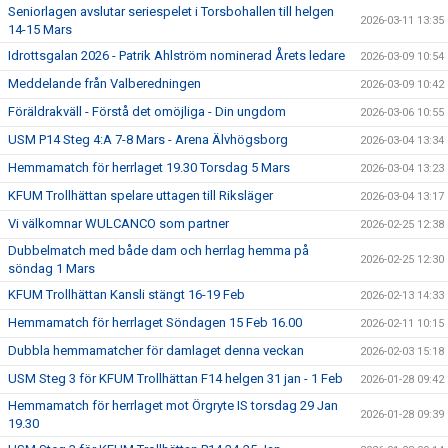
Seniorlagen avslutar seriespelet i Torsbohallen till helgen
2026-03-11 13:35
14-15 Mars
Idrottsgalan 2026 - Patrik Ahlström nominerad Årets ledare
2026-03-09 10:54
Meddelande från Valberedningen
2026-03-09 10:42
Föräldrakväll - Förstå det omöjliga - Din ungdom
2026-03-06 10:55
USM P14 Steg 4:A 7-8 Mars - Arena Älvhögsborg
2026-03-04 13:34
Hemmamatch för herrlaget 19.30 Torsdag 5 Mars
2026-03-04 13:23
KFUM Trollhättan spelare uttagen till Riksläger
2026-03-04 13:17
Vi välkomnar WULCANCO som partner
2026-02-25 12:38
Dubbelmatch med både dam och herrlag hemma på
2026-02-25 12:30
söndag 1 Mars
KFUM Trollhättan Kansli stängt 16-19 Feb
2026-02-13 14:33
Hemmamatch för herrlaget Söndagen 15 Feb 16.00
2026-02-11 10:15
Dubbla hemmamatcher för damlaget denna veckan
2026-02-03 15:18
USM Steg 3 för KFUM Trollhättan F14 helgen 31 jan - 1 Feb
2026-01-28 09:42
Hemmamatch för herrlaget mot Örgryte IS torsdag 29 Jan
2026-01-28 09:39
19.30