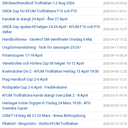
SM Beachhandboll Trollhättan 1-2 Aug 2026
2026-04-29 09:42
OKEA Cup för KFUM Trollhättans F13 och P13
2026-04-27 09:51
Kansliet är stängt 24 April - Åter 27 April
2026-04-23 16:11
OKEA Cup spelas till helgen 24-26 April - KFUM F13 och P13
2026-04-23 14:37
deltar
Handbollsresa - Sävehof SM semifinaler Onsdag 6 Maj
2026-04-23 13:22
Ungdomsavslutning - Tack för säsongen 25-26 !
2026-04-17 09:02
Potatiscupen 17-19 April
2026-04-16 08:29
Vänerbollen och Höfers Cup till helgen 10-12 April
2026-04-10 09:40
Kvalmatcher Div 2 - KFUM Trollhättan Herrlag 13 April 19.00
2026-04-08 12:20
Prag Handboll Cup 2-6 April
2026-03-31 10:21
Rödspätte Cup 2-6 April - Fredrikshamn
2026-03-31 10:16
KFUM Trollhättans kansli stängt över påsk 2 - 8 April
2026-03-31 09:39
Herrlaget möter Örgryte IS Tisdag 24 Mars 19.00 - ATG
2026-03-20 10:37
Svenska Cupen
USM F14 Steg 4A 21-22 Mars - Arena Älvhögsborg
2026-03-19 11:03
Påsklott - Bingolotto - Stötta KFUM Trollhättan
2026-03-13 13:15