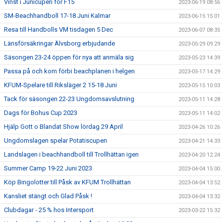
Vinst i Junicupen för F15
2023-06-19 08:56
SM-Beachhandboll 17-18 Juni Kalmar
2023-06-15 15:01
Resa till Handbolls VM tisdagen 5 Dec
2023-06-07 08:35
Länsförsäkringar Älvsborg erbjudande
2023-05-29 09:29
Säsongen 23-24 öppen för nya att anmäla sig
2023-05-23 14:39
Passa på och kom förbi beachplanen i helgen
2023-05-17 14:29
KFUM-Spelare till Riksläger 2 15-18 Juni
2023-05-15 10:03
Tack för säsongen 22-23 Ungdomsavslutning
2023-05-11 14:28
Dags för Bohus Cup 2023
2023-05-11 14:02
Hjälp Gott o Blandat Show lördag 29 April
2023-04-26 10:26
Ungdomslagen spelar Potatiscupen
2023-04-21 14:33
Landslagen i beachhandboll till Trollhättan igen
2023-04-20 12:24
Summer Camp 19-22 Juni 2023
2023-04-04 15:00
Köp Bingolotter till Påsk av KFUM Trollhättan
2023-04-04 13:52
Kansliet stängt och Glad Påsk !
2023-04-04 13:32
Clubdagar - 25 % hos Intersport
2023-03-22 15:32