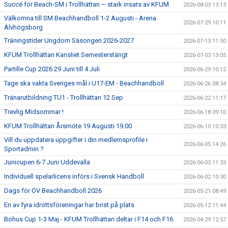
Succé för Beach-SM i Trollhättan – stark insats av KFUM
2026-08-03 13:13
Välkomna till SM Beachhandboll 1-2 Augusti - Arena
2026-07-29 10:11
Älvhögsborg
Träningstider Ungdom Säsongen 2026-2027
2026-07-13 11:50
KFUM Trollhättan Kansliet Semesterstängt
2026-07-03 13:05
Partille Cup 2026 29 Juni till 4 Juli
2026-06-29 10:12
Tage ska vakta Sveriges mål i U17-EM - Beachhandboll
2026-06-26 08:34
Tränarutbildning TU1 - Trollhättan 12 Sep
2026-06-22 11:17
Trevlig Midsommar !
2026-06-18 09:10
KFUM Trollhättan Årsmöte 19 Augusti 19.00
2026-06-10 10:33
Vill du uppdatera uppgifter i din medlemsprofile i
2026-06-05 14:26
Sportadmin ?
Junicupen 6-7 Juni Uddevalla
2026-06-03 11:33
Individuell spelarlicens införs i Svensk Handboll
2026-06-02 10:30
Dags för OV Beachhandboll 2026
2026-05-21 08:49
En av fyra idrottsföreningar har brist på plats
2026-05-12 11:44
Bohus Cup 1-3 Maj - KFUM Trollhättan deltar i F14 och F16
2026-04-29 12:57