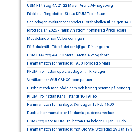
USM F14 Steg 4A 21-22 Mars - Arena Älvhögsborg
Påsklott - Bingolotto - Stötta KFUM Trollhättan
Seniorlagen avslutar seriespelet i Torsbohallen till helgen 14-
Idrottsgalan 2026 - Patrik Ahlström nominerad Årets ledare
Meddelande från Valberedningen
Föräldrakväll - Förstå det omöjliga - Din ungdom
USM P14 Steg 4:A 7-8 Mars - Arena Älvhögsborg
Hemmamatch för herrlaget 19.30 Torsdag 5 Mars
KFUM Trollhättan spelare uttagen till Riksläger
Vi välkomnar WULCANCO som partner
Dubbelmatch med både dam och herrlag hemma på söndag 
KFUM Trollhättan Kansli stängt 16-19 Feb
Hemmamatch för herrlaget Söndagen 15 Feb 16.00
Dubbla hemmamatcher för damlaget denna veckan
USM Steg 3 för KFUM Trollhättan F14 helgen 31 jan - 1 Feb
Hemmamatch för herrlaget mot Örgryte IS torsdag 29 Jan 19.