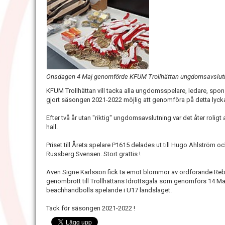
Onsdagen 4 Maj genomförde KFUM Trollhättan ungdomsavslut
KFUM Trollhättan vill tacka alla ungdomsspelare, ledare, spo
gjort säsongen 2021-2022 möjlig att genomföra på detta lycka
Efter två år utan "riktig" ungdomsavslutning var det åter roligt
hall.
Priset till Årets spelare P1615 delades ut till Hugo Ahlström oc
Russberg Svensen. Stort grattis !
Även Signe Karlsson fick ta emot blommor av ordförande Rebe
genombrott till Trollhättans Idrottsgala som genomförs 14 Maj.
beachhandbolls spelande i U17 landslaget.
Tack för säsongen 2021-2022 !