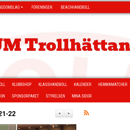
NGDOMSLAG
FÖRENINGEN
BEACHHANDBOLL
M Trollhättan
OLL
KLUBBSHOP
KLASSHANDBOLL
KALENDER
HEMMAMATCHER
ION
SPONSORPAKET
STYRELSEN
MINA SIDOR
21-22
<
>