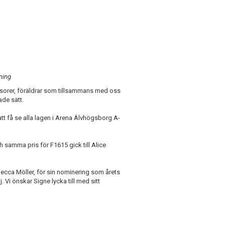
ning
nsorer, föräldrar som tillsammans med oss
de sätt.
 att få se alla lagen i Arena Älvhögsborg A-
h samma pris för F1615 gick till Alice
cca Möller, för sin nominering som årets
 Vi önskar Signe lycka till med sitt