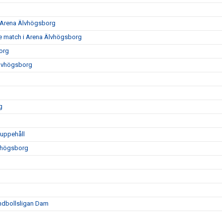
0 Arena Älvhögsborg
e match i Arena Älvhögsborg
org
Älvhögsborg
g
luppehåll
vhögsborg
ndbollsligan Dam