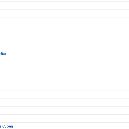
ltar
ka Cupen