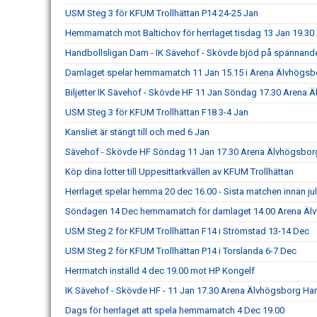
USM Steg 3 för KFUM Trollhättan P14 24-25 Jan
Hemmamatch mot Baltichov för herrlaget tisdag 13 Jan 19.3
Handbollsligan Dam - IK Sävehof - Skövde bjöd på spännand
Damlaget spelar hemmamatch 11 Jan 15.15 i Arena Älvhögsb
Biljetter IK Sävehof - Skövde HF 11 Jan Söndag 17.30 Arena 
USM Steg 3 för KFUM Trollhättan F18 3-4 Jan
Kansliet är stängt till och med 6 Jan
Sävehof - Skövde HF Söndag 11 Jan 17.30 Arena Älvhögsbor
Köp dina lotter till Uppesittarkvällen av KFUM Trollhättan
Herrlaget spelar hemma 20 dec 16.00 - Sista matchen innan ju
Söndagen 14 Dec hemmamatch för damlaget 14.00 Arena Äl
USM Steg 2 för KFUM Trollhättan F14 i Strömstad 13-14 Dec
USM Steg 2 för KFUM Trollhättan P14 i Torslanda 6-7 Dec
Herrmatch inställd 4 dec 19.00 mot HP Kongelf
IK Sävehof - Skövde HF - 11 Jan 17.30 Arena Älvhögsborg Ha
Dags för herrlaget att spela hemmamatch 4 Dec 19.00