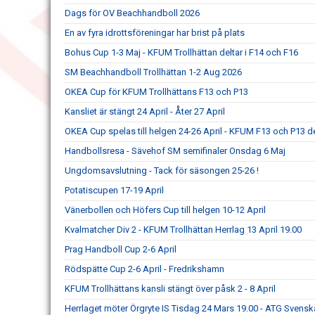
Dags för OV Beachhandboll 2026
En av fyra idrottsföreningar har brist på plats
Bohus Cup 1-3 Maj - KFUM Trollhättan deltar i F14 och F16
SM Beachhandboll Trollhättan 1-2 Aug 2026
OKEA Cup för KFUM Trollhättans F13 och P13
Kansliet är stängt 24 April - Åter 27 April
OKEA Cup spelas till helgen 24-26 April - KFUM F13 och P13 de
Handbollsresa - Sävehof SM semifinaler Onsdag 6 Maj
Ungdomsavslutning - Tack för säsongen 25-26 !
Potatiscupen 17-19 April
Vänerbollen och Höfers Cup till helgen 10-12 April
Kvalmatcher Div 2 - KFUM Trollhättan Herrlag 13 April 19.00
Prag Handboll Cup 2-6 April
Rödspätte Cup 2-6 April - Fredrikshamn
KFUM Trollhättans kansli stängt över påsk 2 - 8 April
Herrlaget möter Örgryte IS Tisdag 24 Mars 19.00 - ATG Svens