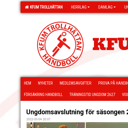
KFUM TROLLHÄTTAN
HERRLAG
DAMLAG
U
KFU
HEM
NYHETER
MEDLEMSAVGIFTER
PROVA PÅ HANDB
FÖRSÄKRING HANDBOLL
TRÄNINGSTID UNGDOM 2627
VIS
Ungdomsavslutning för säsongen 
2022-05-04 20:07