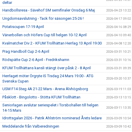
deltar
Handbollsresa - Sävehof SM semifinaler Onsdag 6 Maj
2026-04-23 13:22
Ungdomsavslutning - Tack för säsongen 25-26 !
2026-04-17 09:02
Potatiscupen 17-19 April
2026-04-16 08:29
Vänerbollen och Höfers Cup till helgen 10-12 April
2026-04-10 09:40
Kvalmatcher Div 2 - KFUM Trollhättan Herrlag 13 April 19.00
2026-04-08 12:20
Prag Handboll Cup 2-6 April
2026-03-31 10:21
Rödspätte Cup 2-6 April - Fredrikshamn
2026-03-31 10:16
KFUM Trollhättans kansli stängt över påsk 2 - 8 April
2026-03-31 09:39
Herrlaget möter Örgryte IS Tisdag 24 Mars 19.00 - ATG
2026-03-20 10:37
Svenska Cupen
USM F14 Steg 4A 21-22 Mars - Arena Älvhögsborg
2026-03-19 11:03
Påsklott - Bingolotto - Stötta KFUM Trollhättan
2026-03-13 13:15
Seniorlagen avslutar seriespelet i Torsbohallen till helgen
2026-03-11 13:35
14-15 Mars
Idrottsgalan 2026 - Patrik Ahlström nominerad Årets ledare
2026-03-09 10:54
Meddelande från Valberedningen
2026-03-09 10:42