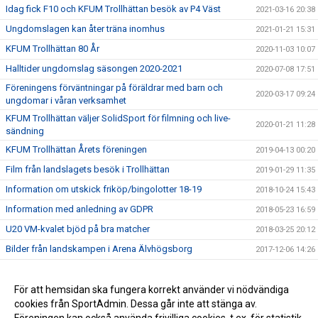
Idag fick F10 och KFUM Trollhättan besök av P4 Väst
2021-03-16 20:38
Ungdomslagen kan åter träna inomhus
2021-01-21 15:31
KFUM Trollhättan 80 År
2020-11-03 10:07
Halltider ungdomslag säsongen 2020-2021
2020-07-08 17:51
Föreningens förväntningar på föräldrar med barn och
2020-03-17 09:24
ungdomar i våran verksamhet
KFUM Trollhättan väljer SolidSport för filmning och live-
2020-01-21 11:28
sändning
KFUM Trollhättan Årets föreningen
2019-04-13 00:20
Film från landslagets besök i Trollhättan
2019-01-29 11:35
Information om utskick friköp/bingolotter 18-19
2018-10-24 15:43
Information med anledning av GDPR
2018-05-23 16:59
U20 VM-kvalet bjöd på bra matcher
2018-03-25 20:12
Bilder från landskampen i Arena Älvhögsborg
2017-12-06 14:26
Landslaget träffade våra ungdomsspelare
2017-11-28 22:00
Stort tack för igår !
För att hemsidan ska fungera korrekt använder vi nödvändiga
2017-11-28 16:01
cookies från SportAdmin. Dessa går inte att stänga av.
Föreningens gamla matchtröjor i Zambia
2017-10-02 10:49