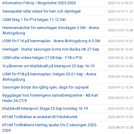
Information Friköp / Bingolotter 2025-2026
2025-10-16 09:21
Seriespelet rullar vidare för herr och damlaget
2025-10-10 11:25
USM Steg 1 för P14 helgen 11-12 Okt
2025-10-10 11:17
Hemmamatcher för seniorlagen Söndagen 5 Okt - Arena
2025-10-02 15:48
Älvhögsborg
USM för F16 på hemmaplan - Arena Älvhögsborg 4-5 Okt
2025-10-02 15:37
Herrlaget - Startar säsongen borta mot Backa HK 27 Sep
2025-09-26 15:42
USM rullar vidare helgen 27-28 Sep - F18 o P16
2025-09-26 15:36
Vi påminner om klubbkväll på Intersport 25 Sep 16-19
2025-09-24 12:46
USM för P18 på hemmaplan i helgen 20-21 Sep - Arena
2025-09-19 09:56
Älvhögsborg
Säsongen börjar dra igång igen, dags för cupspel
2025-09-12 15:34
Byggdagar hos föreningens samarbetspartner - AB Karl
2025-09-09 15:17
Hedin 26-27/9
Klubbkväll Intersport, Etage 25 Sep torsdag 16-19
2025-09-09 10:22
KFUM Trollhättan är anslutet till Fritidskortet
2025-08-29 10:49
KFUM Trollhättans Herrlag spelar Div 2 säsongen 2025-
2025-08-29 10:28
2026