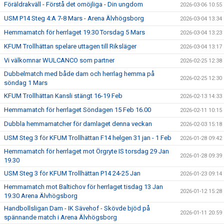
Föräldrakväll - Förstå det omöjliga - Din ungdom
2026-03-06 10:55
USM P14 Steg 4:A 7-8 Mars - Arena Älvhögsborg
2026-03-04 13:34
Hemmamatch för herrlaget 19.30 Torsdag 5 Mars
2026-03-04 13:23
KFUM Trollhättan spelare uttagen till Riksläger
2026-03-04 13:17
Vi välkomnar WULCANCO som partner
2026-02-25 12:38
Dubbelmatch med både dam och herrlag hemma på
2026-02-25 12:30
söndag 1 Mars
KFUM Trollhättan Kansli stängt 16-19 Feb
2026-02-13 14:33
Hemmamatch för herrlaget Söndagen 15 Feb 16.00
2026-02-11 10:15
Dubbla hemmamatcher för damlaget denna veckan
2026-02-03 15:18
USM Steg 3 för KFUM Trollhättan F14 helgen 31 jan - 1 Feb
2026-01-28 09:42
Hemmamatch för herrlaget mot Örgryte IS torsdag 29 Jan
2026-01-28 09:39
19.30
USM Steg 3 för KFUM Trollhättan P14 24-25 Jan
2026-01-23 09:14
Hemmamatch mot Baltichov för herrlaget tisdag 13 Jan
2026-01-12 15:28
19.30 Arena Älvhögsborg
Handbollsligan Dam - IK Sävehof - Skövde bjöd på
2026-01-11 20:59
spännande match i Arena Älvhögsborg