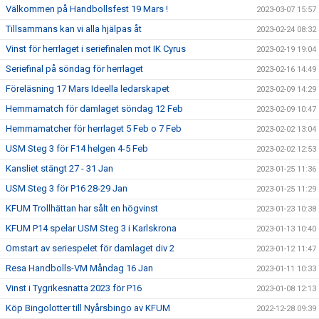
Välkommen på Handbollsfest 19 Mars !
2023-03-07 15:57
Tillsammans kan vi alla hjälpas åt
2023-02-24 08:32
Vinst för herrlaget i seriefinalen mot IK Cyrus
2023-02-19 19:04
Seriefinal på söndag för herrlaget
2023-02-16 14:49
Föreläsning 17 Mars Ideella ledarskapet
2023-02-09 14:29
Hemmamatch för damlaget söndag 12 Feb
2023-02-09 10:47
Hemmamatcher för herrlaget 5 Feb o 7 Feb
2023-02-02 13:04
USM Steg 3 för F14 helgen 4-5 Feb
2023-02-02 12:53
Kansliet stängt 27 - 31 Jan
2023-01-25 11:36
USM Steg 3 för P16 28-29 Jan
2023-01-25 11:29
KFUM Trollhättan har sålt en högvinst
2023-01-23 10:38
KFUM P14 spelar USM Steg 3 i Karlskrona
2023-01-13 10:40
Omstart av seriespelet för damlaget div 2
2023-01-12 11:47
Resa Handbolls-VM Måndag 16 Jan
2023-01-11 10:33
Vinst i Tygrikesnatta 2023 för P16
2023-01-08 12:13
Köp Bingolotter till Nyårsbingo av KFUM
2022-12-28 09:39