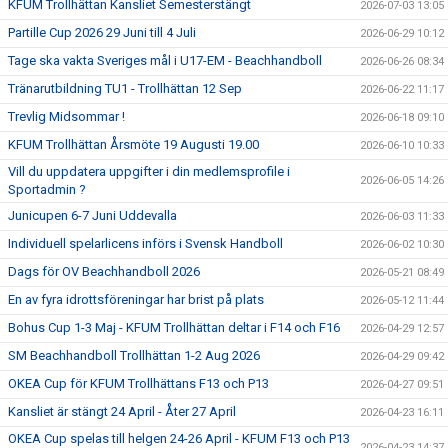
KFUM Trollhättan Kansliet Semesterstängt
2026-07-03 13:05
Partille Cup 2026 29 Juni till 4 Juli
2026-06-29 10:12
Tage ska vakta Sveriges mål i U17-EM - Beachhandboll
2026-06-26 08:34
Tränarutbildning TU1 - Trollhättan 12 Sep
2026-06-22 11:17
Trevlig Midsommar !
2026-06-18 09:10
KFUM Trollhättan Årsmöte 19 Augusti 19.00
2026-06-10 10:33
Vill du uppdatera uppgifter i din medlemsprofile i
2026-06-05 14:26
Sportadmin ?
Junicupen 6-7 Juni Uddevalla
2026-06-03 11:33
Individuell spelarlicens införs i Svensk Handboll
2026-06-02 10:30
Dags för OV Beachhandboll 2026
2026-05-21 08:49
En av fyra idrottsföreningar har brist på plats
2026-05-12 11:44
Bohus Cup 1-3 Maj - KFUM Trollhättan deltar i F14 och F16
2026-04-29 12:57
SM Beachhandboll Trollhättan 1-2 Aug 2026
2026-04-29 09:42
OKEA Cup för KFUM Trollhättans F13 och P13
2026-04-27 09:51
Kansliet är stängt 24 April - Åter 27 April
2026-04-23 16:11
OKEA Cup spelas till helgen 24-26 April - KFUM F13 och P13
2026-04-23 14:37