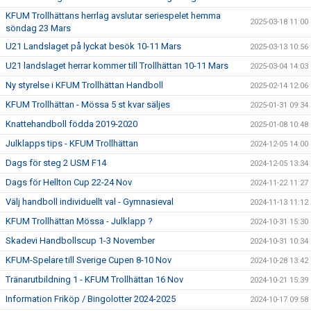
KFUM Trollhättans herrlag avslutar seriespelet hemma
2025-03-18 11:00
söndag 23 Mars
U21 Landslaget på lyckat besök 10-11 Mars
2025-03-13 10:56
U21 landslaget herrar kommer till Trollhättan 10-11 Mars
2025-03-04 14:03
Ny styrelse i KFUM Trollhättan Handboll
2025-02-14 12:06
KFUM Trollhättan - Mössa 5 st kvar säljes
2025-01-31 09:34
Knattehandboll födda 2019-2020
2025-01-08 10:48
Julklapps tips - KFUM Trollhättan
2024-12-05 14:00
Dags för steg 2 USM F14
2024-12-05 13:34
Dags för Hellton Cup 22-24 Nov
2024-11-22 11:27
Välj handboll individuellt val - Gymnasieval
2024-11-13 11:12
KFUM Trollhättan Mössa - Julklapp ?
2024-10-31 15:30
Skadevi Handbollscup 1-3 November
2024-10-31 10:34
KFUM-Spelare till Sverige Cupen 8-10 Nov
2024-10-28 13:42
Tränarutbildning 1 - KFUM Trollhättan 16 Nov
2024-10-21 15:39
Information Friköp / Bingolotter 2024-2025
2024-10-17 09:58