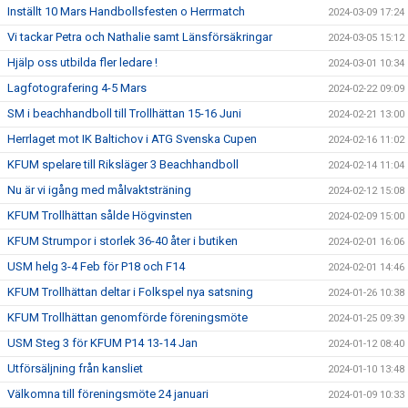
Inställt 10 Mars Handbollsfesten o Herrmatch
2024-03-09 17:24
Vi tackar Petra och Nathalie samt Länsförsäkringar
2024-03-05 15:12
Hjälp oss utbilda fler ledare !
2024-03-01 10:34
Lagfotografering 4-5 Mars
2024-02-22 09:09
SM i beachhandboll till Trollhättan 15-16 Juni
2024-02-21 13:00
Herrlaget mot IK Baltichov i ATG Svenska Cupen
2024-02-16 11:02
KFUM spelare till Riksläger 3 Beachhandboll
2024-02-14 11:04
Nu är vi igång med målvaktsträning
2024-02-12 15:08
KFUM Trollhättan sålde Högvinsten
2024-02-09 15:00
KFUM Strumpor i storlek 36-40 åter i butiken
2024-02-01 16:06
USM helg 3-4 Feb för P18 och F14
2024-02-01 14:46
KFUM Trollhättan deltar i Folkspel nya satsning
2024-01-26 10:38
KFUM Trollhättan genomförde föreningsmöte
2024-01-25 09:39
USM Steg 3 för KFUM P14 13-14 Jan
2024-01-12 08:40
Utförsäljning från kansliet
2024-01-10 13:48
Välkomna till föreningsmöte 24 januari
2024-01-09 10:33