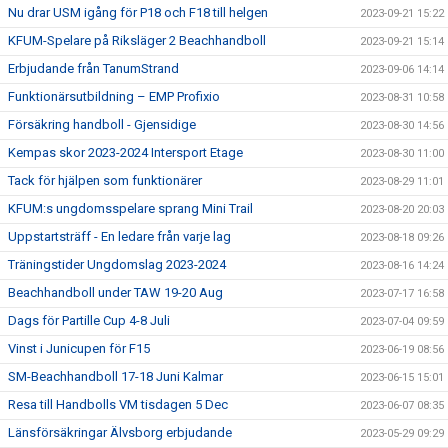
Nu drar USM igång för P18 och F18 till helgen
2023-09-21 15:22
KFUM-Spelare på Riksläger 2 Beachhandboll
2023-09-21 15:14
Erbjudande från TanumStrand
2023-09-06 14:14
Funktionärsutbildning – EMP Profixio
2023-08-31 10:58
Försäkring handboll - Gjensidige
2023-08-30 14:56
Kempas skor 2023-2024 Intersport Etage
2023-08-30 11:00
Tack för hjälpen som funktionärer
2023-08-29 11:01
KFUM:s ungdomsspelare sprang Mini Trail
2023-08-20 20:03
Uppstartsträff - En ledare från varje lag
2023-08-18 09:26
Träningstider Ungdomslag 2023-2024
2023-08-16 14:24
Beachhandboll under TAW 19-20 Aug
2023-07-17 16:58
Dags för Partille Cup 4-8 Juli
2023-07-04 09:59
Vinst i Junicupen för F15
2023-06-19 08:56
SM-Beachhandboll 17-18 Juni Kalmar
2023-06-15 15:01
Resa till Handbolls VM tisdagen 5 Dec
2023-06-07 08:35
Länsförsäkringar Älvsborg erbjudande
2023-05-29 09:29