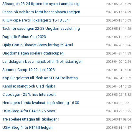
Säsongen 23-24 öppen för nya att anmäla sig
2023-05-23 14:39
Passa på och kom förbi beachplanen i helgen
2023-05-17 14:29
KFUM-Spelare till Riksläger 2 15-18 Juni
2023-05-15 10:03
Tack för säsongen 22-23 Ungdomsavslutning
2023-05-11 14:28
Dags för Bohus Cup 2023
2023-05-11 14:02
Hjälp Gott o Blandat Show lördag 29 April
2023-04-26 10:26
Ungdomslagen spelar Potatiscupen
2023-04-21 14:33
Landslagen i beachhandboll till Trollhättan igen
2023-04-20 12:24
Summer Camp 19-22 Juni 2023
2023-04-04 15:00
Köp Bingolotter till Påsk av KFUM Trollhättan
2023-04-04 13:52
Kansliet stängt och Glad Påsk !
2023-04-04 13:32
Clubdagar - 25 % hos Intersport
2023-03-22 15:32
Herrlagets första kvalmatch på söndag 16.00
2023-03-22 10:31
USM Steg 4 för F14 25-26 Mars
2023-03-22 10:25
Tre spelare uttagna till Riksläger 1
2023-03-17 09:04
USM Steg 4 för P14 till helgen
2023-03-14 14:47