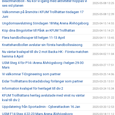
Beachhandboll - Nu kör vi igång med aktiviteter hoppas vi
2025-05-08 13:25
ses vid planen
Välkommen på årsmöte i KFUM Trollhättan tisdagen 17
2025-05-08 12:39
Juni
Ungdomsavslutning Söndagen 18 Maj Arena Älvhögsborg
2025-04-15 14:55
Köp dina Bingolotter till Påsk av KFUM Trollhättan
2025-04-15 14:21
Flera handbollscuper till helgen 11-13 April
2025-04-11 13:45
Knattehandbollen avslutar sin första handbollssäsong
2025-04-07 14:22
Nu väntar kvalspel till div 2 mot Backa HK - Första matchen
2025-04-02 11:04
hemma 6 April
USM Steg 4 för P14 i Arena Älvhögsborg i helgen 29-30
2025-03-27 17:51
Mars
Vi välkomnar T-Engineering som partner
2025-03-25 14:06
Eidar Trollhättans Bostadsbolag förlänger som partner
2025-03-25 13:51
Information kvalspel för herrlaget till div 2
2025-03-24 15:34
KFUM Trollhättans herrlag avslutade med vinst nu väntar
2025-03-23 21:22
kval till div 2
Uppdatering från Sportadmin - Cyberattacken 16 Jan
2025-03-20 12:53
USM F14 Steg 4 22-23 Mars Arena Älvhögsborg
2025-03-18 11:12