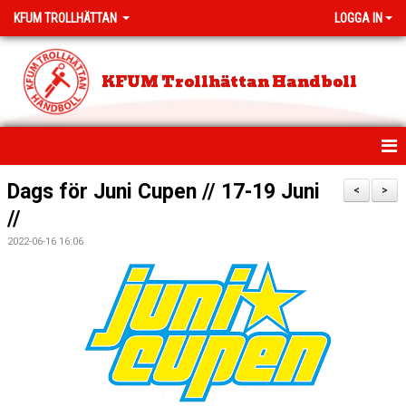
KFUM TROLLHÄTTAN
LOGGA IN
KFUM Trollhättan Handboll
HEM
Dags för Juni Cupen // 17-19 Juni
<
>
//
NYHETER
2022-06-16 16:06
MEDLEMSAVGIFTER
PROVA PÅ HANDBOLL
KLUBBSHOP
KLASSHANDBOLL