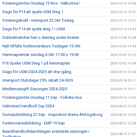
Föreningsmöte Onsdag 13 Nov - Välkomna !
2024-10-16 10:58
Dags för P14 att spela USM Steg 1
2024-10-15 15:31
Föreningskväll - Intersport 22 Okt Tisdag
2024-10-15 13:21
Dags för F14 att spela steg 1 i USM
2024-10-10 14:42
Dubbelmatcher herr o damlag under hösten
2024-10-08 15:48
Nytt tillfälle funktionärskurs Tisdagen 15 Okt
2024-10-03 14:49
Hemmapremiär söndag 6 Okt 17.00 o 19.00
2024-10-02 16:12
P16 Spelar USM Steg 1 på hemmaplan
2024-10-02 16:08
Dags för USM 2024-2025 att drar igång
2024-09-19 10:34
Intersport Clubdagar 25% rabatt 24-30/9
2024-09-18 09:11
Medlemsavgift Säsongen 2024-2025
2024-09-10 14:11
Föreningsmöte Onsdag 11 Sep - Folkets Hus
2024-09-10 14:05
Halmstad Handboll Cup 2024
2024-08-23 12:32
Domarutbildning 22 Sep - Inspiration Arena Älvhögsborg
2024-08-22 14:09
Funktionärsutbildning - EMP 19 Sep
2024-08-22 12:58
Beachhandbollslandslagen avslutade säsongen i
2024-08-19 11:07
Trollhättan