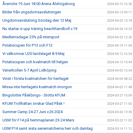
Årsmöte 19 Juni 18.00 Arena Älvhögsborg
2024-05-15 16:20
Bilder från ungsdomsavslutningen
2024-05-13 09:11
Ungdomsavslutning Söndag den 12 Maj
2024-04-25 13:18
Nu startar vi upp träning beachhandboll v.19
2024-04-24 14:23
Medlemsdagar 25% på Intersport
2024-04-22 12:26
Potatiscupen för P13 och F12
2024-04-19 11:04
Vi välkomnar U20 landslaget 8-9 Maj
2024-04-12 16:54
Potatiscupen och kvalmatch till helgen
2024-04-12 10:44
Vänerbollen 5-7 April Lidköping
2024-04-05 15:54
Vinst i första kvalmatchen för herrlaget
2024-04-04 08:22
Missa inte herrlagets kvalmatch imorgon
2024-04-02 11:48
Bingolotter Påskbingo - Stötta KFUM
2024-03-27 15:09
KFUM Trollhättan önskar Glad Påsk !
2024-03-27 11:05
Summer Camp 24-27 Juni v.26 2024
2024-03-26 13:30
USM för F14 på hemmaplanen 23-24 Mars
2024-03-22 11:02
USM P14 samt sista seriematcherna herr och damlag
2024-03-14 11:12