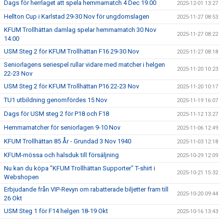
Dags för herrlaget att spela hemmamatch 4 Dec 19.00
2025-12-01 13:27
Hellton Cup i Karlstad 29-30 Nov för ungdomslagen
2025-11-27 08:53
KFUM Trollhättan damlag spelar hemmamatch 30 Nov
2025-11-27 08:22
14.00
USM Steg 2 för KFUM Trollhättan F16 29-30 Nov
2025-11-27 08:18
Seniorlagens seriespel rullar vidare med matcher i helgen
2025-11-20 10:23
22-23 Nov
USM Steg 2 för KFUM Trollhättan P16 22-23 Nov
2025-11-20 10:17
TU1 utbildning genomfördes 15 Nov
2025-11-19 16:07
Dags för USM steg 2 för P18 och F18
2025-11-12 13:27
Hemmamatcher för seniorlagen 9-10 Nov
2025-11-06 12:49
KFUM Trollhättan 85 År - Grundad 3 Nov 1940
2025-11-03 12:18
KFUM-mössa och halsduk till försäljning
2025-10-29 12:09
Nu kan du köpa "KFUM Trollhättan Supporter" T-shirt i
2025-10-21 15:32
Webshopen
Erbjudande från VIP-Revyn om rabatterade biljetter fram till
2025-10-20 09:44
26 Okt
USM Steg 1 för F14 helgen 18-19 Okt
2025-10-16 13:43