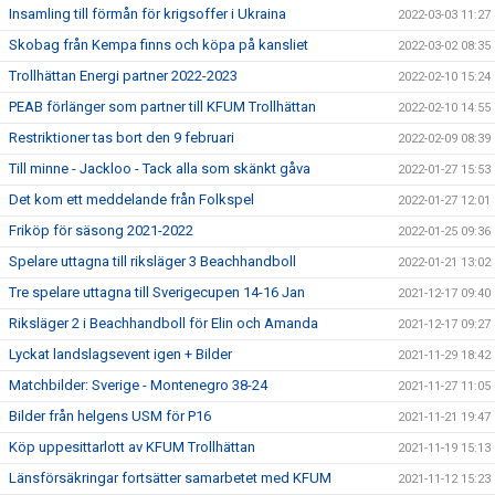
Insamling till förmån för krigsoffer i Ukraina
2022-03-03 11:27
Skobag från Kempa finns och köpa på kansliet
2022-03-02 08:35
Trollhättan Energi partner 2022-2023
2022-02-10 15:24
PEAB förlänger som partner till KFUM Trollhättan
2022-02-10 14:55
Restriktioner tas bort den 9 februari
2022-02-09 08:39
Till minne - Jackloo - Tack alla som skänkt gåva
2022-01-27 15:53
Det kom ett meddelande från Folkspel
2022-01-27 12:01
Friköp för säsong 2021-2022
2022-01-25 09:36
Spelare uttagna till riksläger 3 Beachhandboll
2022-01-21 13:02
Tre spelare uttagna till Sverigecupen 14-16 Jan
2021-12-17 09:40
Riksläger 2 i Beachhandboll för Elin och Amanda
2021-12-17 09:27
Lyckat landslagsevent igen + Bilder
2021-11-29 18:42
Matchbilder: Sverige - Montenegro 38-24
2021-11-27 11:05
Bilder från helgens USM för P16
2021-11-21 19:47
Köp uppesittarlott av KFUM Trollhättan
2021-11-19 15:13
Länsförsäkringar fortsätter samarbetet med KFUM
2021-11-12 15:23