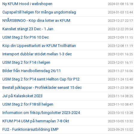
Ny KFUM Hood i webshopen
2024-01-08 15:18
Cupspel till helgen för många ungdomslag
2024-01-03 15:44
NYÅRSBINGO - Köp dina lotter av KFUM
2023-12-27 22:17
Kansliet stängt 23 Dec - 1 Jan
2023-12-22 09:54
USM Steg 2 för P16 10 Dec
2023-12-09 11:15
Köp din Uppesittarlott av KFUM Trollhättan
2023-12-08 11:19
Intersport dubblar stödet mellan 1-3 dec
2023-12-01 16:25
USM Steg 2 för F14 i helgen
2023-12-01 16:11
Bilder från Handbollensdag 26/11
2023-11-27 16:06
USM Steg 2 för P14 samt Hellton Cup för P12
2023-11-24 15:40
Beställ julklappar - Profilekläder senast 15 dec
2023-11-23 08:58
Jul på Kalaskoket 2023
2023-11-14 08:25
USM Steg 2 för F18 till helgen
2023-11-10 08:47
Information om friköp/bingolotter 2023-2024
2023-10-10 13:28
KFUM P14 USM på hemmaplan 7-8 Okt
2023-10-05 13:32
FU2 - Funktionärsutbildning EMP
2023-09-29 15:02