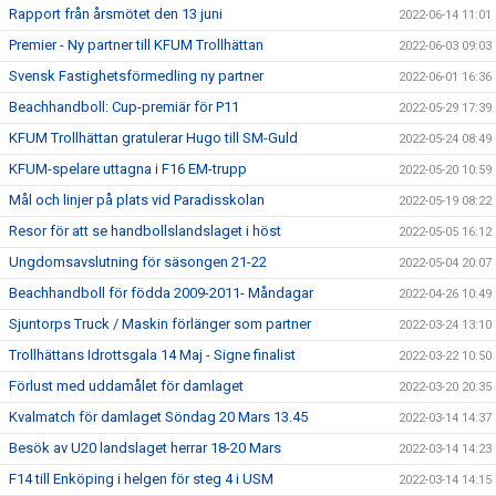
Rapport från årsmötet den 13 juni
2022-06-14 11:01
Premier - Ny partner till KFUM Trollhättan
2022-06-03 09:03
Svensk Fastighetsförmedling ny partner
2022-06-01 16:36
Beachhandboll: Cup-premiär för P11
2022-05-29 17:39
KFUM Trollhättan gratulerar Hugo till SM-Guld
2022-05-24 08:49
KFUM-spelare uttagna i F16 EM-trupp
2022-05-20 10:59
Mål och linjer på plats vid Paradisskolan
2022-05-19 08:22
Resor för att se handbollslandslaget i höst
2022-05-05 16:12
Ungdomsavslutning för säsongen 21-22
2022-05-04 20:07
Beachhandboll för födda 2009-2011- Måndagar
2022-04-26 10:49
Sjuntorps Truck / Maskin förlänger som partner
2022-03-24 13:10
Trollhättans Idrottsgala 14 Maj - Signe finalist
2022-03-22 10:50
Förlust med uddamålet för damlaget
2022-03-20 20:35
Kvalmatch för damlaget Söndag 20 Mars 13.45
2022-03-14 14:37
Besök av U20 landslaget herrar 18-20 Mars
2022-03-14 14:23
F14 till Enköping i helgen för steg 4 i USM
2022-03-14 14:15