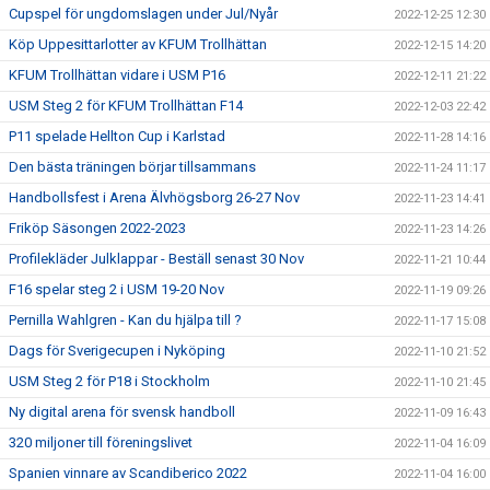
Cupspel för ungdomslagen under Jul/Nyår
2022-12-25 12:30
Köp Uppesittarlotter av KFUM Trollhättan
2022-12-15 14:20
KFUM Trollhättan vidare i USM P16
2022-12-11 21:22
USM Steg 2 för KFUM Trollhättan F14
2022-12-03 22:42
P11 spelade Hellton Cup i Karlstad
2022-11-28 14:16
Den bästa träningen börjar tillsammans
2022-11-24 11:17
Handbollsfest i Arena Älvhögsborg 26-27 Nov
2022-11-23 14:41
Friköp Säsongen 2022-2023
2022-11-23 14:26
Profilekläder Julklappar - Beställ senast 30 Nov
2022-11-21 10:44
F16 spelar steg 2 i USM 19-20 Nov
2022-11-19 09:26
Pernilla Wahlgren - Kan du hjälpa till ?
2022-11-17 15:08
Dags för Sverigecupen i Nyköping
2022-11-10 21:52
USM Steg 2 för P18 i Stockholm
2022-11-10 21:45
Ny digital arena för svensk handboll
2022-11-09 16:43
320 miljoner till föreningslivet
2022-11-04 16:09
Spanien vinnare av Scandiberico 2022
2022-11-04 16:00