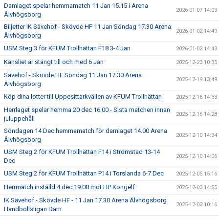
Damlaget spelar hemmamatch 11 Jan 15.15 i Arena
2026-01-07 14:09
Älvhögsborg
Biljetter IK Sävehof - Skövde HF 11 Jan Söndag 17.30 Arena
2026-01-02 14:49
Älvhögsborg
USM Steg 3 för KFUM Trollhättan F18 3-4 Jan
2026-01-02 14:43
Kansliet är stängt till och med 6 Jan
2025-12-23 10:35
Sävehof - Skövde HF Söndag 11 Jan 17.30 Arena
2025-12-19 13:49
Älvhögsborg
Köp dina lotter till Uppesittarkvällen av KFUM Trollhättan
2025-12-16 14:33
Herrlaget spelar hemma 20 dec 16.00 - Sista matchen innan
2025-12-16 14:28
juluppehåll
Söndagen 14 Dec hemmamatch för damlaget 14.00 Arena
2025-12-10 14:34
Älvhögsborg
USM Steg 2 för KFUM Trollhättan F14 i Strömstad 13-14
2025-12-10 14:06
Dec
USM Steg 2 för KFUM Trollhättan P14 i Torslanda 6-7 Dec
2025-12-05 15:16
Herrmatch inställd 4 dec 19.00 mot HP Kongelf
2025-12-03 14:55
IK Sävehof - Skövde HF - 11 Jan 17.30 Arena Älvhögsborg
2025-12-03 10:16
Handbollsligan Dam