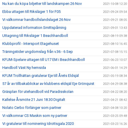
Nu kan du köpa biljetter till landskampen 26 Nov
2021-10-08 12:20
Ebba uttagen till Riksläger 1 för F05
2021-09-24 09:54
Vi välkomnar handbollslandslaget 26 Nov
2021-09-21 08:05
Uppdaterad information Smittspårning
2021-09-01 13:43
Uttagning till Riksläger 1 Beachhandboll
2021-08-19 09:38
Klubbprofil - Intersport Etagehuset
2021-08-10 16:45
Träningstider ungdomslag från v.36 - 6 Sep
2021-07-08 15:15
KFUM-Spelare uttagen till U17 EM i Beachhandboll
2021-06-23 10:07
Handboll Väst Ny hemsida
2021-06-01 14:29
KFUM Trollhättan gratulerar Eje till Årets Eldsjäl
2021-05-19 08:34
57 år av tillbakablickar av klubbens eldsjäl Eje Grönquist
2021-04-29 08:38
Gräsplan för utehandboll vid Paradisskolan
2021-04-22 08:20
Kallelse Årsmöte 21 Juni 18.30 Digitalt
2021-04-21 08:42
Nolato Cerbo förlänger som partner
2021-04-08 10:20
Vi välkomnar CS Maskin som ny partner
2021-03-25 09:48
Vi gratulerar till nominering Idrottsgala 2020
2021-03-23 16:26