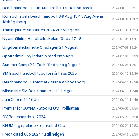
Beachhandboll 17-18 Aug Trollhättan Action Week
2024-08-13 09:51
Kom och spela beachhandboll 8-9 Aug 13-15 Aug Arena
2024-08-06 10:02
Älvhögsborg
Träningstider säsongen 2024-2025 ungdom
2024-07-09 15:53
Ny anmälning Handbollsskolan födda 17-18
2024-07-09 13:47
Ungdomsledarmöte Onsdagen 21 Augusti
2024-07-09 13:24
Sportadmin - Ny ledare o medlems App
2024-07-08 08:39
Summer Camp 24 - Tack för denna gången !
2024-06-28 16:04
SM Beachhandboll tack för i år ! Ses 2025
2024-06-17 12:30
Beachhandboll i sommar - Arena Älvhögsborg
2024-06-11 15:30
Missa inte SM Beachhandboll till helgen
2024-06-11 11:48
Juni Cupen 14-16 Juni
2024-06-11 11:40
Premiär för JOYNA - Stöd KFUM Trollhättan
2024-06-05 09:55
OV Beachhandboll 2024
2024-05-27 09:28
KFUM-lag spelade Fredrikstad Cup
2024-05-21 10:53
Fredrikstad Cup 2024 nu till helgen
2024-05-16 08:35