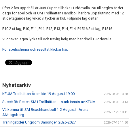
KALENDER
Efter 2 års uppehåll är Juni Cupen tillbaka i Uddevalla. Nu till heglen är det
dags för spel och KFUM Trollhättan Handboll har bra uppslutning med 12
HEMMAMATCHER
st deltagande lag vilket vi tycker är kul. Följande lag deltar
BILDGALLERI
F10 2 st lag, P10, F11, P11, F12, P13, P14, F14, P1516 2 st lag, F1516.
Vi önskar lagen lycka till och trevlig helg med handboll i Uddevalla.
MATCHER
För spelschema och resultat klickar här.
BLI MEDLEM
FÖRSÄKRING HANDBOLL
TRÄNINGSTID UNGDOM 2627
Nyhetsarkiv
VISION
KFUM Trollhättan Årsmöte 19 Augusti 19.00
2026-08-05 13:58
Succé för Beach-SM i Trollhättan – stark insats av KFUM
SPONSORPAKET
2026-08-03 13:13
Välkomna till SM Beachhandboll 1-2 Augusti - Arena
2026-07-29 10:11
STYRELSEN
Älvhögsborg
Träningstider Ungdom Säsongen 2026-2027
2026-07-13 11:50
MINA SIDOR