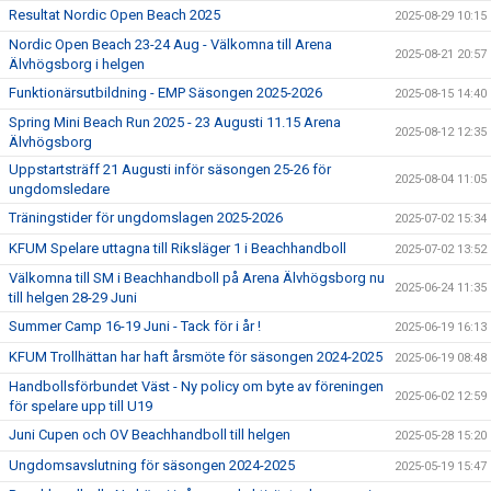
Resultat Nordic Open Beach 2025
2025-08-29 10:15
Nordic Open Beach 23-24 Aug - Välkomna till Arena
2025-08-21 20:57
Älvhögsborg i helgen
Funktionärsutbildning - EMP Säsongen 2025-2026
2025-08-15 14:40
Spring Mini Beach Run 2025 - 23 Augusti 11.15 Arena
2025-08-12 12:35
Älvhögsborg
Uppstartsträff 21 Augusti inför säsongen 25-26 för
2025-08-04 11:05
ungdomsledare
Träningstider för ungdomslagen 2025-2026
2025-07-02 15:34
KFUM Spelare uttagna till Riksläger 1 i Beachhandboll
2025-07-02 13:52
Välkomna till SM i Beachhandboll på Arena Älvhögsborg nu
2025-06-24 11:35
till helgen 28-29 Juni
Summer Camp 16-19 Juni - Tack för i år !
2025-06-19 16:13
KFUM Trollhättan har haft årsmöte för säsongen 2024-2025
2025-06-19 08:48
Handbollsförbundet Väst - Ny policy om byte av föreningen
2025-06-02 12:59
för spelare upp till U19
Juni Cupen och OV Beachhandboll till helgen
2025-05-28 15:20
Ungdomsavslutning för säsongen 2024-2025
2025-05-19 15:47