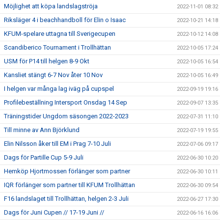
Möjlighet att köpa landslagströja
2022-11-01 08:32
Riksläger 4 i beachhandboll för Elin o Isaac
2022-10-21 14:18
KFUM-spelare uttagna till Sverigecupen
2022-10-12 14:08
Scandiberico Tournament i Trollhättan
2022-10-05 17:24
USM för P14 till helgen 8-9 Okt
2022-10-05 16:54
Kansliet stängt 6-7 Nov åter 10 Nov
2022-10-05 16:49
I helgen var många lag iväg på cupspel
2022-09-19 19:16
Profilebeställning Intersport Onsdag 14 Sep
2022-09-07 13:35
Träningstider Ungdom säsongen 2022-2023
2022-07-31 11:10
Till minne av Ann Björklund
2022-07-19 19:55
Elin Nilsson åker till EM i Prag 7-10 Juli
2022-07-06 09:17
Dags för Partille Cup 5-9 Juli
2022-06-30 10:20
Hemköp Hjortmossen förlänger som partner
2022-06-30 10:11
IQR förlänger som partner till KFUM Trollhättan
2022-06-30 09:54
F16 landslaget till Trollhättan, helgen 2-3 Juli
2022-06-27 17:30
Dags för Juni Cupen // 17-19 Juni //
2022-06-16 16:06