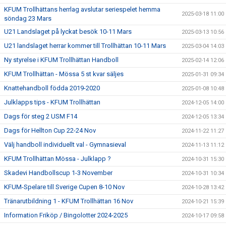
KFUM Trollhättans herrlag avslutar seriespelet hemma
2025-03-18 11:00
söndag 23 Mars
U21 Landslaget på lyckat besök 10-11 Mars
2025-03-13 10:56
U21 landslaget herrar kommer till Trollhättan 10-11 Mars
2025-03-04 14:03
Ny styrelse i KFUM Trollhättan Handboll
2025-02-14 12:06
KFUM Trollhättan - Mössa 5 st kvar säljes
2025-01-31 09:34
Knattehandboll födda 2019-2020
2025-01-08 10:48
Julklapps tips - KFUM Trollhättan
2024-12-05 14:00
Dags för steg 2 USM F14
2024-12-05 13:34
Dags för Hellton Cup 22-24 Nov
2024-11-22 11:27
Välj handboll individuellt val - Gymnasieval
2024-11-13 11:12
KFUM Trollhättan Mössa - Julklapp ?
2024-10-31 15:30
Skadevi Handbollscup 1-3 November
2024-10-31 10:34
KFUM-Spelare till Sverige Cupen 8-10 Nov
2024-10-28 13:42
Tränarutbildning 1 - KFUM Trollhättan 16 Nov
2024-10-21 15:39
Information Friköp / Bingolotter 2024-2025
2024-10-17 09:58