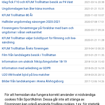
Idag fick F10 och KFUM Trollhättan besök av P4 Väst
2021-03-16 20:38
Ungdomslagen kan åter träna inomhus
2021-01-21 15:31
KFUM Trollhättan 80 År
2020-11-03 10:07
Halltider ungdomslag säsongen 2020-2021
2020-07-08 17:51
Föreningens förväntningar på föräldrar med barn och
2020-03-17 09:24
ungdomar i våran verksamhet
KFUM Trollhättan väljer SolidSport för filmning och live-
2020-01-21 11:28
sändning
KFUM Trollhättan Årets föreningen
2019-04-13 00:20
Film från landslagets besök i Trollhättan
2019-01-29 11:35
Information om utskick friköp/bingolotter 18-19
2018-10-24 15:43
Information med anledning av GDPR
2018-05-23 16:59
U20 VM-kvalet bjöd på bra matcher
2018-03-25 20:12
Bilder från landskampen i Arena Älvhögsborg
2017-12-06 14:26
Landslaget träffade våra ungdomsspelare
2017-11-28 22:00
Stort tack för igår !
För att hemsidan ska fungera korrekt använder vi nödvändiga
2017-11-28 16:01
cookies från SportAdmin. Dessa går inte att stänga av.
Föreningens gamla matchtröjor i Zambia
2017-10-02 10:49
Föreningen kan också använda frivilliga cookies, t.ex. för statistik