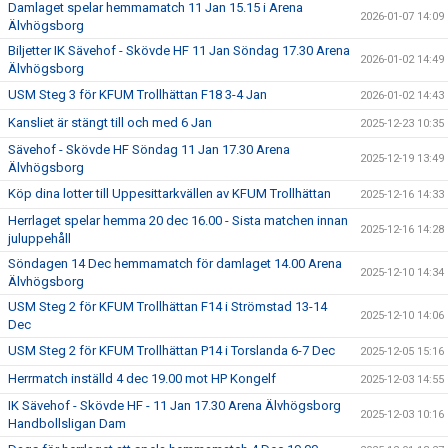
Damlaget spelar hemmamatch 11 Jan 15.15 i Arena
2026-01-07 14:09
Älvhögsborg
Biljetter IK Sävehof - Skövde HF 11 Jan Söndag 17.30 Arena
2026-01-02 14:49
Älvhögsborg
USM Steg 3 för KFUM Trollhättan F18 3-4 Jan
2026-01-02 14:43
Kansliet är stängt till och med 6 Jan
2025-12-23 10:35
Sävehof - Skövde HF Söndag 11 Jan 17.30 Arena
2025-12-19 13:49
Älvhögsborg
Köp dina lotter till Uppesittarkvällen av KFUM Trollhättan
2025-12-16 14:33
Herrlaget spelar hemma 20 dec 16.00 - Sista matchen innan
2025-12-16 14:28
juluppehåll
Söndagen 14 Dec hemmamatch för damlaget 14.00 Arena
2025-12-10 14:34
Älvhögsborg
USM Steg 2 för KFUM Trollhättan F14 i Strömstad 13-14
2025-12-10 14:06
Dec
USM Steg 2 för KFUM Trollhättan P14 i Torslanda 6-7 Dec
2025-12-05 15:16
Herrmatch inställd 4 dec 19.00 mot HP Kongelf
2025-12-03 14:55
IK Sävehof - Skövde HF - 11 Jan 17.30 Arena Älvhögsborg
2025-12-03 10:16
Handbollsligan Dam