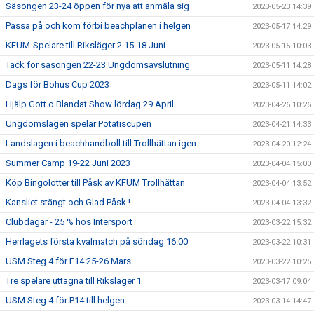
Säsongen 23-24 öppen för nya att anmäla sig
2023-05-23 14:39
Passa på och kom förbi beachplanen i helgen
2023-05-17 14:29
KFUM-Spelare till Riksläger 2 15-18 Juni
2023-05-15 10:03
Tack för säsongen 22-23 Ungdomsavslutning
2023-05-11 14:28
Dags för Bohus Cup 2023
2023-05-11 14:02
Hjälp Gott o Blandat Show lördag 29 April
2023-04-26 10:26
Ungdomslagen spelar Potatiscupen
2023-04-21 14:33
Landslagen i beachhandboll till Trollhättan igen
2023-04-20 12:24
Summer Camp 19-22 Juni 2023
2023-04-04 15:00
Köp Bingolotter till Påsk av KFUM Trollhättan
2023-04-04 13:52
Kansliet stängt och Glad Påsk !
2023-04-04 13:32
Clubdagar - 25 % hos Intersport
2023-03-22 15:32
Herrlagets första kvalmatch på söndag 16.00
2023-03-22 10:31
USM Steg 4 för F14 25-26 Mars
2023-03-22 10:25
Tre spelare uttagna till Riksläger 1
2023-03-17 09:04
USM Steg 4 för P14 till helgen
2023-03-14 14:47