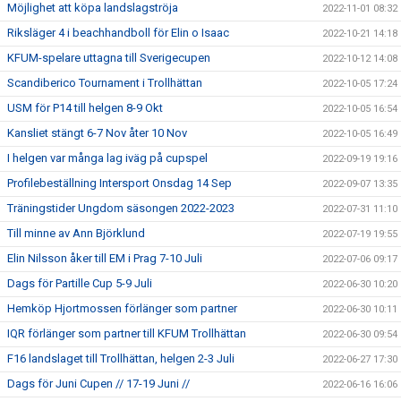
Möjlighet att köpa landslagströja
2022-11-01 08:32
Riksläger 4 i beachhandboll för Elin o Isaac
2022-10-21 14:18
KFUM-spelare uttagna till Sverigecupen
2022-10-12 14:08
Scandiberico Tournament i Trollhättan
2022-10-05 17:24
USM för P14 till helgen 8-9 Okt
2022-10-05 16:54
Kansliet stängt 6-7 Nov åter 10 Nov
2022-10-05 16:49
I helgen var många lag iväg på cupspel
2022-09-19 19:16
Profilebeställning Intersport Onsdag 14 Sep
2022-09-07 13:35
Träningstider Ungdom säsongen 2022-2023
2022-07-31 11:10
Till minne av Ann Björklund
2022-07-19 19:55
Elin Nilsson åker till EM i Prag 7-10 Juli
2022-07-06 09:17
Dags för Partille Cup 5-9 Juli
2022-06-30 10:20
Hemköp Hjortmossen förlänger som partner
2022-06-30 10:11
IQR förlänger som partner till KFUM Trollhättan
2022-06-30 09:54
F16 landslaget till Trollhättan, helgen 2-3 Juli
2022-06-27 17:30
Dags för Juni Cupen // 17-19 Juni //
2022-06-16 16:06