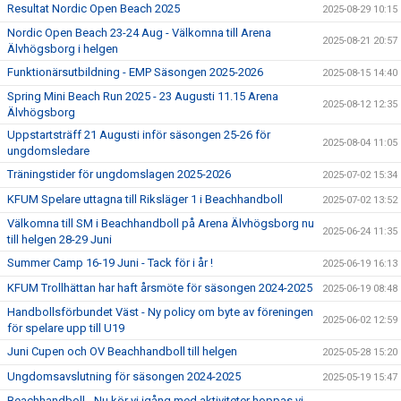
Resultat Nordic Open Beach 2025
2025-08-29 10:15
Nordic Open Beach 23-24 Aug - Välkomna till Arena
2025-08-21 20:57
Älvhögsborg i helgen
Funktionärsutbildning - EMP Säsongen 2025-2026
2025-08-15 14:40
Spring Mini Beach Run 2025 - 23 Augusti 11.15 Arena
2025-08-12 12:35
Älvhögsborg
Uppstartsträff 21 Augusti inför säsongen 25-26 för
2025-08-04 11:05
ungdomsledare
Träningstider för ungdomslagen 2025-2026
2025-07-02 15:34
KFUM Spelare uttagna till Riksläger 1 i Beachhandboll
2025-07-02 13:52
Välkomna till SM i Beachhandboll på Arena Älvhögsborg nu
2025-06-24 11:35
till helgen 28-29 Juni
Summer Camp 16-19 Juni - Tack för i år !
2025-06-19 16:13
KFUM Trollhättan har haft årsmöte för säsongen 2024-2025
2025-06-19 08:48
Handbollsförbundet Väst - Ny policy om byte av föreningen
2025-06-02 12:59
för spelare upp till U19
Juni Cupen och OV Beachhandboll till helgen
2025-05-28 15:20
Ungdomsavslutning för säsongen 2024-2025
2025-05-19 15:47
Beachhandboll - Nu kör vi igång med aktiviteter hoppas vi