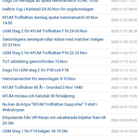
Dags för herrlaget att spela hemmamatch 4 Dec 19.00
2025-12-01 13:27
Hellton Cup i Karlstad 29-30 Nov för ungdomslagen
2025-11-27 08:53
KFUM Trollhättan damlag spelar hemmamatch 30 Nov
2025-11-27 08:22
14.00
USM Steg 2 för KFUM Trollhättan F16 29-30 Nov
2025-11-27 08:18
Seniorlagens seriespel rullar vidare med matcher i helgen
2025-11-20 10:23
22-23 Nov
USM Steg 2 för KFUM Trollhättan P16 22-23 Nov
2025-11-20 10:17
TU1 utbildning genomfördes 15 Nov
2025-11-19 16:07
Dags för USM steg 2 för P18 och F18
2025-11-12 13:27
Hemmamatcher för seniorlagen 9-10 Nov
2025-11-06 12:49
KFUM Trollhättan 85 År - Grundad 3 Nov 1940
2025-11-03 12:18
KFUM-mössa och halsduk till försäljning
2025-10-29 12:09
Nu kan du köpa "KFUM Trollhättan Supporter" T-shirt i
2025-10-21 15:32
Webshopen
Erbjudande från VIP-Revyn om rabatterade biljetter fram till
2025-10-20 09:44
26 Okt
USM Steg 1 för F14 helgen 18-19 Okt
2025-10-16 13:43