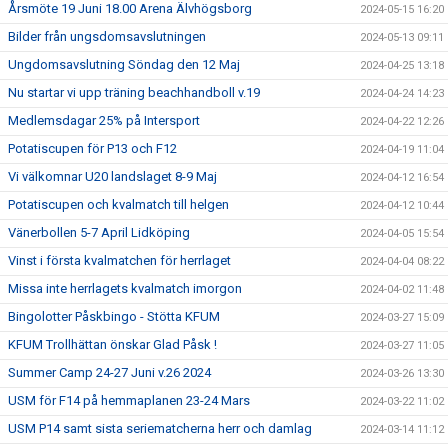
Årsmöte 19 Juni 18.00 Arena Älvhögsborg
2024-05-15 16:20
Bilder från ungsdomsavslutningen
2024-05-13 09:11
Ungdomsavslutning Söndag den 12 Maj
2024-04-25 13:18
Nu startar vi upp träning beachhandboll v.19
2024-04-24 14:23
Medlemsdagar 25% på Intersport
2024-04-22 12:26
Potatiscupen för P13 och F12
2024-04-19 11:04
Vi välkomnar U20 landslaget 8-9 Maj
2024-04-12 16:54
Potatiscupen och kvalmatch till helgen
2024-04-12 10:44
Vänerbollen 5-7 April Lidköping
2024-04-05 15:54
Vinst i första kvalmatchen för herrlaget
2024-04-04 08:22
Missa inte herrlagets kvalmatch imorgon
2024-04-02 11:48
Bingolotter Påskbingo - Stötta KFUM
2024-03-27 15:09
KFUM Trollhättan önskar Glad Påsk !
2024-03-27 11:05
Summer Camp 24-27 Juni v.26 2024
2024-03-26 13:30
USM för F14 på hemmaplanen 23-24 Mars
2024-03-22 11:02
USM P14 samt sista seriematcherna herr och damlag
2024-03-14 11:12