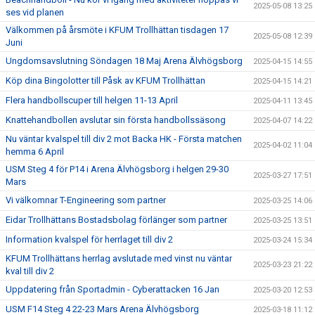
2025-05-08 13:25
ses vid planen
Välkommen på årsmöte i KFUM Trollhättan tisdagen 17
2025-05-08 12:39
Juni
Ungdomsavslutning Söndagen 18 Maj Arena Älvhögsborg
2025-04-15 14:55
Köp dina Bingolotter till Påsk av KFUM Trollhättan
2025-04-15 14:21
Flera handbollscuper till helgen 11-13 April
2025-04-11 13:45
Knattehandbollen avslutar sin första handbollssäsong
2025-04-07 14:22
Nu väntar kvalspel till div 2 mot Backa HK - Första matchen
2025-04-02 11:04
hemma 6 April
USM Steg 4 för P14 i Arena Älvhögsborg i helgen 29-30
2025-03-27 17:51
Mars
Vi välkomnar T-Engineering som partner
2025-03-25 14:06
Eidar Trollhättans Bostadsbolag förlänger som partner
2025-03-25 13:51
Information kvalspel för herrlaget till div 2
2025-03-24 15:34
KFUM Trollhättans herrlag avslutade med vinst nu väntar
2025-03-23 21:22
kval till div 2
Uppdatering från Sportadmin - Cyberattacken 16 Jan
2025-03-20 12:53
USM F14 Steg 4 22-23 Mars Arena Älvhögsborg
2025-03-18 11:12