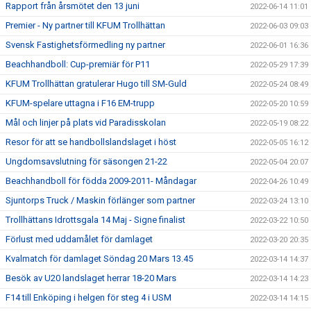
Rapport från årsmötet den 13 juni
2022-06-14 11:01
Premier - Ny partner till KFUM Trollhättan
2022-06-03 09:03
Svensk Fastighetsförmedling ny partner
2022-06-01 16:36
Beachhandboll: Cup-premiär för P11
2022-05-29 17:39
KFUM Trollhättan gratulerar Hugo till SM-Guld
2022-05-24 08:49
KFUM-spelare uttagna i F16 EM-trupp
2022-05-20 10:59
Mål och linjer på plats vid Paradisskolan
2022-05-19 08:22
Resor för att se handbollslandslaget i höst
2022-05-05 16:12
Ungdomsavslutning för säsongen 21-22
2022-05-04 20:07
Beachhandboll för födda 2009-2011- Måndagar
2022-04-26 10:49
Sjuntorps Truck / Maskin förlänger som partner
2022-03-24 13:10
Trollhättans Idrottsgala 14 Maj - Signe finalist
2022-03-22 10:50
Förlust med uddamålet för damlaget
2022-03-20 20:35
Kvalmatch för damlaget Söndag 20 Mars 13.45
2022-03-14 14:37
Besök av U20 landslaget herrar 18-20 Mars
2022-03-14 14:23
F14 till Enköping i helgen för steg 4 i USM
2022-03-14 14:15