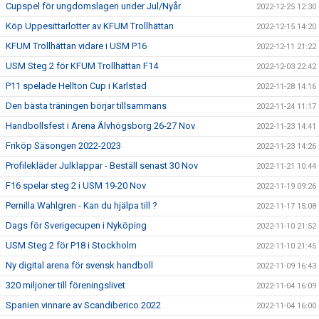
Cupspel för ungdomslagen under Jul/Nyår
2022-12-25 12:30
Köp Uppesittarlotter av KFUM Trollhättan
2022-12-15 14:20
KFUM Trollhättan vidare i USM P16
2022-12-11 21:22
USM Steg 2 för KFUM Trollhättan F14
2022-12-03 22:42
P11 spelade Hellton Cup i Karlstad
2022-11-28 14:16
Den bästa träningen börjar tillsammans
2022-11-24 11:17
Handbollsfest i Arena Älvhögsborg 26-27 Nov
2022-11-23 14:41
Friköp Säsongen 2022-2023
2022-11-23 14:26
Profilekläder Julklappar - Beställ senast 30 Nov
2022-11-21 10:44
F16 spelar steg 2 i USM 19-20 Nov
2022-11-19 09:26
Pernilla Wahlgren - Kan du hjälpa till ?
2022-11-17 15:08
Dags för Sverigecupen i Nyköping
2022-11-10 21:52
USM Steg 2 för P18 i Stockholm
2022-11-10 21:45
Ny digital arena för svensk handboll
2022-11-09 16:43
320 miljoner till föreningslivet
2022-11-04 16:09
Spanien vinnare av Scandiberico 2022
2022-11-04 16:00