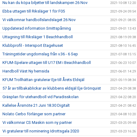
Nu kan du köpa biljetter till landskampen 26 Nov
2021-10-08 12:20
Ebba uttagen till Riksläger 1 för F05
2021-09-24 09:54
Vi välkomnar handbollslandslaget 26 Nov
2021-09-21 08:05
Uppdaterad information Smittspårning
2021-09-01 13:43
Uttagning till Riksläger 1 Beachhandboll
2021-08-19 09:38
Klubbprofil - Intersport Etagehuset
2021-08-10 16:45
Träningstider ungdomslag från v.36 - 6 Sep
2021-07-08 15:15
KFUM-Spelare uttagen till U17 EM i Beachhandboll
2021-06-23 10:07
Handboll Väst Ny hemsida
2021-06-01 14:29
KFUM Trollhättan gratulerar Eje till Årets Eldsjäl
2021-05-19 08:34
57 år av tillbakablickar av klubbens eldsjäl Eje Grönquist
2021-04-29 08:38
Gräsplan för utehandboll vid Paradisskolan
2021-04-22 08:20
Kallelse Årsmöte 21 Juni 18.30 Digitalt
2021-04-21 08:42
Nolato Cerbo förlänger som partner
2021-04-08 10:20
Vi välkomnar CS Maskin som ny partner
2021-03-25 09:48
Vi gratulerar till nominering Idrottsgala 2020
2021-03-23 16:26