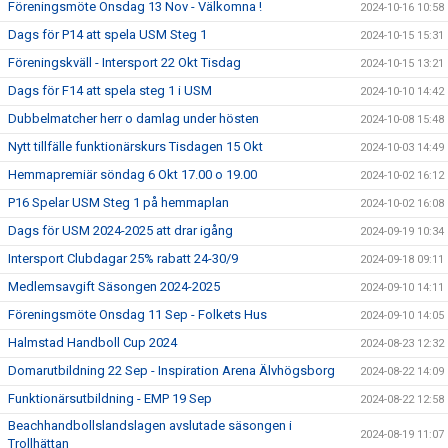
Föreningsmöte Onsdag 13 Nov - Välkomna !
2024-10-16 10:58
Dags för P14 att spela USM Steg 1
2024-10-15 15:31
Föreningskväll - Intersport 22 Okt Tisdag
2024-10-15 13:21
Dags för F14 att spela steg 1 i USM
2024-10-10 14:42
Dubbelmatcher herr o damlag under hösten
2024-10-08 15:48
Nytt tillfälle funktionärskurs Tisdagen 15 Okt
2024-10-03 14:49
Hemmapremiär söndag 6 Okt 17.00 o 19.00
2024-10-02 16:12
P16 Spelar USM Steg 1 på hemmaplan
2024-10-02 16:08
Dags för USM 2024-2025 att drar igång
2024-09-19 10:34
Intersport Clubdagar 25% rabatt 24-30/9
2024-09-18 09:11
Medlemsavgift Säsongen 2024-2025
2024-09-10 14:11
Föreningsmöte Onsdag 11 Sep - Folkets Hus
2024-09-10 14:05
Halmstad Handboll Cup 2024
2024-08-23 12:32
Domarutbildning 22 Sep - Inspiration Arena Älvhögsborg
2024-08-22 14:09
Funktionärsutbildning - EMP 19 Sep
2024-08-22 12:58
Beachhandbollslandslagen avslutade säsongen i
2024-08-19 11:07
Trollhättan