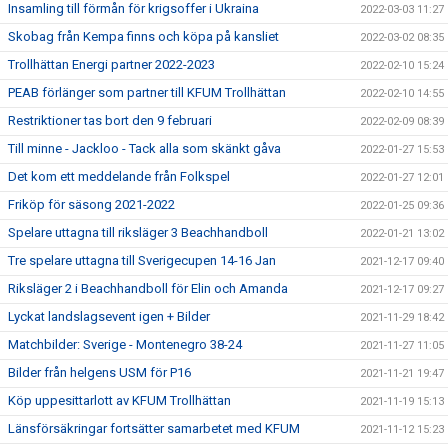
Insamling till förmån för krigsoffer i Ukraina
2022-03-03 11:27
Skobag från Kempa finns och köpa på kansliet
2022-03-02 08:35
Trollhättan Energi partner 2022-2023
2022-02-10 15:24
PEAB förlänger som partner till KFUM Trollhättan
2022-02-10 14:55
Restriktioner tas bort den 9 februari
2022-02-09 08:39
Till minne - Jackloo - Tack alla som skänkt gåva
2022-01-27 15:53
Det kom ett meddelande från Folkspel
2022-01-27 12:01
Friköp för säsong 2021-2022
2022-01-25 09:36
Spelare uttagna till riksläger 3 Beachhandboll
2022-01-21 13:02
Tre spelare uttagna till Sverigecupen 14-16 Jan
2021-12-17 09:40
Riksläger 2 i Beachhandboll för Elin och Amanda
2021-12-17 09:27
Lyckat landslagsevent igen + Bilder
2021-11-29 18:42
Matchbilder: Sverige - Montenegro 38-24
2021-11-27 11:05
Bilder från helgens USM för P16
2021-11-21 19:47
Köp uppesittarlott av KFUM Trollhättan
2021-11-19 15:13
Länsförsäkringar fortsätter samarbetet med KFUM
2021-11-12 15:23