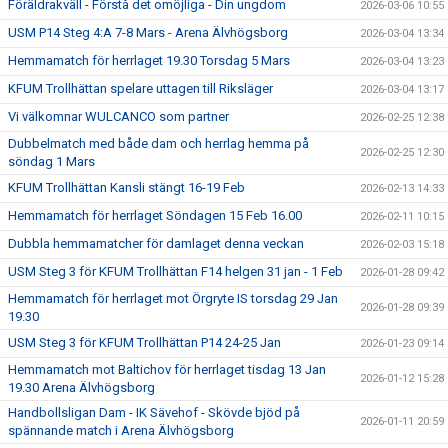
Föräldrakväll - Förstå det omöjliga - Din ungdom
2026-03-06 10:55
USM P14 Steg 4:A 7-8 Mars - Arena Älvhögsborg
2026-03-04 13:34
Hemmamatch för herrlaget 19.30 Torsdag 5 Mars
2026-03-04 13:23
KFUM Trollhättan spelare uttagen till Riksläger
2026-03-04 13:17
Vi välkomnar WULCANCO som partner
2026-02-25 12:38
Dubbelmatch med både dam och herrlag hemma på
2026-02-25 12:30
söndag 1 Mars
KFUM Trollhättan Kansli stängt 16-19 Feb
2026-02-13 14:33
Hemmamatch för herrlaget Söndagen 15 Feb 16.00
2026-02-11 10:15
Dubbla hemmamatcher för damlaget denna veckan
2026-02-03 15:18
USM Steg 3 för KFUM Trollhättan F14 helgen 31 jan - 1 Feb
2026-01-28 09:42
Hemmamatch för herrlaget mot Örgryte IS torsdag 29 Jan
2026-01-28 09:39
19.30
USM Steg 3 för KFUM Trollhättan P14 24-25 Jan
2026-01-23 09:14
Hemmamatch mot Baltichov för herrlaget tisdag 13 Jan
2026-01-12 15:28
19.30 Arena Älvhögsborg
Handbollsligan Dam - IK Sävehof - Skövde bjöd på
2026-01-11 20:59
spännande match i Arena Älvhögsborg