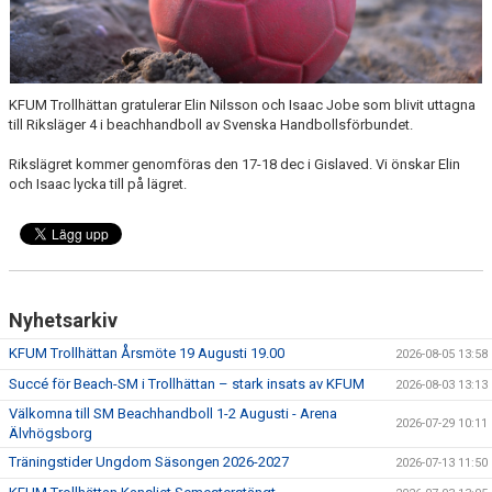
KALENDER
HEMMAMATCHER
KFUM Trollhättan gratulerar Elin Nilsson och Isaac Jobe som blivit uttagna
BILDGALLERI
till Riksläger 4 i beachhandboll av Svenska Handbollsförbundet.
MATCHER
Rikslägret kommer genomföras den 17-18 dec i Gislaved. Vi önskar Elin
och Isaac lycka till på lägret.
BLI MEDLEM
FÖRSÄKRING HANDBOLL
TRÄNINGSTID UNGDOM 2627
Nyhetsarkiv
VISION
KFUM Trollhättan Årsmöte 19 Augusti 19.00
2026-08-05 13:58
Succé för Beach-SM i Trollhättan – stark insats av KFUM
2026-08-03 13:13
SPONSORPAKET
Välkomna till SM Beachhandboll 1-2 Augusti - Arena
2026-07-29 10:11
Älvhögsborg
STYRELSEN
Träningstider Ungdom Säsongen 2026-2027
2026-07-13 11:50
MINA SIDOR