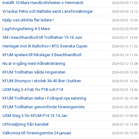
Inställt 10 Mars Handbollsfesten o Herrmatch
2024-03-09 17:24
Vi tackar Petra och Nathalie samt Länsförsäkringar
2024-03-05 15:12
Hjälp oss utbilda fler ledare !
2024-03-01 10:34
Lagfotografering 4-5 Mars
2024-02-22 09:09
SM i beachhandboll till Trollhättan 15-16 Juni
2024-02-21 13:00
Herrlaget mot IK Baltichov i ATG Svenska Cupen
2024-02-16 11:02
KFUM spelare till Riksläger 3 Beachhandboll
2024-02-14 11:04
Nu är vi igång med målvaktsträning
2024-02-12 15:08
KFUM Trollhättan sålde Högvinsten
2024-02-09 15:00
KFUM Strumpor i storlek 36-40 åter i butiken
2024-02-01 16:06
USM helg 3-4 Feb för P18 och F14
2024-02-01 14:46
KFUM Trollhättan deltar i Folkspel nya satsning
2024-01-26 10:38
KFUM Trollhättan genomförde föreningsmöte
2024-01-25 09:39
USM Steg 3 för KFUM P14 13-14 Jan
2024-01-12 08:40
Utförsäljning från kansliet
2024-01-10 13:48
Välkomna till föreningsmöte 24 januari
2024-01-09 10:33