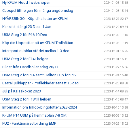
Ny KFUM Hood i webshopen
2024-01-08 15:18
Cupspel till helgen för många ungdomslag
2024-01-03 15:44
NYÅRSBINGO - Köp dina lotter av KFUM
2023-12-27 22:17
Kansliet stängt 23 Dec - 1 Jan
2023-12-22 09:54
USM Steg 2 för P16 10 Dec
2023-12-09 11:15
Köp din Uppesittarlott av KFUM Trollhättan
2023-12-08 11:19
Intersport dubblar stödet mellan 1-3 dec
2023-12-01 16:25
USM Steg 2 för F14 i helgen
2023-12-01 16:11
Bilder från Handbollensdag 26/11
2023-11-27 16:06
USM Steg 2 för P14 samt Hellton Cup för P12
2023-11-24 15:40
Beställ julklappar - Profilekläder senast 15 dec
2023-11-23 08:58
Jul på Kalaskoket 2023
2023-11-14 08:25
USM Steg 2 för F18 till helgen
2023-11-10 08:47
Information om friköp/bingolotter 2023-2024
2023-10-10 13:28
KFUM P14 USM på hemmaplan 7-8 Okt
2023-10-05 13:32
FU2 - Funktionärsutbildning EMP
2023-09-29 15:02