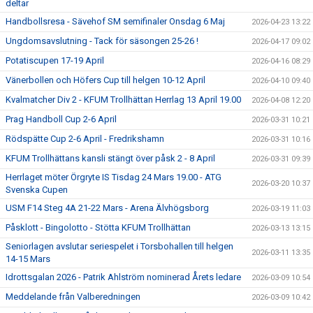
deltar
Handbollsresa - Sävehof SM semifinaler Onsdag 6 Maj
2026-04-23 13:22
Ungdomsavslutning - Tack för säsongen 25-26 !
2026-04-17 09:02
Potatiscupen 17-19 April
2026-04-16 08:29
Vänerbollen och Höfers Cup till helgen 10-12 April
2026-04-10 09:40
Kvalmatcher Div 2 - KFUM Trollhättan Herrlag 13 April 19.00
2026-04-08 12:20
Prag Handboll Cup 2-6 April
2026-03-31 10:21
Rödspätte Cup 2-6 April - Fredrikshamn
2026-03-31 10:16
KFUM Trollhättans kansli stängt över påsk 2 - 8 April
2026-03-31 09:39
Herrlaget möter Örgryte IS Tisdag 24 Mars 19.00 - ATG
2026-03-20 10:37
Svenska Cupen
USM F14 Steg 4A 21-22 Mars - Arena Älvhögsborg
2026-03-19 11:03
Påsklott - Bingolotto - Stötta KFUM Trollhättan
2026-03-13 13:15
Seniorlagen avslutar seriespelet i Torsbohallen till helgen
2026-03-11 13:35
14-15 Mars
Idrottsgalan 2026 - Patrik Ahlström nominerad Årets ledare
2026-03-09 10:54
Meddelande från Valberedningen
2026-03-09 10:42