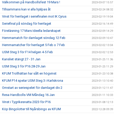
Välkommen på Handbollsfest 19 Mars !
2023-03-07 15:57
Tillsammans kan vi alla hjälpas åt
2023-02-24 08:32
Vinst för herrlaget i seriefinalen mot IK Cyrus
2023-02-19 19:04
Seriefinal på söndag för herrlaget
2023-02-16 14:49
Föreläsning 17 Mars Ideella ledarskapet
2023-02-09 14:29
Hemmamatch för damlaget söndag 12 Feb
2023-02-09 10:47
Hemmamatcher för herrlaget 5 Feb o 7 Feb
2023-02-02 13:04
USM Steg 3 för F14 helgen 4-5 Feb
2023-02-02 12:53
Kansliet stängt 27 - 31 Jan
2023-01-25 11:36
USM Steg 3 för P16 28-29 Jan
2023-01-25 11:29
KFUM Trollhättan har sålt en högvinst
2023-01-23 10:38
KFUM P14 spelar USM Steg 3 i Karlskrona
2023-01-13 10:40
Omstart av seriespelet för damlaget div 2
2023-01-12 11:47
Resa Handbolls-VM Måndag 16 Jan
2023-01-11 10:33
Vinst i Tygrikesnatta 2023 för P16
2023-01-08 12:13
Köp Bingolotter till Nyårsbingo av KFUM
2022-12-28 09:39