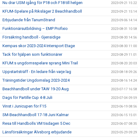
Nu drar USM igång för P18 och F18 till helgen
2023-09-21 15:22
KFUM-Spelare på Riksläger 2 Beachhandboll
2023-09-21 15:14
Erbjudande från TanumStrand
2023-09-06 14:14
Funktionärsutbildning – EMP Profixio
2023-08-31 10:58
Försäkring handboll - Gjensidige
2023-08-30 14:56
Kempas skor 2023-2024 Intersport Etage
2023-08-30 11:00
Tack för hjälpen som funktionärer
2023-08-29 11:01
KFUM:s ungdomsspelare sprang Mini Trail
2023-08-20 20:03
Uppstartsträff - En ledare från varje lag
2023-08-18 09:26
Träningstider Ungdomslag 2023-2024
2023-08-16 14:24
Beachhandboll under TAW 19-20 Aug
2023-07-17 16:58
Dags för Partille Cup 4-8 Juli
2023-07-04 09:59
Vinst i Junicupen för F15
2023-06-19 08:56
SM-Beachhandboll 17-18 Juni Kalmar
2023-06-15 15:01
Resa till Handbolls VM tisdagen 5 Dec
2023-06-07 08:35
Länsförsäkringar Älvsborg erbjudande
2023-05-29 09:29