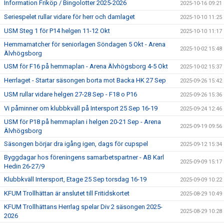
Information Friköp / Bingolotter 2025-2026
2025-10-16 09:21
Seriespelet rullar vidare för herr och damlaget
2025-10-10 11:25
USM Steg 1 för P14 helgen 11-12 Okt
2025-10-10 11:17
Hemmamatcher för seniorlagen Söndagen 5 Okt - Arena
2025-10-02 15:48
Älvhögsborg
USM för F16 på hemmaplan - Arena Älvhögsborg 4-5 Okt
2025-10-02 15:37
Herrlaget - Startar säsongen borta mot Backa HK 27 Sep
2025-09-26 15:42
USM rullar vidare helgen 27-28 Sep - F18 o P16
2025-09-26 15:36
Vi påminner om klubbkväll på Intersport 25 Sep 16-19
2025-09-24 12:46
USM för P18 på hemmaplan i helgen 20-21 Sep - Arena
2025-09-19 09:56
Älvhögsborg
Säsongen börjar dra igång igen, dags för cupspel
2025-09-12 15:34
Byggdagar hos föreningens samarbetspartner - AB Karl
2025-09-09 15:17
Hedin 26-27/9
Klubbkväll Intersport, Etage 25 Sep torsdag 16-19
2025-09-09 10:22
KFUM Trollhättan är anslutet till Fritidskortet
2025-08-29 10:49
KFUM Trollhättans Herrlag spelar Div 2 säsongen 2025-
2025-08-29 10:28
2026