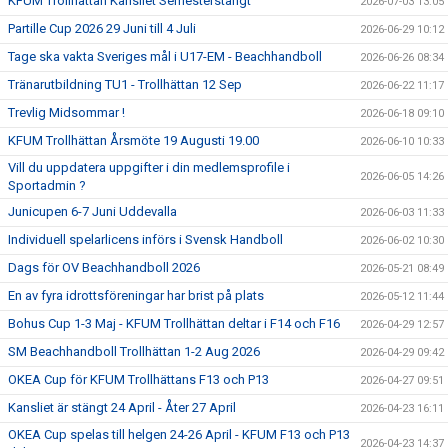
KFUM Trollhättan Kansliet Semesterstängt
2026-07-03 13:05
Partille Cup 2026 29 Juni till 4 Juli
2026-06-29 10:12
Tage ska vakta Sveriges mål i U17-EM - Beachhandboll
2026-06-26 08:34
Tränarutbildning TU1 - Trollhättan 12 Sep
2026-06-22 11:17
Trevlig Midsommar !
2026-06-18 09:10
KFUM Trollhättan Årsmöte 19 Augusti 19.00
2026-06-10 10:33
Vill du uppdatera uppgifter i din medlemsprofile i
2026-06-05 14:26
Sportadmin ?
Junicupen 6-7 Juni Uddevalla
2026-06-03 11:33
Individuell spelarlicens införs i Svensk Handboll
2026-06-02 10:30
Dags för OV Beachhandboll 2026
2026-05-21 08:49
En av fyra idrottsföreningar har brist på plats
2026-05-12 11:44
Bohus Cup 1-3 Maj - KFUM Trollhättan deltar i F14 och F16
2026-04-29 12:57
SM Beachhandboll Trollhättan 1-2 Aug 2026
2026-04-29 09:42
OKEA Cup för KFUM Trollhättans F13 och P13
2026-04-27 09:51
Kansliet är stängt 24 April - Åter 27 April
2026-04-23 16:11
OKEA Cup spelas till helgen 24-26 April - KFUM F13 och P13
2026-04-23 14:37