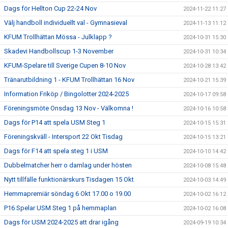
Dags för Hellton Cup 22-24 Nov
2024-11-22 11:27
Välj handboll individuellt val - Gymnasieval
2024-11-13 11:12
KFUM Trollhättan Mössa - Julklapp ?
2024-10-31 15:30
Skadevi Handbollscup 1-3 November
2024-10-31 10:34
KFUM-Spelare till Sverige Cupen 8-10 Nov
2024-10-28 13:42
Tränarutbildning 1 - KFUM Trollhättan 16 Nov
2024-10-21 15:39
Information Friköp / Bingolotter 2024-2025
2024-10-17 09:58
Föreningsmöte Onsdag 13 Nov - Välkomna !
2024-10-16 10:58
Dags för P14 att spela USM Steg 1
2024-10-15 15:31
Föreningskväll - Intersport 22 Okt Tisdag
2024-10-15 13:21
Dags för F14 att spela steg 1 i USM
2024-10-10 14:42
Dubbelmatcher herr o damlag under hösten
2024-10-08 15:48
Nytt tillfälle funktionärskurs Tisdagen 15 Okt
2024-10-03 14:49
Hemmapremiär söndag 6 Okt 17.00 o 19.00
2024-10-02 16:12
P16 Spelar USM Steg 1 på hemmaplan
2024-10-02 16:08
Dags för USM 2024-2025 att drar igång
2024-09-19 10:34