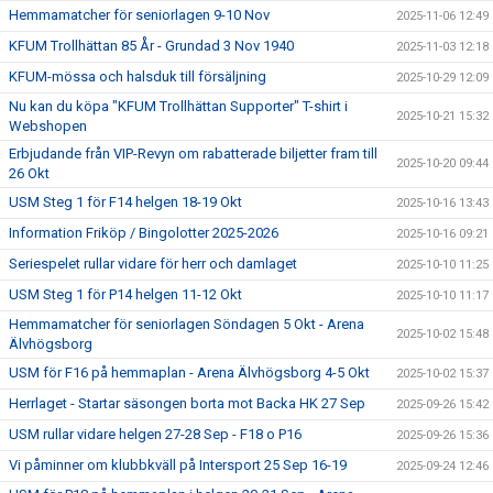
Hemmamatcher för seniorlagen 9-10 Nov
2025-11-06 12:49
KFUM Trollhättan 85 År - Grundad 3 Nov 1940
2025-11-03 12:18
KFUM-mössa och halsduk till försäljning
2025-10-29 12:09
Nu kan du köpa "KFUM Trollhättan Supporter" T-shirt i
2025-10-21 15:32
Webshopen
Erbjudande från VIP-Revyn om rabatterade biljetter fram till
2025-10-20 09:44
26 Okt
USM Steg 1 för F14 helgen 18-19 Okt
2025-10-16 13:43
Information Friköp / Bingolotter 2025-2026
2025-10-16 09:21
Seriespelet rullar vidare för herr och damlaget
2025-10-10 11:25
USM Steg 1 för P14 helgen 11-12 Okt
2025-10-10 11:17
Hemmamatcher för seniorlagen Söndagen 5 Okt - Arena
2025-10-02 15:48
Älvhögsborg
USM för F16 på hemmaplan - Arena Älvhögsborg 4-5 Okt
2025-10-02 15:37
Herrlaget - Startar säsongen borta mot Backa HK 27 Sep
2025-09-26 15:42
USM rullar vidare helgen 27-28 Sep - F18 o P16
2025-09-26 15:36
Vi påminner om klubbkväll på Intersport 25 Sep 16-19
2025-09-24 12:46