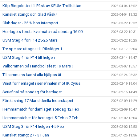
Köp Bingolotter till Påsk av KFUM Trollhättan
2023-04-04 13:52
Kansliet stängt och Glad Påsk !
2023-04-04 13:32
Clubdagar - 25 % hos Intersport
2023-03-22 15:32
Herrlagets första kvalmatch på söndag 16.00
2023-03-22 10:31
USM Steg 4 för F14 25-26 Mars
2023-03-22 10:25
Tre spelare uttagna till Riksläger 1
2023-03-17 09:04
USM Steg 4 för P14 till helgen
2023-03-14 14:47
Välkommen på Handbollsfest 19 Mars !
2023-03-07 15:57
Tillsammans kan vi alla hjälpas åt
2023-02-24 08:32
Vinst för herrlaget i seriefinalen mot IK Cyrus
2023-02-19 19:04
Seriefinal på söndag för herrlaget
2023-02-16 14:49
Föreläsning 17 Mars Ideella ledarskapet
2023-02-09 14:29
Hemmamatch för damlaget söndag 12 Feb
2023-02-09 10:47
Hemmamatcher för herrlaget 5 Feb o 7 Feb
2023-02-02 13:04
USM Steg 3 för F14 helgen 4-5 Feb
2023-02-02 12:53
Kansliet stängt 27 - 31 Jan
2023-01-25 11:36