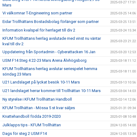
2025-03-27 17:51
Mars
Vi välkomnar T-Engineering som partner
2025-03-25 14:06
Eidar Trollhättans Bostadsbolag förlänger som partner
2025-03-25 13:51
Information kvalspel för herrlaget till div 2
2025-03-24 15:34
KFUM Trollhättans herrlag avslutade med vinst nu väntar
2025-03-23 21:22
kval till div 2
Uppdatering från Sportadmin - Cyberattacken 16 Jan
2025-03-20 12:53
USM F14 Steg 4 22-23 Mars Arena Älvhögsborg
2025-03-18 11:12
KFUM Trollhättans herrlag avslutar seriespelet hemma
2025-03-18 11:00
söndag 23 Mars
U21 Landslaget på lyckat besök 10-11 Mars
2025-03-13 10:56
U21 landslaget herrar kommer till Trollhättan 10-11 Mars
2025-03-04 14:03
Ny styrelse i KFUM Trollhättan Handboll
2025-02-14 12:06
KFUM Trollhättan - Mössa 5 st kvar säljes
2025-01-31 09:34
Knattehandboll födda 2019-2020
2025-01-08 10:48
Julklapps tips - KFUM Trollhättan
2024-12-05 14:00
Dags för steg 2 USM F14
2024-12-05 13:34