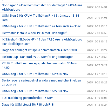
Söndagen 14 Dec hemmamatch för damlaget 14.00 Arena
2025-12-10 14:34
Älvhögsborg
USM Steg 2 för KFUM Trollhättan F14 i Strömstad 13-14
2025-12-10 14:06
Dec
USM Steg 2 för KFUM Trollhättan P14 i Torslanda 6-7 Dec
2025-12-05 15:16
Herrmatch inställd 4 dec 19.00 mot HP Kongelf
2025-12-03 14:55
IK Sävehof - Skövde HF - 11 Jan 17.30 Arena Älvhögsborg
2025-12-03 10:16
Handbollsligan Dam
Dags för herrlaget att spela hemmamatch 4 Dec 19.00
2025-12-01 13:27
Hellton Cup i Karlstad 29-30 Nov för ungdomslagen
2025-11-27 08:53
KFUM Trollhättan damlag spelar hemmamatch 30 Nov
2025-11-27 08:22
14.00
USM Steg 2 för KFUM Trollhättan F16 29-30 Nov
2025-11-27 08:18
Seniorlagens seriespel rullar vidare med matcher i helgen
2025-11-20 10:23
22-23 Nov
USM Steg 2 för KFUM Trollhättan P16 22-23 Nov
2025-11-20 10:17
TU1 utbildning genomfördes 15 Nov
2025-11-19 16:07
Dags för USM steg 2 för P18 och F18
2025-11-12 13:27