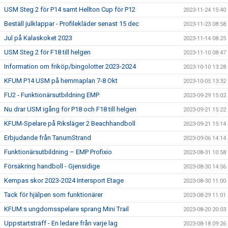
USM Steg 2 för P14 samt Hellton Cup för P12
2023-11-24 15:40
Beställ julklappar - Profilekläder senast 15 dec
2023-11-23 08:58
Jul på Kalaskoket 2023
2023-11-14 08:25
USM Steg 2 för F18 till helgen
2023-11-10 08:47
Information om friköp/bingolotter 2023-2024
2023-10-10 13:28
KFUM P14 USM på hemmaplan 7-8 Okt
2023-10-05 13:32
FU2 - Funktionärsutbildning EMP
2023-09-29 15:02
Nu drar USM igång för P18 och F18 till helgen
2023-09-21 15:22
KFUM-Spelare på Riksläger 2 Beachhandboll
2023-09-21 15:14
Erbjudande från TanumStrand
2023-09-06 14:14
Funktionärsutbildning – EMP Profixio
2023-08-31 10:58
Försäkring handboll - Gjensidige
2023-08-30 14:56
Kempas skor 2023-2024 Intersport Etage
2023-08-30 11:00
Tack för hjälpen som funktionärer
2023-08-29 11:01
KFUM:s ungdomsspelare sprang Mini Trail
2023-08-20 20:03
Uppstartsträff - En ledare från varje lag
2023-08-18 09:26