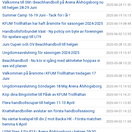
Välkomna till SM i Beachhandboll på Arena Älvhögsborg nu
2025-06-24 11:35
till helgen 28-29 Juni
Summer Camp 16-19 Juni - Tack för i år !
2025-06-19 16:13
KFUM Trollhättan har haft årsmöte för säsongen 2024-2025
2025-06-19 08:48
Handbollsförbundet Väst - Ny policy om byte av föreningen
2025-06-02 12:59
för spelare upp till U19
Juni Cupen och OV Beachhandboll till helgen
2025-05-28 15:20
Ungdomsavslutning för säsongen 2024-2025
2025-05-19 15:47
Beachhandboll - Nu kör vi igång med aktiviteter hoppas vi
2025-05-08 13:25
ses vid planen
Välkommen på årsmöte i KFUM Trollhättan tisdagen 17
2025-05-08 12:39
Juni
Ungdomsavslutning Söndagen 18 Maj Arena Älvhögsborg
2025-04-15 14:55
Köp dina Bingolotter till Påsk av KFUM Trollhättan
2025-04-15 14:21
Flera handbollscuper till helgen 11-13 April
2025-04-11 13:45
Knattehandbollen avslutar sin första handbollssäsong
2025-04-07 14:22
Nu väntar kvalspel till div 2 mot Backa HK - Första matchen
2025-04-02 11:04
hemma 6 April
USM Steg 4 för P14 i Arena Älvhögsborg i helgen 29-30