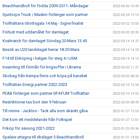
Beachhandboll för födda 2009-2011- Måndagar
2022-04-26 10:49
Sjuntorps Truck / Maskin förlänger som partner
2022-03-24 13:10
Trollhättans Idrottsgala 14 Maj - Signe finalist
2022-03-22 10:50
Förlust med uddamålet för damlaget
2022-03-20 20:35
Kvalmatch för damlaget Söndag 20 Mars 13.45
2022-03-14 14:37
Besök av U20 landslaget herrar 18-20 Mars
2022-03-14 14:23
F14 till Enköping i helgen för steg 4 i USM
2022-03-14 14:15
Insamling till förmån för krigsoffer i Ukraina
2022-03-03 11:27
Skobag från Kempa finns och köpa på kansliet
2022-03-02 08:35
Trollhättan Energi partner 2022-2023
2022-02-10 15:24
PEAB förlänger som partner till KFUM Trollhättan
2022-02-10 14:55
Restriktioner tas bort den 9 februari
2022-02-09 08:39
Till minne - Jackloo - Tack alla som skänkt gåva
2022-01-27 15:53
Det kom ett meddelande från Folkspel
2022-01-27 12:01
Friköp för säsong 2021-2022
2022-01-25 09:36
Spelare uttagna till riksläger 3 Beachhandboll
2022-01-21 13:02