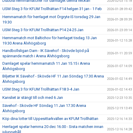
Dubbla hemmamatcher för damlaget denna veckan
2026-02-03 15:18
USM Steg 3 för KFUM Trollhättan F14 helgen 31 jan - 1 Feb
2026-01-28 09:42
Hemmamatch för herrlaget mot Örgryte IS torsdag 29 Jan
2026-01-28 09:39
19.30
USM Steg 3 för KFUM Trollhättan P14 24-25 Jan
2026-01-23 09:14
Hemmamatch mot Baltichov för herrlaget tisdag 13 Jan
2026-01-12 15:28
19.30 Arena Älvhögsborg
Handbollsligan Dam - IK Sävehof - Skövde bjöd på
2026-01-11 20:59
spännande match i Arena Älvhögsborg
Damlaget spelar hemmamatch 11 Jan 15.15 i Arena
2026-01-07 14:09
Älvhögsborg
Biljetter IK Sävehof - Skövde HF 11 Jan Söndag 17.30 Arena
2026-01-02 14:49
Älvhögsborg
USM Steg 3 för KFUM Trollhättan F18 3-4 Jan
2026-01-02 14:43
Kansliet är stängt till och med 6 Jan
2025-12-23 10:35
Sävehof - Skövde HF Söndag 11 Jan 17.30 Arena
2025-12-19 13:49
Älvhögsborg
Köp dina lotter till Uppesittarkvällen av KFUM Trollhättan
2025-12-16 14:33
Herrlaget spelar hemma 20 dec 16.00 - Sista matchen innan
2025-12-16 14:28
juluppehåll