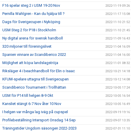
F16 spelar steg 2 i USM 19-20 Nov
2022-11-19 09:26
Pernilla Wahlgren - Kan du hjälpa till ?
2022-11-17 15:08
Dags för Sverigecupen i Nyköping
2022-11-10 21:52
USM Steg 2 för P18 i Stockholm
2022-11-10 21:45
Ny digital arena för svensk handboll
2022-11-09 16:43
320 miljoner till föreningslivet
2022-11-04 16:09
Spanien vinnare av Scandiberico 2022
2022-11-04 16:00
Möjlighet att köpa landslagströja
2022-11-01 08:32
Riksläger 4 i beachhandboll för Elin o Isaac
2022-10-21 14:18
KFUM-spelare uttagna till Sverigecupen
2022-10-12 14:08
Scandiberico Tournament i Trollhättan
2022-10-05 17:24
USM för P14 till helgen 8-9 Okt
2022-10-05 16:54
Kansliet stängt 6-7 Nov åter 10 Nov
2022-10-05 16:49
I helgen var många lag iväg på cupspel
2022-09-19 19:16
Profilebeställning Intersport Onsdag 14 Sep
2022-09-07 13:35
Träningstider Ungdom säsongen 2022-2023
2022-07-31 11:10