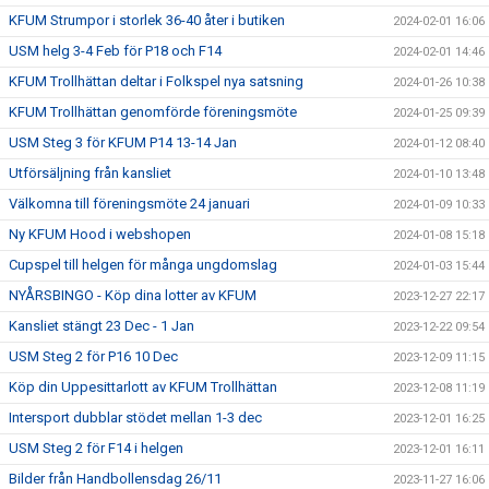
KFUM Strumpor i storlek 36-40 åter i butiken
2024-02-01 16:06
USM helg 3-4 Feb för P18 och F14
2024-02-01 14:46
KFUM Trollhättan deltar i Folkspel nya satsning
2024-01-26 10:38
KFUM Trollhättan genomförde föreningsmöte
2024-01-25 09:39
USM Steg 3 för KFUM P14 13-14 Jan
2024-01-12 08:40
Utförsäljning från kansliet
2024-01-10 13:48
Välkomna till föreningsmöte 24 januari
2024-01-09 10:33
Ny KFUM Hood i webshopen
2024-01-08 15:18
Cupspel till helgen för många ungdomslag
2024-01-03 15:44
NYÅRSBINGO - Köp dina lotter av KFUM
2023-12-27 22:17
Kansliet stängt 23 Dec - 1 Jan
2023-12-22 09:54
USM Steg 2 för P16 10 Dec
2023-12-09 11:15
Köp din Uppesittarlott av KFUM Trollhättan
2023-12-08 11:19
Intersport dubblar stödet mellan 1-3 dec
2023-12-01 16:25
USM Steg 2 för F14 i helgen
2023-12-01 16:11
Bilder från Handbollensdag 26/11
2023-11-27 16:06