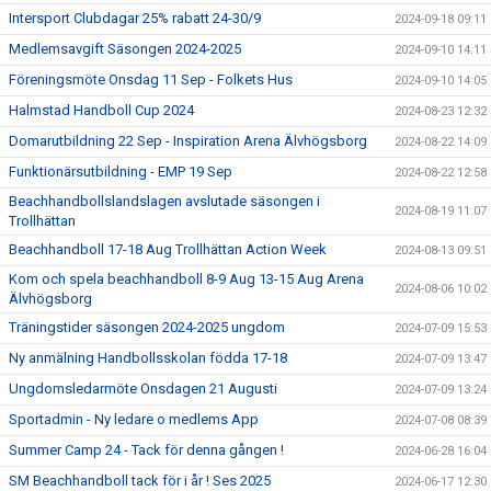
Intersport Clubdagar 25% rabatt 24-30/9
2024-09-18 09:11
Medlemsavgift Säsongen 2024-2025
2024-09-10 14:11
Föreningsmöte Onsdag 11 Sep - Folkets Hus
2024-09-10 14:05
Halmstad Handboll Cup 2024
2024-08-23 12:32
Domarutbildning 22 Sep - Inspiration Arena Älvhögsborg
2024-08-22 14:09
Funktionärsutbildning - EMP 19 Sep
2024-08-22 12:58
Beachhandbollslandslagen avslutade säsongen i
2024-08-19 11:07
Trollhättan
Beachhandboll 17-18 Aug Trollhättan Action Week
2024-08-13 09:51
Kom och spela beachhandboll 8-9 Aug 13-15 Aug Arena
2024-08-06 10:02
Älvhögsborg
Träningstider säsongen 2024-2025 ungdom
2024-07-09 15:53
Ny anmälning Handbollsskolan födda 17-18
2024-07-09 13:47
Ungdomsledarmöte Onsdagen 21 Augusti
2024-07-09 13:24
Sportadmin - Ny ledare o medlems App
2024-07-08 08:39
Summer Camp 24 - Tack för denna gången !
2024-06-28 16:04
SM Beachhandboll tack för i år ! Ses 2025
2024-06-17 12:30