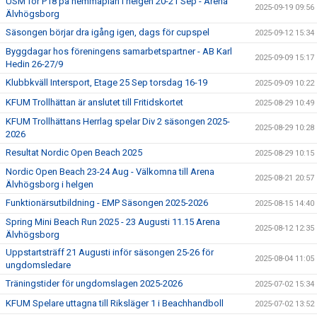
USM för P18 på hemmaplan i helgen 20-21 Sep - Arena
2025-09-19 09:56
Älvhögsborg
Säsongen börjar dra igång igen, dags för cupspel
2025-09-12 15:34
Byggdagar hos föreningens samarbetspartner - AB Karl
2025-09-09 15:17
Hedin 26-27/9
Klubbkväll Intersport, Etage 25 Sep torsdag 16-19
2025-09-09 10:22
KFUM Trollhättan är anslutet till Fritidskortet
2025-08-29 10:49
KFUM Trollhättans Herrlag spelar Div 2 säsongen 2025-
2025-08-29 10:28
2026
Resultat Nordic Open Beach 2025
2025-08-29 10:15
Nordic Open Beach 23-24 Aug - Välkomna till Arena
2025-08-21 20:57
Älvhögsborg i helgen
Funktionärsutbildning - EMP Säsongen 2025-2026
2025-08-15 14:40
Spring Mini Beach Run 2025 - 23 Augusti 11.15 Arena
2025-08-12 12:35
Älvhögsborg
Uppstartsträff 21 Augusti inför säsongen 25-26 för
2025-08-04 11:05
ungdomsledare
Träningstider för ungdomslagen 2025-2026
2025-07-02 15:34
KFUM Spelare uttagna till Riksläger 1 i Beachhandboll
2025-07-02 13:52