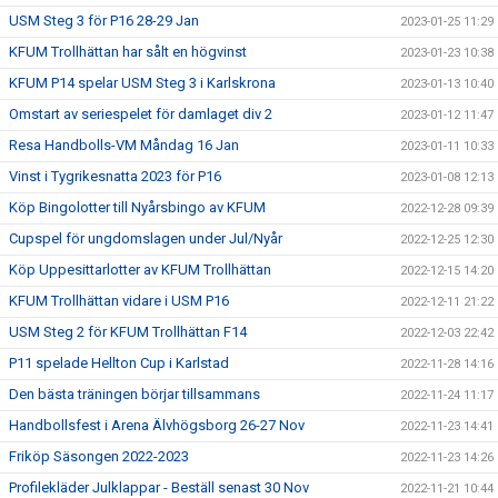
USM Steg 3 för P16 28-29 Jan
2023-01-25 11:29
KFUM Trollhättan har sålt en högvinst
2023-01-23 10:38
KFUM P14 spelar USM Steg 3 i Karlskrona
2023-01-13 10:40
Omstart av seriespelet för damlaget div 2
2023-01-12 11:47
Resa Handbolls-VM Måndag 16 Jan
2023-01-11 10:33
Vinst i Tygrikesnatta 2023 för P16
2023-01-08 12:13
Köp Bingolotter till Nyårsbingo av KFUM
2022-12-28 09:39
Cupspel för ungdomslagen under Jul/Nyår
2022-12-25 12:30
Köp Uppesittarlotter av KFUM Trollhättan
2022-12-15 14:20
KFUM Trollhättan vidare i USM P16
2022-12-11 21:22
USM Steg 2 för KFUM Trollhättan F14
2022-12-03 22:42
P11 spelade Hellton Cup i Karlstad
2022-11-28 14:16
Den bästa träningen börjar tillsammans
2022-11-24 11:17
Handbollsfest i Arena Älvhögsborg 26-27 Nov
2022-11-23 14:41
Friköp Säsongen 2022-2023
2022-11-23 14:26
Profilekläder Julklappar - Beställ senast 30 Nov
2022-11-21 10:44