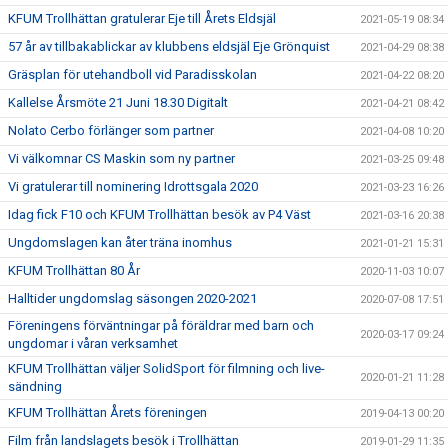
KFUM Trollhättan gratulerar Eje till Årets Eldsjäl
2021-05-19 08:34
57 år av tillbakablickar av klubbens eldsjäl Eje Grönquist
2021-04-29 08:38
Gräsplan för utehandboll vid Paradisskolan
2021-04-22 08:20
Kallelse Årsmöte 21 Juni 18.30 Digitalt
2021-04-21 08:42
Nolato Cerbo förlänger som partner
2021-04-08 10:20
Vi välkomnar CS Maskin som ny partner
2021-03-25 09:48
Vi gratulerar till nominering Idrottsgala 2020
2021-03-23 16:26
Idag fick F10 och KFUM Trollhättan besök av P4 Väst
2021-03-16 20:38
Ungdomslagen kan åter träna inomhus
2021-01-21 15:31
KFUM Trollhättan 80 År
2020-11-03 10:07
Halltider ungdomslag säsongen 2020-2021
2020-07-08 17:51
Föreningens förväntningar på föräldrar med barn och
2020-03-17 09:24
ungdomar i våran verksamhet
KFUM Trollhättan väljer SolidSport för filmning och live-
2020-01-21 11:28
sändning
KFUM Trollhättan Årets föreningen
2019-04-13 00:20
Film från landslagets besök i Trollhättan
2019-01-29 11:35