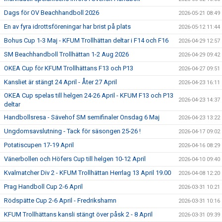
Dags för OV Beachhandboll 2026
2026-05-21 08:49
En av fyra idrottsföreningar har brist på plats
2026-05-12 11:44
Bohus Cup 1-3 Maj - KFUM Trollhättan deltar i F14 och F16
2026-04-29 12:57
SM Beachhandboll Trollhättan 1-2 Aug 2026
2026-04-29 09:42
OKEA Cup för KFUM Trollhättans F13 och P13
2026-04-27 09:51
Kansliet är stängt 24 April - Åter 27 April
2026-04-23 16:11
OKEA Cup spelas till helgen 24-26 April - KFUM F13 och P13
2026-04-23 14:37
deltar
Handbollsresa - Sävehof SM semifinaler Onsdag 6 Maj
2026-04-23 13:22
Ungdomsavslutning - Tack för säsongen 25-26 !
2026-04-17 09:02
Potatiscupen 17-19 April
2026-04-16 08:29
Vänerbollen och Höfers Cup till helgen 10-12 April
2026-04-10 09:40
Kvalmatcher Div 2 - KFUM Trollhättan Herrlag 13 April 19.00
2026-04-08 12:20
Prag Handboll Cup 2-6 April
2026-03-31 10:21
Rödspätte Cup 2-6 April - Fredrikshamn
2026-03-31 10:16
KFUM Trollhättans kansli stängt över påsk 2 - 8 April
2026-03-31 09:39