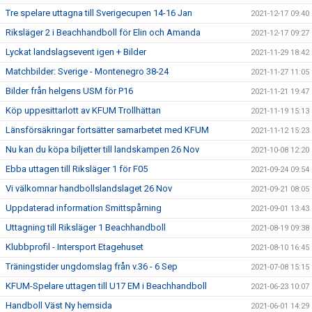
Tre spelare uttagna till Sverigecupen 14-16 Jan
2021-12-17 09:40
Riksläger 2 i Beachhandboll för Elin och Amanda
2021-12-17 09:27
Lyckat landslagsevent igen + Bilder
2021-11-29 18:42
Matchbilder: Sverige - Montenegro 38-24
2021-11-27 11:05
Bilder från helgens USM för P16
2021-11-21 19:47
Köp uppesittarlott av KFUM Trollhättan
2021-11-19 15:13
Länsförsäkringar fortsätter samarbetet med KFUM
2021-11-12 15:23
Nu kan du köpa biljetter till landskampen 26 Nov
2021-10-08 12:20
Ebba uttagen till Riksläger 1 för F05
2021-09-24 09:54
Vi välkomnar handbollslandslaget 26 Nov
2021-09-21 08:05
Uppdaterad information Smittspårning
2021-09-01 13:43
Uttagning till Riksläger 1 Beachhandboll
2021-08-19 09:38
Klubbprofil - Intersport Etagehuset
2021-08-10 16:45
Träningstider ungdomslag från v.36 - 6 Sep
2021-07-08 15:15
KFUM-Spelare uttagen till U17 EM i Beachhandboll
2021-06-23 10:07
Handboll Väst Ny hemsida
2021-06-01 14:29