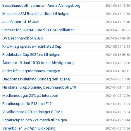
Beachhandboll i sommar - Arena Älvhögsborg
2024-06-11 15:30
Missa inte SM Beachhandboll till helgen
2024-06-11 11:48
Juni Cupen 14-16 Juni
2024-06-11 11:40
Premiär för JOYNA - Stöd KFUM Trollhättan
2024-06-05 09:55
OV Beachhandboll 2024
2024-05-27 09:28
KFUM-lag spelade Fredrikstad Cup
2024-05-21 10:53
Fredrikstad Cup 2024 nu till helgen
2024-05-16 08:35
Årsmöte 19 Juni 18.00 Arena Älvhögsborg
2024-05-15 16:20
Bilder från ungsdomsavslutningen
2024-05-13 09:11
Ungdomsavslutning Söndag den 12 Maj
2024-04-25 13:18
Nu startar vi upp träning beachhandboll v.19
2024-04-24 14:23
Medlemsdagar 25% på Intersport
2024-04-22 12:26
Potatiscupen för P13 och F12
2024-04-19 11:04
Vi välkomnar U20 landslaget 8-9 Maj
2024-04-12 16:54
Potatiscupen och kvalmatch till helgen
2024-04-12 10:44
Vänerbollen 5-7 April Lidköping
2024-04-05 15:54