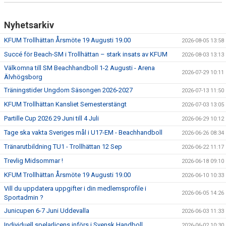
Nyhetsarkiv
KFUM Trollhättan Årsmöte 19 Augusti 19.00
2026-08-05 13:58
Succé för Beach-SM i Trollhättan – stark insats av KFUM
2026-08-03 13:13
Välkomna till SM Beachhandboll 1-2 Augusti - Arena
2026-07-29 10:11
Älvhögsborg
Träningstider Ungdom Säsongen 2026-2027
2026-07-13 11:50
KFUM Trollhättan Kansliet Semesterstängt
2026-07-03 13:05
Partille Cup 2026 29 Juni till 4 Juli
2026-06-29 10:12
Tage ska vakta Sveriges mål i U17-EM - Beachhandboll
2026-06-26 08:34
Tränarutbildning TU1 - Trollhättan 12 Sep
2026-06-22 11:17
Trevlig Midsommar !
2026-06-18 09:10
KFUM Trollhättan Årsmöte 19 Augusti 19.00
2026-06-10 10:33
Vill du uppdatera uppgifter i din medlemsprofile i
2026-06-05 14:26
Sportadmin ?
Junicupen 6-7 Juni Uddevalla
2026-06-03 11:33
Individuell spelarlicens införs i Svensk Handboll
2026-06-02 10:30