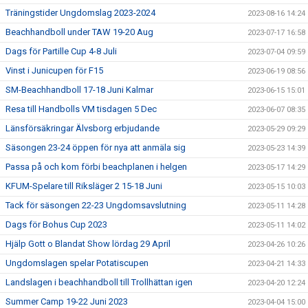
Träningstider Ungdomslag 2023-2024
2023-08-16 14:24
Beachhandboll under TAW 19-20 Aug
2023-07-17 16:58
Dags för Partille Cup 4-8 Juli
2023-07-04 09:59
Vinst i Junicupen för F15
2023-06-19 08:56
SM-Beachhandboll 17-18 Juni Kalmar
2023-06-15 15:01
Resa till Handbolls VM tisdagen 5 Dec
2023-06-07 08:35
Länsförsäkringar Älvsborg erbjudande
2023-05-29 09:29
Säsongen 23-24 öppen för nya att anmäla sig
2023-05-23 14:39
Passa på och kom förbi beachplanen i helgen
2023-05-17 14:29
KFUM-Spelare till Riksläger 2 15-18 Juni
2023-05-15 10:03
Tack för säsongen 22-23 Ungdomsavslutning
2023-05-11 14:28
Dags för Bohus Cup 2023
2023-05-11 14:02
Hjälp Gott o Blandat Show lördag 29 April
2023-04-26 10:26
Ungdomslagen spelar Potatiscupen
2023-04-21 14:33
Landslagen i beachhandboll till Trollhättan igen
2023-04-20 12:24
Summer Camp 19-22 Juni 2023
2023-04-04 15:00