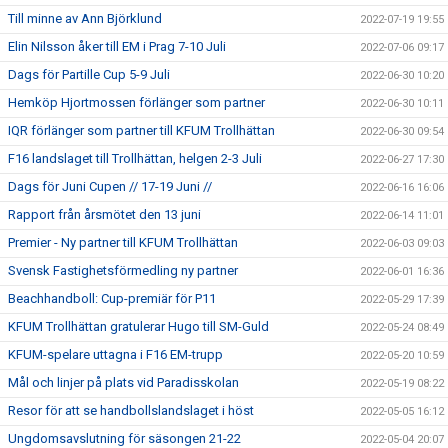
Till minne av Ann Björklund
2022-07-19 19:55
Elin Nilsson åker till EM i Prag 7-10 Juli
2022-07-06 09:17
Dags för Partille Cup 5-9 Juli
2022-06-30 10:20
Hemköp Hjortmossen förlänger som partner
2022-06-30 10:11
IQR förlänger som partner till KFUM Trollhättan
2022-06-30 09:54
F16 landslaget till Trollhättan, helgen 2-3 Juli
2022-06-27 17:30
Dags för Juni Cupen // 17-19 Juni //
2022-06-16 16:06
Rapport från årsmötet den 13 juni
2022-06-14 11:01
Premier - Ny partner till KFUM Trollhättan
2022-06-03 09:03
Svensk Fastighetsförmedling ny partner
2022-06-01 16:36
Beachhandboll: Cup-premiär för P11
2022-05-29 17:39
KFUM Trollhättan gratulerar Hugo till SM-Guld
2022-05-24 08:49
KFUM-spelare uttagna i F16 EM-trupp
2022-05-20 10:59
Mål och linjer på plats vid Paradisskolan
2022-05-19 08:22
Resor för att se handbollslandslaget i höst
2022-05-05 16:12
Ungdomsavslutning för säsongen 21-22
2022-05-04 20:07