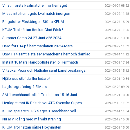
Vinst i första kvalmatchen för herrlaget
2024-04-04 08:22
Missa inte herrlagets kvalmatch imorgon
2024-04-02 11:48
Bingolotter Påskbingo - Stötta KFUM
2024-03-27 15:09
KFUM Trollhättan önskar Glad Påsk !
2024-03-27 11:05
Summer Camp 24-27 Juni v.26 2024
2024-03-26 13:30
USM för F14 på hemmaplanen 23-24 Mars
2024-03-22 11:02
USM P14 samt sista seriematcherna herr och damlag
2024-03-14 11:12
Inställt 10 Mars Handbollsfesten o Herrmatch
2024-03-09 17:24
Vi tackar Petra och Nathalie samt Länsförsäkringar
2024-03-05 15:12
Hjälp oss utbilda fler ledare !
2024-03-01 10:34
Lagfotografering 4-5 Mars
2024-02-22 09:09
SM i beachhandboll till Trollhättan 15-16 Juni
2024-02-21 13:00
Herrlaget mot IK Baltichov i ATG Svenska Cupen
2024-02-16 11:02
KFUM spelare till Riksläger 3 Beachhandboll
2024-02-14 11:04
Nu är vi igång med målvaktsträning
2024-02-12 15:08
KFUM Trollhättan sålde Högvinsten
2024-02-09 15:00