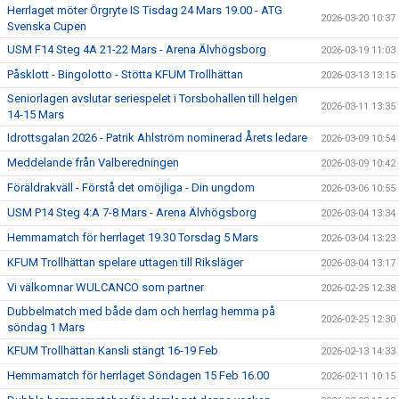
Herrlaget möter Örgryte IS Tisdag 24 Mars 19.00 - ATG
2026-03-20 10:37
Svenska Cupen
USM F14 Steg 4A 21-22 Mars - Arena Älvhögsborg
2026-03-19 11:03
Påsklott - Bingolotto - Stötta KFUM Trollhättan
2026-03-13 13:15
Seniorlagen avslutar seriespelet i Torsbohallen till helgen
2026-03-11 13:35
14-15 Mars
Idrottsgalan 2026 - Patrik Ahlström nominerad Årets ledare
2026-03-09 10:54
Meddelande från Valberedningen
2026-03-09 10:42
Föräldrakväll - Förstå det omöjliga - Din ungdom
2026-03-06 10:55
USM P14 Steg 4:A 7-8 Mars - Arena Älvhögsborg
2026-03-04 13:34
Hemmamatch för herrlaget 19.30 Torsdag 5 Mars
2026-03-04 13:23
KFUM Trollhättan spelare uttagen till Riksläger
2026-03-04 13:17
Vi välkomnar WULCANCO som partner
2026-02-25 12:38
Dubbelmatch med både dam och herrlag hemma på
2026-02-25 12:30
söndag 1 Mars
KFUM Trollhättan Kansli stängt 16-19 Feb
2026-02-13 14:33
Hemmamatch för herrlaget Söndagen 15 Feb 16.00
2026-02-11 10:15