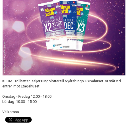
KALENDER
HEMMAMATCHER
BILDGALLERI
MATCHER
BLI MEDLEM
FÖRSÄKRING HANDBOLL
TRÄNINGSTID UNGDOM 2627
KFUM Trollhättan säljer Bingolotter till Nyårsbingo i Sibahuset. Vi står vid
entrén mot Etagehuset.
VISION
Onsdag - Fredag 12.00 - 18.00
SPONSORPAKET
Lördag 10.00 - 15.00
Välkomna !
STYRELSEN
MINA SIDOR