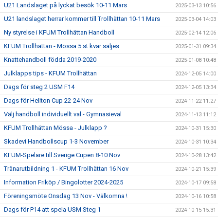
U21 Landslaget på lyckat besök 10-11 Mars
2025-03-13 10:56
U21 landslaget herrar kommer till Trollhättan 10-11 Mars
2025-03-04 14:03
Ny styrelse i KFUM Trollhättan Handboll
2025-02-14 12:06
KFUM Trollhättan - Mössa 5 st kvar säljes
2025-01-31 09:34
Knattehandboll födda 2019-2020
2025-01-08 10:48
Julklapps tips - KFUM Trollhättan
2024-12-05 14:00
Dags för steg 2 USM F14
2024-12-05 13:34
Dags för Hellton Cup 22-24 Nov
2024-11-22 11:27
Välj handboll individuellt val - Gymnasieval
2024-11-13 11:12
KFUM Trollhättan Mössa - Julklapp ?
2024-10-31 15:30
Skadevi Handbollscup 1-3 November
2024-10-31 10:34
KFUM-Spelare till Sverige Cupen 8-10 Nov
2024-10-28 13:42
Tränarutbildning 1 - KFUM Trollhättan 16 Nov
2024-10-21 15:39
Information Friköp / Bingolotter 2024-2025
2024-10-17 09:58
Föreningsmöte Onsdag 13 Nov - Välkomna !
2024-10-16 10:58
Dags för P14 att spela USM Steg 1
2024-10-15 15:31