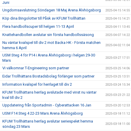
Juni
Ungdomsavslutning Söndagen 18 Maj Arena Älvhögsborg
2025-04-15 14:55
Köp dina Bingolotter till Påsk av KFUM Trollhättan
2025-04-15 14:21
Flera handbollscuper till helgen 11-13 April
2025-04-11 13:45
Knattehandbollen avslutar sin första handbollssäsong
2025-04-07 14:22
Nu väntar kvalspel till div 2 mot Backa HK - Första matchen
2025-04-02 11:04
hemma 6 April
USM Steg 4 för P14 i Arena Älvhögsborg i helgen 29-30
2025-03-27 17:51
Mars
Vi välkomnar T-Engineering som partner
2025-03-25 14:06
Eidar Trollhättans Bostadsbolag förlänger som partner
2025-03-25 13:51
Information kvalspel för herrlaget till div 2
2025-03-24 15:34
KFUM Trollhättans herrlag avslutade med vinst nu väntar
2025-03-23 21:22
kval till div 2
Uppdatering från Sportadmin - Cyberattacken 16 Jan
2025-03-20 12:53
USM F14 Steg 4 22-23 Mars Arena Älvhögsborg
2025-03-18 11:12
KFUM Trollhättans herrlag avslutar seriespelet hemma
2025-03-18 11:00
söndag 23 Mars