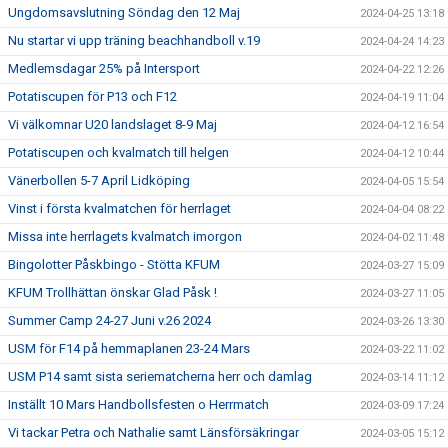
Ungdomsavslutning Söndag den 12 Maj
2024-04-25 13:18
Nu startar vi upp träning beachhandboll v.19
2024-04-24 14:23
Medlemsdagar 25% på Intersport
2024-04-22 12:26
Potatiscupen för P13 och F12
2024-04-19 11:04
Vi välkomnar U20 landslaget 8-9 Maj
2024-04-12 16:54
Potatiscupen och kvalmatch till helgen
2024-04-12 10:44
Vänerbollen 5-7 April Lidköping
2024-04-05 15:54
Vinst i första kvalmatchen för herrlaget
2024-04-04 08:22
Missa inte herrlagets kvalmatch imorgon
2024-04-02 11:48
Bingolotter Påskbingo - Stötta KFUM
2024-03-27 15:09
KFUM Trollhättan önskar Glad Påsk !
2024-03-27 11:05
Summer Camp 24-27 Juni v.26 2024
2024-03-26 13:30
USM för F14 på hemmaplanen 23-24 Mars
2024-03-22 11:02
USM P14 samt sista seriematcherna herr och damlag
2024-03-14 11:12
Inställt 10 Mars Handbollsfesten o Herrmatch
2024-03-09 17:24
Vi tackar Petra och Nathalie samt Länsförsäkringar
2024-03-05 15:12