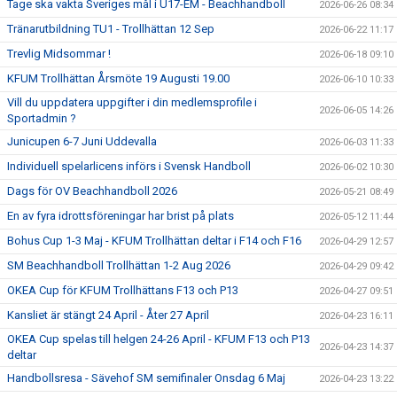
Tage ska vakta Sveriges mål i U17-EM - Beachhandboll
2026-06-26 08:34
Tränarutbildning TU1 - Trollhättan 12 Sep
2026-06-22 11:17
Trevlig Midsommar !
2026-06-18 09:10
KFUM Trollhättan Årsmöte 19 Augusti 19.00
2026-06-10 10:33
Vill du uppdatera uppgifter i din medlemsprofile i
2026-06-05 14:26
Sportadmin ?
Junicupen 6-7 Juni Uddevalla
2026-06-03 11:33
Individuell spelarlicens införs i Svensk Handboll
2026-06-02 10:30
Dags för OV Beachhandboll 2026
2026-05-21 08:49
En av fyra idrottsföreningar har brist på plats
2026-05-12 11:44
Bohus Cup 1-3 Maj - KFUM Trollhättan deltar i F14 och F16
2026-04-29 12:57
SM Beachhandboll Trollhättan 1-2 Aug 2026
2026-04-29 09:42
OKEA Cup för KFUM Trollhättans F13 och P13
2026-04-27 09:51
Kansliet är stängt 24 April - Åter 27 April
2026-04-23 16:11
OKEA Cup spelas till helgen 24-26 April - KFUM F13 och P13
2026-04-23 14:37
deltar
Handbollsresa - Sävehof SM semifinaler Onsdag 6 Maj
2026-04-23 13:22