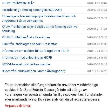
KFUM Trollhättan 80 År
2020-11-03 10:07
Halltider ungdomslag säsongen 2020-2021
2020-07-08 17:51
Föreningens förväntningar på föräldrar med barn och
2020-03-17 09:24
ungdomar i våran verksamhet
KFUM Trollhättan väljer SolidSport för filmning och live-
2020-01-21 11:28
sändning
KFUM Trollhättan Årets föreningen
2019-04-13 00:20
Film från landslagets besök i Trollhättan
2019-01-29 11:35
Information om utskick friköp/bingolotter 18-19
2018-10-24 15:43
Information med anledning av GDPR
2018-05-23 16:59
U20 VM-kvalet bjöd på bra matcher
2018-03-25 20:12
Bilder från landskampen i Arena Älvhögsborg
2017-12-06 14:26
Landslaget träffade våra ungdomsspelare
2017-11-28 22:00
Stort tack för igår !
För att hemsidan ska fungera korrekt använder vi nödvändiga
2017-11-28 16:01
cookies från SportAdmin. Dessa går inte att stänga av.
Föreningens gamla matchtröjor i Zambia
2017-10-02 10:49
Föreningen kan också använda frivilliga cookies, t.ex. för statistik
eller marknadsföring. Du väljer själv om du vill acceptera dessa.
Anpassa dina val