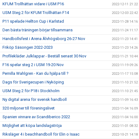
KFUM Trollhättan vidare i USM P16
2022-12-11 21:22
USM Steg 2 för KFUM Trollhättan F14
2022-12-03 22:42
P11 spelade Hellton Cup i Karlstad
2022-11-28 14:16
Den bästa träningen börjar tillsammans
2022-11-24 11:17
Handbollsfest i Arena Älvhögsborg 26-27 Nov
2022-11-23 14:41
Friköp Säsongen 2022-2023
2022-11-23 14:26
Profilekläder Julklappar - Beställ senast 30 Nov
2022-11-21 10:44
F16 spelar steg 2 i USM 19-20 Nov
2022-11-19 09:26
Pernilla Wahlgren - Kan du hjälpa till ?
2022-11-17 15:08
Dags för Sverigecupen i Nyköping
2022-11-10 21:52
USM Steg 2 för P18 i Stockholm
2022-11-10 21:45
Ny digital arena för svensk handboll
2022-11-09 16:43
320 miljoner till föreningslivet
2022-11-04 16:09
Spanien vinnare av Scandiberico 2022
2022-11-04 16:00
Möjlighet att köpa landslagströja
2022-11-01 08:32
Riksläger 4 i beachhandboll för Elin o Isaac
2022-10-21 14:18