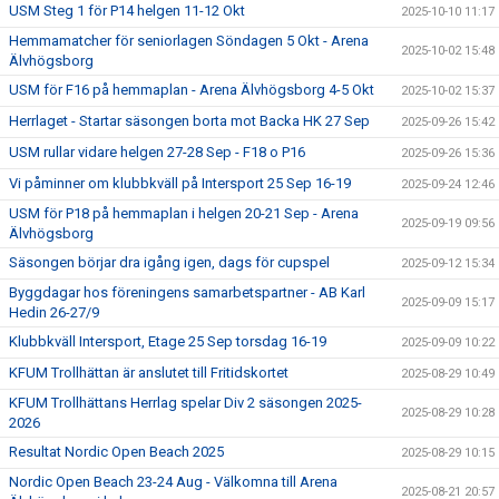
USM Steg 1 för P14 helgen 11-12 Okt
2025-10-10 11:17
Hemmamatcher för seniorlagen Söndagen 5 Okt - Arena
2025-10-02 15:48
Älvhögsborg
USM för F16 på hemmaplan - Arena Älvhögsborg 4-5 Okt
2025-10-02 15:37
Herrlaget - Startar säsongen borta mot Backa HK 27 Sep
2025-09-26 15:42
USM rullar vidare helgen 27-28 Sep - F18 o P16
2025-09-26 15:36
Vi påminner om klubbkväll på Intersport 25 Sep 16-19
2025-09-24 12:46
USM för P18 på hemmaplan i helgen 20-21 Sep - Arena
2025-09-19 09:56
Älvhögsborg
Säsongen börjar dra igång igen, dags för cupspel
2025-09-12 15:34
Byggdagar hos föreningens samarbetspartner - AB Karl
2025-09-09 15:17
Hedin 26-27/9
Klubbkväll Intersport, Etage 25 Sep torsdag 16-19
2025-09-09 10:22
KFUM Trollhättan är anslutet till Fritidskortet
2025-08-29 10:49
KFUM Trollhättans Herrlag spelar Div 2 säsongen 2025-
2025-08-29 10:28
2026
Resultat Nordic Open Beach 2025
2025-08-29 10:15
Nordic Open Beach 23-24 Aug - Välkomna till Arena
2025-08-21 20:57