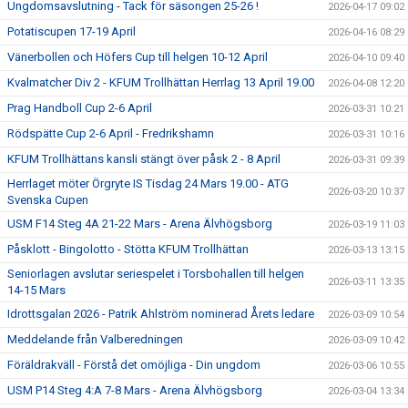
Ungdomsavslutning - Tack för säsongen 25-26 !
2026-04-17 09:02
Potatiscupen 17-19 April
2026-04-16 08:29
Vänerbollen och Höfers Cup till helgen 10-12 April
2026-04-10 09:40
Kvalmatcher Div 2 - KFUM Trollhättan Herrlag 13 April 19.00
2026-04-08 12:20
Prag Handboll Cup 2-6 April
2026-03-31 10:21
Rödspätte Cup 2-6 April - Fredrikshamn
2026-03-31 10:16
KFUM Trollhättans kansli stängt över påsk 2 - 8 April
2026-03-31 09:39
Herrlaget möter Örgryte IS Tisdag 24 Mars 19.00 - ATG
2026-03-20 10:37
Svenska Cupen
USM F14 Steg 4A 21-22 Mars - Arena Älvhögsborg
2026-03-19 11:03
Påsklott - Bingolotto - Stötta KFUM Trollhättan
2026-03-13 13:15
Seniorlagen avslutar seriespelet i Torsbohallen till helgen
2026-03-11 13:35
14-15 Mars
Idrottsgalan 2026 - Patrik Ahlström nominerad Årets ledare
2026-03-09 10:54
Meddelande från Valberedningen
2026-03-09 10:42
Föräldrakväll - Förstå det omöjliga - Din ungdom
2026-03-06 10:55
USM P14 Steg 4:A 7-8 Mars - Arena Älvhögsborg
2026-03-04 13:34