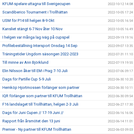
KFUM-spelare uttagna till Sverigecupen
2022-10-12 14:08
Scandiberico Tournament i Trollhättan
2022-10-05 17:24
USM för P14 till helgen 8-9 Okt
2022-10-05 16:54
Kansliet stängt 6-7 Nov åter 10 Nov
2022-10-05 16:49
I helgen var många lag iväg på cupspel
2022-09-19 19:16
Profilebeställning Intersport Onsdag 14 Sep
2022-09-07 13:35
Träningstider Ungdom säsongen 2022-2023
2022-07-31 11:10
Till minne av Ann Björklund
2022-07-19 19:55
Elin Nilsson åker till EM i Prag 7-10 Juli
2022-07-06 09:17
Dags för Partille Cup 5-9 Juli
2022-06-30 10:20
Hemköp Hjortmossen förlänger som partner
2022-06-30 10:11
IQR förlänger som partner till KFUM Trollhättan
2022-06-30 09:54
F16 landslaget till Trollhättan, helgen 2-3 Juli
2022-06-27 17:30
Dags för Juni Cupen // 17-19 Juni //
2022-06-16 16:06
Rapport från årsmötet den 13 juni
2022-06-14 11:01
Premier - Ny partner till KFUM Trollhättan
2022-06-03 09:03