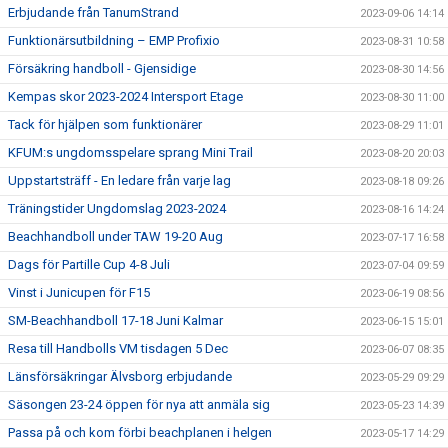
Erbjudande från TanumStrand
2023-09-06 14:14
Funktionärsutbildning – EMP Profixio
2023-08-31 10:58
Försäkring handboll - Gjensidige
2023-08-30 14:56
Kempas skor 2023-2024 Intersport Etage
2023-08-30 11:00
Tack för hjälpen som funktionärer
2023-08-29 11:01
KFUM:s ungdomsspelare sprang Mini Trail
2023-08-20 20:03
Uppstartsträff - En ledare från varje lag
2023-08-18 09:26
Träningstider Ungdomslag 2023-2024
2023-08-16 14:24
Beachhandboll under TAW 19-20 Aug
2023-07-17 16:58
Dags för Partille Cup 4-8 Juli
2023-07-04 09:59
Vinst i Junicupen för F15
2023-06-19 08:56
SM-Beachhandboll 17-18 Juni Kalmar
2023-06-15 15:01
Resa till Handbolls VM tisdagen 5 Dec
2023-06-07 08:35
Länsförsäkringar Älvsborg erbjudande
2023-05-29 09:29
Säsongen 23-24 öppen för nya att anmäla sig
2023-05-23 14:39
Passa på och kom förbi beachplanen i helgen
2023-05-17 14:29