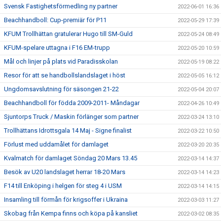
Svensk Fastighetsförmedling ny partner
2022-06-01 16:36
Beachhandboll: Cup-premiär för P11
2022-05-29 17:39
KFUM Trollhättan gratulerar Hugo till SM-Guld
2022-05-24 08:49
KFUM-spelare uttagna i F16 EM-trupp
2022-05-20 10:59
Mål och linjer på plats vid Paradisskolan
2022-05-19 08:22
Resor för att se handbollslandslaget i höst
2022-05-05 16:12
Ungdomsavslutning för säsongen 21-22
2022-05-04 20:07
Beachhandboll för födda 2009-2011- Måndagar
2022-04-26 10:49
Sjuntorps Truck / Maskin förlänger som partner
2022-03-24 13:10
Trollhättans Idrottsgala 14 Maj - Signe finalist
2022-03-22 10:50
Förlust med uddamålet för damlaget
2022-03-20 20:35
Kvalmatch för damlaget Söndag 20 Mars 13.45
2022-03-14 14:37
Besök av U20 landslaget herrar 18-20 Mars
2022-03-14 14:23
F14 till Enköping i helgen för steg 4 i USM
2022-03-14 14:15
Insamling till förmån för krigsoffer i Ukraina
2022-03-03 11:27
Skobag från Kempa finns och köpa på kansliet
2022-03-02 08:35