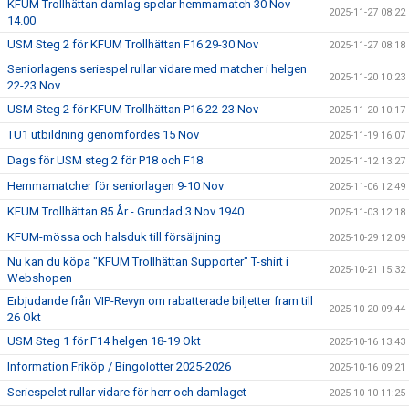
KFUM Trollhättan damlag spelar hemmamatch 30 Nov
2025-11-27 08:22
14.00
USM Steg 2 för KFUM Trollhättan F16 29-30 Nov
2025-11-27 08:18
Seniorlagens seriespel rullar vidare med matcher i helgen
2025-11-20 10:23
22-23 Nov
USM Steg 2 för KFUM Trollhättan P16 22-23 Nov
2025-11-20 10:17
TU1 utbildning genomfördes 15 Nov
2025-11-19 16:07
Dags för USM steg 2 för P18 och F18
2025-11-12 13:27
Hemmamatcher för seniorlagen 9-10 Nov
2025-11-06 12:49
KFUM Trollhättan 85 År - Grundad 3 Nov 1940
2025-11-03 12:18
KFUM-mössa och halsduk till försäljning
2025-10-29 12:09
Nu kan du köpa "KFUM Trollhättan Supporter" T-shirt i
2025-10-21 15:32
Webshopen
Erbjudande från VIP-Revyn om rabatterade biljetter fram till
2025-10-20 09:44
26 Okt
USM Steg 1 för F14 helgen 18-19 Okt
2025-10-16 13:43
Information Friköp / Bingolotter 2025-2026
2025-10-16 09:21
Seriespelet rullar vidare för herr och damlaget
2025-10-10 11:25