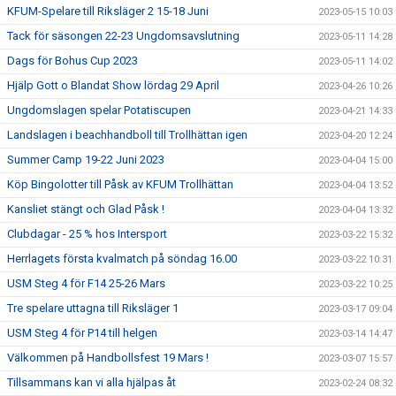
KFUM-Spelare till Riksläger 2 15-18 Juni
2023-05-15 10:03
Tack för säsongen 22-23 Ungdomsavslutning
2023-05-11 14:28
Dags för Bohus Cup 2023
2023-05-11 14:02
Hjälp Gott o Blandat Show lördag 29 April
2023-04-26 10:26
Ungdomslagen spelar Potatiscupen
2023-04-21 14:33
Landslagen i beachhandboll till Trollhättan igen
2023-04-20 12:24
Summer Camp 19-22 Juni 2023
2023-04-04 15:00
Köp Bingolotter till Påsk av KFUM Trollhättan
2023-04-04 13:52
Kansliet stängt och Glad Påsk !
2023-04-04 13:32
Clubdagar - 25 % hos Intersport
2023-03-22 15:32
Herrlagets första kvalmatch på söndag 16.00
2023-03-22 10:31
USM Steg 4 för F14 25-26 Mars
2023-03-22 10:25
Tre spelare uttagna till Riksläger 1
2023-03-17 09:04
USM Steg 4 för P14 till helgen
2023-03-14 14:47
Välkommen på Handbollsfest 19 Mars !
2023-03-07 15:57
Tillsammans kan vi alla hjälpas åt
2023-02-24 08:32