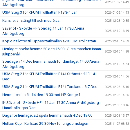
2026-01-02 14:49
Älvhögsborg
USM Steg 3 för KFUM Trollhättan F18 3-4 Jan
2026-01-02 14:43
Kansliet är stängt till och med 6 Jan
2025-12-23 10:35
Sävehof - Skövde HF Söndag 11 Jan 17.30 Arena
2025-12-19 13:49
Älvhögsborg
Köp dina lotter till Uppesittarkvällen av KFUM Trollhättan
2025-12-16 14:33
Herrlaget spelar hemma 20 dec 16.00 - Sista matchen innan
2025-12-16 14:28
juluppehåll
Söndagen 14 Dec hemmamatch för damlaget 14.00 Arena
2025-12-10 14:34
Älvhögsborg
USM Steg 2 för KFUM Trollhättan F14 i Strömstad 13-14
2025-12-10 14:06
Dec
USM Steg 2 för KFUM Trollhättan P14 i Torslanda 6-7 Dec
2025-12-05 15:16
Herrmatch inställd 4 dec 19.00 mot HP Kongelf
2025-12-03 14:55
IK Sävehof - Skövde HF - 11 Jan 17.30 Arena Älvhögsborg
2025-12-03 10:16
Handbollsligan Dam
Dags för herrlaget att spela hemmamatch 4 Dec 19.00
2025-12-01 13:27
Hellton Cup i Karlstad 29-30 Nov för ungdomslagen
2025-11-27 08:53