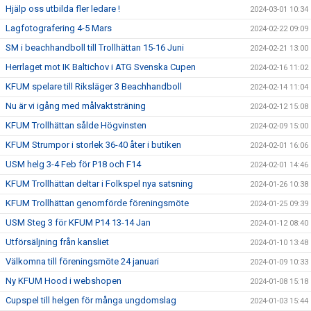
Hjälp oss utbilda fler ledare !
2024-03-01 10:34
Lagfotografering 4-5 Mars
2024-02-22 09:09
SM i beachhandboll till Trollhättan 15-16 Juni
2024-02-21 13:00
Herrlaget mot IK Baltichov i ATG Svenska Cupen
2024-02-16 11:02
KFUM spelare till Riksläger 3 Beachhandboll
2024-02-14 11:04
Nu är vi igång med målvaktsträning
2024-02-12 15:08
KFUM Trollhättan sålde Högvinsten
2024-02-09 15:00
KFUM Strumpor i storlek 36-40 åter i butiken
2024-02-01 16:06
USM helg 3-4 Feb för P18 och F14
2024-02-01 14:46
KFUM Trollhättan deltar i Folkspel nya satsning
2024-01-26 10:38
KFUM Trollhättan genomförde föreningsmöte
2024-01-25 09:39
USM Steg 3 för KFUM P14 13-14 Jan
2024-01-12 08:40
Utförsäljning från kansliet
2024-01-10 13:48
Välkomna till föreningsmöte 24 januari
2024-01-09 10:33
Ny KFUM Hood i webshopen
2024-01-08 15:18
Cupspel till helgen för många ungdomslag
2024-01-03 15:44