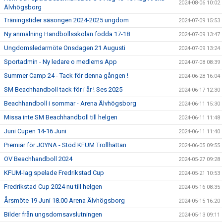
2024-08-06 10:02
Älvhögsborg
Träningstider säsongen 2024-2025 ungdom
2024-07-09 15:53
Ny anmälning Handbollsskolan födda 17-18
2024-07-09 13:47
Ungdomsledarmöte Onsdagen 21 Augusti
2024-07-09 13:24
Sportadmin - Ny ledare o medlems App
2024-07-08 08:39
Summer Camp 24 - Tack för denna gången !
2024-06-28 16:04
SM Beachhandboll tack för i år ! Ses 2025
2024-06-17 12:30
Beachhandboll i sommar - Arena Älvhögsborg
2024-06-11 15:30
Missa inte SM Beachhandboll till helgen
2024-06-11 11:48
Juni Cupen 14-16 Juni
2024-06-11 11:40
Premiär för JOYNA - Stöd KFUM Trollhättan
2024-06-05 09:55
OV Beachhandboll 2024
2024-05-27 09:28
KFUM-lag spelade Fredrikstad Cup
2024-05-21 10:53
Fredrikstad Cup 2024 nu till helgen
2024-05-16 08:35
Årsmöte 19 Juni 18.00 Arena Älvhögsborg
2024-05-15 16:20
Bilder från ungsdomsavslutningen
2024-05-13 09:11