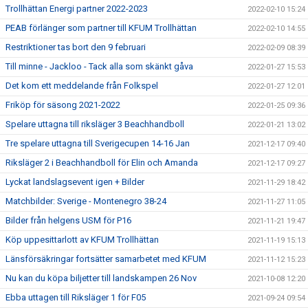
Trollhättan Energi partner 2022-2023
2022-02-10 15:24
PEAB förlänger som partner till KFUM Trollhättan
2022-02-10 14:55
Restriktioner tas bort den 9 februari
2022-02-09 08:39
Till minne - Jackloo - Tack alla som skänkt gåva
2022-01-27 15:53
Det kom ett meddelande från Folkspel
2022-01-27 12:01
Friköp för säsong 2021-2022
2022-01-25 09:36
Spelare uttagna till riksläger 3 Beachhandboll
2022-01-21 13:02
Tre spelare uttagna till Sverigecupen 14-16 Jan
2021-12-17 09:40
Riksläger 2 i Beachhandboll för Elin och Amanda
2021-12-17 09:27
Lyckat landslagsevent igen + Bilder
2021-11-29 18:42
Matchbilder: Sverige - Montenegro 38-24
2021-11-27 11:05
Bilder från helgens USM för P16
2021-11-21 19:47
Köp uppesittarlott av KFUM Trollhättan
2021-11-19 15:13
Länsförsäkringar fortsätter samarbetet med KFUM
2021-11-12 15:23
Nu kan du köpa biljetter till landskampen 26 Nov
2021-10-08 12:20
Ebba uttagen till Riksläger 1 för F05
2021-09-24 09:54