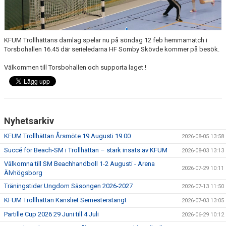
KALENDER
HEMMAMATCHER
KFUM Trollhättans damlag spelar nu på söndag 12 feb hemmamatch i
BILDGALLERI
Torsbohallen 16.45 där serieledarna HF Somby Skövde kommer på besök.
Välkommen till Torsbohallen och supporta laget !
MATCHER
BLI MEDLEM
FÖRSÄKRING HANDBOLL
Nyhetsarkiv
TRÄNINGSTID UNGDOM 2627
KFUM Trollhättan Årsmöte 19 Augusti 19.00
2026-08-05 13:58
Succé för Beach-SM i Trollhättan – stark insats av KFUM
2026-08-03 13:13
VISION
Välkomna till SM Beachhandboll 1-2 Augusti - Arena
2026-07-29 10:11
Älvhögsborg
SPONSORPAKET
Träningstider Ungdom Säsongen 2026-2027
2026-07-13 11:50
KFUM Trollhättan Kansliet Semesterstängt
STYRELSEN
2026-07-03 13:05
Partille Cup 2026 29 Juni till 4 Juli
2026-06-29 10:12
MINA SIDOR