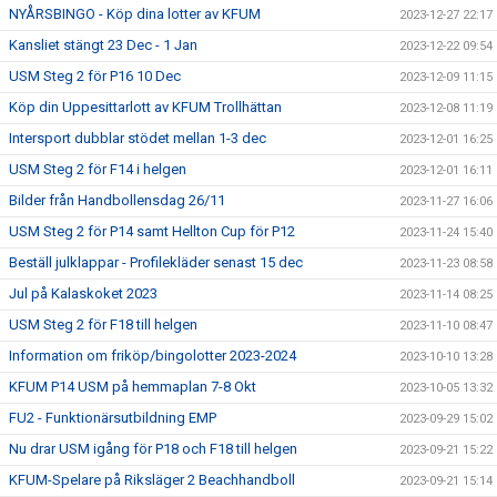
NYÅRSBINGO - Köp dina lotter av KFUM
2023-12-27 22:17
Kansliet stängt 23 Dec - 1 Jan
2023-12-22 09:54
USM Steg 2 för P16 10 Dec
2023-12-09 11:15
Köp din Uppesittarlott av KFUM Trollhättan
2023-12-08 11:19
Intersport dubblar stödet mellan 1-3 dec
2023-12-01 16:25
USM Steg 2 för F14 i helgen
2023-12-01 16:11
Bilder från Handbollensdag 26/11
2023-11-27 16:06
USM Steg 2 för P14 samt Hellton Cup för P12
2023-11-24 15:40
Beställ julklappar - Profilekläder senast 15 dec
2023-11-23 08:58
Jul på Kalaskoket 2023
2023-11-14 08:25
USM Steg 2 för F18 till helgen
2023-11-10 08:47
Information om friköp/bingolotter 2023-2024
2023-10-10 13:28
KFUM P14 USM på hemmaplan 7-8 Okt
2023-10-05 13:32
FU2 - Funktionärsutbildning EMP
2023-09-29 15:02
Nu drar USM igång för P18 och F18 till helgen
2023-09-21 15:22
KFUM-Spelare på Riksläger 2 Beachhandboll
2023-09-21 15:14