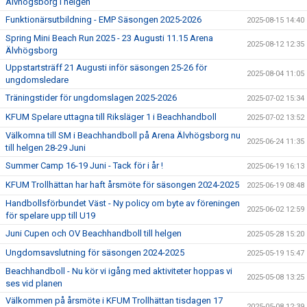
Älvhögsborg i helgen
Funktionärsutbildning - EMP Säsongen 2025-2026
2025-08-15 14:40
Spring Mini Beach Run 2025 - 23 Augusti 11.15 Arena
2025-08-12 12:35
Älvhögsborg
Uppstartsträff 21 Augusti inför säsongen 25-26 för
2025-08-04 11:05
ungdomsledare
Träningstider för ungdomslagen 2025-2026
2025-07-02 15:34
KFUM Spelare uttagna till Riksläger 1 i Beachhandboll
2025-07-02 13:52
Välkomna till SM i Beachhandboll på Arena Älvhögsborg nu
2025-06-24 11:35
till helgen 28-29 Juni
Summer Camp 16-19 Juni - Tack för i år !
2025-06-19 16:13
KFUM Trollhättan har haft årsmöte för säsongen 2024-2025
2025-06-19 08:48
Handbollsförbundet Väst - Ny policy om byte av föreningen
2025-06-02 12:59
för spelare upp till U19
Juni Cupen och OV Beachhandboll till helgen
2025-05-28 15:20
Ungdomsavslutning för säsongen 2024-2025
2025-05-19 15:47
Beachhandboll - Nu kör vi igång med aktiviteter hoppas vi
2025-05-08 13:25
ses vid planen
Välkommen på årsmöte i KFUM Trollhättan tisdagen 17
2025-05-08 12:39