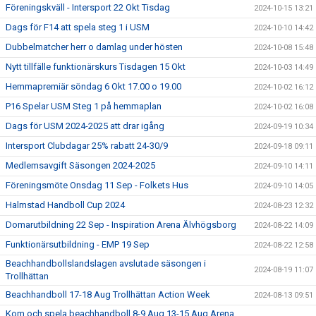
Föreningskväll - Intersport 22 Okt Tisdag
2024-10-15 13:21
Dags för F14 att spela steg 1 i USM
2024-10-10 14:42
Dubbelmatcher herr o damlag under hösten
2024-10-08 15:48
Nytt tillfälle funktionärskurs Tisdagen 15 Okt
2024-10-03 14:49
Hemmapremiär söndag 6 Okt 17.00 o 19.00
2024-10-02 16:12
P16 Spelar USM Steg 1 på hemmaplan
2024-10-02 16:08
Dags för USM 2024-2025 att drar igång
2024-09-19 10:34
Intersport Clubdagar 25% rabatt 24-30/9
2024-09-18 09:11
Medlemsavgift Säsongen 2024-2025
2024-09-10 14:11
Föreningsmöte Onsdag 11 Sep - Folkets Hus
2024-09-10 14:05
Halmstad Handboll Cup 2024
2024-08-23 12:32
Domarutbildning 22 Sep - Inspiration Arena Älvhögsborg
2024-08-22 14:09
Funktionärsutbildning - EMP 19 Sep
2024-08-22 12:58
Beachhandbollslandslagen avslutade säsongen i
2024-08-19 11:07
Trollhättan
Beachhandboll 17-18 Aug Trollhättan Action Week
2024-08-13 09:51
Kom och spela beachhandboll 8-9 Aug 13-15 Aug Arena