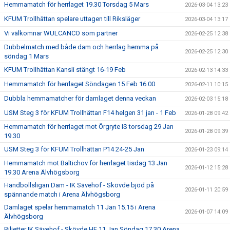
Hemmamatch för herrlaget 19.30 Torsdag 5 Mars
2026-03-04 13:23
KFUM Trollhättan spelare uttagen till Riksläger
2026-03-04 13:17
Vi välkomnar WULCANCO som partner
2026-02-25 12:38
Dubbelmatch med både dam och herrlag hemma på
2026-02-25 12:30
söndag 1 Mars
KFUM Trollhättan Kansli stängt 16-19 Feb
2026-02-13 14:33
Hemmamatch för herrlaget Söndagen 15 Feb 16.00
2026-02-11 10:15
Dubbla hemmamatcher för damlaget denna veckan
2026-02-03 15:18
USM Steg 3 för KFUM Trollhättan F14 helgen 31 jan - 1 Feb
2026-01-28 09:42
Hemmamatch för herrlaget mot Örgryte IS torsdag 29 Jan
2026-01-28 09:39
19.30
USM Steg 3 för KFUM Trollhättan P14 24-25 Jan
2026-01-23 09:14
Hemmamatch mot Baltichov för herrlaget tisdag 13 Jan
2026-01-12 15:28
19.30 Arena Älvhögsborg
Handbollsligan Dam - IK Sävehof - Skövde bjöd på
2026-01-11 20:59
spännande match i Arena Älvhögsborg
Damlaget spelar hemmamatch 11 Jan 15.15 i Arena
2026-01-07 14:09
Älvhögsborg
Biljetter IK Sävehof - Skövde HF 11 Jan Söndag 17.30 Arena