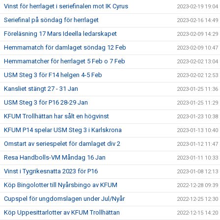
Vinst för herrlaget i seriefinalen mot IK Cyrus
2023-02-19 19:04
Seriefinal på söndag för herrlaget
2023-02-16 14:49
Föreläsning 17 Mars Ideella ledarskapet
2023-02-09 14:29
Hemmamatch för damlaget söndag 12 Feb
2023-02-09 10:47
Hemmamatcher för herrlaget 5 Feb o 7 Feb
2023-02-02 13:04
USM Steg 3 för F14 helgen 4-5 Feb
2023-02-02 12:53
Kansliet stängt 27 - 31 Jan
2023-01-25 11:36
USM Steg 3 för P16 28-29 Jan
2023-01-25 11:29
KFUM Trollhättan har sålt en högvinst
2023-01-23 10:38
KFUM P14 spelar USM Steg 3 i Karlskrona
2023-01-13 10:40
Omstart av seriespelet för damlaget div 2
2023-01-12 11:47
Resa Handbolls-VM Måndag 16 Jan
2023-01-11 10:33
Vinst i Tygrikesnatta 2023 för P16
2023-01-08 12:13
Köp Bingolotter till Nyårsbingo av KFUM
2022-12-28 09:39
Cupspel för ungdomslagen under Jul/Nyår
2022-12-25 12:30
Köp Uppesittarlotter av KFUM Trollhättan
2022-12-15 14:20